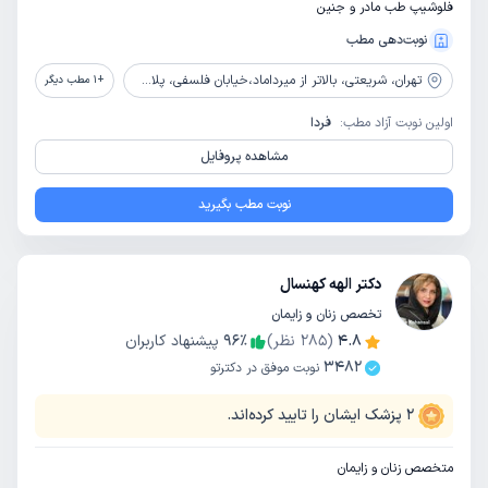
فلوشیپ طب مادر و جنین
نوبت‌دهی مطب
تهران،
شریعتی، بالاتر از میرداماد،خیابان فلسفی، پلاک 13، واحد 1، طبقه اول
+
1
مطب دیگر
اولین نوبت آزاد مطب:
فردا
مشاهده پروفایل
نوبت مطب بگیرید
دکتر الهه کهنسال
تخصص زنان و زایمان
4.8
(
285
نظر)
٪
96
پیشنهاد کاربران
3482
نوبت موفق در دکترتو
2
پزشک ایشان را تایید کرده‌اند.
متخصص زنان و زایمان