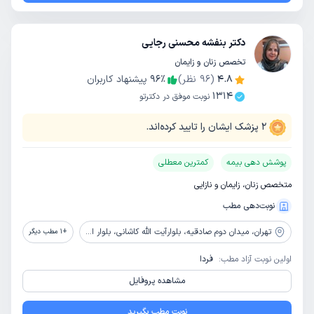
دکتر بنفشه محسنی رجایی
تخصص زنان و زایمان
4.8
(
96
نظر)
٪
96
پیشنهاد کاربران
1314
نوبت موفق در دکترتو
2
پزشک ایشان را تایید کرده‌اند.
پوشش دهی بیمه
کمترین معطلی
متخصص زنان، زایمان و نازایی
نوبت‌دهی مطب
تهران،
میدان دوم صادقیه، بلوارآیت الله کاشانی، بلوار اباذر، بیمارستان تخصصی و فوق تخصصی پیامبران
+
1
مطب دیگر
اولین نوبت آزاد مطب:
فردا
مشاهده پروفایل
نوبت مطب بگیرید