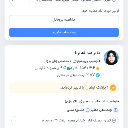
اولین نوبت آزاد مطب:
فردا
مشاهده پروفایل
نوبت مطب بگیرید
دکتر صدیقه برنا
فلوشیپ پریناتولوژی / تخصص زنان و زایمان
4.6
(
154
نظر)
٪
91
پیشنهاد کاربران
2187
نوبت موفق در دکترتو
1
پزشک ایشان را تایید کرده‌اند.
فلوشیپ طب مادر و جنین (پریناتولوژی)
نوبت‌دهی مطب
مشاوره‌ متنی
تهران،
یوسف آباد، خیابان هفتم، پلاک 31، واحد 8