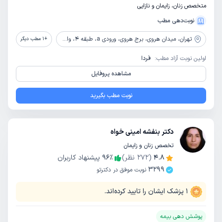
متخصص زنان، زایمان و نازایی
نوبت‌دهی مطب
تهران،
میدان هروی، برج هروی، ورودی a، طبقه 4، واحد 404
+
1
مطب دیگر
اولین نوبت آزاد مطب:
فردا
مشاهده پروفایل
نوبت مطب بگیرید
دکتر بنفشه امینی خواه
تخصص زنان و زایمان
4.8
(
272
نظر)
٪
96
پیشنهاد کاربران
3299
نوبت موفق در دکترتو
1
پزشک ایشان را تایید کرده‌اند.
پوشش دهی بیمه