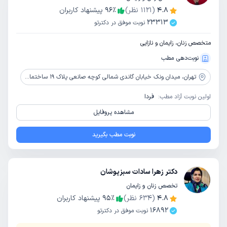
4.8
(
1121
نظر)
٪
96
پیشنهاد کاربران
23313
نوبت موفق در دکترتو
متخصص زنان، زایمان و نازایی
نوبت‌دهی مطب
تهران،
میدان ونک خیابان گاندی شمالی کوچه صانعی پلاک 19 ساختمان پزشکان نشاط طبقه 5
اولین نوبت آزاد مطب:
فردا
مشاهده پروفایل
نوبت مطب بگیرید
دکتر زهرا سادات سبزپوشان
تخصص زنان و زایمان
4.8
(
634
نظر)
٪
95
پیشنهاد کاربران
16892
نوبت موفق در دکترتو