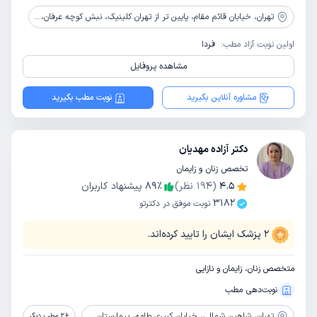
تهران،
خیابان قائم مقام، پایین تر از تهران کلینیک، نبش کوچه عرفان، ساختمان ۱۶۶، طبقه دوم، واحد ۸
اولین نوبت آزاد مطب:
فردا
مشاهده پروفایل
مشاوره آنلاین بگیرید
نوبت مطب بگیرید
دکتر آزاده مهدیان
تخصص زنان و زایمان
4.5
(
194
نظر)
٪
89
پیشنهاد کاربران
3182
نوبت موفق در دکترتو
2
پزشک ایشان را تایید کرده‌اند.
متخصص زنان، زایمان و نازایی
نوبت‌دهی مطب
تهران،
شاهین شمالی، خیابان کبیری طامه، بیمارستان عرفان نیایش، طبقه دوم، کلینیک زنان
+
2
مطب دیگر