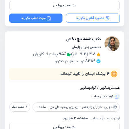
مشاهده پروفایل
مشاوره آنلاین بگیرید
نوبت مطب بگیرید
دکتر بنفشه تاج بخش
تخصص زنان و زایمان
4.8
(
913
نظر)
٪
95
پیشنهاد کاربران
8389
نوبت موفق در دکترتو
4
پزشک ایشان را تایید کرده‌اند.
هیستروسکوپی / کولپوسکوپی
نوبت‌دهی مطب
تهران،
خیابان ولیعصر ، روبروی بیمارستان دی ، ساختمان پزشکان 2000 ، طبقه 6
+
1
مطب دیگر
اولین نوبت آزاد مطب:
سه‌شنبه 3 شهریور
مشاهده پروفایل