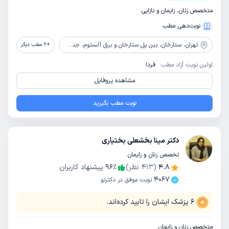
متخصص زنان، زایمان و نازایی
نوبت‌دهی مطب
تهران،
ستارخان، بین پل ستارخان و برق آلستوم، جنب داروخانه پرسپولیس، پلاک 688
+
2
مطب دیگر
اولین نوبت آزاد مطب:
فردا
مشاهده پروفایل
نوبت مطب بگیرید
دکتر مینا بخشعلی بختیاری
تخصص زنان و زایمان
4.8
(
413
نظر)
٪
96
پیشنهاد کاربران
4067
نوبت موفق در دکترتو
6
پزشک ایشان را تایید کرده‌اند.
متخصص زنان و زایمان