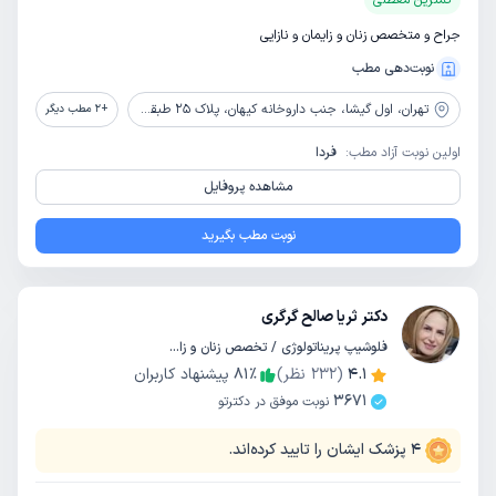
کمترین معطلی
جراح و متخصص زنان و زایمان و نازایی
نوبت‌دهی مطب
تهران،
اول گیشا، جنب داروخانه کیهان، پلاک 25 طبقه همکف
+
2
مطب دیگر
اولین نوبت آزاد مطب:
فردا
مشاهده پروفایل
نوبت مطب بگیرید
دکتر ثریا صالح گرگری
فلوشیپ پریناتولوژی / تخصص زنان و زایمان
4.1
(
232
نظر)
٪
81
پیشنهاد کاربران
3671
نوبت موفق در دکترتو
4
پزشک ایشان را تایید کرده‌اند.