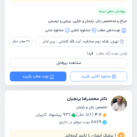
پوشش دهی بیمه
جراح و متخصص زنان ،زایمان و نازایی، زیبایی و ترمیمی
نوبت‌دهی مطب
مشاوره‌ تلفنی
مشاوره‌ متنی
تهران،
فلکه دوم صادقیه، آیت الله کاشانی ، بین اباذر و مهران، پلاک 69 ، ساختمان 107، واحد 20 ، طبقه 5
+
2
مطب دیگر
اولین نوبت آزاد مطب:
فردا
مشاهده پروفایل
مشاوره آنلاین بگیرید
نوبت مطب بگیرید
دکتر محمدرضا برنجیان
تخصص زنان و زایمان
4.7
(
516
نظر)
٪
93
پیشنهاد کاربران
8879
نوبت موفق در دکترتو
1
پزشک ایشان را تایید کرده‌اند.