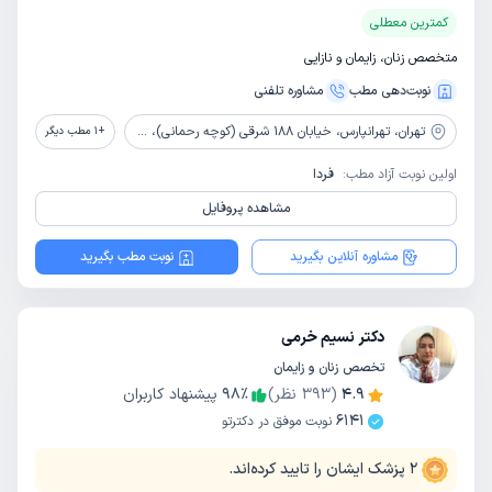
کمترین معطلی
متخصص زنان، زایمان و نازایی
نوبت‌دهی مطب
مشاوره‌ تلفنی
تهران،
تهرانپارس، خیابان 188 شرقی (کوچه رحمانی)، ساختمان پزشکان خاطره، طبقه بالای داروخانه دکتر رحیمی
+
1
مطب دیگر
اولین نوبت آزاد مطب:
فردا
مشاهده پروفایل
مشاوره آنلاین بگیرید
نوبت مطب بگیرید
دکتر نسیم خرمی
تخصص زنان و زایمان
4.9
(
393
نظر)
٪
98
پیشنهاد کاربران
6141
نوبت موفق در دکترتو
2
پزشک ایشان را تایید کرده‌اند.