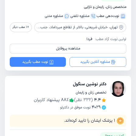
متخصص زنان، زایمان و نازایی
نوبت‌دهی مطب
مشاوره‌ تلفنی
مشاوره‌ متنی
تهران،
خیابان شریعتی، بالاتر از تقاطع میرداماد، جنب بانک شهر، بالای داروخانه دکتر محجوب، پلاک 1181
+
1
مطب دیگر
اولین نوبت آزاد مطب:
فردا
مشاهده پروفایل
مشاوره آنلاین بگیرید
نوبت مطب بگیرید
دکتر نوشین سنگول
تخصص زنان و زایمان
4.4
(
332
نظر)
٪
88
پیشنهاد کاربران
4029
نوبت موفق در دکترتو
1
پزشک ایشان را تایید کرده‌اند.