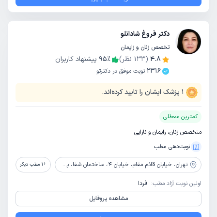
دکتر فروغ شادانلو
تخصص زنان و زایمان
4.8
(
133
نظر)
٪
95
پیشنهاد کاربران
2316
نوبت موفق در دکترتو
1
پزشک ایشان را تایید کرده‌اند.
کمترین معطلی
متخصص زنان، زایمان و نازایی
نوبت‌دهی مطب
تهران،
خیابان قائم مقام، خیابان 4، ساختمان شفا، پلاک 20، طبقه سوم
+
1
مطب دیگر
اولین نوبت آزاد مطب:
فردا
مشاهده پروفایل