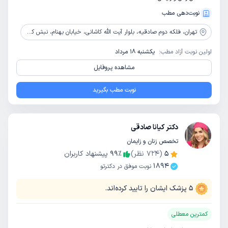
نوبت‌دهی مطب
تهران،
فلکه دوم صادقیه، بلوار آیت الله کاشانی، خیابان بهنام، نبش کوچه بهنام1، پلاک 1، طبقه 4، واحد 13
اولین نوبت آزاد مطب:
یکشنبه 18 مرداد
مشاهده پروفایل
نوبت مطب بگیرید
دکتر کیانا صادقی
تخصص زنان و زایمان
5
(
724
نظر)
٪
99
پیشنهاد کاربران
1894
نوبت موفق در دکترتو
5
پزشک ایشان را تایید کرده‌اند.
کمترین معطلی