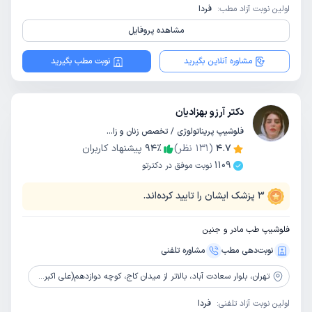
اولین نوبت آزاد مطب:
فردا
مشاهده پروفایل
مشاوره آنلاین بگیرید
نوبت مطب بگیرید
دکتر آرزو بهزادیان
فلوشیپ پریناتولوژی / تخصص زنان و زایمان
4.7
(
131
نظر)
٪
94
پیشنهاد کاربران
1109
نوبت موفق در دکترتو
3
پزشک ایشان را تایید کرده‌اند.
فلوشیپ طب مادر و جنین
نوبت‌دهی مطب
مشاوره‌ تلفنی
تهران،
بلوار سعادت آباد، بالاتر از میدان کاج، کوچه دوازدهم(علی اکبری)، پلاک 24، طبقه 2، واحد 6
اولین نوبت آزاد تلفنی:
فردا