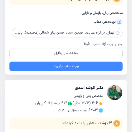
متخصص زنان، زایمان و نازایی
نوبت‌دهی مطب
تهران،
بزرگراه رسالت، خیابان استاد حسن بنای شمالی (مجیدیه)، پایین تر از مخابرات تندگویان، پلاک 583
اولین نوبت آزاد مطب:
فردا
مشاهده پروفایل
نوبت مطب بگیرید
دکتر انوشه اسدی
تخصص زنان و زایمان
4.6
(
376
نظر)
٪
91
پیشنهاد کاربران
6403
نوبت موفق در دکترتو
3
پزشک ایشان را تایید کرده‌اند.