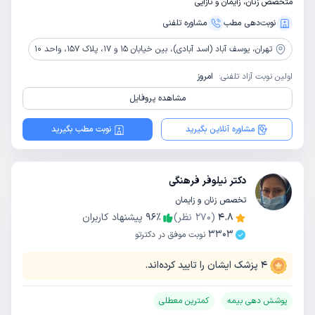
متخصص زنان، زایمان و نازایی
نوبت‌دهی مطب
مشاوره‌ تلفنی
تهران،
یوسف آباد (اسد آبادی)، بین خیابان 15 و 17، پلاک 157، واحد 10
اولین نوبت آزاد تلفنی:
امروز
مشاهده پروفایل
مشاوره آنلاین بگیرید
نوبت مطب بگیرید
دکتر نیلوفر فرهنگی
تخصص زنان و زایمان
4.8
(
270
نظر)
٪
96
پیشنهاد کاربران
3303
نوبت موفق در دکترتو
4
پزشک ایشان را تایید کرده‌اند.
پوشش دهی بیمه
کمترین معطلی