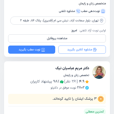
متخصص زنان و زایمان
نوبت‌دهی مطب
مشاوره‌ تلفنی
تهران،
بلوار سعادت آباد، نبش سی ام (قدیری)، پلاک 86، طبقه 2
اولین نوبت آزاد تلفنی:
امروز
مشاهده پروفایل
مشاوره آنلاین بگیرید
نوبت مطب بگیرید
دکتر مریم عباسیان نیک
تخصص زنان و زایمان
4.9
(
261
نظر)
٪
98
پیشنهاد کاربران
2802
نوبت موفق در دکترتو
3
پزشک ایشان را تایید کرده‌اند.
کمترین معطلی