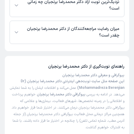
حانیه
نزدیک‌ترین نوبت آزاد دکتر محمدرضا برنجیان چه زمانی
)
1405/04/31
(
است؟
این پزشک را پیشنهاد میکنم
دکتر محمدرضا برنجیان از روز شنبه 17 مرداد 1405 بیمار جدید می‌پذیرند.
زمان انتظار:
45-90 دقیقه
میزان رضایت مراجعه‌کنندگان از دکتر محمدرضا برنجیان
چقدر است؟
خوب بود
علت مراجعه:
درمان سندرم تخمدان پلی‌کیستیک (PCOS)
تا کنون 516 نفر به دکتر محمدرضا برنجیان رای داده‌اند. میانگین امتیازی دکتر
محمدرضا برنجیان 5 از 5 است.
کاربر دکترتو
نوبت مطب از دکترتو
راهنمای نوبت‌گیری از
دکتر محمدرضا برنجیان
)
1405/04/29
(
بیوگرافی و معرفی دکتر محمدرضا برنجیان
این صفحه مثل سایت نوبت‌دهی اینترنتی دکتر محمدرضا برنجیان (Dr
این پزشک را پیشنهاد میکنم
Mohammadreza Berenjian)
عمل می‌کند و اطلاعات ایشان را به شما نمایش
زمان انتظار:
15-45 دقیقه
می‌دهد. در ادامه به بررسی
بیوگرافی دکتر محمدرضا برنجیان
خواهیم پرداخت
عالی
و اطلاعاتی را در زمینه تخصص‌ها، شهرهای فعالیت، بیماری‌ها و علائمی که
بیوگرافی دکتر محمدرضا برنجیان درمان می‌کنند، در اختیار شما قرار خواهیم داد.
علت مراجعه:
انجام پاپ‌اسمیر و غربالگری سرطان‌های زنان
همچنین مراکز درمانی محل فعالیت بیوگرافی دکتر محمدرضا برنجیان (از جمله
آدرس مطب، شماره تماس تلفن) را چنانچه در اختیار ما قرار داده باشند، با شما
به اشتراک خواهیم گذاشت.
کاربر دکترتو
نوبت مطب از دکترتو