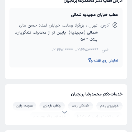
آدرس مطب دکتر محمدرضا برنجیان
مطب خیابان مجیدیه شمالی
آدرس:
تهران ، بزرگراه رسالت، خیابان استاد حسن بنای
شمالی (مجیدیه)، پایین تر از مخابرات تندگویان،
پلاک 583
تلفن:
0212253****
،
0212251****
نمایش روی نقشه
خدمات دکتر محمدرضا برنجیان
خونریزی رحم
افتادگی رحم
چکاپ بارداری
عفونت واژن
تنبلی تخمدان (پلی کیستیک)
لاپاراسکوپی فیبروم رحم
قاعدگی (پریود)
جوانسازی واژن
جراحی میوم