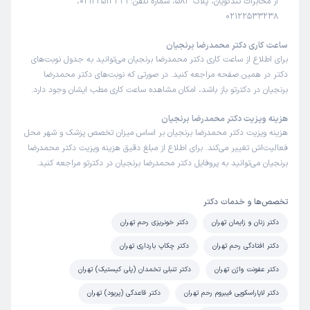
از مخابرات تندگویان، پلاک 583، شماره تلفن: 02122513331،
)
1405/04/21
(
02122533238
این پزشک را پیشنهاد نمیکنم
ساعت کاری دکتر محمدرضا برنجیان
زمان انتظار:
15-45 دقیقه
برای اطلاع از ساعت کاری دکتر محمدرضا برنجیان می‌توانید به جدول نوبت‌های
دکتر در همین صفحه مراجعه کنید. در صورتی که نوبت‌های دکتر محمدرضا
عدم رضایت
برنجیان در دکترتو باز باشد، امکان مشاهده ساعت کاری مطب ایشان وجود دارد.
علت مراجعه:
درمان سقط‌های مکرر با بررسی عوامل زمینه‌ای
هزینه ویزیت دکتر محمدرضا برنجیان
هزینه ویزیت دکتر محمدرضا برنجیان بر اساس میزان تخصص پزشک و شهر محل
زهره
نوبت مطب از دکترتو
فعالیت‌اش تغییر می‌کند. برای اطلاع از مبلغ دقیق هزینه ویزیت دکتر محمدرضا
)
1405/04/17
(
برنجیان می‌توانید به پروفایل دکتر محمدرضا برنجیان در دکترتو مراجعه کنید.
این پزشک را پیشنهاد میکنم
تخصص‌ها و خدمات دکتر
عالی هستند
دکتر زنان و زایمان تهران
دکتر خونریزی رحم تهران
علت مراجعه:
ارزیابی و درمان ناهنجاری‌های رحمی و تخمدانی
دکتر افتادگی رحم تهران
دکتر چکاپ بارداری تهران
دکتر عفونت واژن تهران
دکتر تنبلی تخمدان (پلی کیستیک) تهران
کاربر دکترتو
نوبت مطب از دکترتو
)
1405/04/16
(
دکتر لاپاراسکوپی فیبروم رحم تهران
دکتر قاعدگی (پریود) تهران