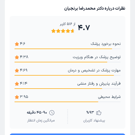
کیست تخمدان
سزارین
یائسگی زودرس
نظرات درباره دکتر محمدرضا برنجیان
هیسترکتومی (عمل برداشتن رحم)
بارداری دوقلو و دوقلوزایی
از
516
کاربر
4.7
نحوه برخورد پزشک
4.6
توضیح پزشک در هنگام ویزیت
4.38
مهارت پزشک در تشخیص و درمان
4.69
فرآیند پذیرش و رفتار منشی
4.14
شرایط محیطی
3.95
93
%
45-90 دقیقه
پیشنهاد کاربران
میانگین زمان انتظار