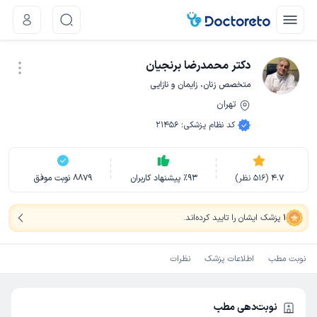
دکتر محمدرضا برنجیان
متخصص زنان، زایمان و نازایی
تهران
نوبت اینترنتی
کد نظام پزشکی
:
21456
4.7
(
516
نظر)
93
٪
پیشنهاد کاربران
8879
نوبت موفق
1
پزشک ایشان را تایید کرده‌اند
.
نوبت مطب
اطلاعات پزشک
نظرات
نوبت‌دهی مطب