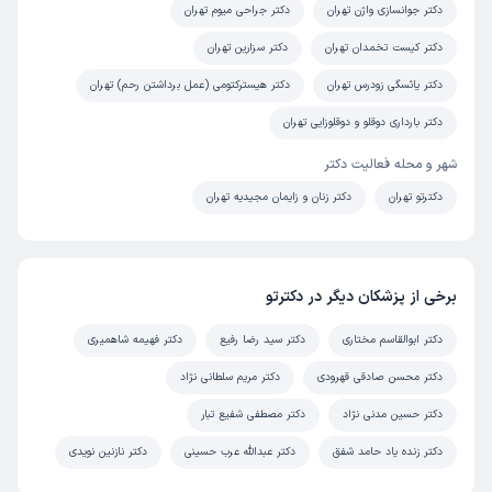
این پزشک را پیشنهاد میکنم
دکتر جوانسازی واژن تهران
دکتر جراحی میوم تهران
زمان انتظار:
15-45 دقیقه
دکتر کیست تخمدان تهران
دکتر سزارین تهران
بسیار دکتر کار بلد و خبره هستند خدا خیرشون بده واقعا
دکتر یائسگی زودرس تهران
دکتر هیسترکتومی (عمل برداشتن رحم) تهران
علت مراجعه:
درمان ناباروری با روش‌های تحریک تخمک‌گذاری
دکتر بارداری دوقلو و دوقلوزایی تهران
شهر و محله فعالیت دکتر
حدیث
نوبت مطب از دکترتو
دکترتو تهران
دکتر زنان و زایمان مجیدیه تهران
)
1405/04/15
(
این پزشک را پیشنهاد میکنم
زمان انتظار:
0-15 دقیقه
برخی از پزشکان دیگر در دکترتو
عاالب بود
دکتر ابوالقاسم مختاری
دکتر سید رضا رفیع
دکتر فهیمه شاهمیری
علت مراجعه:
درمان سندرم تخمدان پلی‌کیستیک (PCOS)
دکتر محسن صادقی قهرودی
دکتر مریم سلطانی نژاد
دکتر حسین مدنی نژاد
دکتر مصطفی شفیع تبار
کاربر دکترتو
نوبت مطب از دکترتو
)
1405/04/07
(
دکتر زنده یاد حامد شفق
دکتر عبدالله عرب حسینی
دکتر نازنین نویدی
این پزشک را پیشنهاد میکنم