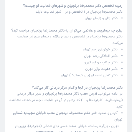
)
1405/04/27
(
زمینه تخصص دکتر محمدرضا برنجیان و شهرهای فعالیت او چیست؟
دکتر محمدرضا برنجیان در 1 تخصص و در 1 شهر فعالیت دارند:
این پزشک را پیشنهاد میکنم
دکتر زنان و زایمان تهران
زمان انتظار:
15-45 دقیقه
تشخیص دکتر عالی هست و همه نکات شرح حال وآزمایش و
برای چه بیماری‌ها و علائمی می‌توان به دکتر محمدرضا برنجیان مراجعه کرد؟
دکتر محمدرضا برنجیان در تشخیص و درمان علائم و بیماری‌های زیر فعالیت
بقیه مراحل رو بدقت بررسی میکنن
می‌کنند:
علت مراجعه:
درمان اندومتریوز و کیست‌های تخمدان
دکتر خونریزی رحم تهران
دکتر افتادگی رحم تهران
دکتر چکاپ بارداری تهران
کاربر دکترتو
نوبت مطب از دکترتو
دکتر عفونت واژن تهران
)
1405/04/23
(
دکتر تنبلی تخمدان (پلی کیستیک) تهران
این پزشک را پیشنهاد میکنم
دکتر محمدرضا برنجیان در کجا و کدام مرکز درمانی کار می‌کند؟
زمان انتظار:
15-45 دقیقه
در ادامه می‌توانید
آدرس مطب دکتر محمدرضا برنجیان
و سایر مراکز درمانی
(بیمارستان‌ها، کلینیک‌ها و …) که ایشان در آن کار طبابت انجام می‌دهند، مشاهده
عالی واقعا عالیه کار دکتر
کنید:
علت مراجعه:
ارزیابی و درمان ناهنجاری‌های رحمی و تخمدانی
آدرس و شماره تلفن
دکتر محمدرضا برنجیان مطب خیابان مجیدیه شمالی
تهران
تهران ، بزرگراه رسالت، خیابان استاد حسن بنای شمالی (مجیدیه)، پایین تر
زهرا
نوبت مطب از دکترتو