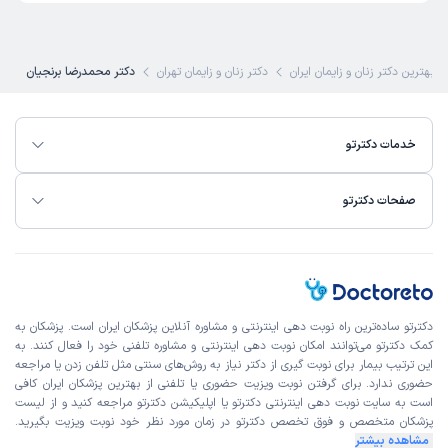
زمان انتظار:
15-45 دقیقه
عالی
بهترین دکتر زنان و زایمان ایران
دکتر زنان و زایمان تهران
دکتر محمدرضا برنجیان
علت مراجعه:
درمان مشکلات اندومتریوز و فیبروم رحم
خدمات دکترتو
طاهره
نوبت مطب از دکترتو
)
1405/04/07
(
صفحات دکترتو
این پزشک را پیشنهاد میکنم
زمان انتظار:
بیش از 90 دقیقه
تازه ویزیت شدم
علت مراجعه:
مدیریت دوران یائسگی و مشکلات هورمونی
دکترتو ساده‌ترین راه نوبت‌ دهی اینترنتی و مشاوره آنلاین پزشکان ایران است. پزشکان به
کمک دکترتو می‌توانند امکان نوبت دهی اینترنتی و مشاوره تلفنی خود را فعال کنند. به
این ترتیب بیمار برای نوبت گیری از دکتر نیاز به روش‌های سنتی مثل تلفن زدن یا مراجعه
کاربر دکترتو
نوبت مطب از دکترتو
حضوری ندارد. برای گرفتن نوبت ویزیت حضوری یا تلفنی از بهترین پزشکان ایران کافی
)
1405/04/06
(
است به
سایت نوبت دهی اینترنتی
دکترتو یا اپلیکیشن دکترتو مراجعه کنید و از
لیست
پزشکان متخصص و فوق تخصص
دکترتو در زمان مورد نظر خود نوبت ویزیت بگیرید.
این پزشک را پیشنهاد میکنم
مشاهده بیشتر