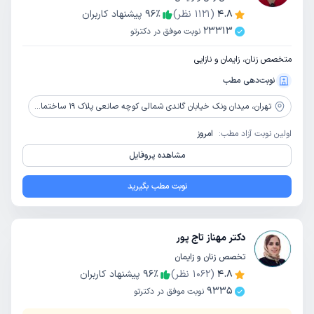
4.8
(
1121
نظر)
٪
96
پیشنهاد کاربران
23313
نوبت موفق در دکترتو
متخصص زنان، زایمان و نازایی
نوبت‌دهی مطب
تهران،
میدان ونک خیابان گاندی شمالی کوچه صانعی پلاک 19 ساختمان پزشکان نشاط طبقه 5
اولین نوبت آزاد مطب:
امروز
مشاهده پروفایل
نوبت مطب بگیرید
دکتر مهناز تاج پور
تخصص زنان و زایمان
4.8
(
1062
نظر)
٪
96
پیشنهاد کاربران
9335
نوبت موفق در دکترتو