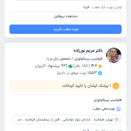
اولین نوبت آزاد مطب:
فردا
مشاهده پروفایل
نوبت مطب بگیرید
دکتر مریم نورزاده
فلوشیپ پریناتولوژی / تخصص زنان و زایمان
4.6
(
158
نظر)
٪
92
پیشنهاد کاربران
1553
نوبت موفق در دکترتو
1
پزشک ایشان را تایید کرده‌اند.
فلوشیپ پریناتولوژی
نوبت‌دهی مطب
تهران،
فرمانیه ، ابتدای بلوار لواسانی ، قبل از بیمارستان فرمانیه ، جنب باشگاه فرمانیه ، ساختمان پزشکان 241 ، طبقه اول ، واحد 2