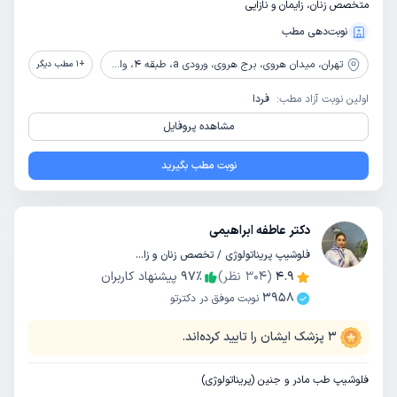
متخصص زنان، زایمان و نازایی
نوبت‌دهی مطب
تهران،
میدان هروی، برج هروی، ورودی a، طبقه 4، واحد 404
+
1
مطب دیگر
اولین نوبت آزاد مطب:
فردا
مشاهده پروفایل
نوبت مطب بگیرید
دکتر عاطفه ابراهیمی
فلوشیپ پریناتولوژی / تخصص زنان و زایمان
4.9
(
304
نظر)
٪
97
پیشنهاد کاربران
3958
نوبت موفق در دکترتو
3
پزشک ایشان را تایید کرده‌اند.
فلوشیپ طب مادر و جنین (پریناتولوژی)