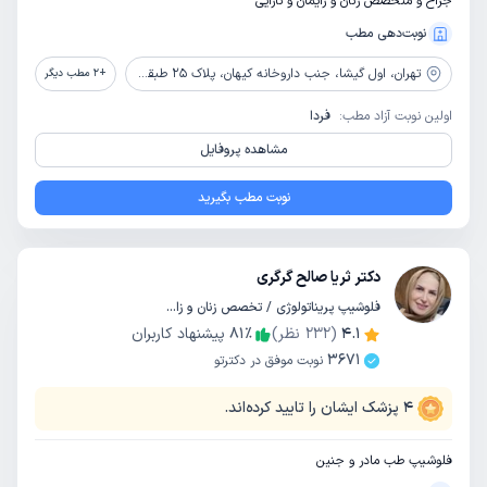
جراح و متخصص زنان و زایمان و نازایی
نوبت‌دهی مطب
تهران،
اول گیشا، جنب داروخانه کیهان، پلاک 25 طبقه همکف
+
2
مطب دیگر
اولین نوبت آزاد مطب:
فردا
مشاهده پروفایل
نوبت مطب بگیرید
دکتر ثریا صالح گرگری
فلوشیپ پریناتولوژی / تخصص زنان و زایمان
4.1
(
232
نظر)
٪
81
پیشنهاد کاربران
3671
نوبت موفق در دکترتو
4
پزشک ایشان را تایید کرده‌اند.
فلوشیپ طب مادر و جنین