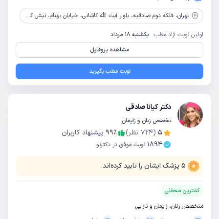
تهران،
فلکه دوم صادقیه، بلوار آیت الله کاشانی، خیابان بهنام، نبش کوچه بهنام1، پلاک 1، طبقه 4، واحد 13
اولین نوبت آزاد مطب:
یکشنبه 18 مرداد
مشاهده پروفایل
نوبت مطب بگیرید
دکتر کیانا صادقی
تخصص زنان و زایمان
5
(
724
نظر)
٪
99
پیشنهاد کاربران
1894
نوبت موفق در دکترتو
5
پزشک ایشان را تایید کرده‌اند.
کمترین معطلی
متخصص زنان، زایمان و نازایی