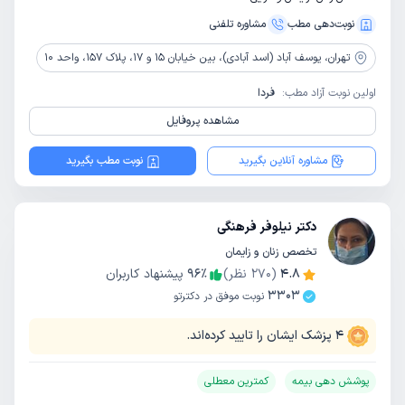
نوبت‌دهی مطب
مشاوره‌ تلفنی
تهران،
یوسف آباد (اسد آبادی)، بین خیابان 15 و 17، پلاک 157، واحد 10
اولین نوبت آزاد مطب:
فردا
مشاهده پروفایل
مشاوره آنلاین بگیرید
نوبت مطب بگیرید
دکتر نیلوفر فرهنگی
تخصص زنان و زایمان
4.8
(
270
نظر)
٪
96
پیشنهاد کاربران
3303
نوبت موفق در دکترتو
4
پزشک ایشان را تایید کرده‌اند.
پوشش دهی بیمه
کمترین معطلی