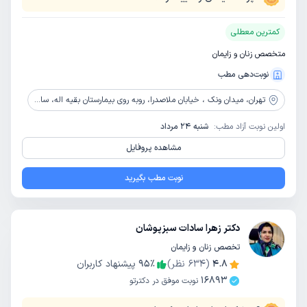
کمترین معطلی
متخصص زنان و زایمان
نوبت‌دهی مطب
تهران،
میدان ونک ، خیابان ملاصدرا، روبه روی بیمارستان بقیه اله، ساختمان پزشکان امید، طبقه 3، واحد 6
اولین نوبت آزاد مطب:
شنبه 24 مرداد
مشاهده پروفایل
نوبت مطب بگیرید
دکتر زهرا سادات سبزپوشان
تخصص زنان و زایمان
4.8
(
634
نظر)
٪
95
پیشنهاد کاربران
16893
نوبت موفق در دکترتو