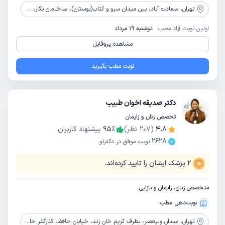
تهران،
سعادت آباد، بین میدان سرو و کتاب(بوستان)، ساختمان نگار، طبقه4، واحد72
اولین نوبت آزاد مطب:
دوشنبه 19 مرداد
مشاهده پروفایل
نوبت مطب بگیرید
دکتر صدیقه اخوان طبیب
تخصص زنان و زایمان
4.8
(
207
نظر)
٪
95
پیشنهاد کاربران
2628
نوبت موفق در دکترتو
2
پزشک ایشان را تایید کرده‌اند.
متخصص زنان، زایمان و نازایی
نوبت‌دهی مطب
تهران،
میدان ولیعصر، بطرف کریم خان زند، خیابان حافظ، کنارگذر حافظ، کوچه ولدی، بعد از بیمارستان فیروزگر، پلاک 26، طبقه 1