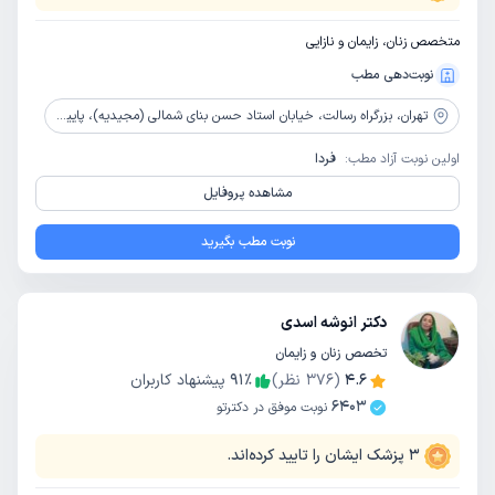
متخصص زنان، زایمان و نازایی
نوبت‌دهی مطب
تهران،
بزرگراه رسالت، خیابان استاد حسن بنای شمالی (مجیدیه)، پایین تر از مخابرات تندگویان، پلاک 583
اولین نوبت آزاد مطب:
فردا
مشاهده پروفایل
نوبت مطب بگیرید
دکتر انوشه اسدی
تخصص زنان و زایمان
4.6
(
376
نظر)
٪
91
پیشنهاد کاربران
6403
نوبت موفق در دکترتو
3
پزشک ایشان را تایید کرده‌اند.