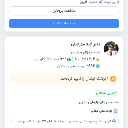
اولین نوبت آزاد مطب:
امروز
مشاهده پروفایل
نوبت مطب بگیرید
دکتر آزیتا مهرانیان
تخصص زنان و زایمان
4.6
(
167
نظر)
٪
92
پیشنهاد کاربران
2686
نوبت موفق در دکترتو
1
پزشک ایشان را تایید کرده‌اند.
کمترین معطلی
متخصص زنان، زایمان و نازایی
نوبت‌دهی مطب
تهران،
ضلع جنوب غربی میدان المپیک، خیابان 27، آزمایشگاه نور و دانش، طبقه 3