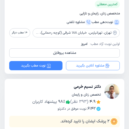
کمترین معطلی
متخصص زنان، زایمان و نازایی
نوبت‌دهی مطب
مشاوره‌ تلفنی
تهران،
تهرانپارس، خیابان 188 شرقی (کوچه رحمانی)، ساختمان پزشکان خاطره، طبقه بالای داروخانه دکتر رحیمی
+
1
مطب دیگر
اولین نوبت آزاد مطب:
امروز
مشاهده پروفایل
مشاوره آنلاین بگیرید
نوبت مطب بگیرید
دکتر نسیم خرمی
تخصص زنان و زایمان
4.9
(
393
نظر)
٪
98
پیشنهاد کاربران
6142
نوبت موفق در دکترتو
2
پزشک ایشان را تایید کرده‌اند.