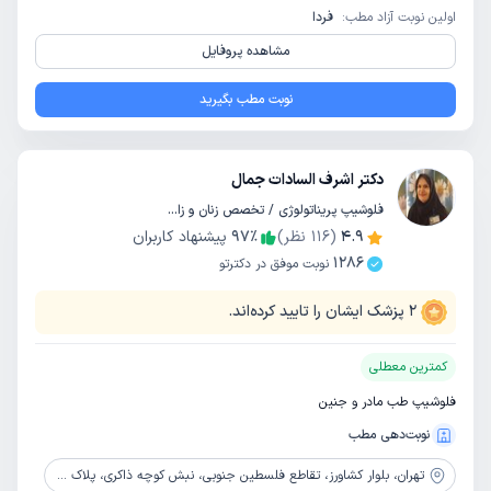
اولین نوبت آزاد مطب:
فردا
مشاهده پروفایل
نوبت مطب بگیرید
دکتر اشرف السادات جمال
فلوشیپ پریناتولوژی / تخصص زنان و زایمان
4.9
(
116
نظر)
٪
97
پیشنهاد کاربران
1286
نوبت موفق در دکترتو
2
پزشک ایشان را تایید کرده‌اند.
کمترین معطلی
فلوشیپ طب مادر و جنین
نوبت‌دهی مطب
تهران،
بلوار کشاورز، تقاطع فلسطین جنوبی، نبش کوچه ذاکری، پلاک 405