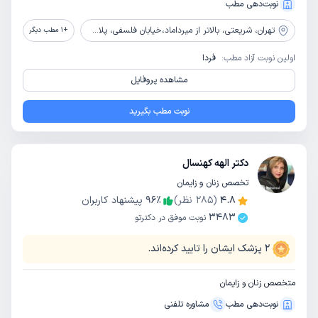
نوبت‌دهی مطب
تهران،
شریعتی، بالاتر از میرداماد،خیابان فلسفی، پلاک 13، واحد 1، طبقه اول
+
1
مطب دیگر
اولین نوبت آزاد مطب:
فردا
مشاهده پروفایل
نوبت مطب بگیرید
دکتر الهه کهنسال
تخصص زنان و زایمان
4.8
(
285
نظر)
٪
96
پیشنهاد کاربران
3483
نوبت موفق در دکترتو
2
پزشک ایشان را تایید کرده‌اند.
متخصص زنان و زایمان
نوبت‌دهی مطب
مشاوره‌ تلفنی