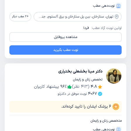
نوبت‌دهی مطب
تهران،
ستارخان، بین پل ستارخان و برق آلستوم، جنب داروخانه پرسپولیس، پلاک 688
+
2
مطب دیگر
اولین نوبت آزاد مطب:
فردا
مشاهده پروفایل
نوبت مطب بگیرید
دکتر مینا بخشعلی بختیاری
تخصص زنان و زایمان
4.8
(
413
نظر)
٪
96
پیشنهاد کاربران
4067
نوبت موفق در دکترتو
6
پزشک ایشان را تایید کرده‌اند.
متخصص زنان و زایمان
نوبت‌دهی مطب