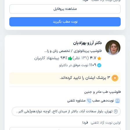
اولین نوبت آزاد مطب:
فردا
مشاهده پروفایل
نوبت مطب بگیرید
دکتر آرزو بهزادیان
فلوشیپ پریناتولوژی / تخصص زنان و زایمان
4.7
(
131
نظر)
٪
94
پیشنهاد کاربران
1109
نوبت موفق در دکترتو
3
پزشک ایشان را تایید کرده‌اند.
فلوشیپ طب مادر و جنین
نوبت‌دهی مطب
مشاوره‌ تلفنی
تهران،
بلوار سعادت آباد، بالاتر از میدان کاج، کوچه دوازدهم(علی اکبری)، پلاک 24، طبقه 2، واحد 6
اولین نوبت آزاد تلفنی:
فردا