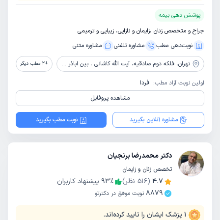
پوشش دهی بیمه
جراح و متخصص زنان ،زایمان و نازایی، زیبایی و ترمیمی
نوبت‌دهی مطب
مشاوره‌ تلفنی
مشاوره‌ متنی
تهران،
فلکه دوم صادقیه، آیت الله کاشانی ، بین اباذر و مهران، پلاک 69 ، ساختمان 107، واحد 20 ، طبقه 5
+
2
مطب دیگر
اولین نوبت آزاد مطب:
فردا
مشاهده پروفایل
مشاوره آنلاین بگیرید
نوبت مطب بگیرید
دکتر محمدرضا برنجیان
تخصص زنان و زایمان
4.7
(
516
نظر)
٪
93
پیشنهاد کاربران
8879
نوبت موفق در دکترتو
1
پزشک ایشان را تایید کرده‌اند.