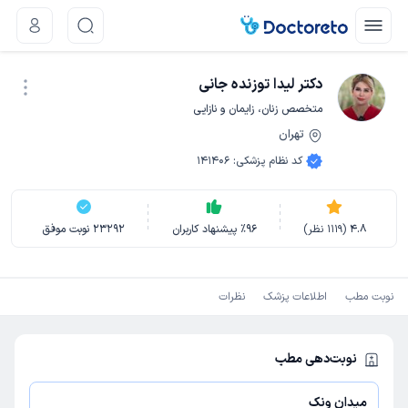
دکتر لیدا توزنده جانی
متخصص زنان، زایمان و نازایی
تهران
نوبت اینترنتی
کد نظام پزشکی
:
141406
4.8
(
1119
نظر)
96
٪
پیشنهاد کاربران
23292
نوبت موفق
نوبت مطب
اطلاعات پزشک
نظرات
نوبت‌دهی مطب
میدان ونک