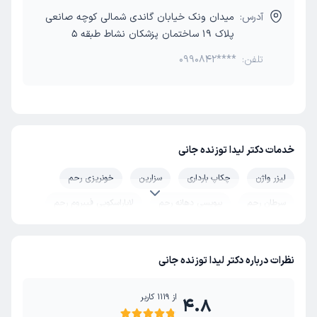
آدرس:
میدان ونک خیابان گاندی شمالی کوچه صانعی
پلاک 19 ساختمان پزشکان نشاط طبقه 5
تلفن:
0990842****
خدمات دکتر لیدا توزنده جانی
لیزر واژن
چکاپ بارداری
سزارین
خونریزی رحم
سرطان رحم
بیوپسی دهانه رحم
لاپاراسکوپی فیبروم رحم
جراحی میوم
عفونت واژن
زایمان بدون درد
بستن لوله های زنانه (توبکتومی)
قرار دادن آی یو دی (IUD)
نظرات درباره دکتر لیدا توزنده جانی
آندومتریوز
D&C (اتساع و کورتاژ)
قاعدگی (پریود)
از
1119
کاربر
4.8
تنبلی تخمدان (پلی کیستیک)
سینه
کیست تخمدان