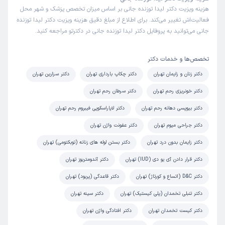
هزینه ویزیت دکتر لیدا توزنده جانی بر اساس میزان تخصص پزشک و شهر محل
نیوشا
کاربر آزاد
فعالیت‌اش تغییر می‌کند. برای اطلاع از مبلغ دقیق هزینه ویزیت دکتر لیدا توزنده
)
1405/05/06
(
جانی می‌توانید به پروفایل دکتر لیدا توزنده جانی در دکترتو مراجعه کنید.
این پزشک را پیشنهاد میکنم
زمان انتظار:
0-15 دقیقه
تخصص‌ها و خدمات دکتر
عالی
دکتر زنان و زایمان تهران
دکتر چکاپ بارداری تهران
دکتر سزارین تهران
دکتر خونریزی رحم تهران
دکتر سرطان رحم تهران
کاربر دکترتو
نوبت مطب از دکترتو
دکتر بیوپسی دهانه رحم تهران
دکتر لاپاراسکوپی فیبروم رحم تهران
)
1405/05/06
(
دکتر جراحی میوم تهران
دکتر عفونت واژن تهران
این پزشک را پیشنهاد میکنم
دکتر زایمان بدون درد تهران
دکتر بستن لوله های زنانه (توبکتومی) تهران
زمان انتظار:
بیش از 90 دقیقه
دکتر قرار دادن آی یو دی (IUD) تهران
دکتر آندومتریوز تهران
بی نهایت دکتر خوبی بودند. توی انتخابش شک نکنید
دکتر D&C (اتساع و کورتاژ) تهران
دکتر قاعدگی (پریود) تهران
علت مراجعه:
درمان سندرم تخمدان پلی‌کیستیک (PCOS)
دکتر تنبلی تخمدان (پلی کیستیک) تهران
دکتر سینه تهران
دکتر کیست تخمدان تهران
دکتر افتادگی واژن تهران
کاربر دکترتو
نوبت مطب از دکترتو