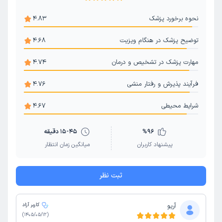
افتادگی واژن
پاپ اسمیر
یائسگی زودرس
دیابت بارداری
نحوه برخورد پزشک
4.83
واژینیسموس
تعیین جنسیت
زخم دهانه رحم
توضیح پزشک در هنگام ویزیت
4.68
بارداری پرخطر
مهارت پزشک در تشخیص و درمان
4.74
فرآیند پذیرش و رفتار منشی
4.76
شرایط محیطی
4.67
96
%
15-45 دقیقه
پیشنهاد کاربران
میانگین زمان انتظار
ثبت نظر
آریو
کاربر آزاد
)
1405/05/12
(