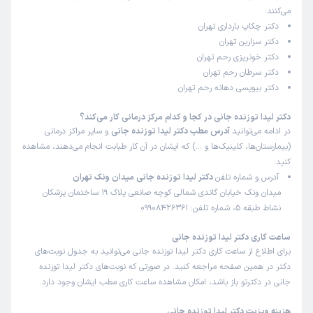
می‌کنند:
دکتر چکاپ بارداری تهران
فریده
کاربر آزاد
دکتر سزارین تهران
)
1405/05/07
(
دکتر خونریزی رحم تهران
این پزشک را پیشنهاد میکنم
دکتر سرطان رحم تهران
زمان انتظار:
45-90 دقیقه
دکتر بیوپسی دهانه رحم تهران
عالی
دکتر لیدا توزنده جانی در کجا و کدام مرکز درمانی کار می‌کند؟
در ادامه می‌توانید
آدرس مطب دکتر لیدا توزنده جانی
و سایر مراکز درمانی
علت مراجعه:
درمان اختلالات قاعدگی (مانند خونریزی‌های غیرطبیعی)
(بیمارستان‌ها، کلینیک‌ها و …) که ایشان در آن کار طبابت انجام می‌دهند، مشاهده
کنید:
آدرس و شماره تلفن
دکتر لیدا توزنده جانی میدان ونک تهران
کاربر دکترتو
کاربر آزاد
میدان ونک خیابان گاندی شمالی کوچه صانعی پلاک 19 ساختمان پزشکان
)
1405/05/06
(
نشاط طبقه 5، شماره تلفن: 09908426361
این پزشک را پیشنهاد میکنم
زمان انتظار:
0-15 دقیقه
ساعت کاری دکتر لیدا توزنده جانی
برای اطلاع از ساعت کاری دکتر لیدا توزنده جانی می‌توانید به جدول نوبت‌های
مهربان و تمیز و دانش روز
دکتر در همین صفحه مراجعه کنید. در صورتی که نوبت‌های دکتر لیدا توزنده
جانی در دکترتو باز باشد، امکان مشاهده ساعت کاری مطب ایشان وجود دارد.
علت مراجعه:
درمان عفونت‌های دستگاه تناسلی زنان
هزینه ویزیت دکتر لیدا توزنده جانی