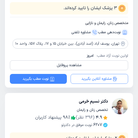
3
پزشک ایشان را تایید کرده‌اند.
متخصص زنان، زایمان و نازایی
نوبت‌دهی مطب
مشاوره‌ تلفنی
تهران،
یوسف آباد (اسد آبادی)، بین خیابان 15 و 17، پلاک 157، واحد 10
اولین نوبت آزاد مطب:
امروز
مشاهده پروفایل
مشاوره آنلاین بگیرید
نوبت مطب بگیرید
دکتر نسیم خرمی
تخصص زنان و زایمان
4.9
(
396
نظر)
٪
98
پیشنهاد کاربران
6207
نوبت موفق در دکترتو