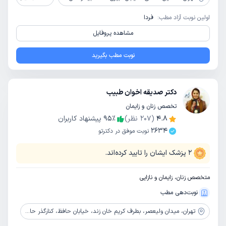
اولین نوبت آزاد مطب:
فردا
مشاهده پروفایل
نوبت مطب بگیرید
دکتر صدیقه اخوان طبیب
تخصص زنان و زایمان
4.8
(
207
نظر)
٪
95
پیشنهاد کاربران
2634
نوبت موفق در دکترتو
2
پزشک ایشان را تایید کرده‌اند.
متخصص زنان، زایمان و نازایی
نوبت‌دهی مطب
تهران،
میدان ولیعصر، بطرف کریم خان زند، خیابان حافظ، کنارگذر حافظ، کوچه ولدی، بعد از بیمارستان فیروزگر، پلاک 26، طبقه 1