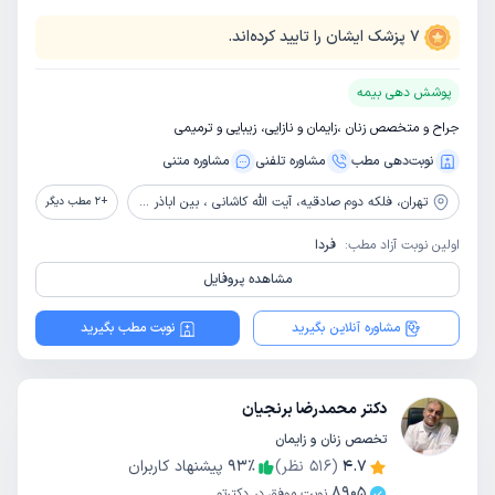
7
پزشک ایشان را تایید کرده‌اند.
پوشش دهی بیمه
جراح و متخصص زنان ،زایمان و نازایی، زیبایی و ترمیمی
نوبت‌دهی مطب
مشاوره‌ تلفنی
مشاوره‌ متنی
تهران،
فلکه دوم صادقیه، آیت الله کاشانی ، بین اباذر و مهران، پلاک 69 ، ساختمان 107، واحد 20 ، طبقه 5
+
2
مطب دیگر
اولین نوبت آزاد مطب:
فردا
مشاهده پروفایل
مشاوره آنلاین بگیرید
نوبت مطب بگیرید
دکتر محمدرضا برنجیان
تخصص زنان و زایمان
4.7
(
516
نظر)
٪
93
پیشنهاد کاربران
8905
نوبت موفق در دکترتو