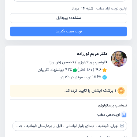
اولین نوبت آزاد مطب:
شنبه 24 مرداد
مشاهده پروفایل
نوبت مطب بگیرید
دکتر مریم نورزاده
فلوشیپ پریناتولوژی / تخصص زنان و زایمان
4.6
(
160
نظر)
٪
92
پیشنهاد کاربران
1565
نوبت موفق در دکترتو
1
پزشک ایشان را تایید کرده‌اند.
فلوشیپ پریناتولوژی
نوبت‌دهی مطب
تهران،
فرمانیه ، ابتدای بلوار لواسانی ، قبل از بیمارستان فرمانیه ، جنب باشگاه فرمانیه ، ساختمان پزشکان 241 ، طبقه اول ، واحد 2