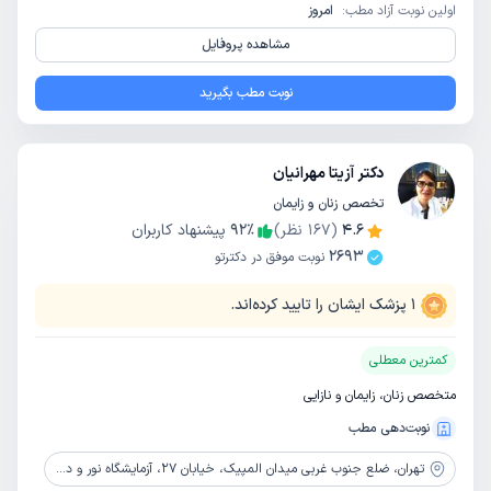
اولین نوبت آزاد مطب:
امروز
مشاهده پروفایل
نوبت مطب بگیرید
دکتر آزیتا مهرانیان
تخصص زنان و زایمان
4.6
(
167
نظر)
٪
92
پیشنهاد کاربران
2693
نوبت موفق در دکترتو
1
پزشک ایشان را تایید کرده‌اند.
کمترین معطلی
متخصص زنان، زایمان و نازایی
نوبت‌دهی مطب
تهران،
ضلع جنوب غربی میدان المپیک، خیابان 27، آزمایشگاه نور و دانش، طبقه 3