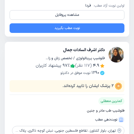
اولین نوبت آزاد مطب:
فردا
مشاهده پروفایل
نوبت مطب بگیرید
دکتر اشرف السادات جمال
فلوشیپ پریناتولوژی / تخصص زنان و زایمان
4.9
(
117
نظر)
٪
97
پیشنهاد کاربران
1290
نوبت موفق در دکترتو
2
پزشک ایشان را تایید کرده‌اند.
کمترین معطلی
فلوشیپ طب مادر و جنین
نوبت‌دهی مطب
تهران،
بلوار کشاورز، تقاطع فلسطین جنوبی، نبش کوچه ذاکری، پلاک 405