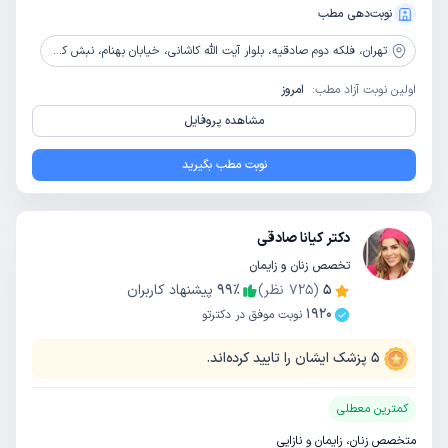
نوبت‌دهی مطب
تهران،
فلکه دوم صادقیه، بلوار آیت الله کاشانی، خیابان بهنام، نبش کوچه بهنام1، پلاک 1، طبقه 4، واحد 13
اولین نوبت آزاد مطب:
امروز
مشاهده پروفایل
نوبت مطب بگیرید
دکتر کیانا صادقی
تخصص زنان و زایمان
5
(
725
نظر)
٪
99
پیشنهاد کاربران
1920
نوبت موفق در دکترتو
5
پزشک ایشان را تایید کرده‌اند.
کمترین معطلی
متخصص زنان، زایمان و نازایی