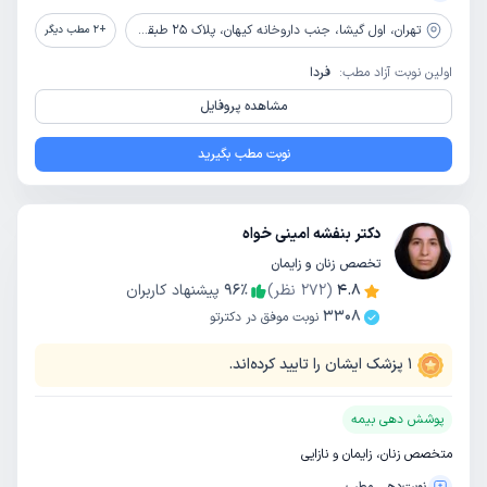
تهران،
اول گیشا، جنب داروخانه کیهان، پلاک 25 طبقه همکف
+
2
مطب دیگر
اولین نوبت آزاد مطب:
فردا
مشاهده پروفایل
نوبت مطب بگیرید
دکتر بنفشه امینی خواه
تخصص زنان و زایمان
4.8
(
272
نظر)
٪
96
پیشنهاد کاربران
3308
نوبت موفق در دکترتو
1
پزشک ایشان را تایید کرده‌اند.
پوشش دهی بیمه
متخصص زنان، زایمان و نازایی