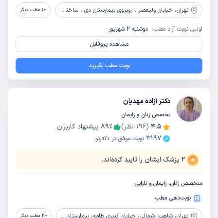
تهران،
خیابان ولیعصر ، روبروی بیمارستان دی ، ساختمان پزشکان 2000 ، طبقه 6
+
1
مطب دیگر
اولین نوبت آزاد مطب:
دوشنبه 2 شهریور
مشاهده پروفایل
نوبت مطب بگیرید
دکتر آزاده مهدیان
تخصص زنان و زایمان
4.5
(
196
نظر)
٪
89
پیشنهاد کاربران
3197
نوبت موفق در دکترتو
2
پزشک ایشان را تایید کرده‌اند.
متخصص زنان، زایمان و نازایی
نوبت‌دهی مطب
تهران،
شاهین شمالی، خیابان کبیری طامه، بیمارستان عرفان نیایش، طبقه دوم، کلینیک زنان
+
2
مطب دیگر