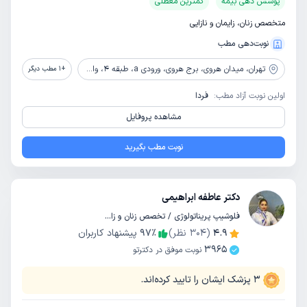
پوشش دهی بیمه
کمترین معطلی
متخصص زنان، زایمان و نازایی
نوبت‌دهی مطب
تهران،
میدان هروی، برج هروی، ورودی a، طبقه 4، واحد 404
+
1
مطب دیگر
اولین نوبت آزاد مطب:
فردا
مشاهده پروفایل
نوبت مطب بگیرید
دکتر عاطفه ابراهیمی
فلوشیپ پریناتولوژی / تخصص زنان و زایمان
4.9
(
304
نظر)
٪
97
پیشنهاد کاربران
3965
نوبت موفق در دکترتو
3
پزشک ایشان را تایید کرده‌اند.