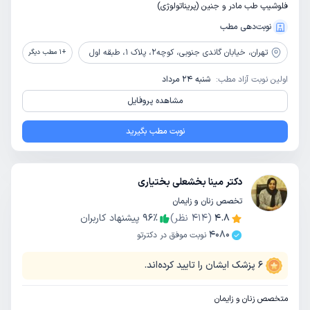
فلوشیپ طب مادر و جنین (پریناتولوژی)
نوبت‌دهی مطب
تهران،
خیابان گاندی جنوبی، کوچه2، پلاک 1، طبقه اول
+
1
مطب دیگر
اولین نوبت آزاد مطب:
شنبه 24 مرداد
مشاهده پروفایل
نوبت مطب بگیرید
دکتر مینا بخشعلی بختیاری
تخصص زنان و زایمان
4.8
(
414
نظر)
٪
96
پیشنهاد کاربران
4080
نوبت موفق در دکترتو
6
پزشک ایشان را تایید کرده‌اند.
متخصص زنان و زایمان