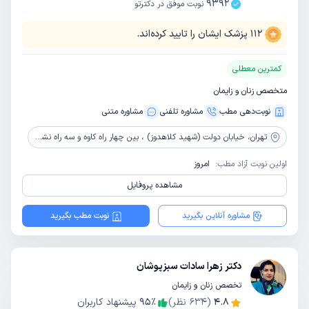
9392
نوبت موفق در دکترتو
112
پزشک ایشان را تایید کرده‌اند.
کمترین معطلی
متخصص زنان و زایمان
نوبت‌دهی مطب
مشاوره‌ تلفنی
مشاوره‌ متنی
تهران،
خیابان دولت (شهید کلاهدوز) ، بین چهار راه کاوه و سه راه نشاط ، پلاک 317 ، طبقه 2
اولین نوبت آزاد مطب:
امروز
مشاهده پروفایل
مشاوره آنلاین بگیرید
نوبت مطب بگیرید
دکتر زهرا سادات سبزپوشان
تخصص زنان و زایمان
4.8
(
634
نظر)
٪
95
پیشنهاد کاربران