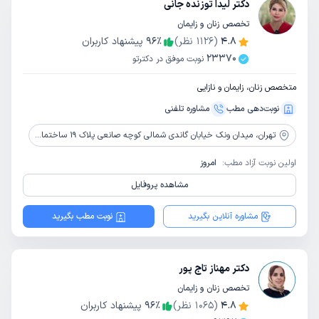
دکتر لیدا توزنده جانی
تخصص زنان و زایمان
4.8
(
1126
نظر)
٪
96
پیشنهاد کاربران
23370
نوبت موفق در دکترتو
متخصص زنان، زایمان و نازایی
نوبت‌دهی مطب
مشاوره‌ تلفنی
تهران،
میدان ونک خیابان گاندی شمالی کوچه صانعی پلاک 19 ساختمان پزشکان نشاط طبقه 5
اولین نوبت آزاد مطب:
امروز
مشاهده پروفایل
مشاوره آنلاین بگیرید
نوبت مطب بگیرید
دکتر مهناز تاج پور
تخصص زنان و زایمان
4.8
(
1065
نظر)
٪
96
پیشنهاد کاربران