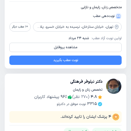
متخصص زنان، زایمان و نازایی
نوبت‌دهی مطب
تهران،
خیابان ستارخان، نرسیده به خیابان خسرو، پلاک 613، طبقه همکف
+
1
مطب دیگر
اولین نوبت آزاد مطب:
شنبه 24 مرداد
مشاهده پروفایل
نوبت مطب بگیرید
دکتر نیلوفر فرهنگی
تخصص زنان و زایمان
4.8
(
270
نظر)
٪
96
پیشنهاد کاربران
3315
نوبت موفق در دکترتو
4
پزشک ایشان را تایید کرده‌اند.