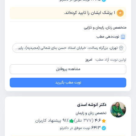
1
پزشک ایشان را تایید کرده‌اند.
متخصص زنان، زایمان و نازایی
نوبت‌دهی مطب
تهران،
بزرگراه رسالت، خیابان استاد حسن بنای شمالی (مجیدیه)، پایین تر از مخابرات تندگویان، پلاک 583
اولین نوبت آزاد مطب:
امروز
مشاهده پروفایل
نوبت مطب بگیرید
دکتر انوشه اسدی
تخصص زنان و زایمان
4.6
(
377
نظر)
٪
91
پیشنهاد کاربران
6413
نوبت موفق در دکترتو