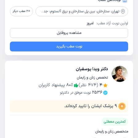
نوبت‌دهی مطب
تهران،
ستارخان، بین پل ستارخان و برق آلستوم، جنب داروخانه پرسپولیس، پلاک 688
+
2
مطب دیگر
اولین نوبت آزاد مطب:
امروز
مشاهده پروفایل
نوبت مطب بگیرید
دکتر ویدا یوسفیان
تخصص زنان و زایمان
4
(
474
نظر)
٪
80
پیشنهاد کاربران
2536
نوبت موفق در دکترتو
9
پزشک ایشان را تایید کرده‌اند.
کمترین معطلی
متخصص زنان و زایمان