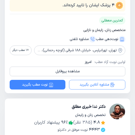
4
پزشک ایشان را تایید کرده‌اند.
کمترین معطلی
متخصص زنان، زایمان و نازایی
نوبت‌دهی مطب
مشاوره‌ تلفنی
تهران،
تهرانپارس، خیابان 188 شرقی (کوچه رحمانی)، ساختمان پزشکان خاطره، طبقه بالای داروخانه دکتر رحیمی
+
1
مطب دیگر
اولین نوبت آزاد مطب:
امروز
مشاهده پروفایل
مشاوره آنلاین بگیرید
نوبت مطب بگیرید
دکتر ندا خیری مطلق
تخصص زنان و زایمان
4.8
(
385
نظر)
٪
96
پیشنهاد کاربران
4443
نوبت موفق در دکترتو