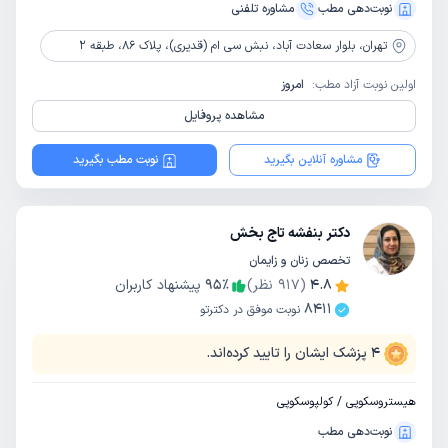
نوبت‌دهی مطب
مشاوره‌ تلفنی
تهران،
بلوار سعادت آباد، نبش سی ام (قدیری)، پلاک 86، طبقه 2
اولین نوبت آزاد مطب:
امروز
مشاهده پروفایل
مشاوره آنلاین بگیرید
نوبت مطب بگیرید
دکتر بنفشه تاج بخش
تخصص زنان و زایمان
4.8
(
917
نظر)
٪
95
پیشنهاد کاربران
8411
نوبت موفق در دکترتو
4
پزشک ایشان را تایید کرده‌اند.
هیستروسکوپی / کولپوسکوپی
نوبت‌دهی مطب