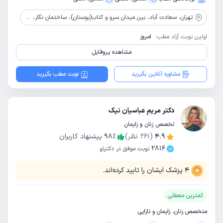
تهران،
سعادت آباد، بین میدان سرو و کتاب(بوستان)، ساختمان نگار، طبقه4، واحد72
اولین نوبت آزاد مطب:
امروز
مشاهده پروفایل
مشاوره آنلاین بگیرید
نوبت مطب بگیرید
دکتر مریم عباسیان نیک
تخصص زنان و زایمان
4.9
(
261
نظر)
٪
98
پیشنهاد کاربران
2816
نوبت موفق در دکترتو
4
پزشک ایشان را تایید کرده‌اند.
کمترین معطلی
متخصص زنان، زایمان و نازایی