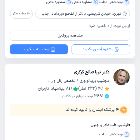
نوبت‌دهی مطب
مشاوره‌ تلفنی
مشاوره‌ متنی
تهران،
خیابان شریعتی، بالاتر از تقاطع میرداماد، جنب بانک شهر، بالای داروخانه دکتر محجوب، پلاک 1181
+
1
مطب دیگر
اولین نوبت آزاد تلفنی:
فردا
مشاهده پروفایل
مشاوره آنلاین بگیرید
نوبت مطب بگیرید
دکتر ثریا صالح گرگری
فلوشیپ پریناتولوژی / تخصص زنان و زایمان
4.1
(
232
نظر)
٪
81
پیشنهاد کاربران
3681
نوبت موفق در دکترتو
4
پزشک ایشان را تایید کرده‌اند.
فلوشیپ طب مادر و جنین
نوبت‌دهی مطب