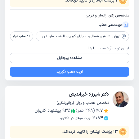
2
پزشک ایشان را تایید کرده‌اند.
متخصص زنان، زایمان و نازایی
نوبت‌دهی مطب
تهران،
شاهین شمالی، خیابان کبیری طامه، بیمارستان عرفان نیایش، طبقه دوم، کلینیک زنان
+
2
مطب دیگر
اولین نوبت آزاد مطب:
فردا
مشاهده پروفایل
نوبت مطب بگیرید
دکتر شیرزاد خیراندیش
تخصص اعصاب و روان (روانپزشکی)
4.7
(
248
نظر)
٪
93
پیشنهاد کاربران
3084
نوبت موفق در دکترتو
13
پزشک ایشان را تایید کرده‌اند.