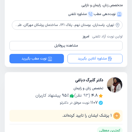
متخصص زنان، زایمان و نازایی
نوبت‌دهی مطب
مشاوره‌ تلفنی
تهران،
پاسداران، بوستان نهم، پلاک 121، ساختمان پزشکان مهرگان، طبقه 2، واحد 10
اولین نوبت آزاد تلفنی:
امروز
مشاهده پروفایل
مشاوره آنلاین بگیرید
نوبت مطب بگیرید
دکتر گلبرگ دباغی
تخصص زنان و زایمان
4.8
(
93
نظر)
٪
95
پیشنهاد کاربران
1107
نوبت موفق در دکترتو
1
پزشک ایشان را تایید کرده‌اند.
کمترین معطلی