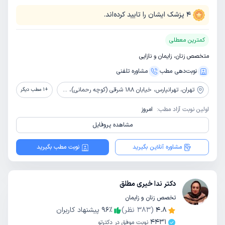
4
پزشک ایشان را تایید کرده‌اند.
کمترین معطلی
متخصص زنان، زایمان و نازایی
نوبت‌دهی مطب
مشاوره‌ تلفنی
تهران،
تهرانپارس، خیابان 188 شرقی (کوچه رحمانی)، ساختمان پزشکان خاطره، طبقه بالای داروخانه دکتر رحیمی
+
1
مطب دیگر
اولین نوبت آزاد مطب:
امروز
مشاهده پروفایل
مشاوره آنلاین بگیرید
نوبت مطب بگیرید
دکتر ندا خیری مطلق
تخصص زنان و زایمان
4.8
(
383
نظر)
٪
96
پیشنهاد کاربران
4431
نوبت موفق در دکترتو