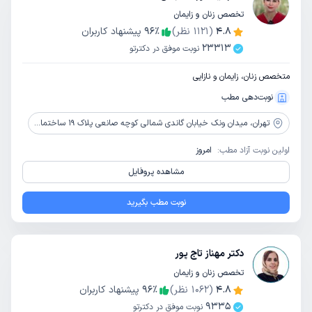
تخصص زنان و زایمان
4.8
(
1121
نظر)
٪
96
پیشنهاد کاربران
23313
نوبت موفق در دکترتو
متخصص زنان، زایمان و نازایی
نوبت‌دهی مطب
تهران،
میدان ونک خیابان گاندی شمالی کوچه صانعی پلاک 19 ساختمان پزشکان نشاط طبقه 5
اولین نوبت آزاد مطب:
امروز
مشاهده پروفایل
نوبت مطب بگیرید
دکتر مهناز تاج پور
تخصص زنان و زایمان
4.8
(
1062
نظر)
٪
96
پیشنهاد کاربران
9335
نوبت موفق در دکترتو