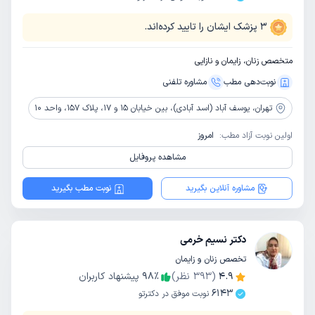
3
پزشک ایشان را تایید کرده‌اند.
متخصص زنان، زایمان و نازایی
نوبت‌دهی مطب
مشاوره‌ تلفنی
تهران،
یوسف آباد (اسد آبادی)، بین خیابان 15 و 17، پلاک 157، واحد 10
اولین نوبت آزاد مطب:
امروز
مشاهده پروفایل
مشاوره آنلاین بگیرید
نوبت مطب بگیرید
دکتر نسیم خرمی
تخصص زنان و زایمان
4.9
(
393
نظر)
٪
98
پیشنهاد کاربران
6143
نوبت موفق در دکترتو