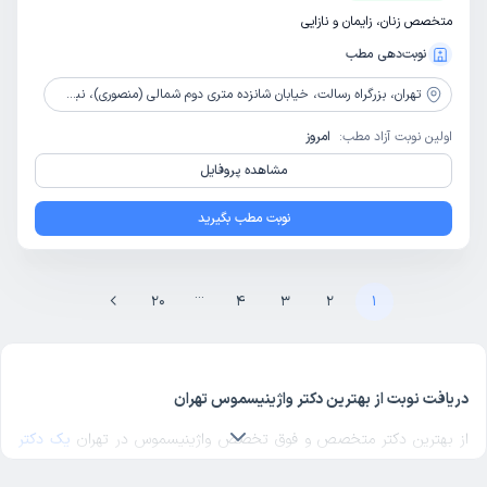
متخصص زنان، زایمان و نازایی
نوبت‌دهی مطب
تهران،
بزرگراه رسالت، خیابان شانزده متری دوم شمالی (منصوری)، نبش تقاطع براد ران محمودی(لاهیجانی)، پلاک29، واحد 5
اولین نوبت آزاد مطب:
امروز
مشاهده پروفایل
نوبت مطب بگیرید
...
20
4
3
2
1
دریافت نوبت از بهترین دکتر واژینیسموس تهران
از بهترین دکتر متخصص و فوق تخصص واژینیسموس در تهران
یک دکتر
واژینیسموس خوب
در منطقه مورد نظرتان در تهران انتخاب کنید. برای پیدا