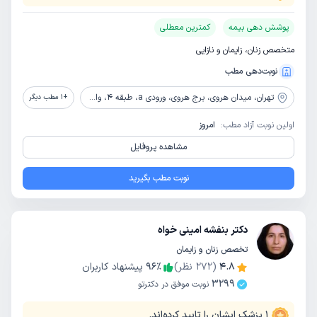
پوشش دهی بیمه
کمترین معطلی
متخصص زنان، زایمان و نازایی
نوبت‌دهی مطب
تهران،
میدان هروی، برج هروی، ورودی a، طبقه 4، واحد 404
+
1
مطب دیگر
اولین نوبت آزاد مطب:
امروز
مشاهده پروفایل
نوبت مطب بگیرید
دکتر بنفشه امینی خواه
تخصص زنان و زایمان
4.8
(
272
نظر)
٪
96
پیشنهاد کاربران
3299
نوبت موفق در دکترتو
1
پزشک ایشان را تایید کرده‌اند.