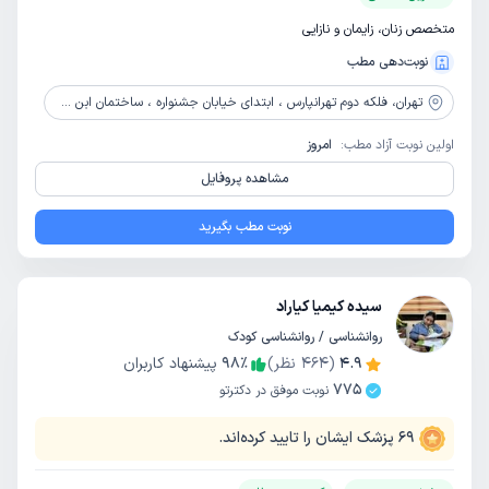
متخصص زنان، زایمان و نازایی
نوبت‌دهی مطب
تهران،
فلکه دوم تهرانپارس ، ابتدای خیابان جشنواره ، ساختمان ابن سینا ، پلاک 253 ، طبقه 3 ، واحد 12
اولین نوبت آزاد مطب:
امروز
مشاهده پروفایل
نوبت مطب بگیرید
سیده کیمیا کیاراد
روانشناسی / روانشناسی کودک
4.9
(
464
نظر)
٪
98
پیشنهاد کاربران
775
نوبت موفق در دکترتو
69
پزشک ایشان را تایید کرده‌اند.