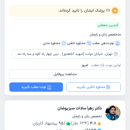
111
پزشک ایشان را تایید کرده‌اند.
کمترین معطلی
متخصص زنان و زایمان
نوبت‌دهی مطب
مشاوره‌ تلفنی
مشاوره‌ متنی
تهران،
خیابان دولت (شهید کلاهدوز) ، بین چهار راه کاوه و سه راه نشاط ، پلاک 317 ، طبقه 2
اولین نوبت آزاد مطب:
امروز
مشاهده پروفایل
مشاوره آنلاین بگیرید
نوبت مطب بگیرید
دکتر زهرا سادات سبزپوشان
تخصص زنان و زایمان
4.8
(
634
نظر)
٪
95
پیشنهاد کاربران