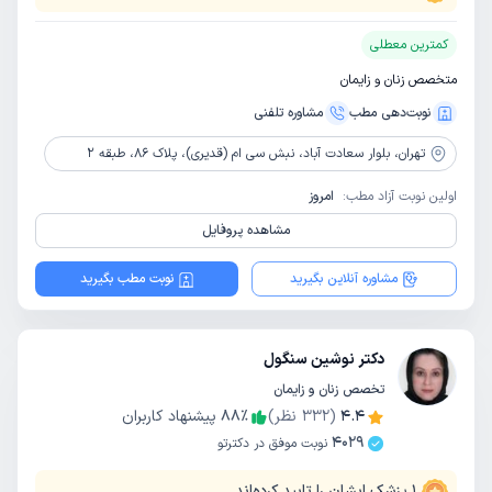
کمترین معطلی
متخصص زنان و زایمان
نوبت‌دهی مطب
مشاوره‌ تلفنی
تهران،
بلوار سعادت آباد، نبش سی ام (قدیری)، پلاک 86، طبقه 2
اولین نوبت آزاد مطب:
امروز
مشاهده پروفایل
مشاوره آنلاین بگیرید
نوبت مطب بگیرید
دکتر نوشین سنگول
تخصص زنان و زایمان
4.4
(
332
نظر)
٪
88
پیشنهاد کاربران
4029
نوبت موفق در دکترتو
1
پزشک ایشان را تایید کرده‌اند.