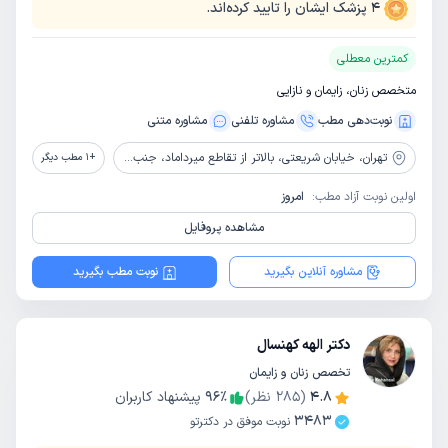
4
پزشک ایشان را تایید کرده‌اند.
کمترین معطلی
متخصص زنان، زایمان و نازایی
نوبت‌دهی مطب
مشاوره‌ تلفنی
مشاوره‌ متنی
تهران،
خیابان شریعتی، بالاتر از تقاطع میرداماد، جنب بانک شهر، بالای داروخانه دکتر محجوب، پلاک 1181
+
1
مطب دیگر
اولین نوبت آزاد مطب:
امروز
مشاهده پروفایل
مشاوره آنلاین بگیرید
نوبت مطب بگیرید
دکتر الهه کهنسال
تخصص زنان و زایمان
4.8
(
285
نظر)
٪
96
پیشنهاد کاربران
3483
نوبت موفق در دکترتو