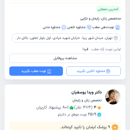
کمترین معطلی
متخصص زنان، زایمان و نازایی
نوبت‌دهی مطب
مشاوره‌ تلفنی
مشاوره‌ متنی
تهران،
میدان شهر زیبا، خیابان شهید مرادی، اول بلوار تعاون، بالای داروخانه دکتر نظیری، ساختمان پزشکان ایران، طبقه 3 واحد 6
اولین نوبت آزاد مطب:
فردا
مشاهده پروفایل
مشاوره آنلاین بگیرید
نوبت مطب بگیرید
دکتر ویدا یوسفیان
تخصص زنان و زایمان
4
(
474
نظر)
٪
80
پیشنهاد کاربران
2519
نوبت موفق در دکترتو
9
پزشک ایشان را تایید کرده‌اند.