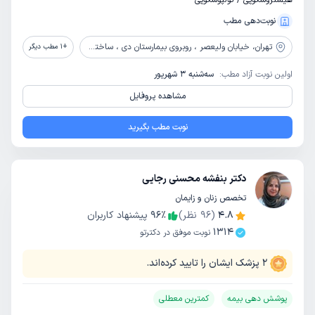
هیستروسکوپی / کولپوسکوپی
نوبت‌دهی مطب
تهران،
خیابان ولیعصر ، روبروی بیمارستان دی ، ساختمان پزشکان 2000 ، طبقه 6
+
1
مطب دیگر
اولین نوبت آزاد مطب:
سه‌شنبه 3 شهریور
مشاهده پروفایل
نوبت مطب بگیرید
دکتر بنفشه محسنی رجایی
تخصص زنان و زایمان
4.8
(
96
نظر)
٪
96
پیشنهاد کاربران
1314
نوبت موفق در دکترتو
2
پزشک ایشان را تایید کرده‌اند.
پوشش دهی بیمه
کمترین معطلی