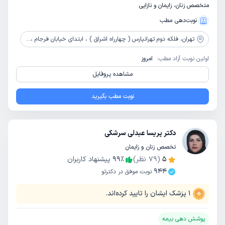
متخصص زنان، زایمان و نازایی
نوبت‌دهی مطب
تهران،
فلکه دوم تهرانپارس ( چهارراه اشراق ) ، ابتدای خیابان فرجام ، پلاک 31 ، جنب بانک ایران زمین ، طبقه اول ، واحد 1
اولین نوبت آزاد مطب:
امروز
مشاهده پروفایل
نوبت مطب بگیرید
دکتر پریسا عبدلی سرشکی
تخصص زنان و زایمان
5
(
79
نظر)
٪
99
پیشنهاد کاربران
944
نوبت موفق در دکترتو
1
پزشک ایشان را تایید کرده‌اند.
پوشش دهی بیمه