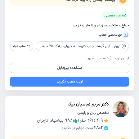
کمترین معطلی
جراح و متخصص زنان و زایمان و نازایی
نوبت‌دهی مطب
تهران،
اول گیشا، جنب داروخانه کیهان، پلاک 25 طبقه همکف
+
2
مطب دیگر
اولین نوبت آزاد مطب:
امروز
مشاهده پروفایل
نوبت مطب بگیرید
دکتر مریم عباسیان نیک
تخصص زنان و زایمان
4.9
(
261
نظر)
٪
98
پیشنهاد کاربران
2802
نوبت موفق در دکترتو