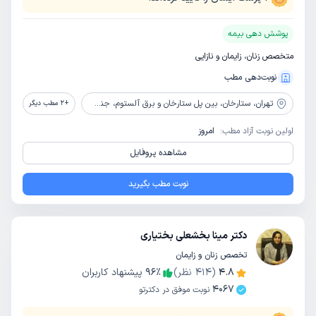
پوشش دهی بیمه
متخصص زنان، زایمان و نازایی
نوبت‌دهی مطب
تهران،
ستارخان، بین پل ستارخان و برق آلستوم، جنب داروخانه پرسپولیس، پلاک 688
+
2
مطب دیگر
اولین نوبت آزاد مطب:
امروز
مشاهده پروفایل
نوبت مطب بگیرید
دکتر مینا بخشعلی بختیاری
تخصص زنان و زایمان
4.8
(
414
نظر)
٪
96
پیشنهاد کاربران
4067
نوبت موفق در دکترتو