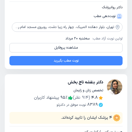
دکتر روانپزشک
نوبت‌دهی مطب
تهران،
بلوار دهکده المپیک، چهار راه زیبا دشت، روبروی مسجد امام رضا، پلاک16، طبقه دوم
اولین نوبت آزاد مطب:
سه‌شنبه 20 مرداد
مشاهده پروفایل
نوبت مطب بگیرید
دکتر بنفشه تاج بخش
تخصص زنان و زایمان
4.8
(
914
نظر)
٪
95
پیشنهاد کاربران
8389
نوبت موفق در دکترتو
4
پزشک ایشان را تایید کرده‌اند.