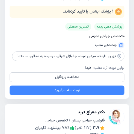
1
پزشک ایشان را تایید کرده‌اند.
پوشش دهی بیمه
کمترین معطلی
متخصص جراحی عمومی
نوبت‌دهی مطب
تهران،
نارمک، میدان نبوت، جانبازان شرقی، نرسیده به مدائن، ساختمان پزشکان ایران زمین، پلاک 437، طبقه 2، واحد 4
اولین نوبت آزاد مطب:
فردا
مشاهده پروفایل
نوبت مطب بگیرید
دکتر معراج فربد
فلوشیپ جراحی پستان / تخصص جراحی عمومی
3.9
(
117
نظر)
٪
78
پیشنهاد کاربران