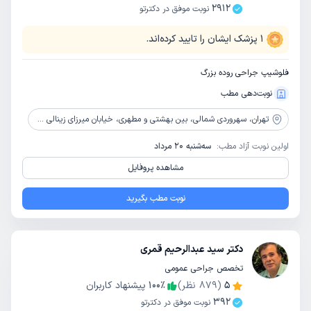
2912
نوبت موفق در دکترتو
1
پزشک ایشان را تایید کرده‌اند.
فلوشیپ جراحی روده بزرگ
نوبت‌دهی مطب
تهران،
سهروردی شمالی، بین بهشتی و مطهری، خیابان میرزای زینالی غربی، پلاک 123،طبقه همکف
اولین نوبت آزاد مطب:
سه‌شنبه 20 مرداد
مشاهده پروفایل
نوبت مطب بگیرید
دکتر سید عبدالرحیم قمری
تخصص جراحی عمومی
5
(
879
نظر)
٪
100
پیشنهاد کاربران
392
نوبت موفق در دکترتو