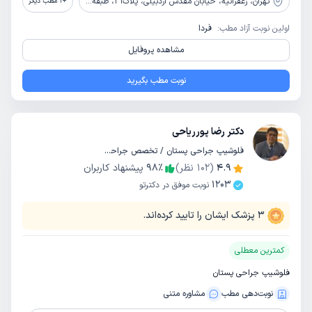
تهران،
زعفرانیه، خیابان مقدس اردبیلی، پلاک31، طبقه پنجم شمالی، واحد 27
+
1
مطب دیگر
اولین نوبت آزاد مطب:
فردا
مشاهده پروفایل
نوبت مطب بگیرید
دکتر رضا پورریاحی
فلوشیپ جراحی پستان / تخصص جراحی عمومی
4.9
(
102
نظر)
٪
98
پیشنهاد کاربران
1203
نوبت موفق در دکترتو
3
پزشک ایشان را تایید کرده‌اند.
کمترین معطلی
فلوشیپ جراحی پستان
نوبت‌دهی مطب
مشاوره‌ متنی