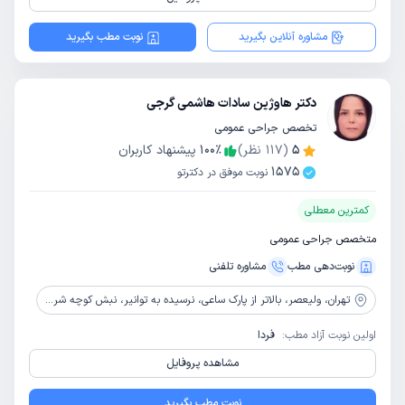
مشاوره آنلاین بگیرید
نوبت مطب بگیرید
دکتر هاوژین سادات هاشمی گرجی
تخصص جراحی عمومی
5
(
117
نظر)
٪
100
پیشنهاد کاربران
1575
نوبت موفق در دکترتو
کمترین معطلی
متخصص جراحی عمومی
نوبت‌دهی مطب
مشاوره‌ تلفنی
تهران،
ولیعصر، بالاتر از پارک ساعی، نرسیده به توانیر، نبش کوچه شروان، پلاک 2442، طبقه دوم، واحد 11
اولین نوبت آزاد مطب:
فردا
مشاهده پروفایل
نوبت مطب بگیرید