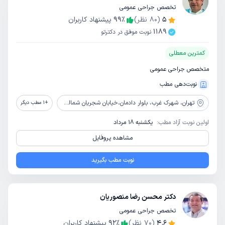
تخصص جراحی عمومی
5
(
80
نظر)
٪
99
پیشنهاد کاربران
1189
نوبت موفق در دکترتو
کمترین معطلی
متخصص جراحی عمومی
نوبت‌دهی مطب
تهران،
شهرک غرب، بلوار دادمان،خیابان شجریان شمالی، کوچه فلاحی، پلاک 21
+
1
مطب دیگر
اولین نوبت آزاد مطب:
یکشنبه 18 مرداد
مشاهده پروفایل
نوبت مطب بگیرید
دکتر محسن رضا منصوریان
تخصص جراحی عمومی
4.6
(
70
نظر)
٪
92
پیشنهاد کاربران