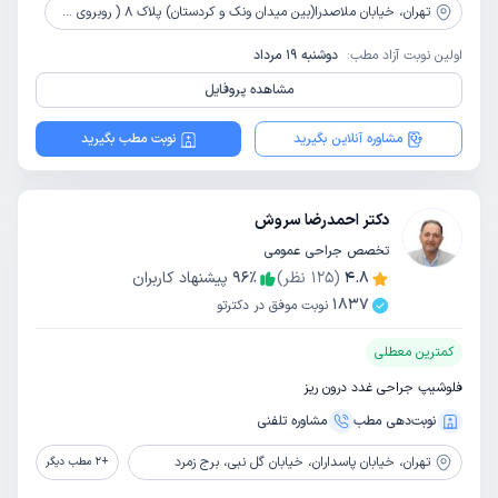
تهران،
خیابان ملاصدرا(بین میدان ونک و کردستان) پلاک 8 ( روبروی سازمان بورس) طبفه 4 واحد 7
اولین نوبت آزاد مطب:
دوشنبه 19 مرداد
مشاهده پروفایل
مشاوره آنلاین بگیرید
نوبت مطب بگیرید
دکتر احمدرضا سروش
تخصص جراحی عمومی
4.8
(
125
نظر)
٪
96
پیشنهاد کاربران
1837
نوبت موفق در دکترتو
کمترین معطلی
فلوشیپ جراحی غدد درون ریز
نوبت‌دهی مطب
مشاوره‌ تلفنی
تهران،
خیابان پاسداران، خیابان گل نبی، برج زمرد
+
2
مطب دیگر