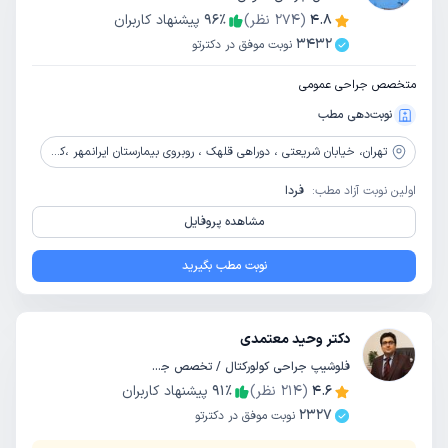
4.8
(
274
نظر)
٪
96
پیشنهاد کاربران
3432
نوبت موفق در دکترتو
متخصص جراحی عمومی
نوبت‌دهی مطب
تهران،
خیابان شریعتی ، دوراهی قلهک ، روبروی بیمارستان ایرانمهر ،کوچه مرشدی ، پلاک ۱۷ ، ساختمان پزشکان مهرآفرین ، طبقه ۴
اولین نوبت آزاد مطب:
فردا
مشاهده پروفایل
نوبت مطب بگیرید
دکتر وحید معتمدی
فلوشیپ جراحی کولورکتال / تخصص جراحی عمومی
4.6
(
214
نظر)
٪
91
پیشنهاد کاربران
2327
نوبت موفق در دکترتو