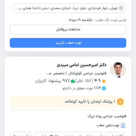
تهران،
بلوار فرحزادی، بلوار دریا، خیابان سعدی، نبش ناخدا همتی، پلاک 15، طبقه اول
اولین نوبت آزاد مطب:
یکشنبه 18 مرداد
مشاهده پروفایل
نوبت مطب بگیرید
دکتر امیرحسین امامی میبدی
فلوشیپ جراحی کولورکتال / تخصص جراحی عمومی
4.9
(
158
نظر)
٪
97
پیشنهاد کاربران
1116
نوبت موفق در دکترتو
1
پزشک ایشان را تایید کرده‌اند.
فلوشیپ جراحی روده بزرگ
نوبت‌دهی مطب