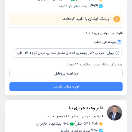
1414
نوبت موفق در دکترتو
1
پزشک ایشان را تایید کرده‌اند.
فلوشیپ جراحی پیوند کبد
نوبت‌دهی مطب
تهران،
خیابان دکتر بهشتی، ابتدای مفتح شمالی، نبش کوچه 14، کلینیک بهبود
اولین نوبت آزاد مطب:
یکشنبه 18 مرداد
مشاهده پروفایل
نوبت مطب بگیرید
دکتر وحید حریری نیا
فلوشیپ جراحی پستان / تخصص جراحی عمومی
4.5
(
57
نظر)
٪
90
پیشنهاد کاربران
940
نوبت موفق در دکترتو