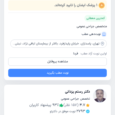
1
پزشک ایشان را تایید کرده‌اند.
کمترین معطلی
متخصص جراحی عمومی
نوبت‌دهی مطب
تهران،
پاسداران، خیابان پایدارفرد، بالاتر از بیمارستان لبافی نژاد، نبش بوستان دهم، پلاک 29 ، طبقه 4، واحد 11
اولین نوبت آزاد مطب:
فردا
مشاهده پروفایل
نوبت مطب بگیرید
دکتر رستم یزدانی
تخصص جراحی عمومی
4.7
(
157
نظر)
٪
93
پیشنهاد کاربران
2793
نوبت موفق در دکترتو