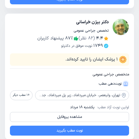
دکتر بیژن خراسانی
تخصص جراحی عمومی
4.4
(
82
نظر)
٪
87
پیشنهاد کاربران
1749
نوبت موفق در دکترتو
1
پزشک ایشان را تایید کرده‌اند.
متخصص جراحی عمومی
نوبت‌دهی مطب
تهران،
ولیعصر، خیابان میرداماد، زیر پل میرداماد، جنب داروخانه جردن، ساختمان 410، طبقه همکف، واحد 5
+
1
مطب دیگر
اولین نوبت آزاد مطب:
یکشنبه 18 مرداد
مشاهده پروفایل
نوبت مطب بگیرید