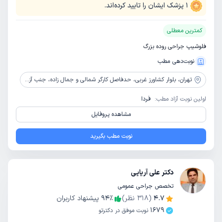
1
پزشک ایشان را تایید کرده‌اند.
کمترین معطلی
فلوشیپ جراحی روده بزرگ
نوبت‌دهی مطب
تهران،
بلوار کشاورز غربی، حدفاصل کارگر شمالی و جمال زاده، جنب آزمایشگاه نور، پلاک 95، ساختمان پزشکان 95،طبقه 5، واحد 8
اولین نوبت آزاد مطب:
فردا
مشاهده پروفایل
نوبت مطب بگیرید
دکتر علی آریایی
تخصص جراحی عمومی
4.7
(
318
نظر)
٪
94
پیشنهاد کاربران
1679
نوبت موفق در دکترتو