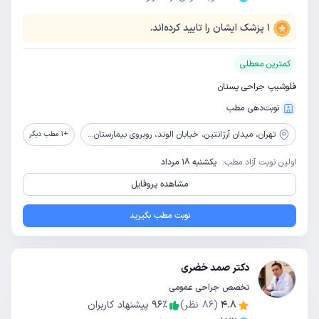
1
پزشک ایشان را تایید کرده‌اند.
کمترین معطلی
فلوشیپ جراحی پستان
نوبت‌دهی مطب
تهران،
میدان آرژانتین، خیابان الوند، روبروی بیمارستان کسری، بن بست آریا، ساختمان پزشکان آریا، طبقه اول، واحد یک
+
1
مطب دیگر
اولین نوبت آزاد مطب:
یکشنبه 18 مرداد
مشاهده پروفایل
نوبت مطب بگیرید
دکتر صمد خضری
تخصص جراحی عمومی
4.8
(
86
نظر)
٪
96
پیشنهاد کاربران