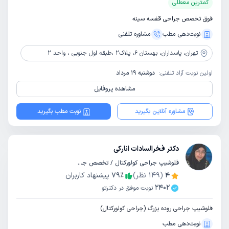
کمترین معطلی
فوق تخصص جراحی قفسه سینه
نوبت‌دهی مطب
مشاوره‌ تلفنی
تهران،
پاسداران، بهستان 6، پلاک2 ،طبقه اول جنوبی ، واحد 2
اولین نوبت آزاد تلفنی:
دوشنبه 19 مرداد
مشاهده پروفایل
مشاوره آنلاین بگیرید
نوبت مطب بگیرید
دکتر فخرالسادات انارکی
فلوشیپ جراحی کولورکتال / تخصص جراحی عمومی
4
(
149
نظر)
٪
79
پیشنهاد کاربران
2402
نوبت موفق در دکترتو
فلوشیپ جراحی روده بزرگ (جراحی کولورکتال)
نوبت‌دهی مطب