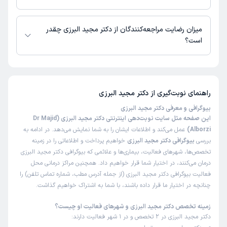
کاربر دکترتو
نوبت مطب از دکترتو
)
1405/03/04
(
دکتر مجید البرزی از روز شنبه 17 مرداد 1405 بیمار جدید می‌پذیرند.
میزان رضایت مراجعه‌کنندگان از دکتر مجید البرزی چقدر
این پزشک را پیشنهاد میکنم
است؟
زمان انتظار:
0-15 دقیقه
تا کنون 107 نفر به دکتر مجید البرزی رای داده‌اند. میانگین امتیازی دکتر مجید
راضی بودم حرفه ای بودن
البرزی 5 از 5 است.
علت مراجعه:
جراحی و درمان واریس و نارسایی‌های وریدی
راهنمای نوبت‌گیری از
دکتر مجید البرزی
بیوگرافی و معرفی دکتر مجید البرزی
کاربر دکترتو
کاربر آزاد
این صفحه مثل سایت نوبت‌دهی اینترنتی دکتر مجید البرزی (Dr Majid
)
1405/02/26
(
Alborzi)
عمل می‌کند و اطلاعات ایشان را به شما نمایش می‌دهد. در ادامه به
این پزشک را پیشنهاد میکنم
بررسی
بیوگرافی دکتر مجید البرزی
خواهیم پرداخت و اطلاعاتی را در زمینه
تخصص‌ها، شهرهای فعالیت، بیماری‌ها و علائمی که بیوگرافی دکتر مجید البرزی
زمان انتظار:
15-45 دقیقه
درمان می‌کنند، در اختیار شما قرار خواهیم داد. همچنین مراکز درمانی محل
خوش برخورد و استاد
فعالیت بیوگرافی دکتر مجید البرزی (از جمله آدرس مطب، شماره تماس تلفن) را
چنانچه در اختیار ما قرار داده باشند، با شما به اشتراک خواهیم گذاشت.
علت مراجعه:
جراحی و درمان واریس و نارسایی‌های وریدی
زمینه تخصص دکتر مجید البرزی و شهرهای فعالیت او چیست؟
دکتر مجید البرزی در 2 تخصص و در 1 شهر فعالیت دارند:
کاربر دکترتو
نوبت مطب از دکترتو