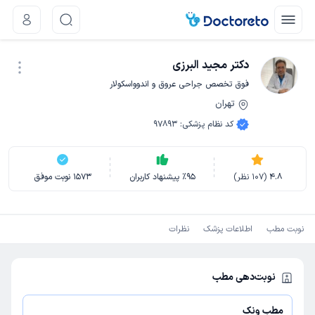
دکتر مجید البرزی
فوق تخصص جراحی عروق و اندوواسکولار
تهران
نوبت اینترنتی
کد نظام پزشکی
:
97893
4.8
(
107
نظر)
95
٪
پیشنهاد کاربران
1573
نوبت موفق
نوبت مطب
اطلاعات پزشک
نظرات
نوبت‌دهی مطب
مطب ونک