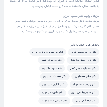
همین صفحه مراجعه کنید. در صورتی که نوبت‌های دکتر مجید البرزی در دکترتو
باز باشد، امکان مشاهده ساعت کاری مطب ایشان وجود دارد.
شهین
نوبت مطب از دکترتو
)
1404/12/23
(
هزینه ویزیت دکتر مجید البرزی
هزینه ویزیت دکتر مجید البرزی بر اساس میزان تخصص پزشک و شهر محل
این پزشک را پیشنهاد میکنم
فعالیت‌اش تغییر می‌کند. برای اطلاع از مبلغ دقیق هزینه ویزیت دکتر مجید
البرزی می‌توانید به پروفایل دکتر مجید البرزی در دکترتو مراجعه کنید.
منشی خوب بود اما مطب بیش از حد ساده و کوچک بود
علت مراجعه:
جراحی غدد لنفاوی بد خیم
تخصص‌ها و خدمات دکتر
دکتر جراحی عمومی تهران
دکتر جراحی عروق و تروما تهران
کاربر دکترتو
نوبت مطب از دکترتو
دکتر درمان سنگ کلیه تهران
دکتر پیکرتراشی تهران
)
1404/12/21
(
دکتر ناهنجاری عروقی تهران
دکتر عفونت پا تهران
این پزشک را پیشنهاد میکنم
زمان انتظار:
0-15 دقیقه
دکتر اسلیو معده تهران
دکتر آبسه مقعدی تهران
دکتر البرزی از بهترین با اخلاق فوق‌العاده و حاذق در تشخیص
دکتر جراحی دست تهران
دکتر بلفاروپلاستی تهران
ودرمان بسیار راضی هستم از دکتر البرزی و خانم منشی محترم
دکتر ابدومینوپلاستی تهران
دکتر ماموپلاستی تهران
ایشان
دکتر عروق گردن تهران
دکتر جراحی عروق پا تهران
علت مراجعه:
درمان عوارض ناشی از دیابت (مانند زخم پای دیابتی)