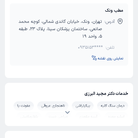
مطب ونک
آدرس:
تهران، ونک، خیابان گاندی شمالی، کوچه محمد
صانعی، ساختمان پزشکان سینا، پلاک 23، طبقه
5، واحد 19
تلفن:
0935153****
نمایش روی نقشه
خدمات دکتر مجید البرزی
درمان سنگ کلیه
پیکرتراشی
ناهنجاری عروقی
عفونت پا
اسلیو معده
آبسه مقعدی
جراحی دست
بلفاروپلاستی
ابدومینوپلاستی
ماموپلاستی
عروق گردن