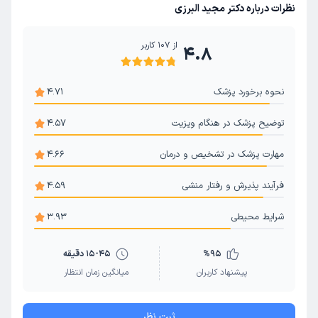
جراحی عروق پا
عروق محیطی
نظرات درباره دکتر مجید البرزی
از
107
کاربر
4.8
نحوه برخورد پزشک
4.71
توضیح پزشک در هنگام ویزیت
4.57
مهارت پزشک در تشخیص و درمان
4.66
فرآیند پذیرش و رفتار منشی
4.59
شرایط محیطی
3.93
95
%
15-45 دقیقه
پیشنهاد کاربران
میانگین زمان انتظار
ثبت نظر