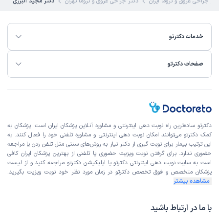
کتر جراحی عروق و تروما ایران
دکتر جراحی عروق و تروما تهران
دکتر مجید البرزی
خداوند روی زمین هستن
علت مراجعه:
پرمیکت برام گذاشتن
خدمات دکترتو
کاربر دکترتو
کاربر آزاد
)
1404/11/17
(
صفحات دکترتو
این پزشک را پیشنهاد میکنم
زمان انتظار:
15-45 دقیقه
به علت نارسایی کلیه پدرم مجبور به دیالیز هستن. که پیش دکتر
هم فیستول و هم ترمیکت گذاشتن. دکتر خوب و حاذق فقط،یه
دکترتو ساده‌ترین راه نوبت‌ دهی اینترنتی و مشاوره آنلاین پزشکان ایران است. پزشکان به
مورد اینکه معطلی مطب زیاد هست و اصلا به نوبتی،ک از،قبل
کمک دکترتو می‌توانند امکان نوبت دهی اینترنتی و مشاوره تلفنی خود را فعال کنند. به
این ترتیب بیمار برای نوبت گیری از دکتر نیاز به روش‌های سنتی مثل تلفن زدن یا مراجعه
گرفتی نیست. هر شخصی زودتر بیاد به همون ترتیب میره
حضوری ندارد. برای گرفتن نوبت ویزیت حضوری یا تلفنی از بهترین پزشکان ایران کافی
است به
سایت نوبت دهی اینترنتی
دکترتو یا اپلیکیشن دکترتو مراجعه کنید و از
لیست
پزشکان متخصص و فوق تخصص
دکترتو در زمان مورد نظر خود نوبت ویزیت بگیرید.
کاربر دکترتو
کاربر آزاد
مشاهده بیشتر
)
1404/11/06
(
با ما در ارتباط باشید
این پزشک را پیشنهاد میکنم