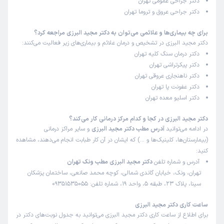
دکتر جراحی عمومی تهران
)
1405/02/24
(
دکتر جراحی عروق و تروما تهران
این پزشک را پیشنهاد میکنم
برای چه بیماری‌ها و علائمی می‌توان به دکتر مجید البرزی مراجعه کرد؟
زمان انتظار:
بیش از 90 دقیقه
دکتر مجید البرزی در تشخیص و درمان علائم و بیماری‌های زیر فعالیت می‌کنند:
بسیار شلوغ و جای تنگ
دکتر درمان سنگ کلیه تهران
دکتر پیکرتراشی تهران
علت مراجعه:
جراحی و درمان واریس و نارسایی‌های وریدی
دکتر ناهنجاری عروقی تهران
دکتر عفونت پا تهران
دکتر اسلیو معده تهران
شهین
کاربر آزاد
)
1405/01/05
(
دکتر مجید البرزی در کجا و کدام مرکز درمانی کار می‌کند؟
در ادامه می‌توانید
آدرس مطب دکتر مجید البرزی
و سایر مراکز درمانی
این پزشک را پیشنهاد میکنم
(بیمارستان‌ها، کلینیک‌ها و …) که ایشان در آن کار طبابت انجام می‌دهند، مشاهده
زمان انتظار:
0-15 دقیقه
کنید:
آدرس و شماره تلفن
دکتر مجید البرزی مطب ونک تهران
دکتر البرزی پزشکی حاذق و توانمند در تشخیص بیماری‌ ونیز
تهران، ونک، خیابان گاندی شمالی، کوچه محمد صانعی، ساختمان پزشکان
معالجه می‌باشند وتوضیحات لازمه را در حد تمام و کمال به
سینا، پلاک 23، طبقه 5، واحد 19، شماره تلفن: 09351535055
بیمارشان میدند به درمان ایشان در مورد خودم نمره ۲۰ آفرین را
می‌دهم‌. سلامت باشند ایشان را به دیگران هم توصیه میکنم
ساعت کاری دکتر مجید البرزی
برای اطلاع از ساعت کاری دکتر مجید البرزی می‌توانید به جدول نوبت‌های دکتر در
علت مراجعه:
جراحی غدد لنفاوی بدخیم