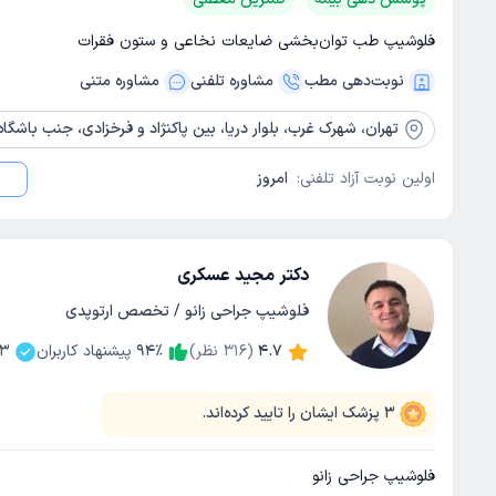
فلوشیپ طب توان‌بخشی ضایعات نخاعی و ستون فقرات
نوبت‌دهی مطب
مشاوره‌ تلفنی
مشاوره‌ متنی
تهران،
شهرک غرب، بلوار دریا، بین پاکنژاد و فرخزادی، جنب باشگاه ورزشی 
اولین نوبت آزاد تلفنی:
امروز
دکتر مجید عسکری
فلوشیپ جراحی زانو / تخصص ارتوپدی
4.7
(
316
نظر)
٪
94
پیشنهاد کاربران
3
3
پزشک ایشان را تایید کرده‌اند.
فلوشیپ جراحی زانو