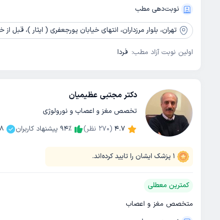
نوبت‌دهی مطب
تهران،
بلوار مرزداران، انتهای خیابان پورجعفری ( ایثار )، قبل از خروجی یادگار،
اولین نوبت آزاد مطب:
فردا
دکتر مجتبی عظیمیان
تخصص مغز و اعصاب و نورولوژی
4.7
(
270
نظر)
٪
94
پیشنهاد کاربران
8
1
پزشک ایشان را تایید کرده‌اند.
کمترین معطلی
متخصص مغز و اعصاب