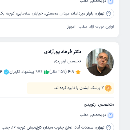
نوبت‌دهی مطب
تهران،
بلوار میرداماد، میدان محسنی، خیابان سنجابی، کوچه یک، پلاک3(ساختمان ابن سینا)طبقه 
اولین نوبت آزاد مطب:
امروز
دکتر فرهاد پورآزادی
تخصص ارتوپدی
4.9
(
259
نظر)
٪
97
پیشنهاد کاربران
04
2
پزشک ایشان را تایید کرده‌اند.
متخصص ارتوپدی
نوبت‌دهی مطب
تهران،
سعادت آباد، ضلع جنوب میدان کاج،نبش کوچه 16، جنب بانک کارآفرین، ساختمان کاج، طبقه چهارم، واحد16