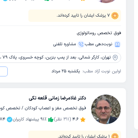
7
پزشک ایشان را تایید کرده‌اند.
فوق تخصص روماتولوژی
نوبت‌دهی مطب
مشاوره‌ تلفنی
تهران،
کارگر شمالی، بعد از پمپ بنزین، کوچه خسروی، پلاک 79 ،طبقه 5(ساختمان جامی)
اولین نوبت آزاد مطب:
یکشنبه 25 مرداد
دکتر غلامرضا زمانی قلعه تکی
فوق تخصص مغز و اعصاب کودکان / تخصص کودک
4.6
(
311
نظر)
٪
91
پیشنهاد کاربران
184
1
پزشک ایشان را تایید کرده‌اند.