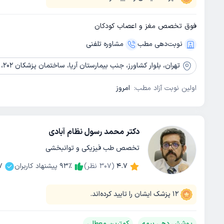
فوق تخصص مغز و اعصاب کودکان
نوبت‌دهی مطب
مشاوره‌ تلفنی
تهران،
بلوار کشاورز، جنب بیمارستان آریا، ساختمان پزشکان 202، طبقه اول
اولین نوبت آزاد مطب:
امروز
دکتر محمد رسول نظام آبادی
تخصص طب فیزیکی و توانبخشی
4.7
(
307
نظر)
٪
93
پیشنهاد کاربران
7
12
پزشک ایشان را تایید کرده‌اند.
پوشش دهی بیمه
کمترین معطلی