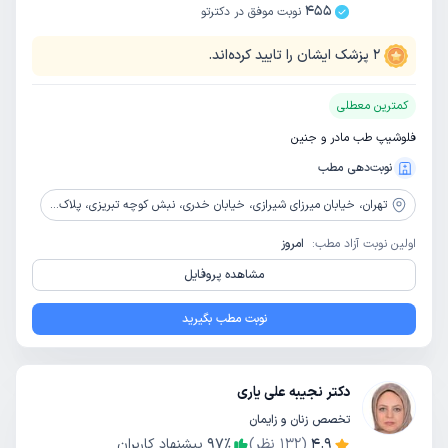
455
نوبت موفق در دکترتو
2
پزشک ایشان را تایید کرده‌اند.
کمترین معطلی
فلوشیپ طب مادر و جنین
نوبت‌دهی مطب
تهران،
خیابان میرزای شیرازی، خیابان خدری، نبش کوچه تبریزی، پلاک دوم ، طبقه اول ، واحد دوم
اولین نوبت آزاد مطب:
امروز
مشاهده پروفایل
نوبت مطب بگیرید
دکتر نجیبه علی یاری
تخصص زنان و زایمان
4.9
(
132
نظر)
٪
97
پیشنهاد کاربران