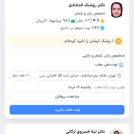
دکتر روشنک خدادادی
تخصص زنان و زایمان
4.9
(
83
نظر)
٪
98
پیشنهاد کاربران
1167
نوبت موفق در دکترتو
1
پزشک ایشان را تایید کرده‌اند.
متخصص زنان، زایمان و نازایی
نوبت‌دهی مطب
تهران،
فلکه دوم صادقیه، خیابان آیت الله کاشانی، بین خیابان وفا و خیابان عقیل، ساختمان البرز، طبقه دوم، واحد 12
+
1
مطب دیگر
اولین نوبت آزاد مطب:
یکشنبه 18 مرداد
مشاهده پروفایل
نوبت مطب بگیرید
دکتر لیلا خسروی لرگانی