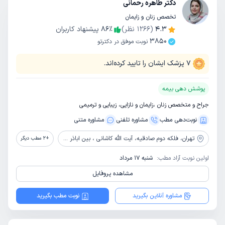
دکتر طاهره رحمانی
تخصص زنان و زایمان
4.3
(
1266
نظر)
٪
86
پیشنهاد کاربران
3850
نوبت موفق در دکترتو
7
پزشک ایشان را تایید کرده‌اند.
پوشش دهی بیمه
جراح و متخصص زنان ،زایمان و نازایی، زیبایی و ترمیمی
نوبت‌دهی مطب
مشاوره‌ تلفنی
مشاوره‌ متنی
تهران،
فلکه دوم صادقیه، آیت الله کاشانی ، بین اباذر و مهران، پلاک 69 ، ساختمان 107، واحد 20 ، طبقه 5
+
2
مطب دیگر
اولین نوبت آزاد مطب:
شنبه 17 مرداد
مشاهده پروفایل
مشاوره آنلاین بگیرید
نوبت مطب بگیرید