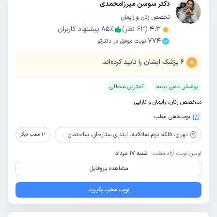
دکتر سوسن میرزامحمدی
تخصص زنان و زایمان
4.3
(
63
نظر)
٪
85
پیشنهاد کاربران
774
نوبت موفق در دکترتو
6
پزشک ایشان را تایید کرده‌اند.
پوشش دهی بیمه
کمترین معطلی
متخصص زنان، زایمان و نازایی
نوبت‌دهی مطب
تهران،
فلکه دوم صادقیه، ابتدای ستارخان، ساختمان 785، طبقه فوقانی داروخانه دکتر رحیمی
+
1
مطب دیگر
اولین نوبت آزاد مطب:
شنبه 17 مرداد
مشاهده پروفایل
نوبت مطب بگیرید