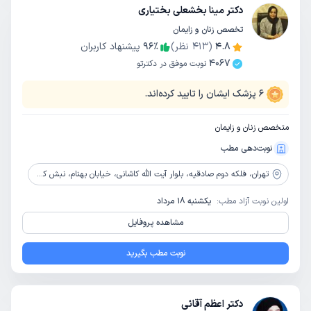
دکتر مینا بخشعلی بختیاری
تخصص زنان و زایمان
4.8
(
413
نظر)
٪
96
پیشنهاد کاربران
4067
نوبت موفق در دکترتو
6
پزشک ایشان را تایید کرده‌اند.
متخصص زنان و زایمان
نوبت‌دهی مطب
تهران،
فلکه دوم صادقیه، بلوار آیت الله کاشانی، خیابان بهنام، نبش کوچه بهنام1، پلاک 1، طبقه 4، واحد 13
اولین نوبت آزاد مطب:
یکشنبه 18 مرداد
مشاهده پروفایل
نوبت مطب بگیرید
دکتر اعظم آقائی