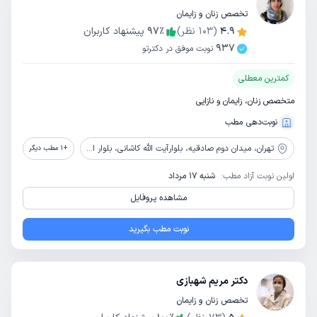
تخصص زنان و زایمان
4.9
(
103
نظر)
٪
97
پیشنهاد کاربران
937
نوبت موفق در دکترتو
کمترین معطلی
متخصص زنان، زایمان و نازایی
نوبت‌دهی مطب
تهران،
میدان دوم صادقیه، بلوارآیت الله کاشانی، بلوار اباذر، بیمارستان تخصصی و فوق تخصصی پیامبران
+
1
مطب دیگر
اولین نوبت آزاد مطب:
شنبه 17 مرداد
مشاهده پروفایل
نوبت مطب بگیرید
دکتر مریم شهبازی
تخصص زنان و زایمان