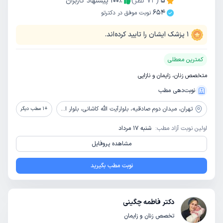
5
(
73
نظر)
٪
100
پیشنهاد کاربران
654
نوبت موفق در دکترتو
1
پزشک ایشان را تایید کرده‌اند.
کمترین معطلی
متخصص زنان، زایمان و نازایی
نوبت‌دهی مطب
تهران،
میدان دوم صادقیه، بلوارآیت الله کاشانی، بلوار اباذر، بیمارستان تخصصی و فوق تخصصی پیامبران
+
1
مطب دیگر
اولین نوبت آزاد مطب:
شنبه 17 مرداد
مشاهده پروفایل
نوبت مطب بگیرید
دکتر فاطمه چگینی
تخصص زنان و زایمان