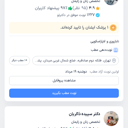
تخصص زنان و زایمان
4.9
(
95
نظر)
٪
97
پیشنهاد کاربران
1227
نوبت موفق در دکترتو
1
پزشک ایشان را تایید کرده‌اند.
ناباروری و لاپاراسکوپی
نوبت‌دهی مطب
تهران،
فلکه دوم صادقیه، ضلع شمال غربی میدان، پشت پارک استقلال، مرکز تجاری صادقیه، طبقه 2، واحد 7
+
1
مطب دیگر
اولین نوبت آزاد مطب:
دوشنبه 19 مرداد
مشاهده پروفایل
نوبت مطب بگیرید
دکتر سپیده ذاکریان
تخصص زنان و زایمان