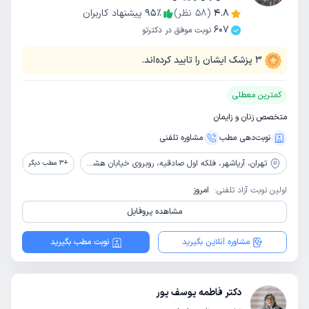
4.8
(
58
نظر)
٪
95
پیشنهاد کاربران
607
نوبت موفق در دکترتو
3
پزشک ایشان را تایید کرده‌اند.
کمترین معطلی
متخصص زنان و زایمان
نوبت‌دهی مطب
مشاوره‌ تلفنی
تهران،
آریاشهر، فلکه اول صادقیه، روبروی خیابان هشتم، پلاک 1086، طبقه 1
+
3
مطب دیگر
اولین نوبت آزاد تلفنی:
امروز
مشاهده پروفایل
مشاوره آنلاین بگیرید
نوبت مطب بگیرید
دکتر فاطمه یوسف پور