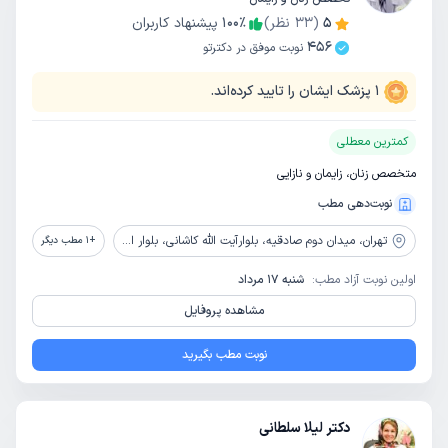
5
(
33
نظر)
٪
100
پیشنهاد کاربران
456
نوبت موفق در دکترتو
1
پزشک ایشان را تایید کرده‌اند.
کمترین معطلی
متخصص زنان، زایمان و نازایی
نوبت‌دهی مطب
تهران،
میدان دوم صادقیه، بلوارآیت الله کاشانی، بلوار اباذر، بیمارستان تخصصی و فوق تخصصی پیامبران
+
1
مطب دیگر
اولین نوبت آزاد مطب:
شنبه 17 مرداد
مشاهده پروفایل
نوبت مطب بگیرید
دکتر لیلا سلطانی