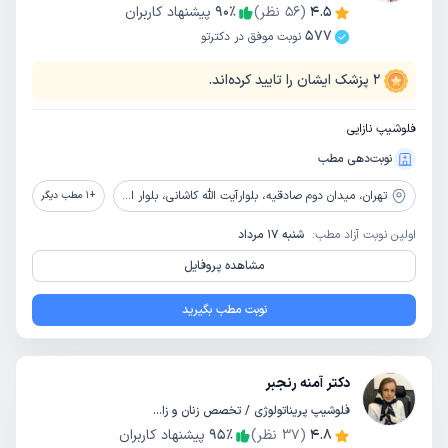
4.5
(
56
نظر)
٪
90
پیشنهاد کاربران
577
نوبت موفق در دکترتو
2
پزشک ایشان را تایید کرده‌اند.
فلوشیپ نازایی
نوبت‌دهی مطب
تهران،
میدان دوم صادقیه، بلوارآیت الله کاشانی، بلوار اباذر، بیمارستان تخصصی و فوق تخصصی پیامبران
+
1
مطب دیگر
اولین نوبت آزاد مطب:
شنبه 17 مرداد
مشاهده پروفایل
نوبت مطب بگیرید
دکتر آمنه رنجبر
فلوشیپ پریناتولوژی / تخصص زنان و زایمان
4.8
(
37
نظر)
٪
95
پیشنهاد کاربران