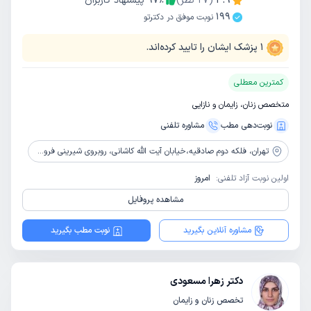
4.9
(
27
نظر)
٪
97
پیشنهاد کاربران
199
نوبت موفق در دکترتو
1
پزشک ایشان را تایید کرده‌اند.
کمترین معطلی
متخصص زنان، زایمان و نازایی
نوبت‌دهی مطب
مشاوره‌ تلفنی
تهران،
فلکه دوم صادقیه،خیابان آیت الله کاشانی، روبروی شیرینی فروشی تامای، پلاک 118، طبقه 4 واحد 7
اولین نوبت آزاد تلفنی:
امروز
مشاهده پروفایل
مشاوره آنلاین بگیرید
نوبت مطب بگیرید
دکتر زهرا مسعودی
تخصص زنان و زایمان