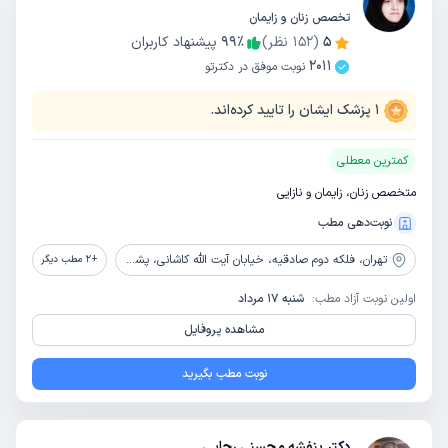
تخصص زنان و زایمان
5
(
152
نظر)
٪
99
پیشنهاد کاربران
2011
نوبت موفق در دکترتو
1
پزشک ایشان را تایید کرده‌اند.
کمترین معطلی
متخصص زنان، زایمان و نازایی
نوبت‌دهی مطب
تهران،
فلکه دوم صادقیه، خیابان آیت الله کاشانی، پشت بیمارستان ابن سینا، خیابان اعتمادیان، پلاک 28، طبقه دوم ، واحد 9
+
2
مطب دیگر
اولین نوبت آزاد مطب:
شنبه 17 مرداد
مشاهده پروفایل
نوبت مطب بگیرید
دکتر بنفشه محسنی رجایی