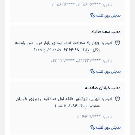
تلفن:
0215636****
،
0215636****
نمایش روی نقشه
مطب سعادت آباد
آدرس:
چهار راه سعادت آباد، ابتدای بلوار دریا، بین رامشه
وگلها، پلاک 62.64.68، طبقه 3، واحد11
تلفن:
0212237****
،
0212237****
نمایش روی نقشه
مطب خیابان صادقیه
آدرس:
تهران، آریاشهر، فلکه اول صادقیه، روبروی خیابان
هشتم، پلاک 1086، طبقه 1
تلفن:
0214428****
نمایش روی نقشه