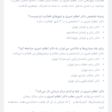
فعالیت بیوگرافی دکتر اعظم امیری (از جمله آدرس مطب، شماره تماس تلفن) را
این پزشک را پیشنهاد میکنم
چنانچه در اختیار ما قرار داده باشند، با شما به اشتراک خواهیم گذاشت.
زمان انتظار:
0-15 دقیقه
زمینه تخصص دکتر اعظم امیری و شهرهای فعالیت او چیست؟
همه چیز عالی
دکتر اعظم امیری در 1 تخصص و در 3 شهر فعالیت دارند:
دکتر زنان و زایمان تهران
دکتر زنان و زایمان اسلامشهر
صنم
نوبت مطب از دکترتو
دکتر زنان و زایمان چهاردانگه
)
1404/12/03
(
برای چه بیماری‌ها و علائمی می‌توان به دکتر اعظم امیری مراجعه کرد؟
این پزشک را پیشنهاد نمیکنم
دکتر اعظم امیری در تشخیص و درمان علائم و بیماری‌های زیر فعالیت می‌کنند:
زمان انتظار:
0-15 دقیقه
دکتر تنبلی تخمدان (پلی کیستیک) تهران
دکتر زخم دهانه رحم تهران
اصلا از وقت گرفتن من اطلاع نداشتن وقت گرفتن از این سایت
دکتر رحم تهران
پیشنهاد نمیکنم
دکتر چکاپ بارداری تهران
دکتر لاپاراسکوپی زنان تهران
کاربر دکترتو
نوبت مطب از دکترتو
دکتر اعظم امیری در کجا و کدام مرکز درمانی کار می‌کند؟
)
1404/11/28
(
در ادامه می‌توانید
آدرس مطب دکتر اعظم امیری
و سایر مراکز درمانی
(بیمارستان‌ها، کلینیک‌ها و …) که ایشان در آن کار طبابت انجام می‌دهند، مشاهده
این پزشک را پیشنهاد میکنم
کنید:
زمان انتظار:
15-45 دقیقه