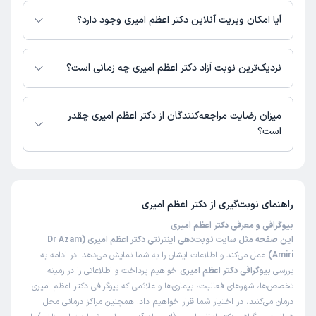
)
1405/02/01
(
درمانگاه شبانه روزی چهاردانگه تهران
آیا امکان ویزیت آنلاین دکتر اعظم امیری وجود دارد؟
این پزشک را پیشنهاد میکنم
در حال حاضر دکتر اعظم امیری مشاوره پزشکی تلفنی فعال دارند.
زمان انتظار:
15-45 دقیقه
نزدیک‌ترین نوبت آزاد دکتر اعظم امیری چه زمانی است؟
بسیار مهربان ، منو با یه پماد که فقط دوبار هم استفاده کردم
دکتر اعظم امیری از روز شنبه 17 مرداد 1405 بیمار جدید می‌پذیرند.
خوب کرد
میزان رضایت مراجعه‌کنندگان از دکتر اعظم امیری چقدر
است؟
کاربر دکترتو
نوبت مطب از دکترتو
تا کنون 58 نفر به دکتر اعظم امیری رای داده‌اند. میانگین امتیازی دکتر اعظم
)
1405/01/15
(
امیری 5 از 5 است.
این پزشک را پیشنهاد میکنم
راهنمای نوبت‌گیری از
دکتر اعظم امیری
زمان انتظار:
0-15 دقیقه
بیوگرافی و معرفی دکتر اعظم امیری
عالی
این صفحه مثل سایت نوبت‌دهی اینترنتی دکتر اعظم امیری (Dr Azam
Amiri)
عمل می‌کند و اطلاعات ایشان را به شما نمایش می‌دهد. در ادامه به
بررسی
بیوگرافی دکتر اعظم امیری
خواهیم پرداخت و اطلاعاتی را در زمینه
ساناز
نوبت مطب از دکترتو
تخصص‌ها، شهرهای فعالیت، بیماری‌ها و علائمی که بیوگرافی دکتر اعظم امیری
)
1404/12/06
(
درمان می‌کنند، در اختیار شما قرار خواهیم داد. همچنین مراکز درمانی محل