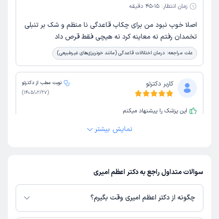
زمان انتظار:
15-45 دقیقه
اصلا خوب نبود من برای چکاب قاعدگی نا منظم و شک بر تنبلی
تخمدان رفتم نه معاینه کرد نه هیچی فقط قرص داد
علت مراجعه:
درمان اختلالات قاعدگی (مانند خونریزی‌های غیرطبیعی)
کاربر دکترتو
نوبت مطب از دکترتو
)
1405/02/27
(
این پزشک را پیشنهاد میکنم
زمان انتظار:
0-15 دقیقه
نمایش بیشتر
واقعا باحوصله و خوش برخورد بودن.
علت مراجعه:
بررسی ازمایش
سوالات متداول راجع به دکتر اعظم امیری
کاربر دکترتو
نوبت مطب از دکترتو
چگونه از دکتر اعظم امیری وقت بگیرم؟
)
1405/02/05
(
در صورتی که
دکتر اعظم امیری
این پزشک را پیشنهاد میکنم
دارای پروفایل فعال و نوبت‌دهی باز در پلتفرم