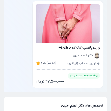
واژینوپلاستی (تنگ کردن واژن)⬅️
دکتر اعظم امیری
4.8
تهران, صادقیه (آریاشهر)
(58 نظر)
پرداخت بیعانه:
100,000
تومان
27,500,000
تومان
تخصص های دکتر اعظم امیری