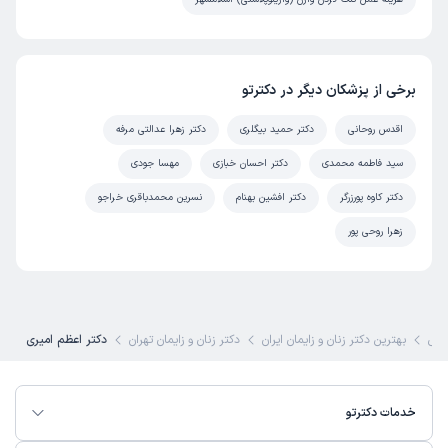
این پزشک را پیشنهاد میکنم
زمان انتظار:
0-15 دقیقه
برخی از پزشکان دیگر در دکترتو
عالی بود
اقدس روحانی
دکتر حمید بیگلری
دکتر زهرا عدالتی مرفه
علت مراجعه:
انجام پاپ‌اسمیر و غربالگری سرطان‌های زنان
سید فاطمه محمدی
دکتر احسان خبازی
مهسا جودی
کاربر دکترتو
نوبت مطب از دکترتو
دکتر کاوه پورزرگر
دکتر افشین بهنام
نسرین محمدباقری خراجو
)
1404/06/04
(
زهرا روحی پور
این پزشک را پیشنهاد میکنم
زمان انتظار:
15-45 دقیقه
دکتر عالی بود؛واقعا وقت میزاره
کی
بهترین دکتر زنان و زایمان ایران
دکتر زنان و زایمان تهران
دکتر اعظم امیری
علت مراجعه:
درمان سندرم تخمدان پلی‌کیستیک (PCOS)
پاکیزه
نوبت مطب از دکترتو
خدمات دکترتو
)
1404/05/10
(