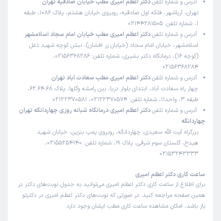
آدرس و شماره تلفن
دکتر اعظم امیری مطب خیابان صادقیه تهران
دکتر خوب بودن اتاقشون خیلی مندرس بود
تهران، آریاشهر، فلکه اول صادقیه، روبروی خیابان هشتم، پلاک 1086، طبقه
1، شماره تلفن: 02144281505
علت مراجعه:
ارزیابی و درمان ناهنجاری‌های رحمی و تخمدانی
آدرس و شماره تلفن
دکتر اعظم امیری مطب خیابان امام سجاد اسلامشهر
اسلامشهر، خیابان امام سجاد (خیابان زر افشان)، نبش کوچه شهید ذغل
(کوچه 16)، درمانگاه دکتر بشیری، شماره تلفن: 02156368286،
کاربر دکترتو
کاربر آزاد
02156368284
)
1404/10/30
(
آدرس و شماره تلفن
دکتر اعظم امیری مطب سعادت آباد تهران
این پزشک را پیشنهاد میکنم
چهار راه سعادت آباد، ابتدای بلوار دریا، بین رامشه وگلها، پلاک 62.64.68،
طبقه 3، واحد11، شماره تلفن: 02122370574، 02122370581
زمان انتظار:
0-15 دقیقه
آدرس و شماره تلفن
دکتر اعظم امیری درمانگاه شبانه روزی چهاردانگه تهران
یک کلام عالی بود
چهاردانگه
بزرگراه آیت الله سعیدی، چهاردانگه، روبروی پمپ بنزین، خیابان شهید
علت مراجعه:
درمان اندومتریوز و کیست‌های تخمدان
هیدخ، گلستان سوم شرقی، پلاک 19، شماره تلفن: 02155254140،
02153243333
کاربر دکترتو
کاربر آزاد
ساعت کاری دکتر اعظم امیری
)
1404/10/14
(
برای اطلاع از ساعت کاری دکتر اعظم امیری می‌توانید به جدول نوبت‌های دکتر در
این پزشک را پیشنهاد میکنم
همین صفحه مراجعه کنید. در صورتی که نوبت‌های دکتر اعظم امیری در دکترتو
باز باشد، امکان مشاهده ساعت کاری مطب ایشان وجود دارد.
زمان انتظار:
15-45 دقیقه