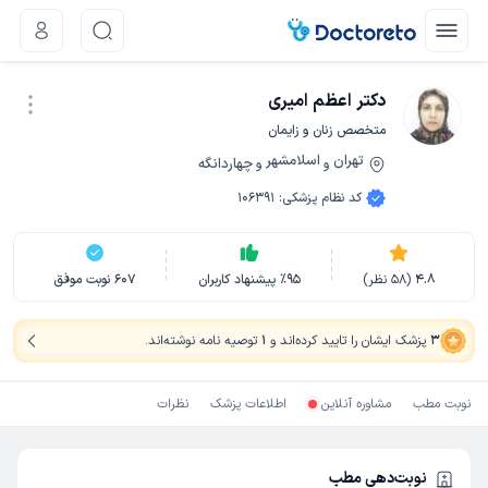
دکتر اعظم امیری
متخصص زنان و زایمان
تهران
اسلامشهر
چهاردانگه
و
و
نوبت اینترنتی
کد نظام پزشکی
:
106391
4.8
(
58
نظر)
95
٪
پیشنهاد کاربران
607
نوبت موفق
3
پزشک ایشان را تایید کرده‌اند
و
1
توصیه نامه نوشته‌اند
.
نوبت مطب
مشاوره آنلاین
اطلاعات پزشک
نظرات
نوبت‌دهی مطب