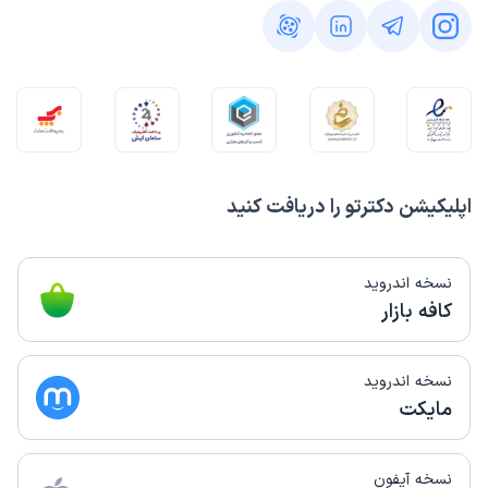
)
1404/03/07
(
این پزشک را پیشنهاد میکنم
زمان انتظار:
0-15 دقیقه
خانم دکتر با حوصله به شرح حال گوش میدهند و بدون داروی
اضافی بیمار رو راهنمایی میکنند
علت مراجعه:
درمان اختلالات قاعدگی (مانند خونریزی‌های غیرطبیعی)
اپلیکیشن دکترتو را دریافت کنید
کاربر دکترتو
نوبت مطب از دکترتو
)
1404/01/26
(
نسخه اندروید
کافه بازار
این پزشک را پیشنهاد میکنم
زمان انتظار:
15-45 دقیقه
نسخه اندروید
عالی بود
مایکت
علت مراجعه:
مراقبت‌های بارداری و زایمان طبیعی یا سزارین
نسخه آیفون
کاربر آزاد