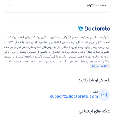
این پزشک را پیشنهاد میکنم
صفحات دکترتو
زمان انتظار:
0-15 دقیقه
خوب بود دکتر مهربونی هستن کامل توضیحات در مورد مشکلی
که مراجعه کردم
علت مراجعه:
درمان عفونت‌های دستگاه تناسلی زنان
دکترتو ساده‌ترین راه نوبت‌ دهی اینترنتی و مشاوره آنلاین پزشکان ایران است. پزشکان به
کمک دکترتو می‌توانند امکان نوبت دهی اینترنتی و مشاوره تلفنی خود را فعال کنند. به
این ترتیب بیمار برای نوبت گیری از دکتر نیاز به روش‌های سنتی مثل تلفن زدن یا مراجعه
خاطره
نوبت مطب از دکترتو
حضوری ندارد. برای گرفتن نوبت ویزیت حضوری یا تلفنی از بهترین پزشکان ایران کافی
)
1404/05/01
(
است به
سایت نوبت دهی اینترنتی
دکترتو یا اپلیکیشن دکترتو مراجعه کنید و از
لیست
پزشکان متخصص و فوق تخصص
دکترتو در زمان مورد نظر خود نوبت ویزیت بگیرید.
این پزشک را پیشنهاد میکنم
مشاهده بیشتر
زمان انتظار:
15-45 دقیقه
با ما در ارتباط باشید
بسیار دکتر با تجربه وعالی با حوصله گوش دادن تایم زیادی برای
بیماران میزارن
ایمیل:
support@doctoreto.com
علت مراجعه:
قبل از بارداری
شبکه های اجتماعی
کاربر دکترتو
نوبت مطب از دکترتو