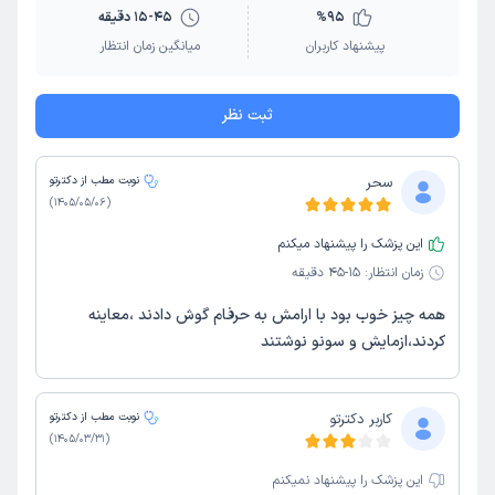
95
%
15-45 دقیقه
پیشنهاد کاربران
میانگین زمان انتظار
ثبت نظر
سحر
نوبت مطب از دکترتو
)
1405/05/06
(
این پزشک را پیشنهاد میکنم
زمان انتظار:
15-45 دقیقه
همه چیز خوب بود با ارامش به حرفام گوش دادند ،معاینه
کردند،ازمایش و سونو نوشتند
کاربر دکترتو
نوبت مطب از دکترتو
)
1405/03/31
(
این پزشک را پیشنهاد نمیکنم