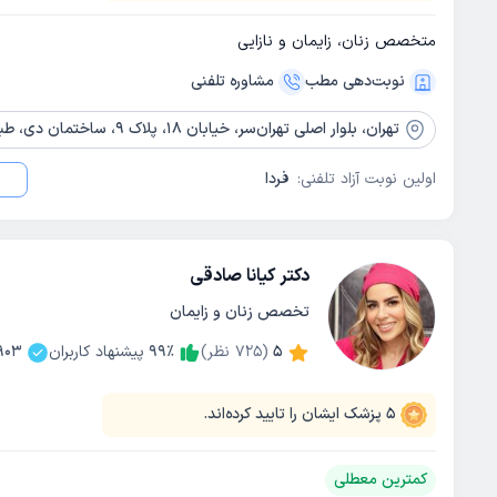
متخصص زنان، زایمان و نازایی
نوبت‌دهی مطب
مشاوره‌ تلفنی
تهران،
بلوار اصلی تهران‌سر، خیابان 18، پلاک 9، ساختمان دی، طبقه 4
اولین نوبت آزاد تلفنی:
فردا
دکتر کیانا صادقی
تخصص زنان و زایمان
5
(
725
نظر)
٪
99
پیشنهاد کاربران
903
5
پزشک ایشان را تایید کرده‌اند.
کمترین معطلی