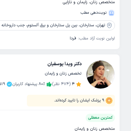
متخصص زنان، زایمان و نازایی
نوبت‌دهی مطب
تهران،
ستارخان، بین پل ستارخان و برق آلستوم، جنب داروخانه پرس
اولین نوبت آزاد مطب:
فردا
دکتر ویدا یوسفیان
تخصص زنان و زایمان
4
(
474
نظر)
٪
80
پیشنهاد کاربران
519
9
پزشک ایشان را تایید کرده‌اند.
کمترین معطلی
متخصص زنان و زایمان