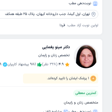
نوبت‌دهی مطب
تهران،
اول گیشا، جنب داروخانه کیهان، پلاک 25 طبقه همکف
اولین نوبت آزاد مطب:
فردا
دکتر مینو یغمایی
تخصص زنان و زایمان
4.9
(
328
نظر)
٪
98
پیشنهاد کاربران
9
1
پزشک ایشان را تایید کرده‌اند.
کمترین معطلی
متخصص زنان و زایمان
نوبت‌دهی مطب
مشاوره‌ تلفنی