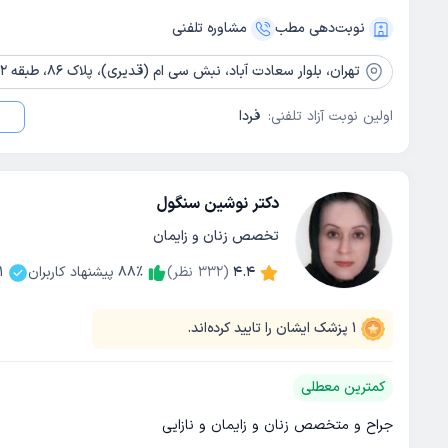
نوبت‌دهی مطب
مشاوره‌ تلفنی
تهران،
بلوار سعادت آباد، نبش سی ام (قدیری)، پلاک 86، طبقه 2
اولین نوبت آزاد تلفنی:
فردا
دکتر نوشین سنگول
تخصص زنان و زایمان
4.4
(
332
نظر)
٪
88
پیشنهاد کاربران
1
1
پزشک ایشان را تایید کرده‌اند.
کمترین معطلی
جراح و متخصص زنان و زایمان و نازایی