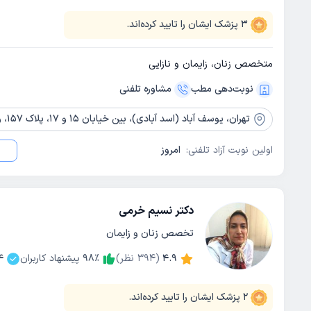
3
پزشک ایشان را تایید کرده‌اند.
متخصص زنان، زایمان و نازایی
نوبت‌دهی مطب
مشاوره‌ تلفنی
تهران،
یوسف آباد (اسد آبادی)، بین خیابان 15 و 17، پلاک 157، واحد 10
اولین نوبت آزاد تلفنی:
امروز
دکتر نسیم خرمی
تخصص زنان و زایمان
4.9
(
394
نظر)
٪
98
پیشنهاد کاربران
4
2
پزشک ایشان را تایید کرده‌اند.