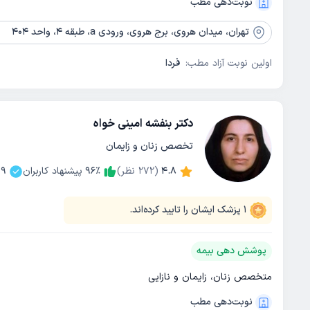
نوبت‌دهی مطب
تهران،
میدان هروی، برج هروی، ورودی a، طبقه 4، واحد 404
اولین نوبت آزاد مطب:
فردا
دکتر بنفشه امینی خواه
تخصص زنان و زایمان
4.8
(
272
نظر)
٪
96
پیشنهاد کاربران
99
1
پزشک ایشان را تایید کرده‌اند.
پوشش دهی بیمه
متخصص زنان، زایمان و نازایی
نوبت‌دهی مطب