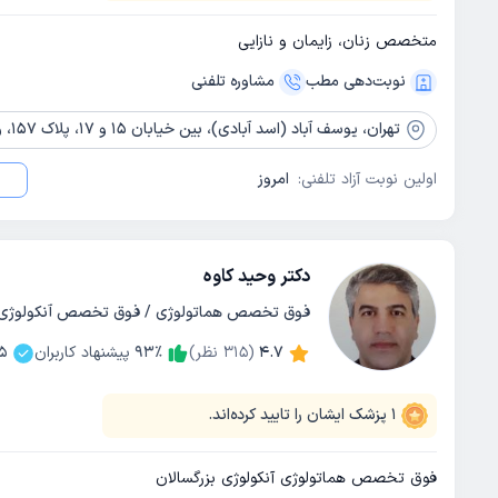
متخصص زنان، زایمان و نازایی
نوبت‌دهی مطب
مشاوره‌ تلفنی
تهران،
یوسف آباد (اسد آبادی)، بین خیابان 15 و 17، پلاک 157، واحد 10
اولین نوبت آزاد تلفنی:
امروز
دکتر وحید کاوه
فوق تخصص هماتولوژی / فوق تخصص آنکولوژی
4.7
(
315
نظر)
٪
93
پیشنهاد کاربران
5
1
پزشک ایشان را تایید کرده‌اند.
فوق تخصص هماتولوژی آنکولوژی بزرگسالان