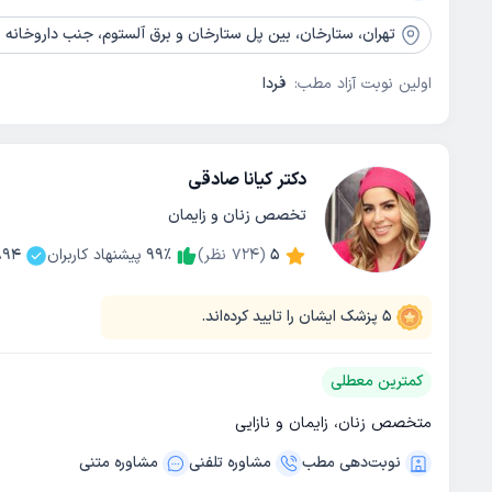
تهران،
ستارخان، بین پل ستارخان و برق آلستوم، جنب داروخانه پرس
اولین نوبت آزاد مطب:
فردا
دکتر کیانا صادقی
تخصص زنان و زایمان
5
(
724
نظر)
٪
99
پیشنهاد کاربران
894
5
پزشک ایشان را تایید کرده‌اند.
کمترین معطلی
متخصص زنان، زایمان و نازایی
نوبت‌دهی مطب
مشاوره‌ تلفنی
مشاوره‌ متنی