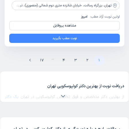
تهران،
بزرگراه رسالت، خیابان شانزده متری دوم شمالی (منصوری)، نبش تقاطع براد ران محمودی(لاهیجانی)، پلاک29، واحد 5
اولین نوبت آزاد مطب:
امروز
مشاهده پروفایل
نوبت مطب بگیرید
...
17
4
3
2
1
دریافت نوبت از بهترین دکتر کولپوسکوپی تهران
از بهترین دکتر متخصص و فوق تخصص کولپوسکوپی در تهران
یک دکتر
کولپوسکوپی خوب
در منطقه مورد نظرتان در تهران انتخاب کنید. برای پیدا
کردن بهترین دکترهای متخصص کولپوسکوپی در تهران با مراجعه به
پروفایل پزشک، رای و نظر مراجعه‌کنندگان درباره پزشک کولپوسکوپی مربوطه
را بررسی کنید. دکترتو در تمام صفحات مربوط به دکترهای کولپوسکوپی