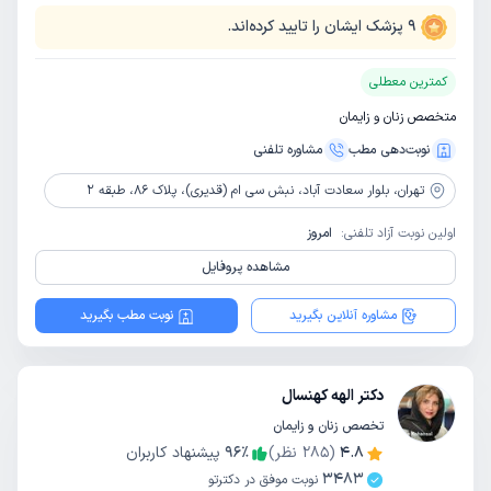
9
پزشک ایشان را تایید کرده‌اند.
کمترین معطلی
متخصص زنان و زایمان
نوبت‌دهی مطب
مشاوره‌ تلفنی
تهران،
بلوار سعادت آباد، نبش سی ام (قدیری)، پلاک 86، طبقه 2
اولین نوبت آزاد تلفنی:
امروز
مشاهده پروفایل
مشاوره آنلاین بگیرید
نوبت مطب بگیرید
دکتر الهه کهنسال
تخصص زنان و زایمان
4.8
(
285
نظر)
٪
96
پیشنهاد کاربران
3483
نوبت موفق در دکترتو