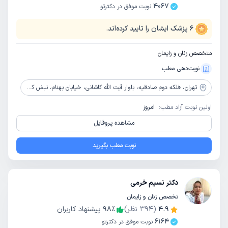
4067
نوبت موفق در دکترتو
6
پزشک ایشان را تایید کرده‌اند.
متخصص زنان و زایمان
نوبت‌دهی مطب
تهران،
فلکه دوم صادقیه، بلوار آیت الله کاشانی، خیابان بهنام، نبش کوچه بهنام1، پلاک 1، طبقه 4، واحد 13
اولین نوبت آزاد مطب:
امروز
مشاهده پروفایل
نوبت مطب بگیرید
دکتر نسیم خرمی
تخصص زنان و زایمان
4.9
(
394
نظر)
٪
98
پیشنهاد کاربران
6164
نوبت موفق در دکترتو