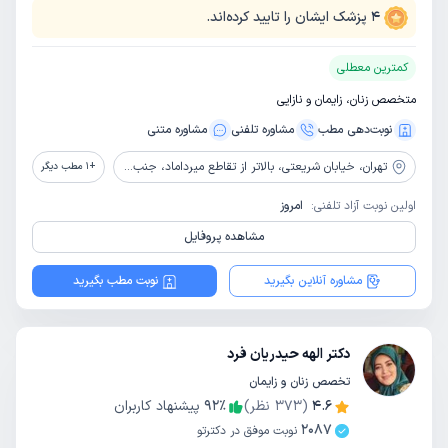
4
پزشک ایشان را تایید کرده‌اند.
کمترین معطلی
متخصص زنان، زایمان و نازایی
نوبت‌دهی مطب
مشاوره‌ تلفنی
مشاوره‌ متنی
تهران،
خیابان شریعتی، بالاتر از تقاطع میرداماد، جنب بانک شهر، بالای داروخانه دکتر محجوب، پلاک 1181
+
1
مطب دیگر
اولین نوبت آزاد تلفنی:
امروز
مشاهده پروفایل
مشاوره آنلاین بگیرید
نوبت مطب بگیرید
دکتر الهه حیدریان فرد
تخصص زنان و زایمان
4.6
(
373
نظر)
٪
92
پیشنهاد کاربران
2087
نوبت موفق در دکترتو