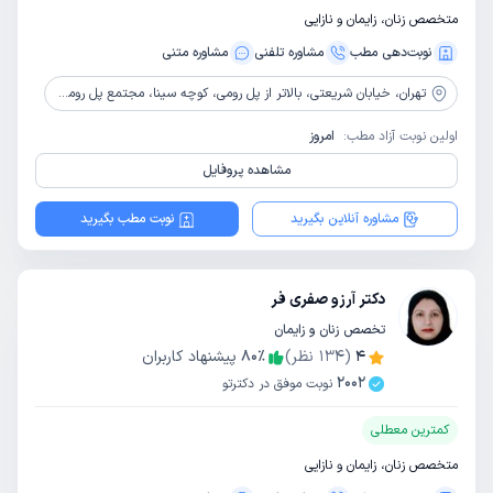
متخصص زنان، زایمان و نازایی
نوبت‌دهی مطب
مشاوره‌ تلفنی
مشاوره‌ متنی
تهران،
خیابان شریعتی، بالاتر از پل رومی، کوچه سینا، مجتمع پل رومی 1729، طبقه دوم، واحد 14
اولین نوبت آزاد مطب:
امروز
مشاهده پروفایل
مشاوره آنلاین بگیرید
نوبت مطب بگیرید
دکتر آرزو صفری فر
تخصص زنان و زایمان
4
(
134
نظر)
٪
80
پیشنهاد کاربران
2002
نوبت موفق در دکترتو
کمترین معطلی
متخصص زنان، زایمان و نازایی