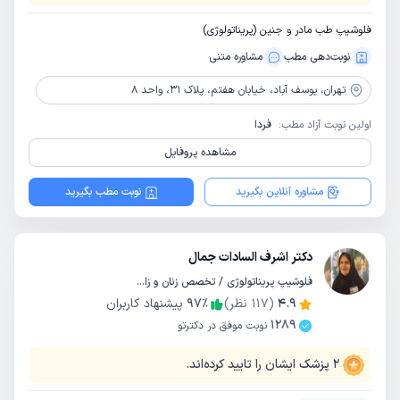
فلوشیپ طب مادر و جنین (پریناتولوژی)
نوبت‌دهی مطب
مشاوره‌ متنی
تهران،
یوسف آباد، خیابان هفتم، پلاک 31، واحد 8
اولین نوبت آزاد مطب:
فردا
مشاهده پروفایل
مشاوره آنلاین بگیرید
نوبت مطب بگیرید
دکتر اشرف السادات جمال
فلوشیپ پریناتولوژی / تخصص زنان و زایمان
4.9
(
117
نظر)
٪
97
پیشنهاد کاربران
1289
نوبت موفق در دکترتو
2
پزشک ایشان را تایید کرده‌اند.