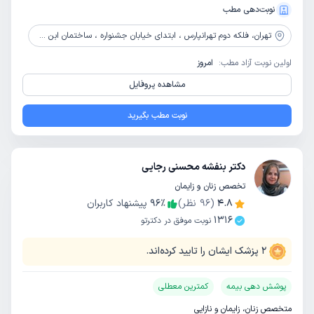
نوبت‌دهی مطب
تهران،
فلکه دوم تهرانپارس ، ابتدای خیابان جشنواره ، ساختمان ابن سینا ، پلاک 253 ، طبقه 3 ، واحد 12
اولین نوبت آزاد مطب:
امروز
مشاهده پروفایل
نوبت مطب بگیرید
دکتر بنفشه محسنی رجایی
تخصص زنان و زایمان
4.8
(
96
نظر)
٪
96
پیشنهاد کاربران
1316
نوبت موفق در دکترتو
2
پزشک ایشان را تایید کرده‌اند.
پوشش دهی بیمه
کمترین معطلی
متخصص زنان، زایمان و نازایی