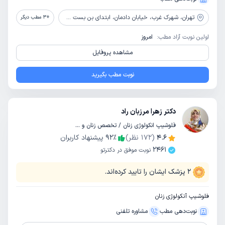
تهران،
شهرک غرب، خیابان دادمان، ابتدای بن بست صدف (روبروی حسن سیف)، پلاک 15، طبقه 5
+
3
مطب دیگر
اولین نوبت آزاد مطب:
امروز
مشاهده پروفایل
نوبت مطب بگیرید
دکتر زهرا مرزبان راد
فلوشیپ انکولوژی زنان / تخصص زنان و زایمان
4.6
(
172
نظر)
٪
92
پیشنهاد کاربران
2461
نوبت موفق در دکترتو
2
پزشک ایشان را تایید کرده‌اند.
فلوشیپ آنکولوژی زنان
نوبت‌دهی مطب
مشاوره‌ تلفنی