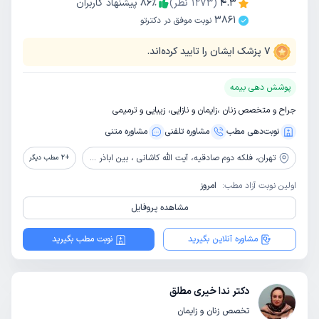
4.3
(
1273
نظر)
٪
86
پیشنهاد کاربران
3861
نوبت موفق در دکترتو
7
پزشک ایشان را تایید کرده‌اند.
پوشش دهی بیمه
جراح و متخصص زنان ،زایمان و نازایی، زیبایی و ترمیمی
نوبت‌دهی مطب
مشاوره‌ تلفنی
مشاوره‌ متنی
تهران،
فلکه دوم صادقیه، آیت الله کاشانی ، بین اباذر و مهران، پلاک 69 ، ساختمان 107، واحد 20 ، طبقه 5
+
2
مطب دیگر
اولین نوبت آزاد مطب:
امروز
مشاهده پروفایل
مشاوره آنلاین بگیرید
نوبت مطب بگیرید
دکتر ندا خیری مطلق
تخصص زنان و زایمان