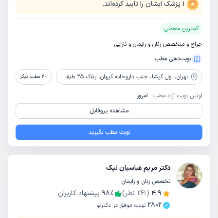
1
پزشک ایشان را تایید کرده‌اند.
کمترین معطلی
جراح و متخصص زنان و زایمان و نازایی
نوبت‌دهی مطب
تهران،
اول گیشا، جنب داروخانه کیهان، پلاک 25 طبقه همکف
+
2
مطب دیگر
اولین نوبت آزاد مطب:
امروز
مشاهده پروفایل
نوبت مطب بگیرید
دکتر مریم عباسیان نیک
تخصص زنان و زایمان
4.9
(
261
نظر)
٪
98
پیشنهاد کاربران
2802
نوبت موفق در دکترتو