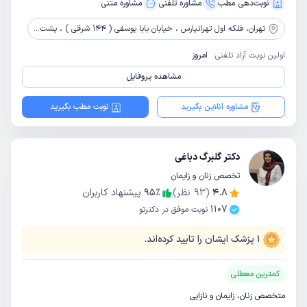
نوبت‌دهی مطب
مشاوره‌ تلفنی
مشاوره‌ متنی
تهران،
فلکه اول تهرانپارس ، خیابان بابا یوسفی ( 144 شرقی ) ، پشت پاساژ سپید ، مجتمع ایرانیان ، پلاک 29 ، طبقه اول ، واحد 2
اولین نوبت آزاد تلفنی:
امروز
مشاهده پروفایل
مشاوره آنلاین بگیرید
نوبت مطب بگیرید
دکتر گلبرگ دباغی
تخصص زنان و زایمان
4.8
(
93
نظر)
٪
95
پیشنهاد کاربران
1107
نوبت موفق در دکترتو
1
پزشک ایشان را تایید کرده‌اند.
کمترین معطلی
متخصص زنان، زایمان و نازایی