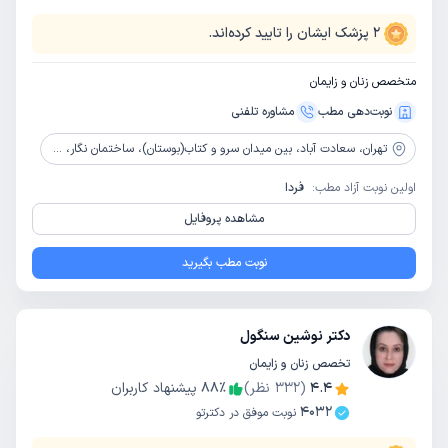
2
پزشک ایشان را تایید کرده‌اند.
متخصص زنان و زایمان
نوبت‌دهی مطب
مشاوره‌ تلفنی
تهران،
سعادت آباد، بین میدان سرو و کتاب(بوستان)، ساختمان نگار، طبقه4، واحد72
اولین نوبت آزاد مطب:
فردا
مشاهده پروفایل
نوبت مطب بگیرید
دکتر نوشین سنگول
تخصص زنان و زایمان
4.4
(
332
نظر)
٪
88
پیشنهاد کاربران
4032
نوبت موفق در دکترتو