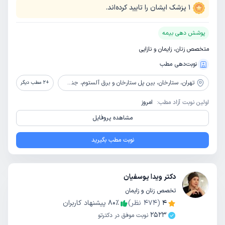
1
پزشک ایشان را تایید کرده‌اند.
پوشش دهی بیمه
متخصص زنان، زایمان و نازایی
نوبت‌دهی مطب
تهران،
ستارخان، بین پل ستارخان و برق آلستوم، جنب داروخانه پرسپولیس، پلاک 688
+
2
مطب دیگر
اولین نوبت آزاد مطب:
امروز
مشاهده پروفایل
نوبت مطب بگیرید
دکتر ویدا یوسفیان
تخصص زنان و زایمان
4
(
474
نظر)
٪
80
پیشنهاد کاربران
2523
نوبت موفق در دکترتو