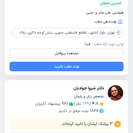
کمترین معطلی
فلوشیپ طب مادر و جنین
نوبت‌دهی مطب
تهران،
بلوار کشاورز، تقاطع فلسطین جنوبی، نبش کوچه ذاکری، پلاک 405
اولین نوبت آزاد مطب:
فردا
مشاهده پروفایل
نوبت مطب بگیرید
دکتر شیوا جوادیان
تخصص زنان و زایمان
4.8
(
199
نظر)
٪
96
پیشنهاد کاربران
1867
نوبت موفق در دکترتو
3
پزشک ایشان را تایید کرده‌اند.