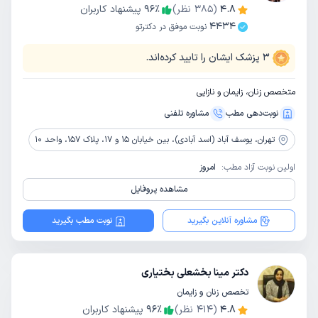
4.8
(
385
نظر)
٪
96
پیشنهاد کاربران
4434
نوبت موفق در دکترتو
3
پزشک ایشان را تایید کرده‌اند.
متخصص زنان، زایمان و نازایی
نوبت‌دهی مطب
مشاوره‌ تلفنی
تهران،
یوسف آباد (اسد آبادی)، بین خیابان 15 و 17، پلاک 157، واحد 10
اولین نوبت آزاد مطب:
امروز
مشاهده پروفایل
مشاوره آنلاین بگیرید
نوبت مطب بگیرید
دکتر مینا بخشعلی بختیاری
تخصص زنان و زایمان
4.8
(
414
نظر)
٪
96
پیشنهاد کاربران