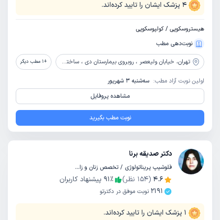
4
پزشک ایشان را تایید کرده‌اند.
هیستروسکوپی / کولپوسکوپی
نوبت‌دهی مطب
تهران،
خیابان ولیعصر ، روبروی بیمارستان دی ، ساختمان پزشکان 2000 ، طبقه 6
+
1
مطب دیگر
اولین نوبت آزاد مطب:
سه‌شنبه 3 شهریور
مشاهده پروفایل
نوبت مطب بگیرید
دکتر صدیقه برنا
فلوشیپ پریناتولوژی / تخصص زنان و زایمان
4.6
(
154
نظر)
٪
91
پیشنهاد کاربران
2191
نوبت موفق در دکترتو
1
پزشک ایشان را تایید کرده‌اند.