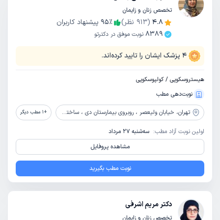
تخصص زنان و زایمان
4.8
(
913
نظر)
٪
95
پیشنهاد کاربران
8389
نوبت موفق در دکترتو
4
پزشک ایشان را تایید کرده‌اند.
هیستروسکوپی / کولپوسکوپی
نوبت‌دهی مطب
تهران،
خیابان ولیعصر ، روبروی بیمارستان دی ، ساختمان پزشکان 2000 ، طبقه 6
+
1
مطب دیگر
اولین نوبت آزاد مطب:
سه‌شنبه 27 مرداد
مشاهده پروفایل
نوبت مطب بگیرید
دکتر مریم اشرفی
تخصص زنان و زایمان