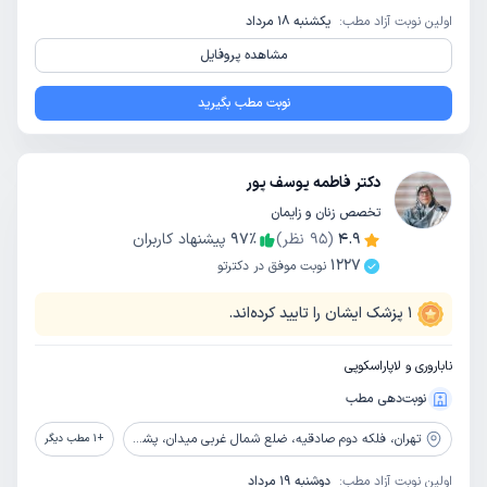
اولین نوبت آزاد مطب:
یکشنبه 18 مرداد
مشاهده پروفایل
نوبت مطب بگیرید
دکتر فاطمه یوسف پور
تخصص زنان و زایمان
4.9
(
95
نظر)
٪
97
پیشنهاد کاربران
1227
نوبت موفق در دکترتو
1
پزشک ایشان را تایید کرده‌اند.
ناباروری و لاپاراسکوپی
نوبت‌دهی مطب
تهران،
فلکه دوم صادقیه، ضلع شمال غربی میدان، پشت پارک استقلال، مرکز تجاری صادقیه، طبقه 2، واحد 7
+
1
مطب دیگر
اولین نوبت آزاد مطب:
دوشنبه 19 مرداد