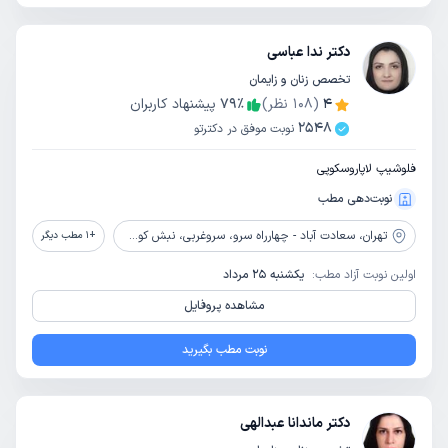
دکتر ندا عباسی
تخصص زنان و زایمان
4
(
108
نظر)
٪
79
پیشنهاد کاربران
2548
نوبت موفق در دکترتو
فلوشیپ لاپاروسکوپی
نوبت‌دهی مطب
تهران،
سعادت آباد - چهارراه سرو، سروغربی، نبش کوچه نامی، پلاک 19، طبقه چهارداروخانه داش بلاغی
+
1
مطب دیگر
اولین نوبت آزاد مطب:
یکشنبه 25 مرداد
مشاهده پروفایل
نوبت مطب بگیرید
دکتر ماندانا عبدالهی