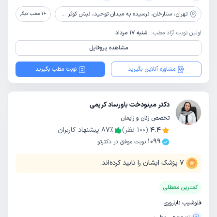
تهران،
ستارخان، نرسیده به میدان توحید، نبش کوثر سوم، پلاک 6، ساختمان پزشکان یاس، طبقه 4
+
1
مطب دیگر
اولین نوبت آزاد مطب:
شنبه 17 مرداد
مشاهده پروفایل
مشاوره آنلاین بگیرید
نوبت مطب بگیرید
دکتر مینودخت باورساد کریمی
تخصص زنان و زایمان
4.4
(
100
نظر)
٪
87
پیشنهاد کاربران
1099
نوبت موفق در دکترتو
7
پزشک ایشان را تایید کرده‌اند.
کمترین معطلی
فلوشیپ ناباروری