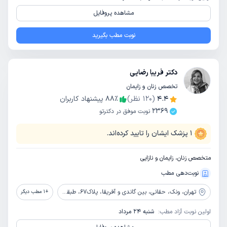
مشاهده پروفایل
نوبت مطب بگیرید
دکتر فریبا رضایی
تخصص زنان و زایمان
4.4
(
120
نظر)
٪
88
پیشنهاد کاربران
2369
نوبت موفق در دکترتو
1
پزشک ایشان را تایید کرده‌اند.
متخصص زنان، زایمان و نازایی
نوبت‌دهی مطب
تهران،
ونک، حقانی، بین گاندی و آفریقا، پلاک67، طبقه 6
+
1
مطب دیگر
اولین نوبت آزاد مطب:
شنبه 24 مرداد