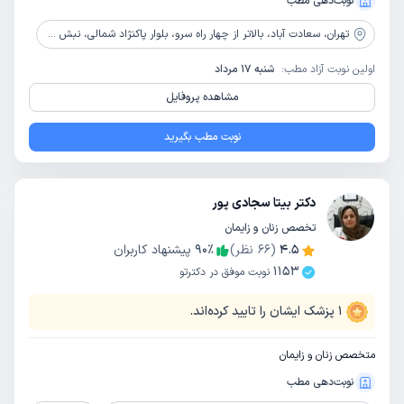
نوبت‌دهی مطب
تهران،
سعادت آباد، بالاتر از چهار راه سرو، بلوار پاکنژاد شمالی، نبش خروجی یادگار امام، ساختمان زند، پلاک 37، طبقه4، واحد 402
اولین نوبت آزاد مطب:
شنبه 17 مرداد
مشاهده پروفایل
نوبت مطب بگیرید
دکتر بیتا سجادی پور
تخصص زنان و زایمان
4.5
(
66
نظر)
٪
90
پیشنهاد کاربران
1153
نوبت موفق در دکترتو
1
پزشک ایشان را تایید کرده‌اند.
متخصص زنان و زایمان
نوبت‌دهی مطب