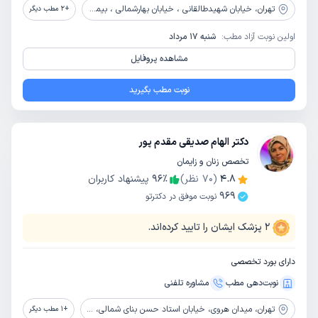
تهران،
خیابان شهیدطالقانی ، خیابان بهارشمالی ، بیمارستان امام سجاد ( ع ) ناجا
+
2
مطب دیگر
اولین نوبت آزاد مطب:
شنبه 17 مرداد
مشاهده پروفایل
نوبت مطب بگیرید
دکتر الهام صدیقی مقدم پور
تخصص زنان و زایمان
4.8
(
70
نظر)
٪
96
پیشنهاد کاربران
969
نوبت موفق در دکترتو
2
پزشک ایشان را تایید کرده‌اند.
دارای بورد تخصصی
نوبت‌دهی مطب
مشاوره‌ تلفنی
تهران،
میدان هروی، خیابان استاد حسن بنای شمالی، ضلع جنوبی میدان ملت، پلاک 110، طبقه چهارم، واحد16
+
1
مطب دیگر