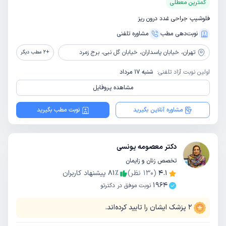
کمترین معطلی
فلوشیپ جراحی غدد درون ریز
نوبت‌دهی مطب
مشاوره‌ تلفنی
تهران،
خیابان پاسداران، خیابان گل نبی، برج زمرد
+
2
مطب دیگر
اولین نوبت آزاد تلفنی:
شنبه 17 مرداد
مشاهده پروفایل
مشاوره آنلاین بگیرید
نوبت مطب بگیرید
دکتر معصومه یونسی
تخصص زنان و زایمان
4.1
(
130
نظر)
٪
81
پیشنهاد کاربران
1964
نوبت موفق در دکترتو
2
پزشک ایشان را تایید کرده‌اند.