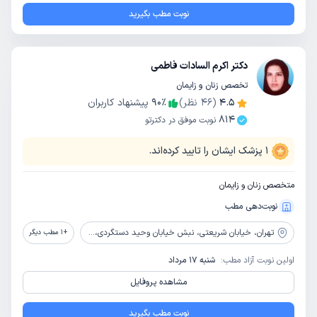
نوبت مطب بگیرید
دکتر اکرم السادات فاطمی
تخصص زنان و زایمان
4.5
(
46
نظر)
٪
90
پیشنهاد کاربران
814
نوبت موفق در دکترتو
1
پزشک ایشان را تایید کرده‌اند.
متخصص زنان و زایمان
نوبت‌دهی مطب
تهران،
خیابان شریعتی، نبش خیابان وحید دستگردی، رو به روی پارکینگ طبقاتی، ساختمان پزشکان ظفر، طبقه زیر همکف
+
1
مطب دیگر
اولین نوبت آزاد مطب:
شنبه 17 مرداد
مشاهده پروفایل
نوبت مطب بگیرید