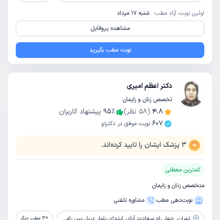
اولین نوبت آزاد مطب:
شنبه 17 مرداد
مشاهده پروفایل
نوبت مطب بگیرید
دکتر اعظم امیری
تخصص زنان و زایمان
4.8
(
58
نظر)
٪
95
پیشنهاد کاربران
607
نوبت موفق در دکترتو
3
پزشک ایشان را تایید کرده‌اند.
کمترین معطلی
متخصص زنان و زایمان
نوبت‌دهی مطب
مشاوره‌ تلفنی
تهران،
چهار راه سعادت آباد، ابتدای بلوار دریا، بین رامشه وگلها، پلاک 62.64.68، طبقه 3، واحد11
+
3
مطب دیگر