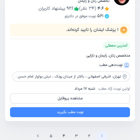
تخصص زنان و زایمان
4.6
(
34
نظر)
٪
92
پیشنهاد کاربران
561
نوبت موفق در دکترتو
1
پزشک ایشان را تایید کرده‌اند.
کمترین معطلی
متخصص زنان، زایمان و نازایی
نوبت‌دهی مطب
تهران،
اشرفی اصفهانی ، بالاتر از میدان پونک ، نبش بولوار امام حسن ، پلاک 333 ، طبقه فوقانی بانک پاسارگاد، واحد 7
اولین نوبت آزاد مطب:
شنبه 17 مرداد
مشاهده پروفایل
نوبت مطب بگیرید
5
4
3
2
1