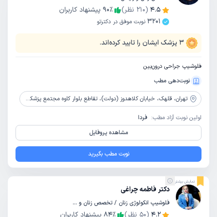
4.5
(
210
نظر)
٪
90
پیشنهاد کاربران
3201
نوبت موفق در دکترتو
3
پزشک ایشان را تایید کرده‌اند.
فلوشیپ جراحی درون‌بین
نوبت‌دهی مطب
تهران،
قلهک، خیابان کلاهدوز (دولت)، تقاطع بلوار کاوه مجتمع پزشکی جراحی جام جم، طبقه سوم، واحد11
اولین نوبت آزاد مطب:
فردا
مشاهده پروفایل
نوبت مطب بگیرید
نمایش بیشتر
دکتر فاطمه چراغی
فلوشیپ انکولوژی زنان / تخصص زنان و زایمان
4.2
(
50
نظر)
٪
84
پیشنهاد کاربران