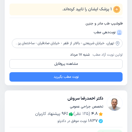
1
پزشک ایشان را تایید کرده‌اند.
فلوشیپ طب مادر و جنین
نوبت‌دهی مطب
تهران،
خیابان شریعتی - بالاتر از ظفر - خیابان صادقیان - ساختمان پزشکان پارس - طبقه 3
اولین نوبت آزاد مطب:
شنبه 17 مرداد
مشاهده پروفایل
نوبت مطب بگیرید
دکتر احمدرضا سروش
تخصص جراحی عمومی
4.8
(
125
نظر)
٪
96
پیشنهاد کاربران
1837
نوبت موفق در دکترتو