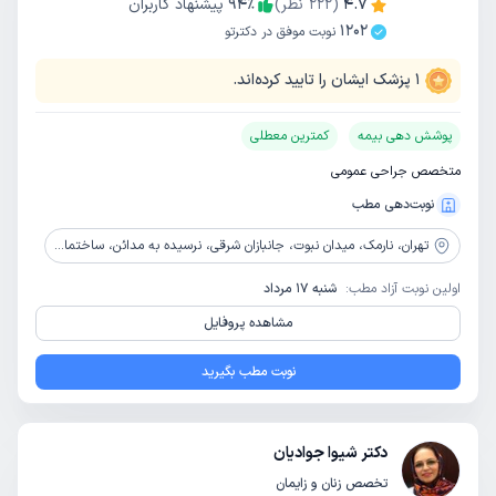
4.7
(
222
نظر)
٪
94
پیشنهاد کاربران
1202
نوبت موفق در دکترتو
1
پزشک ایشان را تایید کرده‌اند.
پوشش دهی بیمه
کمترین معطلی
متخصص جراحی عمومی
نوبت‌دهی مطب
تهران،
نارمک، میدان نبوت، جانبازان شرقی، نرسیده به مدائن، ساختمان پزشکان ایران زمین، پلاک 437، طبقه 2، واحد 4
اولین نوبت آزاد مطب:
شنبه 17 مرداد
مشاهده پروفایل
نوبت مطب بگیرید
دکتر شیوا جوادیان
تخصص زنان و زایمان