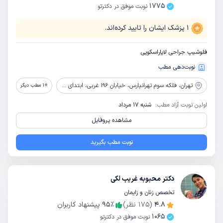
1775
نوبت موفق در دکترتو
1
پزشک ایشان را تایید کرده‌اند.
فلوشیپ جراحی لاپاراسکوپی
نوبت‌دهی مطب
تهران،
فلکه سوم تهرانپارس، خیابان 196 غربی، ابتدای خیابان طاهری، پلاک34، ساختمان پزشکان تهرانپارس، آسانسور شماره 2، طبقه 6، واحد 68
+
1
مطب دیگر
اولین نوبت آزاد مطب:
شنبه 17 مرداد
مشاهده پروفایل
نوبت مطب بگیرید
دکتر محبوبه غریب لکی
تخصص زنان و زایمان
4.8
(
175
نظر)
٪
95
پیشنهاد کاربران
1065
نوبت موفق در دکترتو