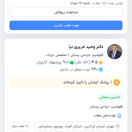
اولین نوبت آزاد مطب:
شنبه 17 مرداد
مشاهده پروفایل
نوبت مطب بگیرید
دکتر وحید حریری نیا
فلوشیپ جراحی پستان / تخصص جراحی عمومی
4.5
(
57
نظر)
٪
90
پیشنهاد کاربران
940
نوبت موفق در دکترتو
1
پزشک ایشان را تایید کرده‌اند.
کمترین معطلی
فلوشیپ جراحی پستان
نوبت‌دهی مطب
تهران،
میدان آرژانتین، خیابان الوند، روبروی بیمارستان کسری، بن بست آریا، ساختمان پزشکان آریا، طبقه اول، واحد یک
+
1
مطب دیگر