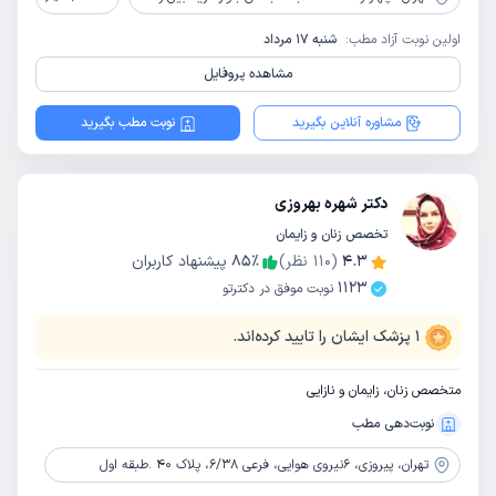
اولین نوبت آزاد مطب:
شنبه 17 مرداد
مشاهده پروفایل
مشاوره آنلاین بگیرید
نوبت مطب بگیرید
دکتر شهره بهروزی
تخصص زنان و زایمان
4.3
(
110
نظر)
٪
85
پیشنهاد کاربران
1123
نوبت موفق در دکترتو
1
پزشک ایشان را تایید کرده‌اند.
متخصص زنان، زایمان و نازایی
نوبت‌دهی مطب
تهران،
پیروزی، 6نیروی هوایی، فرعی 6/38، پلا‌ک 40 .طبقه اول