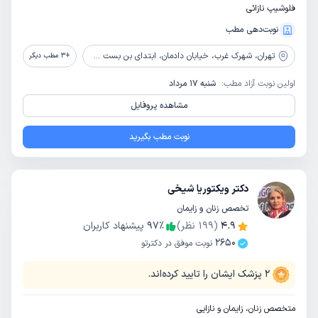
فلوشیپ نازائی
نوبت‌دهی مطب
تهران،
شهرک غرب، خیابان دادمان، ابتدای بن بست صدف (روبروی حسن سیف)، پلاک 15، طبقه 5
+
3
مطب دیگر
اولین نوبت آزاد مطب:
شنبه 17 مرداد
مشاهده پروفایل
نوبت مطب بگیرید
دکتر ویکتوریا شیخی
تخصص زنان و زایمان
4.9
(
199
نظر)
٪
97
پیشنهاد کاربران
2650
نوبت موفق در دکترتو
2
پزشک ایشان را تایید کرده‌اند.
متخصص زنان، زایمان و نازایی