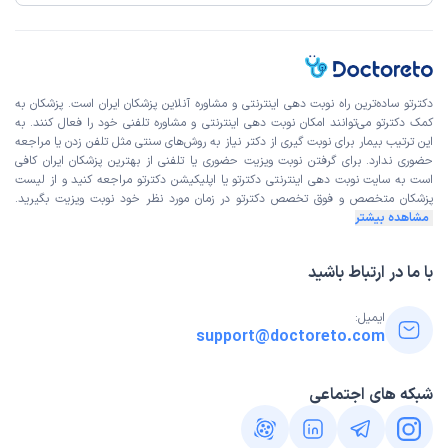
کاربر دکترتو
نوبت مطب از دکترتو
)
1403/07/28
(
دکترتو ساده‌ترین راه نوبت‌ دهی اینترنتی و مشاوره آنلاین پزشکان ایران است. پزشکان به
این پزشک را پیشنهاد نمیکنم
کمک دکترتو می‌توانند امکان نوبت دهی اینترنتی و مشاوره تلفنی خود را فعال کنند. به
زمان انتظار:
15-45 دقیقه
این ترتیب بیمار برای نوبت گیری از دکتر نیاز به روش‌های سنتی مثل تلفن زدن یا مراجعه
حضوری ندارد. برای گرفتن نوبت ویزیت حضوری یا تلفنی از بهترین پزشکان ایران کافی
علت مراجعه : پروستات
است به
سایت نوبت دهی اینترنتی
دکترتو یا اپلیکیشن دکترتو مراجعه کنید و از
لیست
پزشکان متخصص و فوق تخصص
دکترتو در زمان مورد نظر خود نوبت ویزیت بگیرید.
مشاهده بیشتر
زهرا
نوبت مطب از دکترتو
)
1403/05/30
(
با ما در ارتباط باشید
این پزشک را پیشنهاد نمیکنم
ایمیل:
زمان انتظار:
0-15 دقیقه
support@doctoreto.com
عدم رضایت
شبکه های اجتماعی
مجید
نوبت مطب از دکترتو