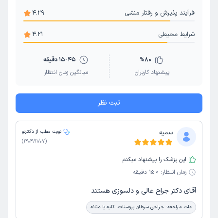
فرآیند پذیرش و رفتار منشی
4.29
شرایط محیطی
4.21
80
%
15-45 دقیقه
پیشنهاد کاربران
میانگین زمان انتظار
ثبت نظر
سمیه
نوبت مطب از دکترتو
)
1404/11/07
(
این پزشک را پیشنهاد میکنم
زمان انتظار:
0-15 دقیقه
آقای دکتر جراح عالی و دلسوزی هستند
علت مراجعه:
جراحی سرطان پروستات، کلیه یا مثانه