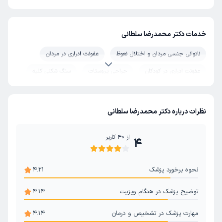
خدمات دکتر محمدرضا سلطانی
ناتوانی جنسی مردان و اختلال نعوظ
عفونت ادراری در مردان
عفونت ادراری در کودکان
جراحی پروستات
سنگ شکنی کلیه
درمان ناباروری مردان
سنگ حالب
سیستوسکوپی
جراحی آلت تناسلی مرد
سرطان کلیه
عمل واریکوسل
نظرات درباره دکتر محمدرضا سلطانی
عفونت کلیه (پیلونفریت)
سرطان مثانه
مثانه
از
40
کاربر
4
سنگ مجاری ادراری
بی اختیاری ادراری
زود انزالی
پروستات
هورمون مردانه
تهوع و استفراغ
نحوه برخورد پزشک
4.21
عفونت ادراری در زنان
تکرر ادرار
فالوپلاستی
توضیح پزشک در هنگام ویزیت
4.14
مهارت پزشک در تشخیص و درمان
4.14