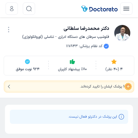
دکتر محمدرضا سلطانی
فلوشیپ سرطان‌ های دستگاه ادراری - تناسلی (اوروانکولوژی)
نوبت اینترنتی
کد نظام پزشکی
:
117843
4
(
40
نظر)
80
٪
پیشنهاد کاربران
924
نوبت موفق
1
پزشک ایشان را تایید کرده‌اند
.
این پزشک در دکترتو فعال نیست.