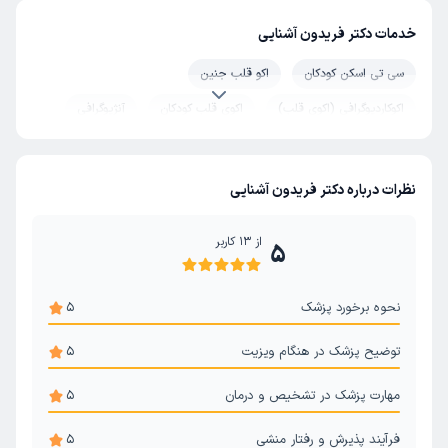
خدمات دکتر فریدون آشنایی
سی تی اسکن کودکان
اکو قلب جنین
اکوکاردیوگرافی (اکوی قلب)
اکوی قلب کودکان
آنژیوگرافی
تترالوژی فالوت
آریتمی قلب
نوار قلبی
نصب هولتر قلب
نارسایی‌ قلبی
دریچه آئورت
نظرات درباره دکتر فریدون آشنایی
مجرای شریانی باز PDA
شوک قلبی (کاردیوورژن)
از
13
کاربر
5
توانبخشی قلب بازتوانی قلبی
نقص سپتوم دهلیزی
روماتیسم قلبی
الکتروفیزیولوژی قلب
نحوه برخورد پزشک
5
توضیح پزشک در هنگام ویزیت
5
مهارت پزشک در تشخیص و درمان
5
فرآیند پذیرش و رفتار منشی
5