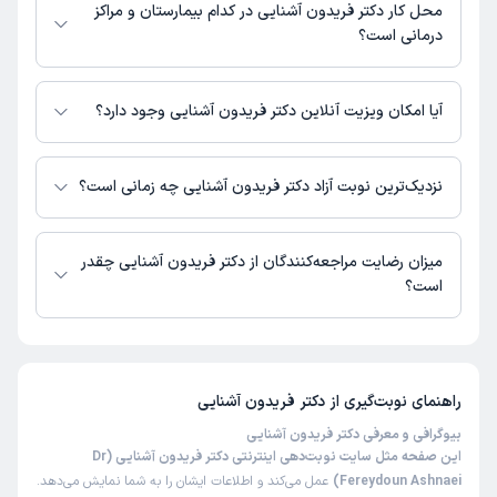
محل کار دکتر فریدون آشنایی در کدام بیمارستان و مراکز
این پزشک را پیشنهاد میکنم
درمانی است؟
زمان انتظار:
15-45 دقیقه
دکتر فریدون آشنایی در مراکز زیر فعالیت دارد:
دکتر بسیار با حوصله، خوش اخلاق و کاربلدی هستند
بیمارستان نیکان اقدسیه تهران
آیا امکان ویزیت آنلاین دکتر فریدون آشنایی وجود دارد؟
در حال حاضر دکتر فریدون آشنایی مشاوره پزشکی آنلاین به صورت تلفنی و متنی
رضا
نوبت مطب از دکترتو
دارند.
نزدیک‌ترین نوبت آزاد دکتر فریدون آشنایی چه زمانی است؟
)
1402/11/30
(
دکتر فریدون آشنایی از روز پنج‌شنبه 15 مرداد 1405 بیمار جدید می‌پذیرند.
این پزشک را پیشنهاد میکنم
میزان رضایت مراجعه‌کنندگان از دکتر فریدون آشنایی چقدر
زمان انتظار:
15-45 دقیقه
است؟
بسیار عالی و باتجربه هستن
تا کنون 13 نفر به دکتر فریدون آشنایی رای داده‌اند. میانگین امتیازی دکتر فریدون
آشنایی 5 از 5 است.
کاربر آزاد
سپیده
راهنمای نوبت‌گیری از
دکتر فریدون آشنایی
)
1402/07/19
(
بیوگرافی و معرفی دکتر فریدون آشنایی
این پزشک را پیشنهاد میکنم
این صفحه مثل سایت نوبت‌دهی اینترنتی دکتر فریدون آشنایی (Dr
زمان انتظار:
0-15 دقیقه
Fereydoun Ashnaei)
عمل می‌کند و اطلاعات ایشان را به شما نمایش می‌دهد.