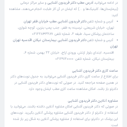
این پزشک را پیشنهاد میکنم
در ادامه می‌توانید
آدرس مطب دکتر فریدون آشنایی
و سایر مراکز درمانی
(بیمارستان‌ها، کلینیک‌ها و …) که ایشان در آن کار طبابت انجام می‌دهند، مشاهده
زمان انتظار:
15-45 دقیقه
کنید:
آقای دکتر بسیار مسلط هستند و کامل توضیح می دهند .در
آدرس و شماره تلفن
دکتر فریدون آشنایی مطب خیابان ظفر تهران
برخورد با کودک با ارامش بینظیری برخورد کردند و سریع اکو را
تهران، خیابان شریعتی، نرسیده به ظفر، جنب پمپ بنزین، کوچه شواری،
ساختمان پزشکان سینا، طبقه 2، شماره تلفن: 02122843289
انجام دادند. در نوزادی دخترم ، بعد از مراجعه به یک پزشک دیگر
آدرس و شماره تلفن
دکتر فریدون آشنایی بیمارستان نیکان اقدسیه تهران
به ایشان مراجعه کردم و تفاوت شخصیت ایشان و آرامشی که
تهران
بهم دادند با پزشک قبلی از زمین تا آسمان بود. واقعا ایشان را
اقدسیه، ابتدای بلوار ارتش، ورودی اراج، خیابان 22 بهمن، شماره 6،
توصیه می کنم.
بیمارستان نیکان، شماره تلفن: 02129120000
ساعت کاری دکتر فریدون آشنایی
علیرضا
نوبت مطب از دکترتو
برای اطلاع از ساعت کاری دکتر فریدون آشنایی می‌توانید به جدول نوبت‌های دکتر
)
1402/02/05
(
در همین صفحه مراجعه کنید. در صورتی که نوبت‌های دکتر فریدون آشنایی در
دکترتو باز باشد، امکان مشاهده ساعت کاری مطب ایشان وجود دارد.
این پزشک را پیشنهاد میکنم
زمان انتظار:
45-90 دقیقه
مشاوره آنلاین دکتر فریدون آشنایی
در صورتی که دکتر فریدون آشنایی امکان مشاوره آنلاین داشته باشند، می‌توانید با
بسیار حاذق و متبحر و با حوصله
استفاده از دکترتو از دکتر فریدون آشنایی مشاوره پزشکی آنلاین بگیرید. نوبت‌های
این پزشک در دکترتو برای استفاده از مشاوره پزشکی آنلاین به شکل زیر باز شده
است: