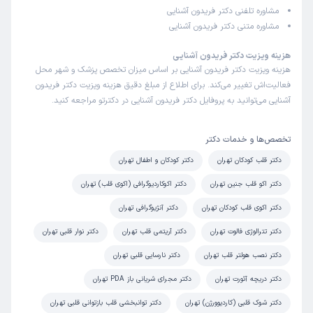
کاربر آزاد
حبیب
مشاوره تلفنی دکتر فریدون آشنایی
)
1401/07/10
(
مشاوره متنی دکتر فریدون آشنایی
این پزشک را پیشنهاد میکنم
هزینه ویزیت دکتر فریدون آشنایی
زمان انتظار:
0-15 دقیقه
هزینه ویزیت دکتر فریدون آشنایی بر اساس میزان تخصص پزشک و شهر محل
فعالیت‌اش تغییر می‌کند. برای اطلاع از مبلغ دقیق هزینه ویزیت دکتر فریدون
سلام وقت بخیر من از ۱۴سالگی تحت نظر اقای دکتر هستم الان
آشنایی می‌توانید به پروفایل دکتر فریدون آشنایی در دکترتو مراجعه کنید.
۲۷سالمه میتونم بگم یکی از بهترین دکترهای قلب تهران هستن
تخصص‌ها و خدمات دکتر
امیرحسین
نوبت مطب از دکترتو
دکتر قلب کودکان تهران
دکتر کودکان و اطفال تهران
)
1400/03/27
(
دکتر اکو قلب جنین تهران
دکتر اکوکاردیوگرافی (اکوی قلب) تهران
این پزشک را پیشنهاد میکنم
دکتر اکوی قلب کودکان تهران
دکتر آنژیوگرافی تهران
زمان انتظار:
بیش از 90 دقیقه
دکتر تترالوژی فالوت تهران
دکتر آریتمی قلب تهران
دکتر نوار قلبی تهران
زیادمعطلی داره برای نوزادسخته
دکتر نصب هولتر قلب تهران
دکتر نارسایی‌ قلبی تهران
دکتر دریچه آئورت تهران
دکتر مجرای شریانی باز PDA تهران
دکتر شوک قلبی (کاردیوورژن) تهران
دکتر توانبخشی قلب بازتوانی قلبی تهران