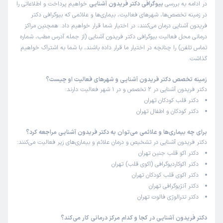
در ادامه به بررسی
بیوگرافی دکتر فریدون آشنایی
خواهیم پرداخت و اطلاعاتی را
دکترآشنایی بسیار باوجدان و بااخلاق هستند شرایط بیمار درک
در زمینه تخصص‌ها، شهرهای فعالیت، بیماری‌ها و علائمی که بیوگرافی دکتر
میکنند ما بهشون اطلاع دادیم از شهر دیگه میایم سریع پیگیری
فریدون آشنایی درمان می‌کنند، در اختیار شما قرار خواهیم داد. همچنین مراکز
کردند مراحل درمان کوتاه کردند تا در مسیر رفت و آمد اذیت
درمانی محل فعالیت بیوگرافی دکتر فریدون آشنایی (از جمله آدرس مطب، شماره
نشیم تشکر از پزشکان باوجدان و باشعوری مثل دکتر آشنایی که
تماس تلفن) را چنانچه در اختیار ما قرار داده باشند، با شما به اشتراک خواهیم
رسالتشون باشرافت به انجام میرسونن🙏🌹
گذاشت.
زمینه تخصص دکتر فریدون آشنایی و شهرهای فعالیت او چیست؟
دکتر فریدون آشنایی در 2 تخصص و در 1 شهر فعالیت دارند:
افسانه
نوبت مطب از دکترتو
دکتر قلب کودکان تهران
)
1402/06/12
(
دکتر کودکان و اطفال تهران
این پزشک را پیشنهاد میکنم
برای چه بیماری‌ها و علائمی می‌توان به دکتر فریدون آشنایی مراجعه کرد؟
زمان انتظار:
15-45 دقیقه
دکتر فریدون آشنایی در تشخیص و درمان علائم و بیماری‌های زیر فعالیت می‌کنند:
پزشک خوب با حوصله و مردمی، خداوند به همه کسانی که به
دکتر اکو قلب جنین تهران
دکتر اکوکاردیوگرافی (اکوی قلب) تهران
مردم درست و صادقانه خدمت میکنند خیر بده
دکتر اکوی قلب کودکان تهران
دکتر آنژیوگرافی تهران
دکتر تترالوژی فالوت تهران
هلنا
نوبت مطب از دکترتو
)
1402/04/04
(
دکتر فریدون آشنایی در کجا و کدام مرکز درمانی کار می‌کند؟