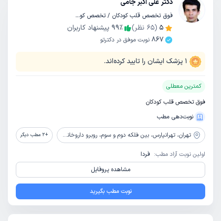
دکتر علی اکبر جامی
فوق تخصص قلب کودکان / تخصص کودکان و اطفال
5
(
65
نظر)
٪
99
پیشنهاد کاربران
867
نوبت موفق در دکترتو
1
پزشک ایشان را تایید کرده‌اند.
کمترین معطلی
فوق تخصص قلب کودکان
نوبت‌دهی مطب
تهران،
تهرانپارس، بین فلکه دوم و سوم، روبرو داروخانه مینا، نبش کوچه 188 غربی (ریحان چی)، ساختمان امید، طبقه 3، طبقه 10
+
2
مطب دیگر
اولین نوبت آزاد مطب:
فردا
مشاهده پروفایل
نوبت مطب بگیرید