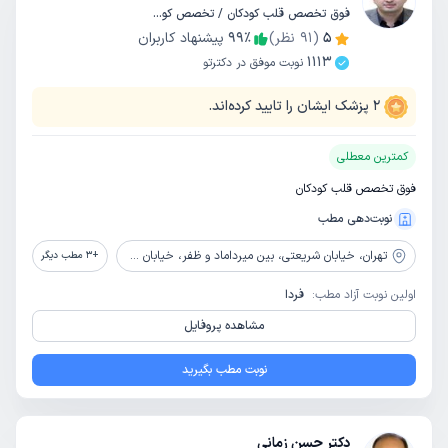
فوق تخصص قلب کودکان / تخصص کودکان و اطفال
5
(
91
نظر)
٪
99
پیشنهاد کاربران
1113
نوبت موفق در دکترتو
2
پزشک ایشان را تایید کرده‌اند.
کمترین معطلی
فوق تخصص قلب کودکان
نوبت‌دهی مطب
تهران،
خیابان شریعتی، بین میرداماد و ظفر، خیابان مینا، پلاک 6، طبقه دوم
+
3
مطب دیگر
اولین نوبت آزاد مطب:
فردا
مشاهده پروفایل
نوبت مطب بگیرید
دکتر حسن زمانی