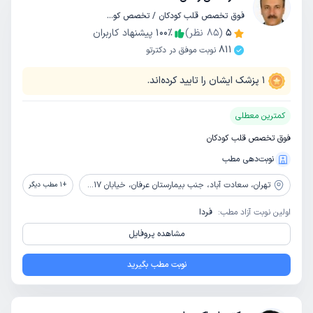
فوق تخصص قلب کودکان / تخصص کودکان و اطفال
5
(
85
نظر)
٪
100
پیشنهاد کاربران
811
نوبت موفق در دکترتو
1
پزشک ایشان را تایید کرده‌اند.
کمترین معطلی
فوق تخصص قلب کودکان
نوبت‌دهی مطب
تهران،
سعادت آباد، جنب بیمارستان عرفان، خیابان 17 ام، برج تجاری عرفان، طبقه 7، واحد 704
+
1
مطب دیگر
اولین نوبت آزاد مطب:
فردا
مشاهده پروفایل
نوبت مطب بگیرید