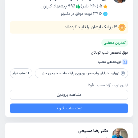
5
(
260
نظر)
٪
99
پیشنهاد کاربران
3916
نوبت موفق در دکترتو
3
پزشک ایشان را تایید کرده‌اند.
کمترین معطلی
فوق تخصص قلب کودکان
نوبت‌دهی مطب
تهران،
خیابان ولیعصر، روبروی پارک ملت، خیابان حق شناس (شناسا)، پلاک 9
+
1
مطب دیگر
اولین نوبت آزاد مطب:
فردا
مشاهده پروفایل
نوبت مطب بگیرید
دکتر رضا مسیحی