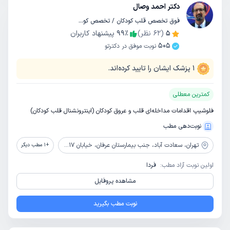
دکتر احمد وصال
فوق تخصص قلب کودکان / تخصص کودکان و اطفال
5
(
62
نظر)
٪
99
پیشنهاد کاربران
505
نوبت موفق در دکترتو
1
پزشک ایشان را تایید کرده‌اند.
کمترین معطلی
فلوشیپ اقدامات مداخله‌ای قلب و عروق کودکان (اینترونشنال قلب کودکان)
نوبت‌دهی مطب
تهران،
سعادت آباد، جنب بیمارستان عرفان، خیابان 17 ام، برج تجاری عرفان، طبقه 7، واحد 704
+
1
مطب دیگر
اولین نوبت آزاد مطب:
فردا
مشاهده پروفایل
نوبت مطب بگیرید