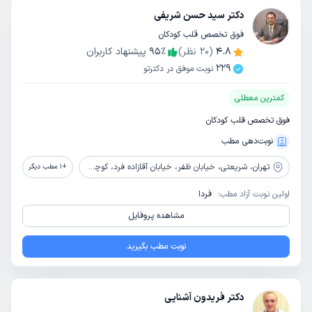
دکتر سید حسن شریفی
فوق تخصص قلب کودکان
4.8
(
20
نظر)
٪
95
پیشنهاد کاربران
229
نوبت موفق در دکترتو
کمترین معطلی
فوق تخصص قلب کودکان
نوبت‌دهی مطب
تهران،
شریعتی، خیابان ظفر، خیابان آقازاده فرد، کوچه 15، ساختمان موژان، پلاک 24، طبقه 2، واحد 3
+
1
مطب دیگر
اولین نوبت آزاد مطب:
فردا
مشاهده پروفایل
نوبت مطب بگیرید
دکتر فریدون آشنایی