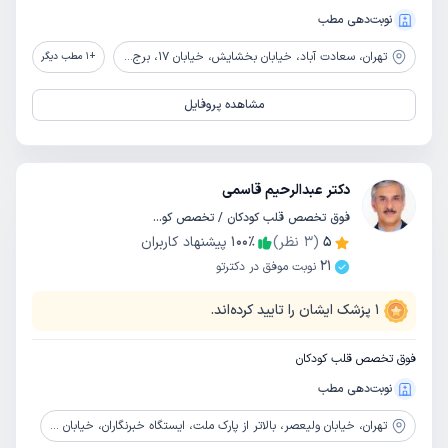
نوبت‌دهی مطب
تهران،
سعادت آباد، خیابان بخشایش، خیابان 17، برج عرفان، طبقه 7، واحد 704
+
1
مطب دیگر
مشاهده پروفایل
دکتر عبدالرحیم قاسمی
فوق تخصص قلب کودکان / تخصص کودکان و اطفال
5
(
3
نظر)
٪
100
پیشنهاد کاربران
21
نوبت موفق در دکترتو
1
پزشک ایشان را تایید کرده‌اند.
فوق تخصص قلب کودکان
نوبت‌دهی مطب
تهران،
خیابان ولیعصر، بالاتر از پارک ملت، ایستگاه خبرنگاران، خیابان فرامرز پایور، پلاک 46، واحد 1 شرقی