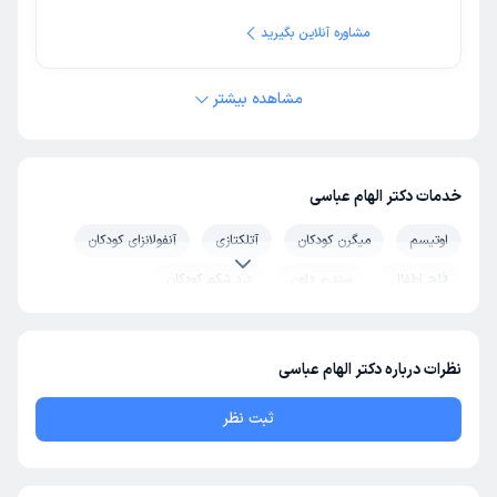
مشاوره آنلاین بگیرید
مشاهده بیشتر
خدمات دکتر الهام عباسی
اوتیسم
میگرن کودکان
آتلکتازی
آنفولانزای کودکان
فلج اطفال
سندرم داون
درد شکم کودکان
ذات الریه (پنومونی) کودکان
ریه کودکان
شب ادراری
سرخک
زگیل
اسهال کودکان
زردی کودکان
نظرات درباره دکتر الهام عباسی
سینوزیت کودکان
بیماری های رفتاری
ثبت نظر