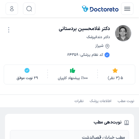
دکتر غلامحسین بردستانی
دکتر دندانپزشک
شیراز
نوبت اینترنتی
کد نظام پزشکی
:
84359
5
(
3
نظر)
100
٪
پیشنهاد کاربران
29
نوبت موفق
نوبت مطب
اطلاعات پزشک
نظرات
نوبت‌دهی مطب
مطب خیابان قصرالدشت