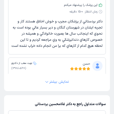
این پزشک را پیشنهاد میکنم
زمان انتظار:
0-15 دقیقه
دكتر بردستاني از پزشكان مجرب و خوش اخلاق هستند كار و
تجربه ايشان در شهرستان كنگان و دير بسيار عالي بوده است به
نحوي كه اينجانب سال ها بصورت خانوادگي و هميشه در
خصوص كارهاي دندانپزشكي به وي مراجعه كرديم و تا اين
لحظه هيچ كدام از كارهاي كه برا من انجام داده خراب نشده است
حسن
نوبت مطب از دکترتو
)
1398/05/28
(
این پزشک را پیشنهاد میکنم
نمایش بیشتر
زمان انتظار:
بیش از 90 دقیقه
ایشون خیلی خوش اخلاق و کاربلد بودن همچنین اخلاقشون و
برخوردشون هم عالی بود فقط از نوبت دهی اینترنتیشون خیلی
سوالات متداول راجع به دکتر غلامحسین بردستانی
راضی نیستم چون بعد از گرفتن نوبت ما متوجه شدیم که
نوبتای اون روز پره البته تو همون روز کارمون رو انجام دادن