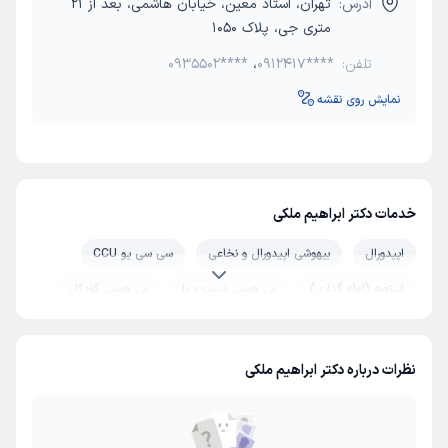
آدرس:
تهران، استاد معین، خیابان هاشمی، بعد از 21
متری جی، پلاک 1050
تلفن:
0912417****
،
0935502****
نمایش روی نقشه
خدمات دکتر ابراهیم ملکی
اپیدورال
بیهوشی اپیدورال و نخاعی
سی سی یو CCU
اینتوبه (لوله گذاری)
بی حسی دست و پا
بی حسی کودکان
بیهوشی قلبی
نظرات درباره دکتر ابراهیم ملکی