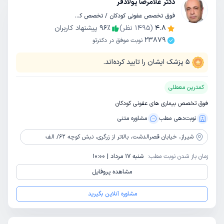
دکتر غلامرضا پولادفر
فوق تخصص عفونی کودکان / تخصص کودکان و اطفال
4.8
(
1495
نظر)
٪
96
پیشنهاد کاربران
23879
نوبت موفق در دکترتو
5
پزشک ایشان را تایید کرده‌اند.
کمترین معطلی
فوق تخصص بیماری های عفونی کودکان
نوبت‌دهی مطب
مشاوره‌ متنی
شیراز،
خیابان قصرالدشت، بالاتر از زرگری، نبش کوچه 62/ الف
زمان باز شدن نوبت مطب:
شنبه 17 مرداد | 10:00
مشاهده پروفایل
مشاوره آنلاین بگیرید