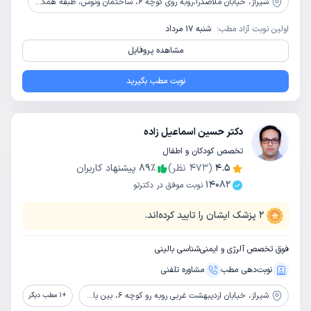
شیراز،
خیابان ملاصدرا،روبه روی کوچه 6، ساختمان ونوس، طبقه همکف، واحد 1
اولین نوبت آزاد مطب:
شنبه 17 مرداد
مشاهده پروفایل
نوبت مطب بگیرید
دکتر حسین اسماعیل زاده
تخصص کودکان و اطفال
4.5
(
473
نظر)
٪
89
پیشنهاد کاربران
14082
نوبت موفق در دکترتو
2
پزشک ایشان را تایید کرده‌اند.
فوق تخصص آلرژی و ایمنی‌شناسی بالینی
نوبت‌دهی مطب
مشاوره‌ تلفنی
شیراز،
خیابان اردیبهشت غربی روبه رو کوچه 6، بین باغشاه و بیست متری، جنب اداره محیط زیست، ساختمان امیران
+
1
مطب دیگر