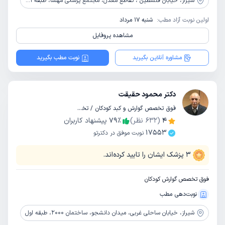
شیراز،
خیابان فلسطین ، تقاطع معدل، مجتمع پزشکی مهسا، طبقه 1 واحد3
اولین نوبت آزاد مطب:
شنبه 17 مرداد
مشاهده پروفایل
مشاوره آنلاین بگیرید
نوبت مطب بگیرید
دکتر محمود حقیقت
فوق تخصص گوارش و کبد کودکان / تخصص کودکان و اطفال
4
(
632
نظر)
٪
79
پیشنهاد کاربران
17553
نوبت موفق در دکترتو
3
پزشک ایشان را تایید کرده‌اند.
فوق تخصص گوارش کودکان
نوبت‌دهی مطب
شیراز،
خیابان ساحلی غربی، میدان دانشجو، ساختمان 2000، طبقه اول