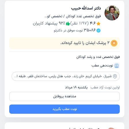
دکتر اسدالله حبیب
فوق تخصص غدد کودکان / تخصص کودکان و اطفال
4.6
(
1197
نظر)
٪
92
پیشنهاد کاربران
35086
نوبت موفق در دکترتو
2
پزشک ایشان را تایید کرده‌اند.
فوق تخصص غدد و رشد کودکان
نوبت‌دهی مطب
شیراز،
خیابان کریم خان زند، جنب هتل پارس، ساختمان ظفر، طبقه اول
اولین نوبت آزاد مطب:
یکشنبه 18 مرداد
مشاهده پروفایل
نوبت مطب بگیرید