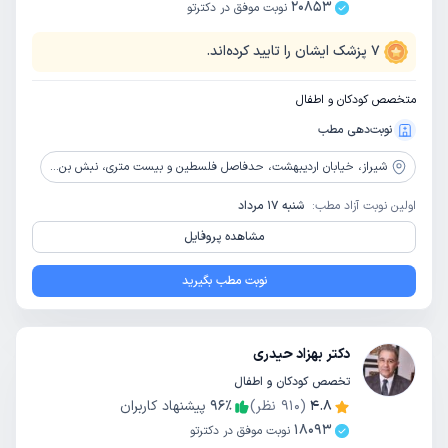
20853
نوبت موفق در دکترتو
7
پزشک ایشان را تایید کرده‌اند.
متخصص کودکان و اطفال
نوبت‌دهی مطب
شیراز،
خیابان اردیبهشت، حدفاصل فلسطین و بیست متری، نبش بن بست 4 اردیبهشت، ساختمان بهشت، طبقه 6، واحد 9
اولین نوبت آزاد مطب:
شنبه 17 مرداد
مشاهده پروفایل
نوبت مطب بگیرید
دکتر بهزاد حیدری
تخصص کودکان و اطفال
4.8
(
910
نظر)
٪
96
پیشنهاد کاربران
18093
نوبت موفق در دکترتو