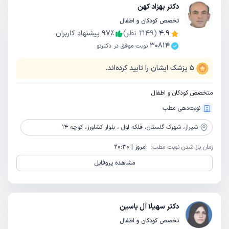
دکتر بهزاد کهن
تخصص کودکان و اطفال
4.9
(
2149
نظر)
٪
97
پیشنهاد کاربران
30814
نوبت موفق در دکترتو
5
پزشک ایشان را تایید کرده‌اند.
متخصص کودکان و اطفال
نوبت‌دهی مطب
شیراز،
شهرک گلستان، فلکه اول ، بلوار کشاورز، کوچه 14
زمان باز شدن نوبت مطب:
امروز | 20:30
مشاهده پروفایل
دکتر سهیلا آل یاسین
تخصص کودکان و اطفال