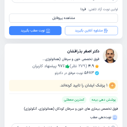
اولین نوبت آزاد تلفنی:
فردا
مشاهده پروفایل
مشاوره آنلاین بگیرید
نوبت مطب بگیرید
دکتر اصغر بذرافشان
فوق تخصص خون و سرطان (هماتولوژی آنکولوژی) کودکان / تخصص کودکان و اطفال
4.9
(
279
نظر)
٪
97
پیشنهاد کاربران
5683
نوبت موفق در دکترتو
1
پزشک ایشان را تایید کرده‌اند.
پوشش دهی بیمه
کمترین معطلی
فوق تخصص بیماری های خون و سرطان کودکان (هماتولوژی، آنکولوژی)
نوبت‌دهی مطب