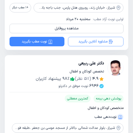
شیراز،
خیابان زند، روبروی هتل پارس، جنب باجه بانک شهر، ساختمان 490، طبقه اول
+
1
مطب دیگر
اولین نوبت آزاد مطب:
سه‌شنبه 20 مرداد
مشاهده پروفایل
مشاوره آنلاین بگیرید
نوبت مطب بگیرید
دکتر علی ربیعی
تخصص کودکان و اطفال
4.9
(
511
نظر)
٪
98
پیشنهاد کاربران
6946
نوبت موفق در دکترتو
پوشش دهی بیمه
کمترین معطلی
متخصص کودکان و اطفال
نوبت‌دهی مطب
شیراز،
بلوار عدالت شمالی ،بالاتر از مسجد موسی بن جعفر ،طبقه فوقانی داروخانه رحمانی