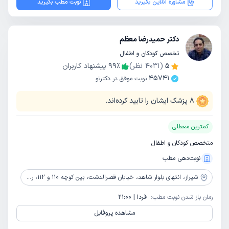
مشاوره آنلاین بگیرید
نوبت مطب بگیرید
دکتر حمیدرضا معظم
تخصص کودکان و اطفال
5
(
4031
نظر)
٪
99
پیشنهاد کاربران
45741
نوبت موفق در دکترتو
8
پزشک ایشان را تایید کرده‌اند.
کمترین معطلی
متخصص کودکان و اطفال
نوبت‌دهی مطب
شیراز،
انتهای بلوار شاهد، خیابان قصرالدشت، بین کوچه 110 و 112، روبروی بانک مسکن، ساختمان شاهد، طبقه سوم
زمان باز شدن نوبت مطب:
فردا | 21:00
مشاهده پروفایل