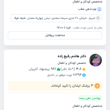
متخصص کودکان و اطفال
نوبت‌دهی مطب
شیراز،
خیابان 20 متری سینما سعدی، نبش چهارراه معدل، طبقه فوقانی رادیولوژی دکتر پایدار
زمان باز شدن نوبت مطب:
فردا | 17:00
مشاهده پروفایل
دکتر هاشم رفیع زاده
تخصص کودکان و اطفال
4.8
(
509
نظر)
٪
96
پیشنهاد کاربران
11396
نوبت موفق در دکترتو
3
پزشک ایشان را تایید کرده‌اند.
پوشش دهی بیمه
متخصص کودکان و اطفال