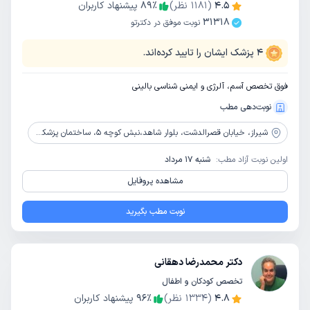
4.5
(
1181
نظر)
٪
89
پیشنهاد کاربران
31318
نوبت موفق در دکترتو
4
پزشک ایشان را تایید کرده‌اند.
فوق تخصص آسم، آلرژی و ایمنی شناسی بالینی
نوبت‌دهی مطب
شیراز،
خیابان قصرالدشت، بلوار شاهد،نبش کوچه 5، ساختمان پزشکی افلاک، طبقه اول، واحد 102
اولین نوبت آزاد مطب:
شنبه 17 مرداد
مشاهده پروفایل
نوبت مطب بگیرید
دکتر محمدرضا دهقانی
تخصص کودکان و اطفال
4.8
(
1334
نظر)
٪
96
پیشنهاد کاربران