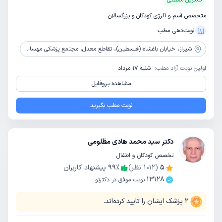
کمترین معطلی
متخصص آسم و آلرژی کودکان و بزرگسالان
نوبت‌دهی مطب
شیراز،
خیابان باغشاه (فلسطین)، تقاطع معدل، مجتمع پزشکی مهسا، طبقه چهارم
اولین نوبت آزاد مطب:
شنبه 17 مرداد
مشاهده پروفایل
نوبت مطب بگیرید
دکتر سید محمد هادی مظلومی
تخصص کودکان و اطفال
5
(
1012
نظر)
٪
99
پیشنهاد کاربران
13128
نوبت موفق در دکترتو
2
پزشک ایشان را تایید کرده‌اند.