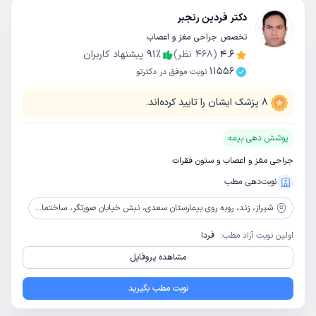
دکتر فردین رنجبر
تخصص جراحی مغز و اعصاب
4.6
(
468
نظر)
٪
91
پیشنهاد کاربران
11556
نوبت موفق در دکترتو
8
پزشک ایشان را تایید کرده‌اند.
پوشش دهی بیمه
جراحی مغز و اعصاب و ستون فقرات
نوبت‌دهی مطب
شیراز،
زند، روبه روی بیمارستان سعدی، نبش خیابان صورتگر، ساختمان کیمیا، طبقه 2، واحد 6
اولین نوبت آزاد مطب:
فردا
مشاهده پروفایل
نوبت مطب بگیرید