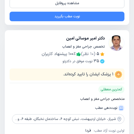
مشاهده پروفایل
نوبت مطب بگیرید
دکتر امیر موسائی امین
تخصص جراحی مغز و اعصاب
5
(
10
نظر)
٪
100
پیشنهاد کاربران
35
نوبت موفق در دکترتو
1
پزشک ایشان را تایید کرده‌اند.
کمترین معطلی
متخصص جراحی مغز و اعصاب
نوبت‌دهی مطب
شیراز،
خیابان اردیبهشت، نبش کوچه 6، ساختمان نخبگان، طبقه 6، واحد 20
اولین نوبت آزاد مطب:
فردا