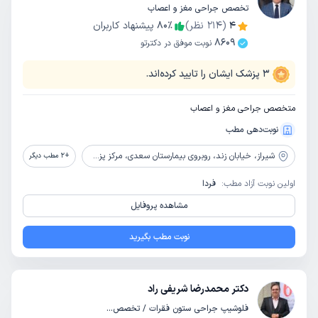
تخصص جراحی مغز و اعصاب
4
(
214
نظر)
٪
80
پیشنهاد کاربران
8609
نوبت موفق در دکترتو
3
پزشک ایشان را تایید کرده‌اند.
متخصص جراحی مغز و اعصاب
نوبت‌دهی مطب
شیراز،
خیابان زند، روبروی بیمارستان سعدی، مرکز پزشکی شهر، طبقه سوم، واحد 10
+
2
مطب دیگر
اولین نوبت آزاد مطب:
فردا
مشاهده پروفایل
نوبت مطب بگیرید
دکتر محمدرضا شریفی راد
فلوشیپ جراحی ستون فقرات / تخصص جراحی مغز و اعصاب