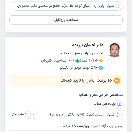
شیراز،
بلوار ارم، انتهای کوچه 15، مرکز جامع توانبخشی دکتر محمودی
مشاهده پروفایل
دکتر احسان برزیده
تخصص جراحی مغز و اعصاب
5
(
10
نظر)
٪
100
پیشنهاد کاربران
580
نوبت موفق در دکترتو
15
پزشک ایشان را تایید کرده‌اند.
متخصص جراحی مغز و اعصاب
نوبت‌دهی مطب
شیراز،
ابتدای شهرک گلشن، بالاتر از دروازه قرآن
+
1
مطب دیگر
اولین نوبت آزاد مطب:
چهارشنبه 28 مرداد