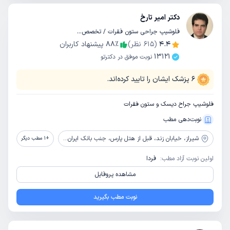
دکتر امیر تارخ
فلوشیپ جراحی ستون فقرات / تخصص جراحی مغز و اعصاب
4.4
(
615
نظر)
٪
88
پیشنهاد کاربران
13121
نوبت موفق در دکترتو
6
پزشک ایشان را تایید کرده‌اند.
فلوشیپ جراح دیسک و ستون فقرات
نوبت‌دهی مطب
شیراز،
خیابان زند، قبل از هتل پارس، جنب بانک ایران زمین، ساختمان ولیعصر، طبقه 4
+
1
مطب دیگر
اولین نوبت آزاد مطب:
فردا
مشاهده پروفایل
نوبت مطب بگیرید