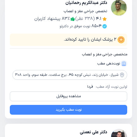
دکتر عبدالکریم رحمانیان
تخصص جراحی مغز و اعصاب
4.1
(
338
نظر)
٪
83
پیشنهاد کاربران
8504
نوبت موفق در دکترتو
2
پزشک ایشان را تایید کرده‌اند.
متخصص جراحی مغز و اعصاب
نوبت‌دهی مطب
شیراز،
خیابان زند، نبش کوچه 45، برج سلامت، طبقه سوم، واحد 308
اولین نوبت آزاد مطب:
فردا
مشاهده پروفایل
نوبت مطب بگیرید
دکتر علی نعمتی