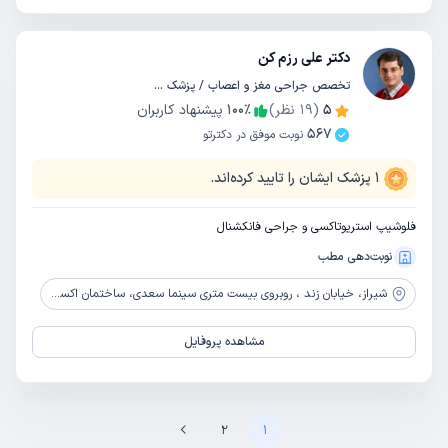
دکتر علی رزم کن
تخصص جراحی مغز و اعصاب / پزشک عمومی
5
(
19
نظر)
٪
100
پیشنهاد کاربران
567
نوبت موفق در دکترتو
1
پزشک ایشان را تایید کرده‌اند.
فلوشیپ استریوتاکسی و جراحی فانکشنال
نوبت‌دهی مطب
شیراز،
خیابان زند ، روبروی بیست متری سینما سعدی، ساختمان اکسیر،طبقه چهار ، واحد سمت چپ
مشاهده پروفایل
2
1