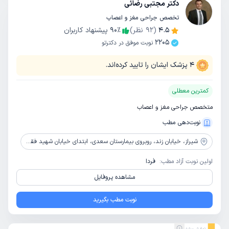
دکتر مجتبی رضائی
تخصص جراحی مغز و اعصاب
4.5
(
92
نظر)
٪
90
پیشنهاد کاربران
2205
نوبت موفق در دکترتو
4
پزشک ایشان را تایید کرده‌اند.
کمترین معطلی
متخصص جراحی مغز و اعصاب
نوبت‌دهی مطب
شیراز،
خیابان زند، روبروی بیمارستان سعدی، ابتدای خیابان شهید فقیهی( صورتگر)، مجتمع پزشکی کیمیا، طبقه 3، واحد 3
اولین نوبت آزاد مطب:
فردا
مشاهده پروفایل
نوبت مطب بگیرید
نمایش بیشتر