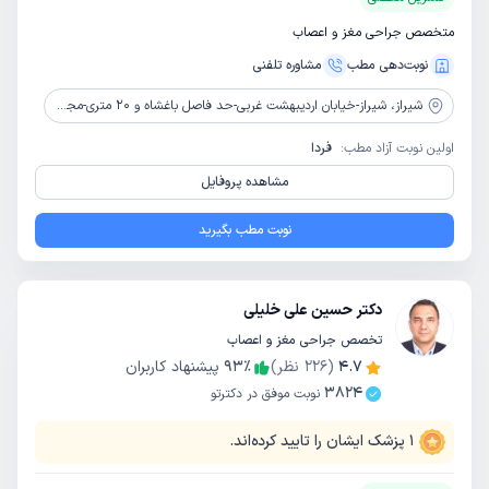
متخصص جراحی مغز و اعصاب
نوبت‌دهی مطب
مشاوره‌ تلفنی
شیراز،
شیراز-خیابان اردیبهشت غربی-حد فاصل باغشاه و ۲۰ متری-مجتمع پزشکی سینا-طبقه چهارم-واحد ۱۵
اولین نوبت آزاد مطب:
فردا
مشاهده پروفایل
نوبت مطب بگیرید
دکتر حسین علی خلیلی
تخصص جراحی مغز و اعصاب
4.7
(
226
نظر)
٪
93
پیشنهاد کاربران
3824
نوبت موفق در دکترتو
1
پزشک ایشان را تایید کرده‌اند.