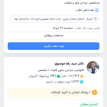
متخصص جراحی مغز و اعصاب
نوبت‌دهی مطب
شیراز،
خیابان معدل غربی، جنب مرکز تصویربرداری تابا، ساختمان نهال، طبقه ۴، واحد ۱۶
اولین نوبت آزاد مطب:
سه‌شنبه 27 مرداد
مشاهده پروفایل
نوبت مطب بگیرید
دکتر سید رضا موسوی
فلوشیپ جراحی ستون فقرات / تخصص جراحی مغز و اعصاب
4.2
(
106
نظر)
٪
84
پیشنهاد کاربران
1733
نوبت موفق در دکترتو
1
پزشک ایشان را تایید کرده‌اند.
کمترین معطلی