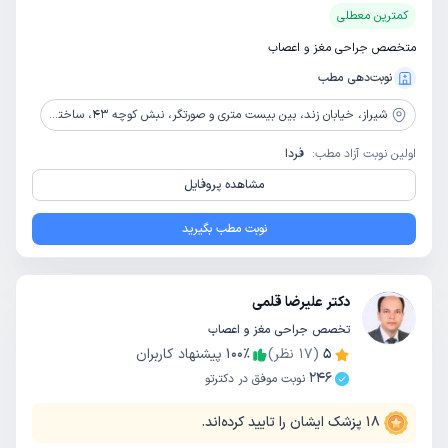
کمترین معطلی
متخصص جراحی مغز و اعصاب
نوبت‌دهی مطب
شیراز،
خیابان زند، بین بیست متری و صورتگر، نبش کوچه 43، ساختمان پزشکان فارس، طبقه 3، واحد 6
اولین نوبت آزاد مطب:
فردا
مشاهده پروفایل
نوبت مطب بگیرید
دکتر علیرضا قلمی
تخصص جراحی مغز و اعصاب
5
(
17
نظر)
٪
100
پیشنهاد کاربران
246
نوبت موفق در دکترتو
18
پزشک ایشان را تایید کرده‌اند.