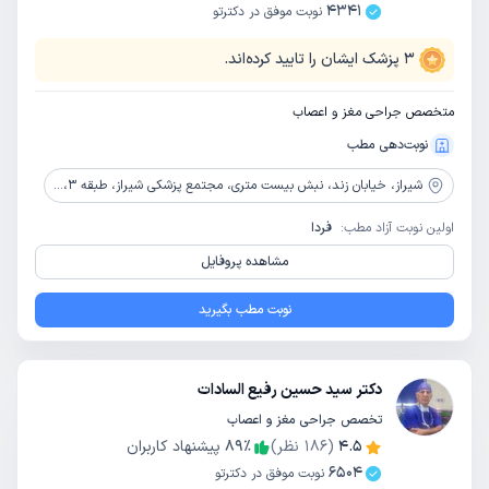
4341
نوبت موفق در دکترتو
3
پزشک ایشان را تایید کرده‌اند.
متخصص جراحی مغز و اعصاب
نوبت‌دهی مطب
شیراز،
خیابان زند، نبش بیست متری، مجتمع پزشکی شیراز، طبقه 3، واحد 303
اولین نوبت آزاد مطب:
فردا
مشاهده پروفایل
نوبت مطب بگیرید
دکتر سید حسین رفیع السادات
تخصص جراحی مغز و اعصاب
4.5
(
186
نظر)
٪
89
پیشنهاد کاربران
6504
نوبت موفق در دکترتو