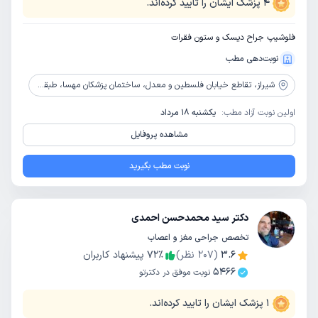
4
پزشک ایشان را تایید کرده‌اند.
فلوشیپ جراح دیسک و ستون فقرات
نوبت‌دهی مطب
شیراز،
تقاطع خیابان فلسطین و معدل، ساختمان پزشکان مهسا، طبقه 3، واحد 10
اولین نوبت آزاد مطب:
یکشنبه 18 مرداد
مشاهده پروفایل
نوبت مطب بگیرید
دکتر سید محمدحسن احمدی
تخصص جراحی مغز و اعصاب
3.6
(
207
نظر)
٪
72
پیشنهاد کاربران
5466
نوبت موفق در دکترتو
1
پزشک ایشان را تایید کرده‌اند.