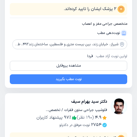
2
پزشک ایشان را تایید کرده‌اند.
متخصص جراحی مغز و اعصاب
نوبت‌دهی مطب
شیراز،
خیابان زند، بین بیست متری و فلسطین، ساختمان زند492، طبقه همکف
اولین نوبت آزاد مطب:
فردا
مشاهده پروفایل
نوبت مطب بگیرید
دکتر سید بهرام سیف
فلوشیپ جراحی ستون فقرات / تخصص جراحی مغز و اعصاب
4.9
(
190
نظر)
٪
97
پیشنهاد کاربران
2754
نوبت موفق در دکترتو