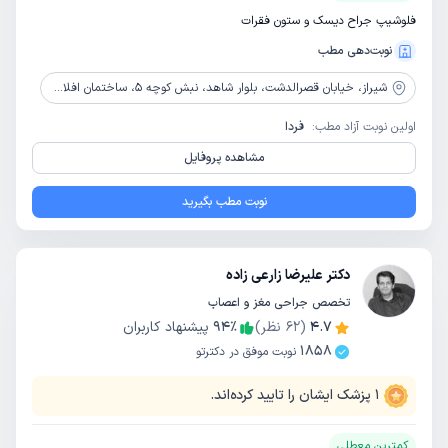
فلوشیپ جراح دیسک و ستون فقرات
نوبت‌دهی مطب
شیراز،
خیابان قصرالدشت، بلوار شاهد، نبش کوچه 5، ساختمان افلاک، طبقه 1، واحد 101
اولین نوبت آزاد مطب:
فردا
مشاهده پروفایل
نوبت مطب بگیرید
دکتر علیرضا زارعی زاده
تخصص جراحی مغز و اعصاب
4.7
(
62
نظر)
٪
94
پیشنهاد کاربران
1858
نوبت موفق در دکترتو
1
پزشک ایشان را تایید کرده‌اند.
کمترین معطلی