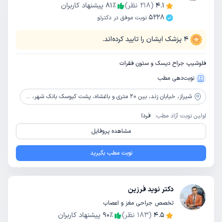
4.1
(
218
نظر)
٪
81
پیشنهاد کاربران
5228
نوبت موفق در دکترتو
4
پزشک ایشان را تایید کرده‌اند.
فلوشیپ جراح دیسک و ستون فقرات
نوبت‌دهی مطب
شیراز،
خیابان زند، بین 20 متری و باغشاه، پشت کیوسک بانک شهر، ساختمان شایان، طبقه سوم
اولین نوبت آزاد مطب:
فردا
مشاهده پروفایل
نوبت مطب بگیرید
دکتر نوید فرزین
تخصص جراحی مغز و اعصاب
4.5
(
183
نظر)
٪
90
پیشنهاد کاربران