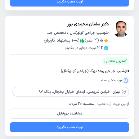
نوبت مطب بگیرید
دکتر سامان محمدی پور
فلوشیپ جراحی کولورکتال / تخصص جراحی عمومی
5
(
4
نظر)
٪
100
پیشنهاد کاربران
212
نوبت موفق در دکترتو
کمترین معطلی
فلوشیپ جراحی روده بزرگ (جراحی کولورکتال)
نوبت‌دهی مطب
تهران،
خیابان شریعتی، ابتدای خیابان یخچال، پلاک 97
اولین نوبت آزاد مطب:
سه‌شنبه 20 مرداد
مشاهده پروفایل
نوبت مطب بگیرید