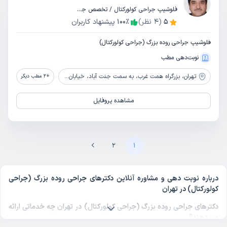
فلوشیپ جراحی کولورکتال / تخصص جراحی عمومی
5
(
4
نظر)
٪
100
پیشنهاد کاربران
فلوشیپ جراحی روده بزرگ (جراحی کولورکتال)
نوبت‌دهی مطب
تهران،
بزرگراه همت غرب، به سمت جنت آباد، خیابان شاهین شمالی، خیابان بهار، پلاک 17
+
2
مطب دیگر
مشاهده پروفایل
2
1
درباره نوبت دهی و مشاوره آنلاین دکترهای جراحی روده بزرگ (جراحی
کولورکتال) در تهران
دکترهای جراحی روده بزرگ (جراحی کولورکتال) در تهران چه خدماتی ارائه
می دهند؟