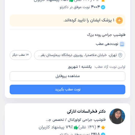
4004
نوبت موفق در دکترتو
1
پزشک ایشان را تایید کرده‌اند.
فلوشیپ جراحی روده بزرگ
نوبت‌دهی مطب
تهران،
خیابان ملاصدرا، روبروی درمانگاه بیمارستان بقیه الله، پلاک193، طبقه 2، واحد4
+
1
مطب دیگر
اولین نوبت آزاد مطب:
یکشنبه 1 شهریور
مشاهده پروفایل
نوبت مطب بگیرید
دکتر فخرالسادات انارکی
فلوشیپ جراحی کولورکتال / تخصص جراحی عمومی
4
(
149
نظر)
٪
79
پیشنهاد کاربران
2418
نوبت موفق در دکترتو