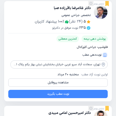
نمایش بیشتر
دکتر غلامرضا باقرزاده صبا
تخصص جراحی عمومی
5
(
24
نظر)
٪
100
پیشنهاد کاربران
235
نوبت موفق در دکترتو
پوشش دهی بیمه
کمترین معطلی
فلوشیپ جراحی کلورکتال
نوبت‌دهی مطب
تهران،
سعادت آباد سرو غربی خیابان بخشایش نبش بهار یکم پلاک 28/1 ساختمان پزشکان بخشایش طبقه دوم واحد 6
اولین نوبت آزاد مطب:
سه‌شنبه 20 مرداد
مشاهده پروفایل
نوبت مطب بگیرید
نمایش بیشتر
دکتر امیرحسین امامی میبدی