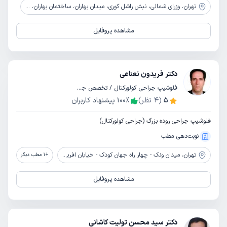
تهران،
وزرای شمالی، نبش راشل کوری، میدان بهاران، ساختمان بهاران، طبقه اول، واحد 8
مشاهده پروفایل
دکتر فریدون نعناعی
فلوشیپ جراحی کولورکتال / تخصص جراحی عمومی
5
(
4
نظر)
٪
100
پیشنهاد کاربران
فلوشیپ جراحی روده بزرگ (جراحی کولورکتال)
نوبت‌دهی مطب
تهران،
میدان ونک - چهار راه جهان کودک - خیابان افریقا - کوچه قربانی (کوچه 21 گاندی جنوبی) - پلاک 11 - واحد 9
+
1
مطب دیگر
مشاهده پروفایل
دکتر سید محسن تولیت کاشانی