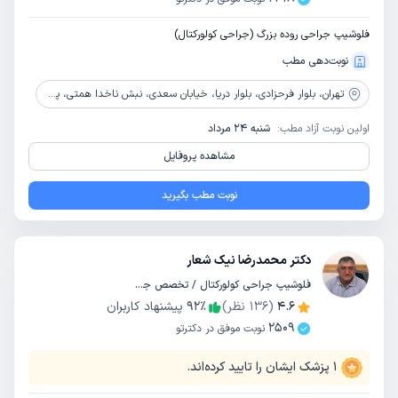
فلوشیپ جراحی روده بزرگ (جراحی کولورکتال)
نوبت‌دهی مطب
تهران،
بلوار فرحزادی، بلوار دریا، خیابان سعدی، نبش ناخدا همتی، پلاک 15، طبقه اول
اولین نوبت آزاد مطب:
شنبه 24 مرداد
مشاهده پروفایل
نوبت مطب بگیرید
دکتر محمدرضا نیک شعار
فلوشیپ جراحی کولورکتال / تخصص جراحی عمومی
4.6
(
136
نظر)
٪
92
پیشنهاد کاربران
2509
نوبت موفق در دکترتو
1
پزشک ایشان را تایید کرده‌اند.