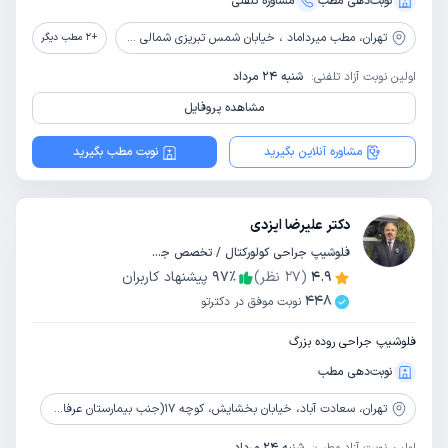
نوبت‌دهی مطب
مشاوره‌ تلفنی
تهران،
مطب میرداماد ، خیابان شمس تبریزی شمالی ، کوچه نیک رای ، پلاک دو ، واحد 10
+
2
مطب دیگر
اولین نوبت آزاد تلفنی:
شنبه 24 مرداد
مشاهده پروفایل
مشاوره آنلاین بگیرید
نوبت مطب بگیرید
دکتر علیرضا ایزدی
فلوشیپ جراحی کولورکتال / تخصص جراحی عمومی
4.9
(
27
نظر)
٪
97
پیشنهاد کاربران
448
نوبت موفق در دکترتو
فلوشیپ جراحی روده بزرگ
نوبت‌دهی مطب
تهران،
سعادت آباد، خیابان بخشایش، کوچه 17(جنب بیمارستان عرفان)، پلاک 81، واحد 7، طبقه سوم