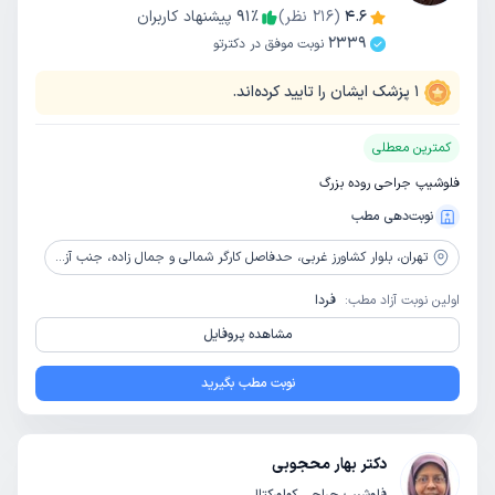
4.6
(
216
نظر)
٪
91
پیشنهاد کاربران
2339
نوبت موفق در دکترتو
1
پزشک ایشان را تایید کرده‌اند.
کمترین معطلی
فلوشیپ جراحی روده بزرگ
نوبت‌دهی مطب
تهران،
بلوار کشاورز غربی، حدفاصل کارگر شمالی و جمال زاده، جنب آزمایشگاه نور، پلاک 95، ساختمان پزشکان 95،طبقه 5، واحد 8
اولین نوبت آزاد مطب:
فردا
مشاهده پروفایل
نوبت مطب بگیرید
دکتر بهار محجوبی