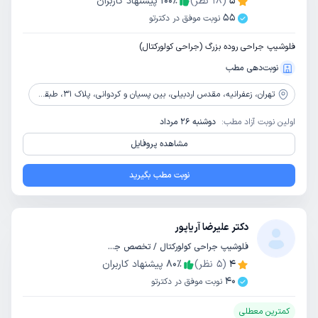
5
(
18
نظر)
٪
100
پیشنهاد کاربران
55
نوبت موفق در دکترتو
فلوشیپ جراحی روده بزرگ (جراحی کولورکتال)
نوبت‌دهی مطب
تهران،
زعفرانیه، مقدس اردبیلی، بین پسیان و کردوانی، پلاک 31، طبقه پنجم شمالی، واحد 27
اولین نوبت آزاد مطب:
دوشنبه 26 مرداد
مشاهده پروفایل
نوبت مطب بگیرید
دکتر علیرضا آریاپور
فلوشیپ جراحی کولورکتال / تخصص جراحی عمومی
4
(
5
نظر)
٪
80
پیشنهاد کاربران
40
نوبت موفق در دکترتو
کمترین معطلی