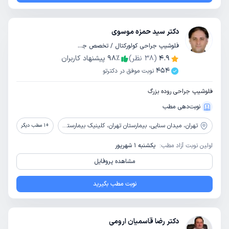
دکتر سید حمزه موسوی
فلوشیپ جراحی کولورکتال / تخصص جراحی عمومی
4.9
(
38
نظر)
٪
98
پیشنهاد کاربران
454
نوبت موفق در دکترتو
فلوشیپ جراحی روده بزرگ
نوبت‌دهی مطب
تهران،
میدان سنایی، بیمارستان تهران، کلینیک بیمارستان تهران
+
1
مطب دیگر
اولین نوبت آزاد مطب:
یکشنبه 1 شهریور
مشاهده پروفایل
نوبت مطب بگیرید
دکتر رضا قاسمیان ارومی