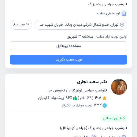
فلوشیپ جراحی روده بزرگ
نوبت‌دهی مطب
تهران،
ضلع شمال شرقی میدان ونک، خیابان شهید صانعی پلاک 42
+
1
مطب دیگر
اولین نوبت آزاد مطب:
سه‌شنبه 3 شهریور
مشاهده پروفایل
نوبت مطب بگیرید
دکتر سعید نجاری
فلوشیپ جراحی کولورکتال / تخصص جراحی عمومی
4.8
(
69
نظر)
٪
96
پیشنهاد کاربران
732
نوبت موفق در دکترتو
کمترین معطلی
فلوشیپ جراحی روده بزرگ (جراحی کولورکتال)