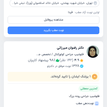
تهران،
خیابان شهید بهشتی، خیابان خالد اسلامبولی (وزرا)، نبش خیابان 27 (راشل کوری) ضلع میدان عماد مقنیه، ساختمان بهاران، طبقه همکف
اولین نوبت آزاد مطب:
فردا
مشاهده پروفایل
نوبت مطب بگیرید
دکتر رضوان میرزائی
فلوشیپ جراحی کولورکتال / تخصص جراحی عمومی
4.9
(
142
نظر)
٪
98
پیشنهاد کاربران
1328
نوبت موفق در دکترتو
1
پزشک ایشان را تایید کرده‌اند.
کمترین معطلی
فلوشیپ جراحی روده بزرگ
نوبت‌دهی مطب