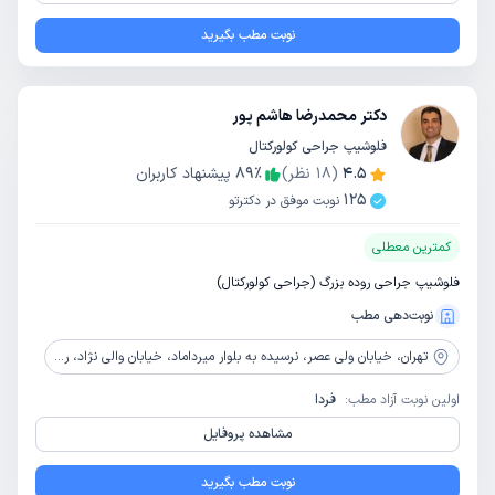
نوبت مطب بگیرید
دکتر محمدرضا هاشم پور
فلوشیپ جراحی کولورکتال
4.5
(
18
نظر)
٪
89
پیشنهاد کاربران
125
نوبت موفق در دکترتو
کمترین معطلی
فلوشیپ جراحی روده بزرگ (جراحی کولورکتال)
نوبت‌دهی مطب
تهران،
خیابان ولی عصر، نرسیده به بلوار میرداماد، خیابان والی نژاد، روبه روی بیمارستان هاشمی نژاد، پلاک 32، طبقه دوم، واحد 4
اولین نوبت آزاد مطب:
فردا
مشاهده پروفایل
نوبت مطب بگیرید