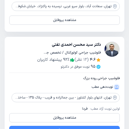
تهران،
سعادت آباد، بلوار سرو غربی، نرسیده به پاکنژاد، خیابان شکوفه، نبش خیابان جوی پا، ساختمان صنوبر، طبقه اول، واحد 22
مشاهده پروفایل
دکتر سید محسن احمدی تفتی
فلوشیپ جراحی کولورکتال / تخصص جراحی عمومی
4.6
(
12
نظر)
٪
92
پیشنهاد کاربران
95
نوبت موفق در دکترتو
فلوشیپ جراحی روده بزرگ
نوبت‌دهی مطب
تهران،
انتهای بلوار کشاورز - بین جمالزاده و قریب - پلاک 135 - ساختمان پزشکان کلینیک ویژه استاد یلدا
اولین نوبت آزاد مطب:
فردا
مشاهده پروفایل