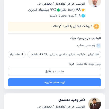
فلوشیپ جراحی کولورکتال / تخصص جراحی عمومی
4.9
(
158
نظر)
٪
97
پیشنهاد کاربران
1119
نوبت موفق در دکترتو
1
پزشک ایشان را تایید کرده‌اند.
فلوشیپ جراحی روده بزرگ
نوبت‌دهی مطب
تهران،
زعفرانیه، خیابان مقدس اردبیلی، پلاک31، طبقه پنجم شمالی، واحد 27
+
1
مطب دیگر
اولین نوبت آزاد مطب:
فردا
مشاهده پروفایل
نوبت مطب بگیرید
دکتر وحید معتمدی
فلوشیپ جراحی کولورکتال / تخصص جراحی عمومی