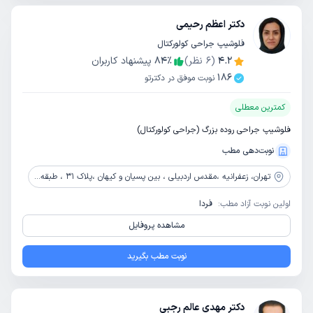
دکتر اعظم رحیمی
فلوشیپ جراحی کولورکتال
4.2
(
6
نظر)
٪
84
پیشنهاد کاربران
186
نوبت موفق در دکترتو
کمترین معطلی
فلوشیپ جراحی روده بزرگ (جراحی کولورکتال)
نوبت‌دهی مطب
تهران،
زعفرانیه ،مقدس اردبیلی ، بین پسیان و کیهان ،پلاک 31 ، طبقه پنجم شمالی، واحد 27
اولین نوبت آزاد مطب:
فردا
مشاهده پروفایل
نوبت مطب بگیرید
دکتر مهدی عالم رجبی