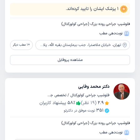
1
پزشک ایشان را تایید کرده‌اند.
فلوشیپ جراحی روده بزرگ (جراحی کولورکتال)
نوبت‌دهی مطب
تهران،
خیابان ملاصدرا، جنب بیمارستان بقیه الله، پلاک 218، مجتمع پزشکان آریا، طبقه سوم، واحد 11
+
1
مطب دیگر
مشاهده پروفایل
دکتر محمد وفایی
فلوشیپ جراحی کولورکتال / تخصص جراحی عمومی
2.9
(
19
نظر)
٪
58
پیشنهاد کاربران
351
نوبت موفق در دکترتو
فلوشیپ جراحی روده بزرگ (جراحی کولورکتال)
نوبت‌دهی مطب