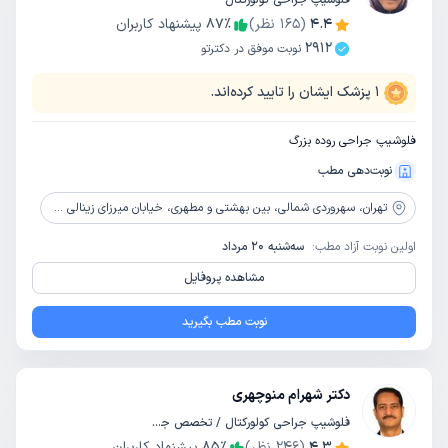
فلوشیپ جراحی کولورکتال
4.4
(
165
نظر)
٪
87
پیشنهاد کاربران
2912
نوبت موفق در دکترتو
1
پزشک ایشان را تایید کرده‌اند.
فلوشیپ جراحی روده بزرگ
نوبت‌دهی مطب
تهران،
سهروردی شمالی، بین بهشتی و مطهری، خیابان میرزای زینالی غربی، پلاک 123،طبقه همکف
اولین نوبت آزاد مطب:
سه‌شنبه 20 مرداد
مشاهده پروفایل
نوبت مطب بگیرید
دکتر شهرام منوچهری
فلوشیپ جراحی کولورکتال / تخصص جراحی عمومی
4.3
(
246
نظر)
٪
85
پیشنهاد کاربران