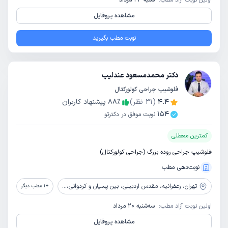
اولین نوبت آزاد مطب:
شنبه 24 مرداد
مشاهده پروفایل
نوبت مطب بگیرید
دکتر محمدمسعود عندلیب
فلوشیپ جراحی کولورکتال
4.4
(
31
نظر)
٪
88
پیشنهاد کاربران
154
نوبت موفق در دکترتو
کمترین معطلی
فلوشیپ جراحی روده بزرگ (جراحی کولورکتال)
نوبت‌دهی مطب
تهران،
زعفرانیه، مقدس اردبیلی، بین پسیان و کردوانی، پلاک 31، طبقه پنجم شمالی، واحد 27
+
1
مطب دیگر
اولین نوبت آزاد مطب:
سه‌شنبه 20 مرداد
مشاهده پروفایل