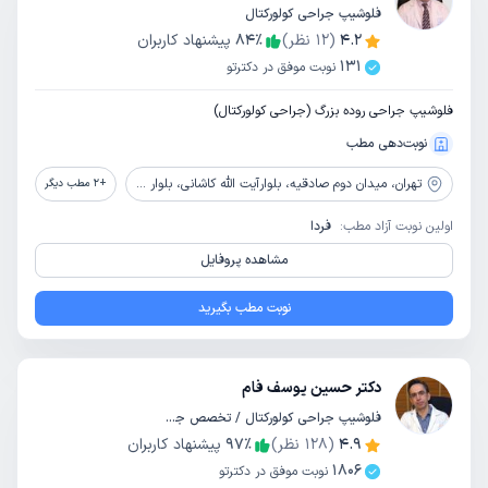
فلوشیپ جراحی کولورکتال
4.2
(
12
نظر)
٪
84
پیشنهاد کاربران
131
نوبت موفق در دکترتو
فلوشیپ جراحی روده بزرگ (جراحی کولورکتال)
نوبت‌دهی مطب
تهران،
میدان دوم صادقیه، بلوارآیت الله کاشانی، بلوار اباذر، بیمارستان تخصصی و فوق تخصصی پیامبران
+
2
مطب دیگر
اولین نوبت آزاد مطب:
فردا
مشاهده پروفایل
نوبت مطب بگیرید
دکتر حسین یوسف فام
فلوشیپ جراحی کولورکتال / تخصص جراحی عمومی
4.9
(
128
نظر)
٪
97
پیشنهاد کاربران
1806
نوبت موفق در دکترتو