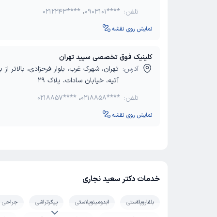
تلفن:
0903101****
،
0212243****
نمایش روی نقشه
کلینیک فوق تخصصی سپید تهران
آدرس:
تهران، شهرک غرب، بلوار فرحزادی، بالاتر از ب
آتیه، خیابان سادات، پلاک 29
تلفن:
0218858****
،
0218857****
نمایش روی نقشه
خدمات دکتر سعید نجاری
بلفاروپلاستی
ابدومینوپلاستی
پیکرتراشی
جراحی 