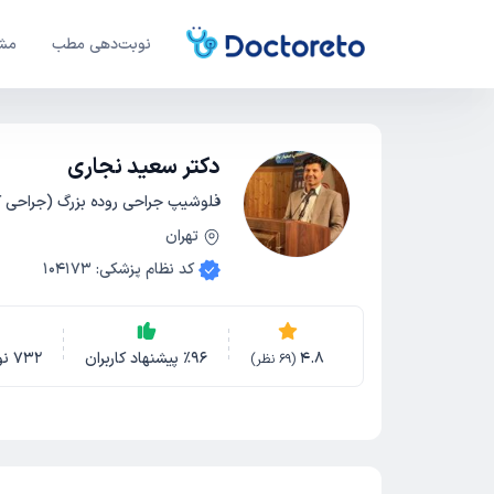
نوبت‌دهی مطب
مشا
دکتر سعید نجاری
فلوشیپ جراحی روده بزرگ (جراحی کو
تهران
کد نظام پزشکی
:
104173
4.8
96
٪
پیشنهاد کاربران
732
نو
(
69
نظر)