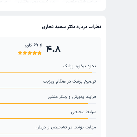
جراحی فیشر مقعدی
لیزر کیست مویی برگشتی
جراحی
آبسه مقعدی
فتق ناف
جراحی فتق
فتق شکمی
فتق کشاله ران
جراحی فتق هیاتال
سنگ کیسه صفرا
نظرات درباره دکتر سعید نجاری
جراحی لاپاراسکوپی کیسه صفرا
جراحی با لیزر
فیستول
آپاندیس
جراحی روده بزرگ
جراح سرطان لاپاراسکوپی
از
69
کاربر
4.8
برداشتن غده تیروئید
جراحی لاپاراسکوپی
هموروئید و ب
جراحی فیستول
نحوه برخورد پزشک
توضیح پزشک در هنگام ویزیت
فرآیند پذیرش و رفتار منشی
شرایط محیطی
مهارت پزشک در تشخیص و درمان