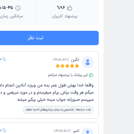
96
%
15-45 دقیقه
پیشنهاد کاربران
میانگین زمان 
ثبت نظر
نگین
ن
)
1405/05/11
(
این پزشک را پیشنهاد میکنم
واقعا خدا بهش طول عمر بده من ویزت آنلاین انجام داد
میگم هر وقت براش پیام میفرستم و در مورد مریضی و د
میپرسم صبورانه جواب میده خیلی پیگیر میشه
علت مراجعه:
تشخیص و درمان بیماری‌های ناحیه مقعد
امیر
ن
)
1405/05/06
(