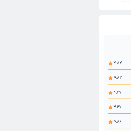
 روده
 مقعدی
واسیر
4.84
4.82
4.67
4.67
4.86