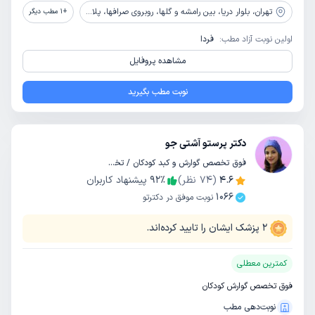
تهران،
بلوار دریا، بین رامشه و گلها، روبروی صرافها، پلاک 6462، طبقه4، واحد 16
+
1
مطب دیگر
اولین نوبت آزاد مطب:
فردا
مشاهده پروفایل
نوبت مطب بگیرید
دکتر پرستو آشتی جو
فوق تخصص گوارش و کبد کودکان / تخصص کودکان و اطفال
4.6
(
74
نظر)
٪
92
پیشنهاد کاربران
1066
نوبت موفق در دکترتو
2
پزشک ایشان را تایید کرده‌اند.
کمترین معطلی
فوق تخصص گوارش کودکان
نوبت‌دهی مطب