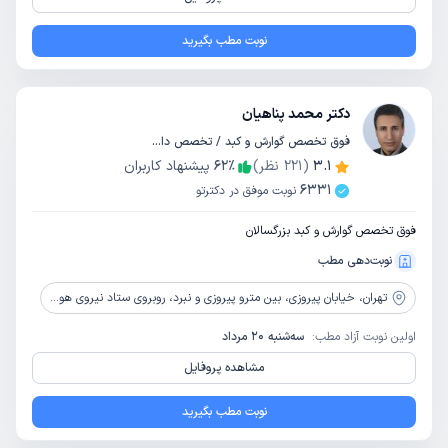
نوبت مطب بگیرید
دکتر محمد پناهیان
فوق تخصص گوارش و کبد / تخصص داخلی
3.1
(
221
نظر)
٪
62
پیشنهاد کاربران
6331
نوبت موفق در دکترتو
فوق تخصص گوارش و کبد بزرگسالان
نوبت‌دهی مطب
تهران،
خیابان پیروزی، بین مترو پیروزی و نبرد، روبروی ستاد نیروی هوایی، نبش کوچه ایلخانی ساختمان پزشکان 510 پلاک 510، طبقه سوم، واحد 4
اولین نوبت آزاد مطب:
سه‌شنبه 20 مرداد
مشاهده پروفایل
نوبت مطب بگیرید