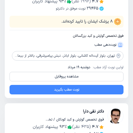
4.7
(
1996
نظر)
٪
93
پیشنهاد کاربران
29465
نوبت موفق در دکترتو
8
پزشک ایشان را تایید کرده‌اند.
فوق تخصص گوارش و کبد بزرگسالان
نوبت‌دهی مطب
تهران،
بلوار آیت‌اله کاشانی، بلوار اباذر، نبش پیامبرشرقی، بالاتر از بیمارستان پیامبر نرسیده به حکیم، ساختمان آریا، واحد 501
اولین نوبت آزاد مطب:
دوشنبه 19 مرداد
مشاهده پروفایل
نوبت مطب بگیرید
دکتر نقی دارا
فوق تخصص گوارش و کبد کودکان / تخصص کودکان و اطفال
4.7
(
435
نظر)
٪
93
پیشنهاد کاربران