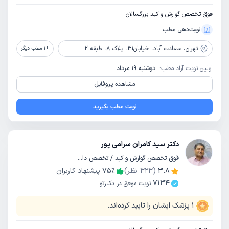
فوق تخصص گوارش و کبد بزرگسالان
نوبت‌دهی مطب
تهران،
سعادت آباد، خیابان31، پلاک 8، طبقه 2
+
1
مطب دیگر
اولین نوبت آزاد مطب:
دوشنبه 19 مرداد
مشاهده پروفایل
نوبت مطب بگیرید
دکتر سید کامران سرامی پور
فوق تخصص گوارش و کبد / تخصص داخلی
3.8
(
323
نظر)
٪
75
پیشنهاد کاربران
7134
نوبت موفق در دکترتو
1
پزشک ایشان را تایید کرده‌اند.