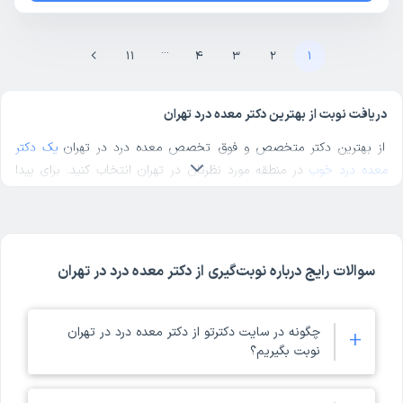
...
11
4
3
2
1
دریافت نوبت از بهترین دکتر معده درد تهران
از بهترین دکتر متخصص و فوق تخصص معده درد در تهران
یک دکتر
معده درد خوب
در منطقه مورد نظرتان در تهران انتخاب کنید. برای پیدا
کردن بهترین دکترهای متخصص معده درد در تهران با مراجعه به پروفایل
پزشک، رای و نظر مراجعه‌کنندگان درباره پزشک معده درد مربوطه را بررسی
کنید. دکترتو در تمام صفحات مربوط به دکترهای معده درد تهران، امکان
بررسی کد نظام پزشکی، آدرس مطب و مراکز حضور دکتر، شماره تماس و
سوالات رایج درباره نوبت‌گیری از دکتر معده درد در تهران
ثبت نوبت حضوری برای معده درد در پروفایل هر پزشک را فراهم کرده
است. ملاک انتخاب بهترین دکتر معده درد تهران در دکترتو، تخصص و
تجربه پزشک در کنار امتیاز و نظر مراجعه‌کنندگان است. با مراجعه به
چگونه در سایت دکترتو از دکتر معده درد در تهران
+
پروفایل هر یک از دکترهای تهران می‌توانید موارد ذکر شده در مورد آن دکتر
نوبت بگیریم؟
معده درد تهران را ببینید.در صورتی که معده‌درد طولانی شود، شدت پیدا
کند یا با علائمی مانند تهوع مداوم و احساس سوزش همراه باشد،
شما می‌توانید با مراجعه به صفحه دکترهای معده درد در سایت