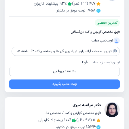
4.7
(
122
نظر)
٪
93
پیشنهاد کاربران
1758
نوبت موفق در دکترتو
کمترین معطلی
فوق تخصص گوارش و کبد بزرگسالان
نوبت‌دهی مطب
تهران،
سعادت آباد، بلوار دریا، بین گل ها و رامشه، پلاک 62، طبقه 5، واحد 17
اولین نوبت آزاد مطب:
فردا
مشاهده پروفایل
نوبت مطب بگیرید
دکتر مرضیه میری
فوق تخصص گوارش و کبد / تخصص داخلی
5
(
97
نظر)
٪
100
پیشنهاد کاربران
1534
نوبت موفق در دکترتو