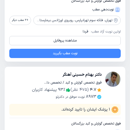
فوق تخصص گوارش و کبد بزرگسالان
نوبت‌دهی مطب
تهران،
فلکه سوم تهرانپارس، روبروی اورژانس بیمارستان تهرانپارس، جنب داروخانه عامری گلستان، پلاک 349، طبقه 4
+
2
مطب دیگر
اولین نوبت آزاد مطب:
فردا
مشاهده پروفایل
نوبت مطب بگیرید
دکتر بهنام حسینی آهنگر
فوق تخصص گوارش و کبد / تخصص داخلی
4.7
(
475
نظر)
٪
93
پیشنهاد کاربران
8973
نوبت موفق در دکترتو
1
پزشک ایشان را تایید کرده‌اند.
فوق تخصص گوارش و کبد بزرگسالان