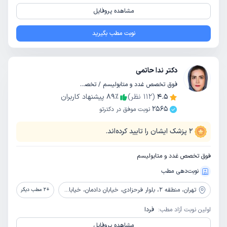
مشاهده پروفایل
نوبت مطب بگیرید
دکتر ندا حاتمی
فوق تخصص غدد و متابولیسم / تخصص داخلی
4.5
(
112
نظر)
٪
89
پیشنهاد کاربران
2565
نوبت موفق در دکترتو
2
پزشک ایشان را تایید کرده‌اند.
فوق تخصص غدد و متابولیسم
نوبت‌دهی مطب
تهران،
منطقه 2، بلوار فرحزادی، خیابان دادمان، خیابان سپهر، انتهای درختی شمالی، کلینیک تابان، پلاک 100
+
2
مطب دیگر
اولین نوبت آزاد مطب:
فردا
مشاهده پروفایل