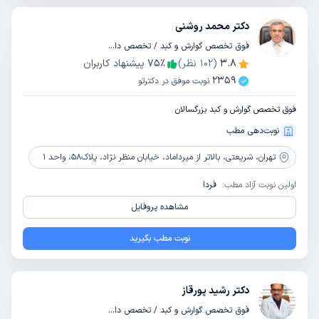
دکتر محمد روشنی
فوق تخصص گوارش و کبد / تخصص داخلی
3.8
(
102
نظر)
٪
75
پیشنهاد کاربران
2359
نوبت موفق در دکترتو
فوق تخصص گوارش و کبد بزرگسالان
نوبت‌دهی مطب
تهران،
شریعتی، بالاتر از میرداماد، خیابان منظر نژاد، پلاک58، واحد 1
اولین نوبت آزاد مطب:
فردا
مشاهده پروفایل
نوبت مطب بگیرید
دکتر رشید پورقاز
فوق تخصص گوارش و کبد / تخصص داخلی