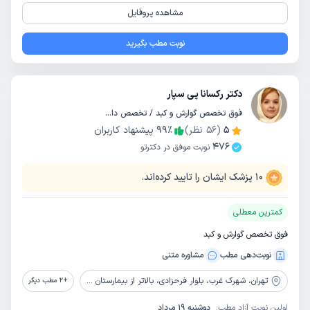
مشاهده پروفایل
نوبت مطب بگیرید
دکتر رکسانا پی سپار
فوق تخصص گوارش و کبد / تخصص داخلی
5
(
56
نظر)
٪
99
پیشنهاد کاربران
476
نوبت موفق در دکترتو
10
پزشک ایشان را تایید کرده‌اند.
کمترین معطلی
فوق تخصص گوارش و کبد
نوبت‌دهی مطب
مشاوره‌ متنی
تهران،
شهرک غرب، بلوار فرحزادی، بالاتر از بیمارستان آتیه، خیابان سادات، پلاک 29
+
2
مطب دیگر
اولین نوبت آزاد مطب:
دوشنبه 19 مرداد