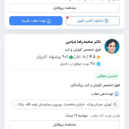
مشاهده پروفایل
مشاوره آنلاین فوری
نوبت مطب بگیرید
دکتر محمدرضا عباسی
فوق تخصص گوارش و کبد
4.5
(
50
نظر)
٪
90
پیشنهاد کاربران
911
نوبت موفق در دکترتو
کمترین معطلی
فوق تخصص گوارش و کبد بزرگسالان
نوبت‌دهی مطب
تهران،
میدان ونک، خیابان ملاصدرا، روبروی بیمارستان بقیه الله، پلاک 175، ساختمان پزشکان امید، طبقه 6
اولین نوبت آزاد مطب:
دوشنبه 19 مرداد
مشاهده پروفایل