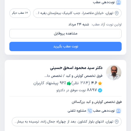
نوبت‌دهی مطب
تهران،
خیابان ملاصدرا، جنب کلینیک بیمارستان بقیه الله، ساختمان پزشکان آریا، پلاک 218، طبقه 4، واحد 13
+
1
مطب دیگر
اولین نوبت آزاد مطب:
شنبه 24 مرداد
مشاهده پروفایل
نوبت مطب بگیرید
دکتر سید محمود اسحق حسینی
فوق تخصص گوارش و کبد / تخصص داخلی
4.6
(
384
نظر)
٪
92
پیشنهاد کاربران
8897
نوبت موفق در دکترتو
فوق تخصص گوارش و کبد بزرگسالان
نوبت‌دهی مطب
مشاوره‌ تلفنی
تهران،
انتهای بلوار کشاورز، بعد از چهارراه جمال زاده، نرسیده به بیمارستان امام خمینی، پلاک 145، جنب داروخانه مهرپویا