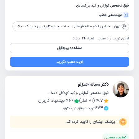
فوق تخصص گوارش و کبد بزرگسالان
نوبت‌دهی مطب
تهران،
خیابان قائم مقام فراهانی ، جنب بیمارستان تهران کلینیک ، پلاک 178
اولین نوبت آزاد مطب:
شنبه 24 مرداد
مشاهده پروفایل
نوبت مطب بگیرید
دکتر سمانه حمزلو
فوق تخصص گوارش و کبد کودکان / تخصص کودکان و اطفال
4.7
(
81
نظر)
٪
94
پیشنهاد کاربران
674
نوبت موفق در دکترتو
1
پزشک ایشان را تایید کرده‌اند.
کمترین معطلی