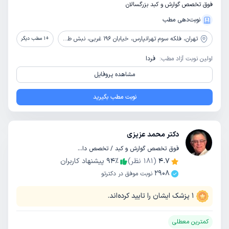
فوق تخصص گوارش و کبد بزرگسالان
نوبت‌دهی مطب
تهران،
فلکه سوم تهرانپارس، خیابان 196 غربی، نبش طاهری، ساختمان پزشکان تهرانپارس، واحد 12، کلینیک فوق تخصصی متین
+
1
مطب دیگر
اولین نوبت آزاد مطب:
فردا
مشاهده پروفایل
نوبت مطب بگیرید
دکتر محمد عزیزی
فوق تخصص گوارش و کبد / تخصص داخلی
4.7
(
181
نظر)
٪
94
پیشنهاد کاربران
2908
نوبت موفق در دکترتو
1
پزشک ایشان را تایید کرده‌اند.
کمترین معطلی