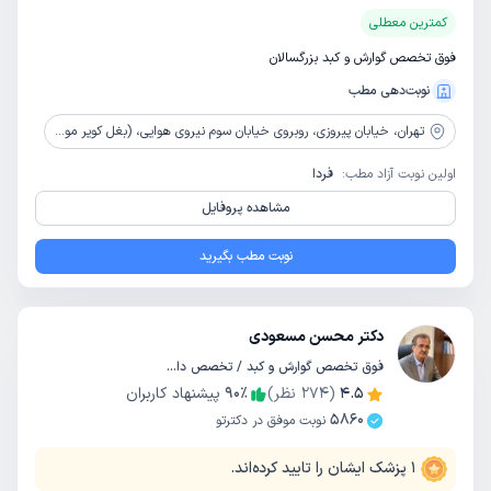
کمترین معطلی
فوق تخصص گوارش و کبد بزرگسالان
نوبت‌دهی مطب
تهران،
خیابان پیروزی، روبروی خیابان سوم نیروی هوایی، (بغل کویر موتور )، ساختمان یاسین شرقی، پلاک 194، طبقه اول
اولین نوبت آزاد مطب:
فردا
مشاهده پروفایل
نوبت مطب بگیرید
دکتر محسن مسعودی
فوق تخصص گوارش و کبد / تخصص داخلی
4.5
(
274
نظر)
٪
90
پیشنهاد کاربران
5860
نوبت موفق در دکترتو
1
پزشک ایشان را تایید کرده‌اند.