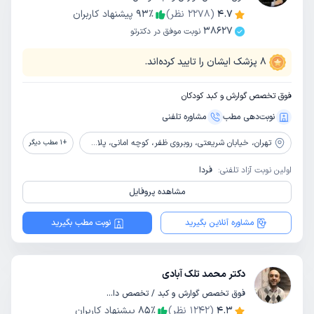
4.7
(
2278
نظر)
٪
93
پیشنهاد کاربران
38627
نوبت موفق در دکترتو
8
پزشک ایشان را تایید کرده‌اند.
فوق تخصص گوارش و کبد کودکان
نوبت‌دهی مطب
مشاوره‌ تلفنی
تهران،
خیابان شریعتی، روبروی ظفر، کوچه امانی، پلاک 2، طبقه 3
+
1
مطب دیگر
اولین نوبت آزاد تلفنی:
فردا
مشاهده پروفایل
مشاوره آنلاین بگیرید
نوبت مطب بگیرید
دکتر محمد تلک آبادی
فوق تخصص گوارش و کبد / تخصص داخلی
4.3
(
1242
نظر)
٪
85
پیشنهاد کاربران