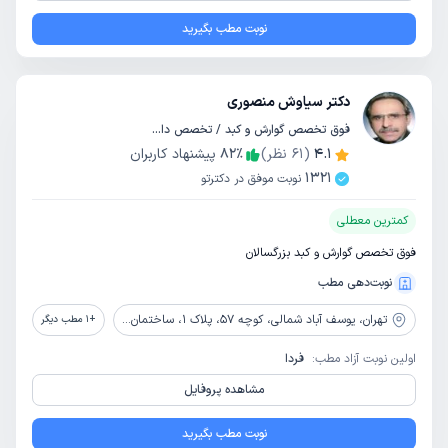
نوبت مطب بگیرید
دکتر سیاوش منصوری
فوق تخصص گوارش و کبد / تخصص داخلی
4.1
(
61
نظر)
٪
82
پیشنهاد کاربران
1321
نوبت موفق در دکترتو
کمترین معطلی
فوق تخصص گوارش و کبد بزرگسالان
نوبت‌دهی مطب
تهران،
یوسف آباد شمالی، کوچه 57، پلاک 1، ساختمان پزشکان
+
1
مطب دیگر
اولین نوبت آزاد مطب:
فردا
مشاهده پروفایل
نوبت مطب بگیرید