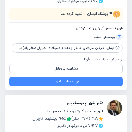
8087
نوبت موفق در دکترتو
4
پزشک ایشان را تایید کرده‌اند.
فوق تخصص گوارش و کبد کودکان
نوبت‌دهی مطب
تهران،
خیابان شریعتی، بالاتر از تقاطع میرداماد، خیابان منظرنژاد( نیام)، پلاک 58، طبقه 2، واحد 6
اولین نوبت آزاد مطب:
فردا
مشاهده پروفایل
نوبت مطب بگیرید
دکتر شهرام یوسف پور
فوق تخصص گوارش و کبد / تخصص داخلی
4.8
(
378
نظر)
٪
95
پیشنهاد کاربران
7927
نوبت موفق در دکترتو