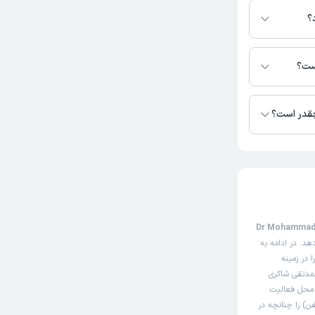
؟
قی شاکری در دسترس
است؟
چقدر است؟
زی دکتر محمدتقی
ین صفحه مثل سایت نوبت‌دهی اینترنتی دکتر محمدتقی شاکری (Dr Mohammad
د. در ادامه به
 در زمینه
حمدتقی شاکری
ی محل فعالیت
) را چنانچه در