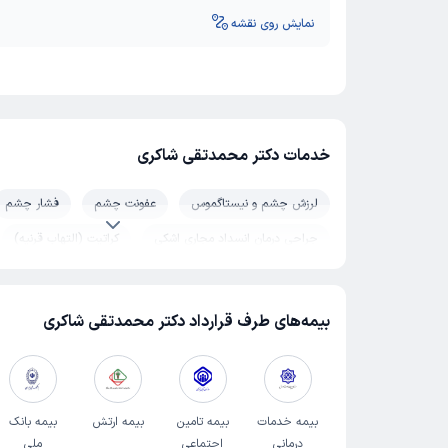
نمایش روی نقشه
خدمات دکتر محمدتقی شاکری
لرزش چشم و نیستاگموس
عفونت چشم
فشار چشم
جراحی درمان انسداد مجاری اشکی
کراتیت (التهاب قرنیه)
پروتز چشم
تنبلی چشم کودکان و بزرگسالان
انحراف چ
آستیگماتیسم چشم
ویژن تراپی
پاکیمتری
میکرو
بیمه‌های طرف قرارداد دکتر محمدتقی شاکری
درمان دوبینی چشم
عمل لیزیک چشم
گونیوسکوپی
گلوکوم و آب سیاه
تاری دید
عمل آب مروارید (کاتاراکت)
پیوند قرنیه
یووئیت و التهاب چشم
لنز طبی
بیمه خدمات
بیمه تامین
بیمه ارتش
بیمه بانک
درمانی
اجتماعی
ملی