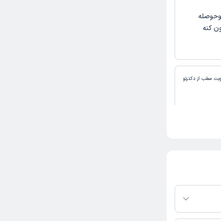
 وحوصله
ن کنه
وبت مطب از دکترتو
 در پلتفرم دکترتو