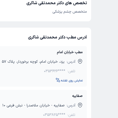
تخصص های دکتر محمدتقی شاکری
متخصص چشم پزشکی
آدرس مطب دکتر محمدتقی شاکری
مطب خیابان امام
آدرس:
یزد، خیابان امام، کوچه برخوردار، پلاک ۵۷
تلفن:
0353626****
نمایش روی نقشه
صفاییه
آدرس:
صفاییه - خیابان ملاصدرا - نبش فرعی 10
تلفن:
0353825****