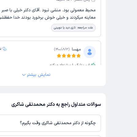
محیط معمولی بود. منشی نبود .آقای دکتر خیلی با صبر
معاینه میکردند و خیلی خوش برخورد بودند خدا حفظشو
علت مراجعه:
تاری دید یا دوبینی
مهسا
ن
)
1400/09/12
(
این پزشک را پیشنهاد میکنم
زمان انتظار:
0-15 دقیقه
نمایش بیشتر
awliiiiii❤️❤️بی نظیر
سوالات متداول راجع به دکتر محمدتقی شاکری
چگونه از دکتر محمدتقی شاکری وقت بگیرم؟
در صورتی که
دکتر محمدتقی شاکری
دارای پروفایل فعال و نوبت‌دهی باز