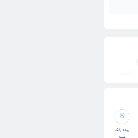
پریمتری
شم بزرگسالان
فتالموس
بیمه بانک
سپه