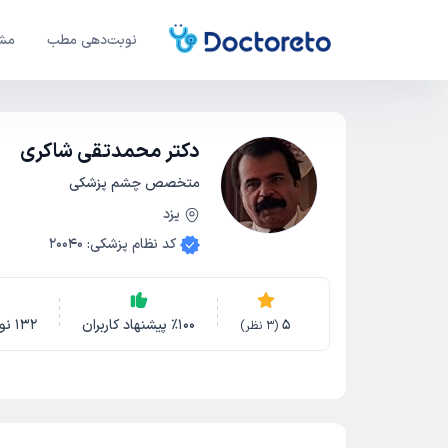
نوبت‌دهی مطب
مشا
دکتر محمدتقی شاکری
متخصص چشم پزشکی
یزد
کد نظام پزشکی
:
20040
5
100
٪
پیشنهاد کاربران
132
نو
(
3
نظر)