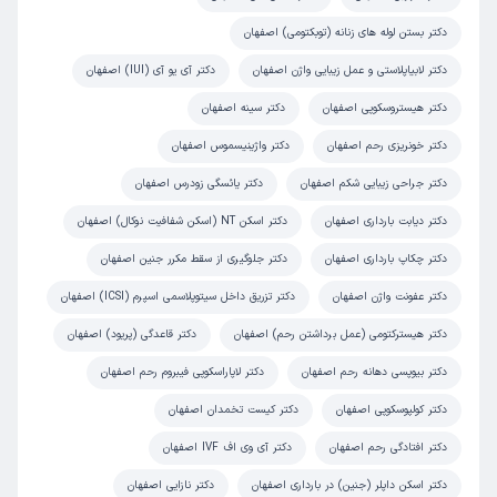
به هیچ وجه توصیه نمی شود
دکتر بستن لوله های زنانه (توبکتومی) اصفهان
علت مراجعه:
مراقبت‌های بارداری و زایمان طبیعی یا سزارین
دکتر لابیاپلاستی و عمل زیبایی واژن اصفهان
دکتر آی یو آی (IUI) اصفهان
کاربر دکترتو
دکتر هیستروسکوپی اصفهان
دکتر سینه اصفهان
نوبت مطب از دکترتو
)
1405/03/06
(
دکتر خونریزی رحم اصفهان
دکتر واژینیسموس اصفهان
این پزشک را پیشنهاد میکنم
دکتر جراحی زیبایی شکم اصفهان
دکتر یائسگی زودرس اصفهان
زمان انتظار:
45-90 دقیقه
دکتر دیابت بارداری اصفهان
دکتر اسکن NT (اسکن شفافیت نوکال) اصفهان
خانم دکتر هم برخوردشون خوب بود هم تشخیصشون.راضی
دکتر چکاپ بارداری اصفهان
دکتر جلوگیری از سقط مکرر جنین اصفهان
بودم من
دکتر عفونت واژن اصفهان
دکتر تزریق داخل سیتوپلاسمی اسپرم (ICSI) اصفهان
علت مراجعه:
درمان عفونت‌های دستگاه تناسلی زنان
دکتر هیسترکتومی (عمل برداشتن رحم) اصفهان
دکتر قاعدگی (پریود) اصفهان
دکتر بیوپسی دهانه رحم اصفهان
دکتر لاپاراسکوپی فیبروم رحم اصفهان
فاطمه
کاربر آزاد
)
1405/03/04
(
دکتر کولپوسکوپی اصفهان
دکتر کیست تخمدان اصفهان
این پزشک را پیشنهاد میکنم
دکتر افتادگی رحم اصفهان
دکتر آی وی اف IVF اصفهان
زمان انتظار:
0-15 دقیقه
دکتر اسکن داپلر (جنین) در بارداری اصفهان
دکتر نازایی اصفهان