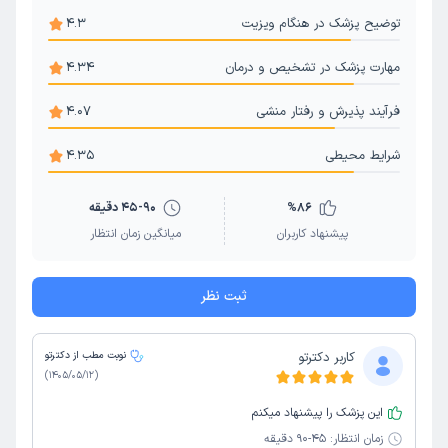
توضیح پزشک در هنگام ویزیت
4.3
مهارت پزشک در تشخیص و درمان
4.34
فرآیند پذیرش و رفتار منشی
4.07
شرایط محیطی
4.35
86
%
45-90 دقیقه
پیشنهاد کاربران
میانگین زمان انتظار
ثبت نظر
کاربر دکترتو
نوبت مطب از دکترتو
)
1405/05/12
(
این پزشک را پیشنهاد میکنم
زمان انتظار:
45-90 دقیقه