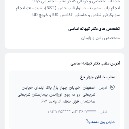
خدمات تخصصی و درمانی که در مطب انجام می گردد:
انجام پاپ اسمیر، تست نوار قلب جنین (NST)، آمینوسنتز، انجام
سونوگرافی شکمی و حاملگی، گذاشتن IUD و خروج IUD
تخصص های دکتر کیهانه اساسی
متخصص زنان و زایمان
آدرس مطب دکتر کیهانه اساسی
مطب خیابان چهار باغ
آدرس:
اصفهان، خیابان چهار باغ بالا، ابتدای خیابان
شریعتی، رو به روی اورژانس بیمارستان شریعتی،
ساختمان فراز، طبقه 6، واحد 602
تلفن:
0313627****
،
0913075****
نمایش روی نقشه