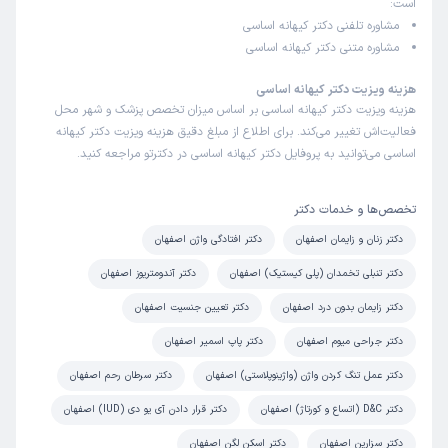
است:
مشاوره تلفنی دکتر کیهانه اساسی
علت مراجعه:
مراقبت‌های بارداری و زایمان طبیعی یا سزارین
مشاوره متنی دکتر کیهانه اساسی
هزینه ویزیت دکتر کیهانه اساسی
کاربر دکترتو
نوبت مطب از دکترتو
هزینه ویزیت دکتر کیهانه اساسی بر اساس میزان تخصص پزشک و شهر محل
)
1405/03/20
(
فعالیت‌اش تغییر می‌کند. برای اطلاع از مبلغ دقیق هزینه ویزیت دکتر کیهانه
این پزشک را پیشنهاد میکنم
اساسی می‌توانید به پروفایل دکتر کیهانه اساسی در دکترتو مراجعه کنید.
زمان انتظار:
0-15 دقیقه
تخصص‌ها و خدمات دکتر
زمان گذاشتن دکتر و ماما و همچنین منشی عالی و واقعا
رفتارشون به دل میشینه
دکتر زنان و زایمان اصفهان
دکتر افتادگی واژن اصفهان
علت مراجعه:
مراقبت‌های بارداری و زایمان طبیعی یا سزارین
دکتر تنبلی تخمدان (پلی کیستیک) اصفهان
دکتر آندومتریوز اصفهان
دکتر زایمان بدون درد اصفهان
دکتر تعیین جنسیت اصفهان
پگاه
نوبت مطب از دکترتو
دکتر جراحی میوم اصفهان
دکتر پاپ اسمیر اصفهان
)
1405/03/15
(
دکتر عمل تنگ کردن واژن (واژینوپلاستی) اصفهان
دکتر سرطان رحم اصفهان
این پزشک را پیشنهاد نمیکنم
دکتر D&C (اتساع و کورتاژ) اصفهان
دکتر قرار دادن آی یو دی (IUD) اصفهان
زمان انتظار:
0-15 دقیقه
دکتر سزارین اصفهان
دکتر اسکن لگن اصفهان