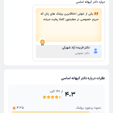
درباره دکتر کیهانه اساسی
تزریق داخل سیتوپلاسمی اسپرم (ICSI)
یکی از خوش اخلاقترین پزشک های زنان که
هیسترکتومی (عمل برداشتن رحم)
قاعدگی (پریود)
حریم خصوصی در مطبشون کاملا رعایت میشه
بیوپسی دهانه رحم
لاپاراسکوپی فیبروم رحم
کولپوسکوپی
کیست تخمدان
افتادگی رحم
آی وی اف IVF
اسکن داپلر (جنین) در بارداری
نازایی
ناباروری
دکتر فریده آزاد شهرکی
اکو قلب جنین
آمینوسنتز
دکتر عمومی
نظرات درباره دکتر کیهانه اساسی
از
168
کاربر
4.3
نحوه برخورد پزشک
4.35