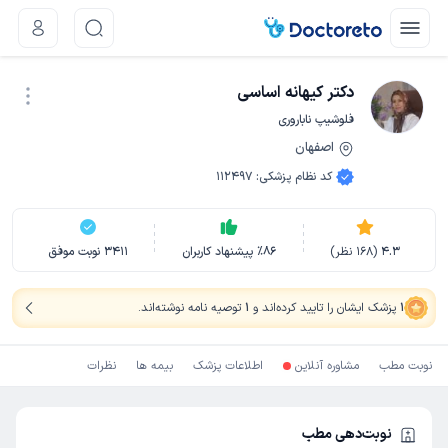
دکتر کیهانه اساسی
فلوشیپ ناباروری
اصفهان
نوبت اینترنتی
کد نظام پزشکی
:
112497
4.3
(
168
نظر)
86
٪
پیشنهاد کاربران
3411
نوبت موفق
1
پزشک ایشان را تایید کرده‌اند
و
1
توصیه نامه نوشته‌اند
.
نوبت مطب
مشاوره آنلاین
اطلاعات پزشک
بیمه ها
نظرات
نوبت‌دهی مطب