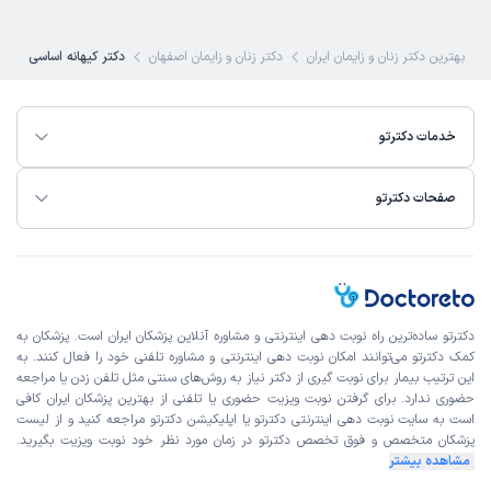
این پزشک را پیشنهاد میکنم
بهترین دکتر زنان و زایمان ایران
دکتر زنان و زایمان اصفهان
دکتر کیهانه اساسی
زمان انتظار:
15-45 دقیقه
همه چیز عالی بود
خدمات دکترتو
علت مراجعه:
انجام پاپ‌اسمیر و غربالگری سرطان‌های زنان
صفحات دکترتو
کاربر دکترتو
نوبت مطب از دکترتو
)
1405/02/21
(
این پزشک را پیشنهاد میکنم
زمان انتظار:
15-45 دقیقه
برای جلسه اول خوب بود
دکترتو ساده‌ترین راه نوبت‌ دهی اینترنتی و مشاوره آنلاین پزشکان ایران است. پزشکان به
کمک دکترتو می‌توانند امکان نوبت دهی اینترنتی و مشاوره تلفنی خود را فعال کنند. به
این ترتیب بیمار برای نوبت گیری از دکتر نیاز به روش‌های سنتی مثل تلفن زدن یا مراجعه
حضوری ندارد. برای گرفتن نوبت ویزیت حضوری یا تلفنی از بهترین پزشکان ایران کافی
کاربر دکترتو
نوبت مطب از دکترتو
است به
سایت نوبت دهی اینترنتی
دکترتو یا اپلیکیشن دکترتو مراجعه کنید و از
لیست
)
1405/02/21
(
پزشکان متخصص و فوق تخصص
دکترتو در زمان مورد نظر خود نوبت ویزیت بگیرید.
مشاهده بیشتر
این پزشک را پیشنهاد میکنم