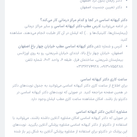
دکتر زایمان بدون درد اصفهان
عدم رضایت
دکتر تعیین جنسیت اصفهان
علت مراجعه:
سزارین
دکتر کیهانه اساسی در کجا و کدام مرکز درمانی کار می‌کند؟
در ادامه می‌توانید
آدرس مطب دکتر کیهانه اساسی
و سایر مراکز درمانی
کاربر دکترتو
نوبت مطب از دکترتو
(بیمارستان‌ها، کلینیک‌ها و …) که ایشان در آن کار طبابت انجام می‌دهند، مشاهده
)
1405/04/13
(
کنید:
آدرس و شماره تلفن
دکتر کیهانه اساسی مطب خیابان چهار باغ اصفهان
این پزشک را پیشنهاد میکنم
اصفهان، خیابان چهار باغ بالا، ابتدای خیابان شریعتی، رو به روی اورژانس
زمان انتظار:
15-45 دقیقه
بیمارستان شریعتی، ساختمان فراز، طبقه 6، واحد 602، شماره تلفن:
09130755288، 03136274928
عالی
ساعت کاری دکتر کیهانه اساسی
علت مراجعه:
مدیریت دوران یائسگی و مشکلات هورمونی
برای اطلاع از ساعت کاری دکتر کیهانه اساسی می‌توانید به جدول نوبت‌های دکتر
در همین صفحه مراجعه کنید. در صورتی که نوبت‌های دکتر کیهانه اساسی در
کاربر دکترتو
نوبت مطب از دکترتو
دکترتو باز باشد، امکان مشاهده ساعت کاری مطب ایشان وجود دارد.
)
1405/04/08
(
مشاوره آنلاین دکتر کیهانه اساسی
این پزشک را پیشنهاد میکنم
در صورتی که دکتر کیهانه اساسی امکان مشاوره آنلاین داشته باشند، می‌توانید با
زمان انتظار:
بیش از 90 دقیقه
استفاده از دکترتو از دکتر کیهانه اساسی مشاوره پزشکی آنلاین بگیرید. نوبت‌های
این پزشک در دکترتو برای استفاده از مشاوره پزشکی آنلاین به شکل زیر باز شده
دکتر باسواد و دانش و بسیار حاذقی هستند