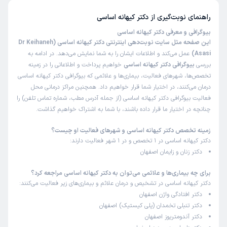
محیط مطب آروم و دلنشین بود خانم دکتر برخورد عالی
ومهربونی داشتن منشیشون هم خانم بااخلاق وخوبی بودن
راهنمای نوبت‌گیری از
دکتر کیهانه اساسی
علت مراجعه:
اقدام به بارداری
بیوگرافی و معرفی دکتر کیهانه اساسی
این صفحه مثل سایت نوبت‌دهی اینترنتی دکتر کیهانه اساسی (Dr Keihaneh
Asasi)
عمل می‌کند و اطلاعات ایشان را به شما نمایش می‌دهد. در ادامه به
کاربر دکترتو
نوبت مطب از دکترتو
بررسی
بیوگرافی دکتر کیهانه اساسی
خواهیم پرداخت و اطلاعاتی را در زمینه
)
1405/04/19
(
تخصص‌ها، شهرهای فعالیت، بیماری‌ها و علائمی که بیوگرافی دکتر کیهانه اساسی
درمان می‌کنند، در اختیار شما قرار خواهیم داد. همچنین مراکز درمانی محل
این پزشک را پیشنهاد نمیکنم
فعالیت بیوگرافی دکتر کیهانه اساسی (از جمله آدرس مطب، شماره تماس تلفن) را
زمان انتظار:
بیش از 90 دقیقه
چنانچه در اختیار ما قرار داده باشند، با شما به اشتراک خواهیم گذاشت.
عدم رضایت
زمینه تخصص دکتر کیهانه اساسی و شهرهای فعالیت او چیست؟
علت مراجعه:
دکتر کیهانه اساسی در 1 تخصص و در 1 شهر فعالیت دارند:
مراقبت‌های بارداری و زایمان طبیعی یا سزارین
دکتر زنان و زایمان اصفهان
فاطمه
نوبت مطب از دکترتو
برای چه بیماری‌ها و علائمی می‌توان به دکتر کیهانه اساسی مراجعه کرد؟
)
1405/04/17
(
دکتر کیهانه اساسی در تشخیص و درمان علائم و بیماری‌های زیر فعالیت می‌کنند:
دکتر افتادگی واژن اصفهان
این پزشک را پیشنهاد نمیکنم
دکتر تنبلی تخمدان (پلی کیستیک) اصفهان
زمان انتظار:
بیش از 90 دقیقه
دکتر آندومتریوز اصفهان