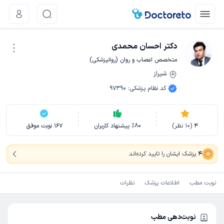
دکتر احسان محمدی
متخصص اعصاب و روان (روانپزشکی)
شیراز
نوبت اینترنتی
کد نظام پزشکی
:
97390
4
(
10
نظر)
80
٪
پیشنهاد کاربران
167
نوبت موفق
4
پزشک ایشان را تایید کرده‌اند
.
نوبت مطب
اطلاعات پزشک
نظرات
نوبت‌دهی مطب