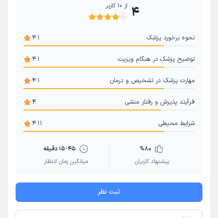
از
10
کاربر
4
اختلال یادگیری کودکان
درمان اسکیزوفرنی
درمان فوبیا
نحوه برخورد پزشک
4.1
توضیح پزشک در هنگام ویزیت
4.1
مهارت پزشک در تشخیص و درمان
4.1
فرآیند پذیرش و رفتار منشی
4
شرایط محیطی
4.11
80
%
15-45 دقیقه
پیشنهاد کاربران
میانگین زمان انتظار
ثبت نظر