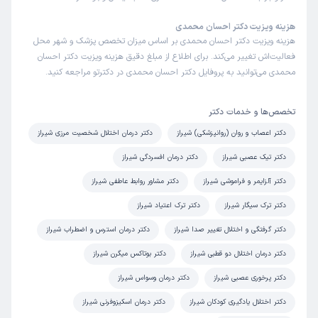
علت مراجعه:
تمدید دارو
هزینه ویزیت دکتر احسان محمدی
هزینه ویزیت دکتر احسان محمدی بر اساس میزان تخصص پزشک و شهر محل
فعالیت‌اش تغییر می‌کند. برای اطلاع از مبلغ دقیق هزینه ویزیت دکتر احسان
کاربر دکترتو
نوبت مطب از دکترتو
محمدی می‌توانید به پروفایل دکتر احسان محمدی در دکترتو مراجعه کنید.
)
1403/12/10
(
این پزشک را پیشنهاد میکنم
تخصص‌ها و خدمات دکتر
زمان انتظار:
0-15 دقیقه
دکتر اعصاب و روان (روانپزشکی) شیراز
دکتر درمان اختلال شخصیت مرزی شیراز
عالی ..دکتری با توانایی و مهارت بالا
دکتر تیک عصبی شیراز
دکتر درمان افسردگی شیراز
علت مراجعه:
اضطراب، استرس و وسواس
دکتر آلزایمر و فراموشی شیراز
دکتر مشاور روابط عاطفی شیراز
دکتر ترک سیگار شیراز
دکتر ترک اعتیاد شیراز
دکتر گرفتگی و اختلال تغییر صدا شیراز
دکتر درمان استرس و اضطراب شیراز
دکتر درمان اختلال دو قطبی شیراز
دکتر بوتاکس میگرن شیراز
دکتر پرخوری عصبی شیراز
دکتر درمان وسواس شیراز
دکتر اختلال یادگیری کودکان شیراز
دکتر درمان اسکیزوفرنی شیراز