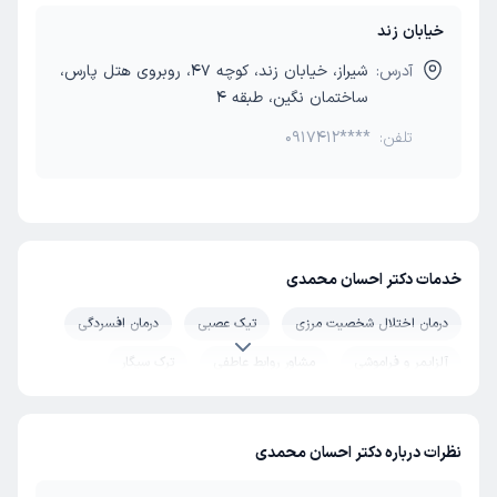
خیابان زند
آدرس:
شیراز، خیابان زند، کوچه 47، روبروی هتل پارس،
ساختمان نگین، طبقه 4
تلفن:
0917412****
خدمات دکتر احسان محمدی
درمان اختلال شخصیت مرزی
تیک عصبی
درمان افسردگی
آلزایمر و فراموشی
مشاور روابط عاطفی
ترک سیگار
ترک اعتیاد
گرفتگی و اختلال تغییر صدا
درمان استرس و اضطراب
درمان اختلال دو قطبی
نظرات درباره دکتر احسان محمدی
بوتاکس میگرن
پرخوری عصبی
درمان وسواس