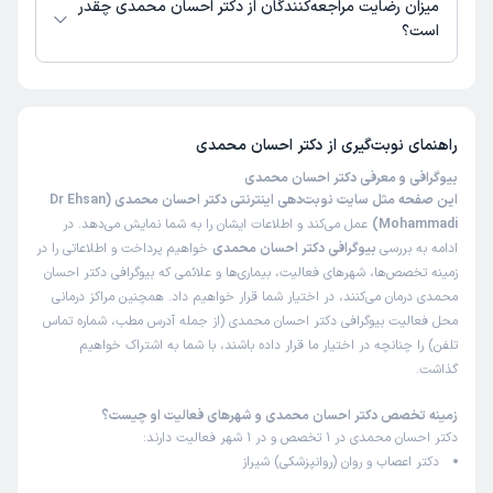
میزان رضایت مراجعه‌کنندگان از دکتر احسان محمدی چقدر
این پزشک را پیشنهاد میکنم
است؟
زمان انتظار:
15-45 دقیقه
تا کنون 10 نفر به دکتر احسان محمدی رای داده‌اند. میانگین امتیازی دکتر احسان
دکتر بسیار با اخلاق و حاذق..منشی عالی
محمدی 4 از 5 است.
راهنمای نوبت‌گیری از
دکتر احسان محمدی
کاربر دکترتو
کاربر آزاد
بیوگرافی و معرفی دکتر احسان محمدی
)
1404/04/23
(
این صفحه مثل سایت نوبت‌دهی اینترنتی دکتر احسان محمدی (Dr Ehsan
این پزشک را پیشنهاد میکنم
Mohammadi)
عمل می‌کند و اطلاعات ایشان را به شما نمایش می‌دهد. در
ادامه به بررسی
بیوگرافی دکتر احسان محمدی
خواهیم پرداخت و اطلاعاتی را در
زمان انتظار:
45-90 دقیقه
زمینه تخصص‌ها، شهرهای فعالیت، بیماری‌ها و علائمی که بیوگرافی دکتر احسان
به جرات میتونم بگم باهوش ترین پزشکی هستند که تا حالا در
محمدی درمان می‌کنند، در اختیار شما قرار خواهیم داد. همچنین مراکز درمانی
عمرم دیدم و همین طور متواضع و با اخلاق هر نوع اختلال و
محل فعالیت بیوگرافی دکتر احسان محمدی (از جمله آدرس مطب، شماره تماس
بیماری تو تخصص خودشون در صدم ثانیه تشخیص میدن
تلفن) را چنانچه در اختیار ما قرار داده باشند، با شما به اشتراک خواهیم
گذاشت.
ایشون واقعا یه نابغه ان خیلی کمک ام کردن یه خیلی خیلی
ازشون ممنونم .
زمینه تخصص دکتر احسان محمدی و شهرهای فعالیت او چیست؟
علت مراجعه:
اضطراب
دکتر احسان محمدی در 1 تخصص و در 1 شهر فعالیت دارند:
دکتر اعصاب و روان (روانپزشکی) شیراز