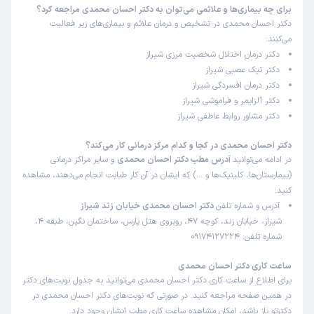
محسن
نوبت مطب از دکترتو
برای چه بیماری‌ها و علائمی می‌توان به دکتر احسان محمدی مراجعه کرد؟
)
1404/04/21
(
دکتر احسان محمدی در تشخیص و درمان علائم و بیماری‌های زیر فعالیت
می‌کنند:
این پزشک را پیشنهاد میکنم
دکتر درمان اختلال شخصیت مرزی شیراز
زمان انتظار:
15-45 دقیقه
دکتر تیک عصبی شیراز
دکتر درمان افسردگی شیراز
دکتر خوش اخلاق حاذق وبا حوصله خوش برخورد هستند منشی
دکتر آلزایمر و فراموشی شیراز
هم خوب است
دکتر مشاور روابط عاطفی شیراز
علت مراجعه:
اختلالات شخصیتی
دکتر احسان محمدی در کجا و کدام مرکز درمانی کار می‌کند؟
در ادامه می‌توانید
آدرس مطب دکتر احسان محمدی
و سایر مراکز درمانی
کاربر دکترتو
کاربر آزاد
(بیمارستان‌ها، کلینیک‌ها و …) که ایشان در آن کار طبابت انجام می‌دهند، مشاهده
)
1404/03/13
(
کنید:
آدرس و شماره تلفن
دکتر احسان محمدی خیابان زند شیراز
این پزشک را پیشنهاد میکنم
شیراز، خیابان زند، کوچه 47، روبروی هتل پارس، ساختمان نگین، طبقه 4،
زمان انتظار:
0-15 دقیقه
شماره تلفن: 09174127224
سلام در تهران مراجع شون بودم فوق‌العاده باهوش هستند در
ساعت کاری دکتر احسان محمدی
تشخیص بیماری و بسیار دلسوز هستند در دارو دادن هر دارویی
برای اطلاع از ساعت کاری دکتر احسان محمدی می‌توانید به جدول نوبت‌های دکتر
را نمی نویسند فقط به صلاح بیمار کار می‌کنند حیف کع شیراز
در همین صفحه مراجعه کنید. در صورتی که نوبت‌های دکتر احسان محمدی در
رفتند امیدوارم آنلاین هم به زودی پذیرش کنند .
دکترتو باز باشد، امکان مشاهده ساعت کاری مطب ایشان وجود دارد.