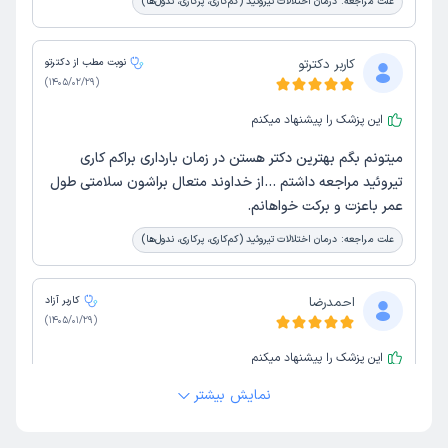
علت مراجعه:
درمان اختلالات تیروئید (کم‌کاری، پرکاری، ندول‌ها)
کاربر دکترتو
نوبت مطب از دکترتو
)
1405/02/29
(
این پزشک را پیشنهاد میکنم
میتونم بگم بهترین دکتر هستن در زمان بارداری براکم کاری
تیروئید مراجعه داشتم ...از خداوند متعال براشون سلامتی طول
عمر باعزت و برکت خواهانم.
علت مراجعه:
درمان اختلالات تیروئید (کم‌کاری، پرکاری، ندول‌ها)
احمدرضا
کاربر آزاد
)
1405/01/29
(
این پزشک را پیشنهاد میکنم
زمان انتظار:
15-45 دقیقه
نمایش بیشتر
دکتر حاذق مودب مأخوذ به حیا وجدید در کار