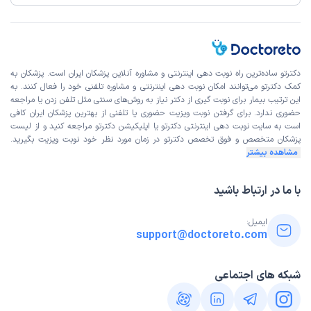
راضی بودم
کاربر دکترتو
کاربر آزاد
دکترتو ساده‌ترین راه نوبت‌ دهی اینترنتی و مشاوره آنلاین پزشکان ایران است. پزشکان به
)
1403/08/12
(
کمک دکترتو می‌توانند امکان نوبت دهی اینترنتی و مشاوره تلفنی خود را فعال کنند. به
این ترتیب بیمار برای نوبت گیری از دکتر نیاز به روش‌های سنتی مثل تلفن زدن یا مراجعه
این پزشک را پیشنهاد میکنم
حضوری ندارد. برای گرفتن نوبت ویزیت حضوری یا تلفنی از بهترین پزشکان ایران کافی
زمان انتظار:
15-45 دقیقه
است به
سایت نوبت دهی اینترنتی
دکترتو یا اپلیکیشن دکترتو مراجعه کنید و از
لیست
پزشکان متخصص و فوق تخصص
دکترتو در زمان مورد نظر خود نوبت ویزیت بگیرید.
عالی
مشاهده بیشتر
با ما در ارتباط باشید
کاربر دکترتو
نوبت مطب از دکترتو
)
1403/07/15
(
ایمیل:
این پزشک را پیشنهاد نمیکنم
support@doctoreto.com
زمان انتظار:
بیش از 90 دقیقه
شبکه های اجتماعی
علت مراجعه : ناباروری