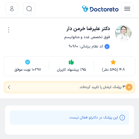
دکتر علیرضا خرمن دار
فوق تخصص غدد و متابولیسم
نوبت اینترنتی
کد نظام پزشکی
:
90980
4.8
(
545
نظر)
95
٪
پیشنهاد کاربران
10297
نوبت موفق
3
پزشک ایشان را تایید کرده‌اند
.
این پزشک در دکترتو فعال نیست.