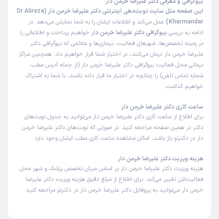
بیوگرافی و معرفی دکتر علیرضا خرمن دار
این صفحه مثل سایت نوبت‌دهی اینترنتی دکتر علیرضا خرمن دار (Dr Alireza
Kharmandar)
عمل می‌کند و اطلاعات ایشان را به شما نمایش می‌دهد. در
نرجس
نوبت مطب از دکترتو
ادامه به بررسی
بیوگرافی دکتر علیرضا خرمن دار
خواهیم پرداخت و اطلاعاتی را
)
1403/11/05
(
در زمینه تخصص‌ها، شهرهای فعالیت، بیماری‌ها و علائمی که بیوگرافی دکتر
علیرضا خرمن دار درمان می‌کنند، در اختیار شما قرار خواهیم داد. همچنین مراکز
این پزشک را پیشنهاد میکنم
درمانی محل فعالیت بیوگرافی دکتر علیرضا خرمن دار (از جمله آدرس مطب،
عالی
شماره تماس تلفن) را چنانچه در اختیار ما قرار داده باشند، با شما به اشتراک
خواهیم گذاشت.
ساعت کاری دکتر علیرضا خرمن دار
کاربر دکترتو
نوبت مطب از دکترتو
برای اطلاع از ساعت کاری دکتر علیرضا خرمن دار می‌توانید به جدول نوبت‌های
)
1403/10/15
(
دکتر در همین صفحه مراجعه کنید. در صورتی که نوبت‌های دکتر علیرضا خرمن
این پزشک را پیشنهاد میکنم
دار در دکترتو باز باشد، امکان مشاهده ساعت کاری مطب ایشان وجود دارد.
زمان انتظار:
15-45 دقیقه
هزینه ویزیت دکتر علیرضا خرمن دار
مشکل پرکاری تیروئید. عاااالی بودن
هزینه ویزیت دکتر علیرضا خرمن دار بر اساس میزان تخصص پزشک و شهر محل
فعالیت‌اش تغییر می‌کند. برای اطلاع از مبلغ دقیق هزینه ویزیت دکتر علیرضا
خرمن دار می‌توانید به پروفایل دکتر علیرضا خرمن دار در دکترتو مراجعه کنید.
کاربر دکترتو
نوبت مطب از دکترتو
)
1403/10/05
(