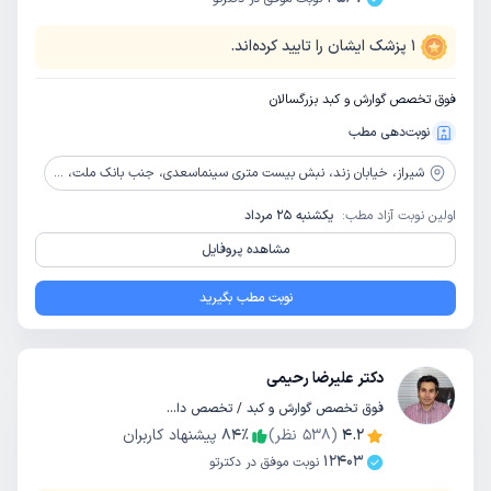
1
پزشک ایشان را تایید کرده‌اند.
فوق تخصص گوارش و کبد بزرگسالان
نوبت‌دهی مطب
شیراز،
خیابان زند، نبش بیست متری سینماسعدی، جنب بانک ملت، مجتمع پزشکی شیراز ، طبقه 5
اولین نوبت آزاد مطب:
یکشنبه 25 مرداد
مشاهده پروفایل
نوبت مطب بگیرید
دکتر علیرضا رحیمی
فوق تخصص گوارش و کبد / تخصص داخلی
4.2
(
538
نظر)
٪
84
پیشنهاد کاربران
12403
نوبت موفق در دکترتو