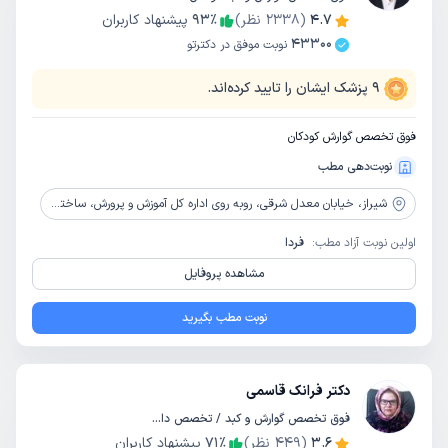
4.7
(
2338
نظر)
٪
93
پیشنهاد کاربران
43300
نوبت موفق در دکترتو
9
پزشک ایشان را تایید کرده‌اند.
فوق تخصص گوارش کودکان
نوبت‌دهی مطب
شیراز،
خیابان معدل شرقی، روبه روی اداره کل آموزش و پرورش، ساختمان شاپرک، طبقه سوم، واحد 14
اولین نوبت آزاد مطب:
فردا
مشاهده پروفایل
نوبت مطب بگیرید
دکتر فرانک قاسمی
فوق تخصص گوارش و کبد / تخصص داخلی
3.6
(
449
نظر)
٪
71
پیشنهاد کاربران