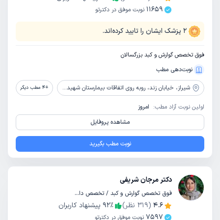
11659
نوبت موفق در دکترتو
2
پزشک ایشان را تایید کرده‌اند.
فوق تخصص گوارش و کبد بزرگسالان
نوبت‌دهی مطب
شیراز،
خیابان زند، روبه روی اتفاقات بیمارستان شهید فقیهی ( سعدی) نبش کوچه 41، طبقه ششم بانک شهر، مرکز پزشکی شهر
+
4
مطب دیگر
اولین نوبت آزاد مطب:
امروز
مشاهده پروفایل
نوبت مطب بگیرید
دکتر مرجان شریفی
فوق تخصص گوارش و کبد / تخصص داخلی
4.6
(
319
نظر)
٪
92
پیشنهاد کاربران
7597
نوبت موفق در دکترتو