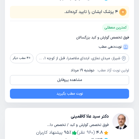
4
پزشک ایشان را تایید کرده‌اند.
کمترین معطلی
فوق تخصص گوارش و کبد بزرگسالان
نوبت‌دهی مطب
شیراز،
میدان نمازی، ابتدای ملاصدرا، قبل از کوچه 1، جنب داروخانه مادر، ساختمان عرفان، طبقه 4، واحد 13
+
4
مطب دیگر
اولین نوبت آزاد مطب:
دوشنبه 19 مرداد
مشاهده پروفایل
نوبت مطب بگیرید
دکتر سید علا کاظمینی
فوق تخصص گوارش و کبد / تخصص داخلی
4.8
(
960
نظر)
٪
95
پیشنهاد کاربران