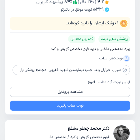
4.2
(
240
نظر)
٪
84
پیشنهاد کاربران
5329
نوبت موفق در دکترتو
1
پزشک ایشان را تایید کرده‌اند.
پوشش دهی بیمه
کمترین معطلی
بورد تخصصی داخلی و بورد فوق تخصص گوارش و کبد
نوبت‌دهی مطب
شیراز،
خیابان زند، جنب بیمارستان شهید فقیهی، مجتمع پزشکی پارسیان، طبقه سوم
اولین نوبت آزاد مطب:
امروز
مشاهده پروفایل
نوبت مطب بگیرید
دکتر محمد جعفر مشفع
فوق تخصص گوارش و کبد / تخصص داخلی