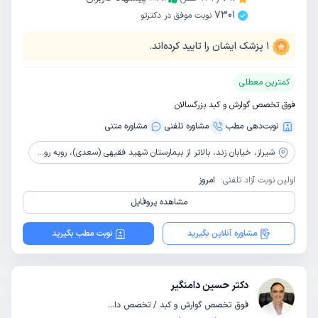
7301
نوبت موفق در دکترتو
1
پزشک ایشان را تایید کرده‌اند.
کمترین معطلی
فوق تخصص گوارش و کبد بزرگسالان
نوبت‌دهی مطب
مشاوره‌ تلفنی
مشاوره‌ متنی
شیراز،
خیابان زند، بالاتر از بیمارستان شهید فقیهی (سعدی)، روبه روی بیست متری سینما سعدی (هفت تیر)، بین کوچه 50 و 52، ساختمان اکسیر، طبقه 2، داروخانه دکتر بینایی، واحد 3
اولین نوبت آزاد تلفنی:
امروز
مشاهده پروفایل
مشاوره آنلاین بگیرید
نوبت مطب بگیرید
دکتر حسین دامنگیر
فوق تخصص گوارش و کبد / تخصص داخلی