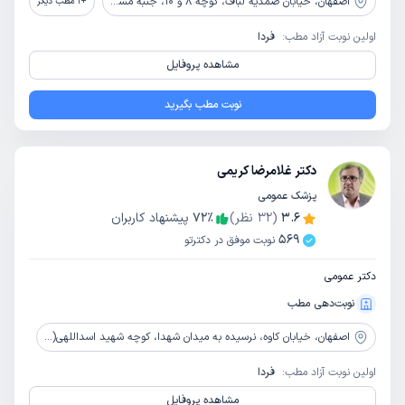
اصفهان،
خیابان صمدیه لباف، کوچه 8 و 10، جنبه مسجد و حسینیه قمر بنی هاشم، ساختمان پزشکی نور
+
1
مطب دیگر
اولین نوبت آزاد مطب:
فردا
مشاهده پروفایل
نوبت مطب بگیرید
دکتر غلامرضا کریمی
پزشک عمومی
3.6
(
32
نظر)
٪
72
پیشنهاد کاربران
569
نوبت موفق در دکترتو
دکتر عمومی
نوبت‌دهی مطب
اصفهان،
خیابان کاوه، نرسیده به میدان شهدا، کوچه شهید اسداللهی(2/2)، پلاک 10
اولین نوبت آزاد مطب:
فردا
مشاهده پروفایل