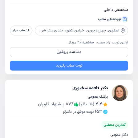
متخصص داخلی
نوبت‌دهی مطب
اصفهان،
چهارراه پروین، خیابان لاهور، ابتدای بلال شرقی، درمانگاه تخصص داخلی آل ابراهیم وابسته به موسسه خیریه دیابت
+
1
مطب دیگر
اولین نوبت آزاد مطب:
سه‌شنبه 20 مرداد
مشاهده پروفایل
نوبت مطب بگیرید
دکتر فاطمه سخنوری
پزشک عمومی
4.4
(
15
نظر)
٪
87
پیشنهاد کاربران
153
نوبت موفق در دکترتو
کمترین معطلی
دکتر عمومی