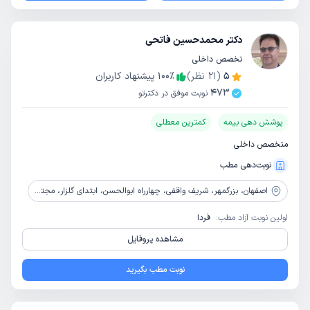
دکتر محمدحسین فاتحی
تخصص داخلی
5
(
21
نظر)
٪
100
پیشنهاد کاربران
473
نوبت موفق در دکترتو
پوشش دهی بیمه
کمترین معطلی
متخصص داخلی
نوبت‌دهی مطب
اصفهان،
بزرگمهر، شریف واقفی، چهارراه ابوالحسن، ابتدای گلزار، مجتمع پزشکی پاراتیکا، طبقه 3 واحد 10
اولین نوبت آزاد مطب:
فردا
مشاهده پروفایل
نوبت مطب بگیرید