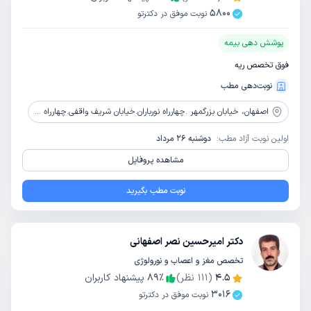
5800
نوبت موفق در دکترتو
پوشش دهی بیمه
فوق تخصص ریه
نوبت‌دهی مطب
اصفهان،
خیابان بزرگمهر .چهارراه نورباران.خیابان شریف واقفی.چهارراه ابوالحسن اصفهانی.نبش خیابان گلزار .ساختمان پزشکی پاراتیکا .طبقه سوم
اولین نوبت آزاد مطب:
دوشنبه 26 مرداد
مشاهده پروفایل
نوبت مطب بگیرید
دکتر امیرحسین نصر اصفهانی
تخصص مغز و اعصاب و نورولوژی
4.5
(
111
نظر)
٪
89
پیشنهاد کاربران
3016
نوبت موفق در دکترتو