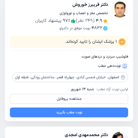
دکتر فریبرز خوروش
تخصص مغز و اعصاب و نورولوژی
4.9
(
249
نظر)
٪
97
پیشنهاد کاربران
4832
نوبت موفق در دکترتو
1
پزشک ایشان را تایید کرده‌اند.
فلوشیپ سردرد و دردهای صورت
نوبت‌دهی مطب
اصفهان،
خیابان شمس آبادی، چهارراه قصر، ساختمان رودکی، طبقه اول
اولین نوبت آزاد مطب:
شنبه 14 شهریور
مشاهده پروفایل
نوبت مطب بگیرید
دکتر محمدمهدی امجدی