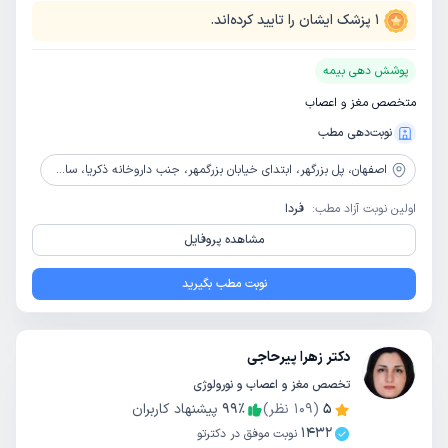
1
پزشک ایشان را تایید کرده‌اند.
پوشش دهی بیمه
متخصص مغز و اعصاب
نوبت‌دهی مطب
اصفهان،
پل بزرگهر، ابتدای خیابان بزرگمهر، جنب داروخانه ذکریا، ساختمان 152، طبقه اول
اولین نوبت آزاد مطب:
فردا
مشاهده پروفایل
نوبت مطب بگیرید
دکتر زهرا پیرحاجی
تخصص مغز و اعصاب و نورولوژی
5
(
109
نظر)
٪
99
پیشنهاد کاربران
1432
نوبت موفق در دکترتو