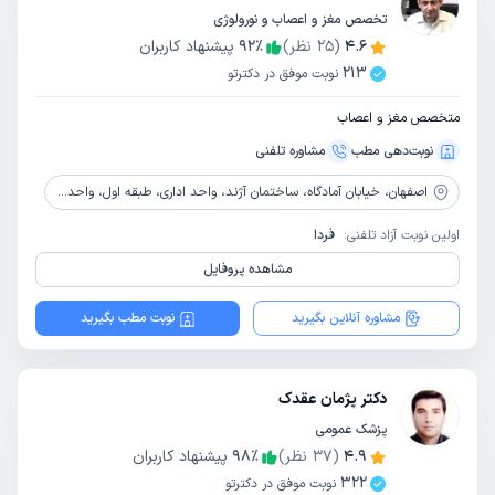
تخصص مغز و اعصاب و نورولوژی
4.6
(
25
نظر)
٪
92
پیشنهاد کاربران
213
نوبت موفق در دکترتو
متخصص مغز و اعصاب
نوبت‌دهی مطب
مشاوره‌ تلفنی
اصفهان،
خیابان آمادگاه، ساختمان آژند، واحد اداری، طبقه اول، واحد 14
اولین نوبت آزاد تلفنی:
فردا
مشاهده پروفایل
مشاوره آنلاین بگیرید
نوبت مطب بگیرید
دکتر پژمان عقدک
پزشک عمومی
4.9
(
37
نظر)
٪
98
پیشنهاد کاربران
322
نوبت موفق در دکترتو