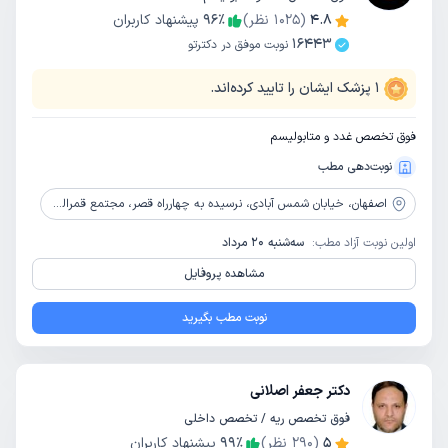
4.8
(
1025
نظر)
٪
96
پیشنهاد کاربران
16443
نوبت موفق در دکترتو
1
پزشک ایشان را تایید کرده‌اند.
فوق تخصص غدد و متابولیسم
نوبت‌دهی مطب
اصفهان،
خیابان شمس آبادی، نرسیده به چهارراه قصر، مجتمع قمرالدوله، طبقه2،واحد211
اولین نوبت آزاد مطب:
سه‌شنبه 20 مرداد
مشاهده پروفایل
نوبت مطب بگیرید
دکتر جعفر اصلانی
فوق تخصص ریه / تخصص داخلی
5
(
290
نظر)
٪
99
پیشنهاد کاربران