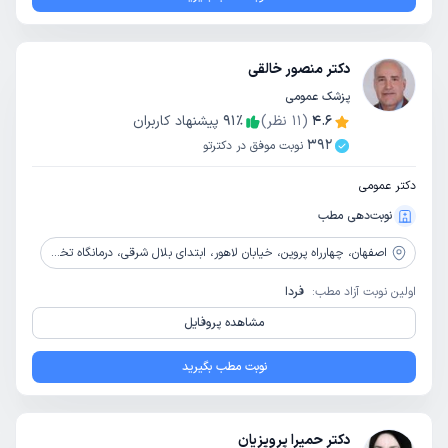
دکتر منصور خالقی
پزشک عمومی
4.6
(
11
نظر)
٪
91
پیشنهاد کاربران
392
نوبت موفق در دکترتو
دکتر عمومی
نوبت‌دهی مطب
اصفهان،
چهارراه پروین، خیابان لاهور، ابتدای بلال شرقی، درمانگاه تخصص داخلی آل ابراهیم وابسته به موسسه خیریه دیابت
اولین نوبت آزاد مطب:
فردا
مشاهده پروفایل
نوبت مطب بگیرید
دکتر حمیرا پرویزیان