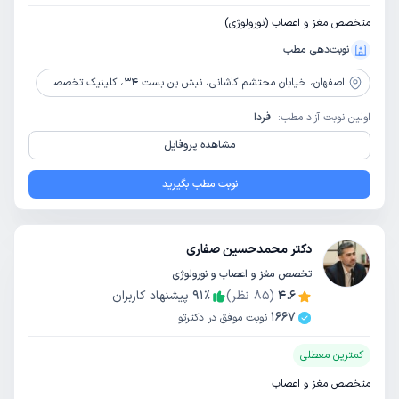
متخصص مغز و اعصاب (نورولوژی)
نوبت‌دهی مطب
اصفهان،
خیابان محتشم کاشانی، نبش بن بست 34، کلینیک تخصصی مغز و اعصاب نورون
اولین نوبت آزاد مطب:
فردا
مشاهده پروفایل
نوبت مطب بگیرید
دکتر محمدحسین صفاری
تخصص مغز و اعصاب و نورولوژی
4.6
(
85
نظر)
٪
91
پیشنهاد کاربران
1667
نوبت موفق در دکترتو
کمترین معطلی
متخصص مغز و اعصاب