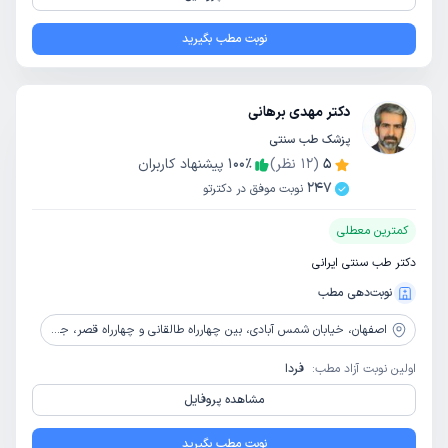
نوبت مطب بگیرید
دکتر مهدی برهانی
پزشک طب سنتی
5
(
12
نظر)
٪
100
پیشنهاد کاربران
247
نوبت موفق در دکترتو
کمترین معطلی
دکتر طب سنتی ایرانی
نوبت‌دهی مطب
اصفهان،
خیابان شمس آبادی، بین چهارراه طالقانی و چهارراه قصر، جنب بانک توسعه تعاون، ساختمان بزرگان، طبقه زیرزمین
اولین نوبت آزاد مطب:
فردا
مشاهده پروفایل
نوبت مطب بگیرید