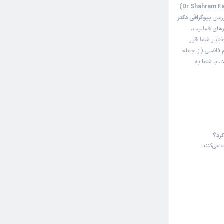
ررسی
بیوگرافی دکتر
یلییییی از
رهای فعالیت،
ختیار شما قرار
 فاضلی (از جمله
، با شما به
کاربر آزاد
کرد؟
می‌کنند:
کاربر آزاد