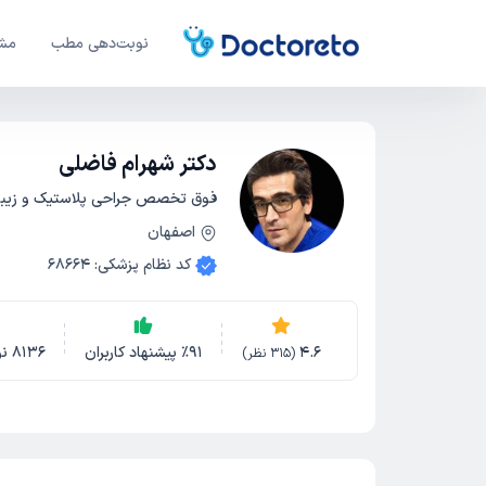
نوبت‌دهی مطب
مشا
دکتر شهرام فاضلی
فوق تخصص جراحی پلاستیک و زیبا
اصفهان
کد نظام پزشکی
:
68664
4.6
91
٪
پیشنهاد کاربران
8136
ن
(
315
نظر)