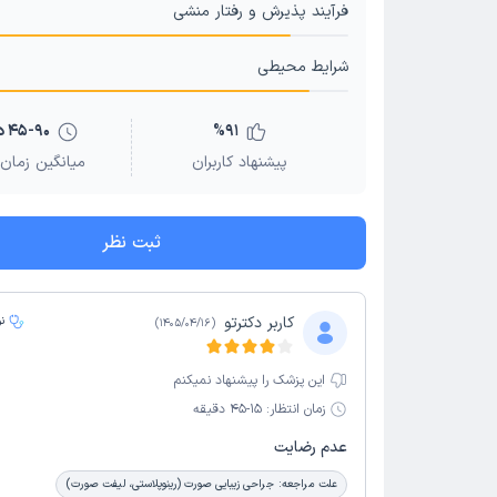
فرآیند پذیرش و رفتار منشی
شرایط محیطی
91
%
45-90 دقیقه
پیشنهاد کاربران
میانگین زمان 
ثبت نظر
کاربر دکترتو
ن
)
1405/04/16
(
این پزشک را پیشنهاد نمیکنم
زمان انتظار:
15-45 دقیقه
عدم رضایت
علت مراجعه:
جراحی زیبایی صورت (رینوپلاستی، لیفت صورت)