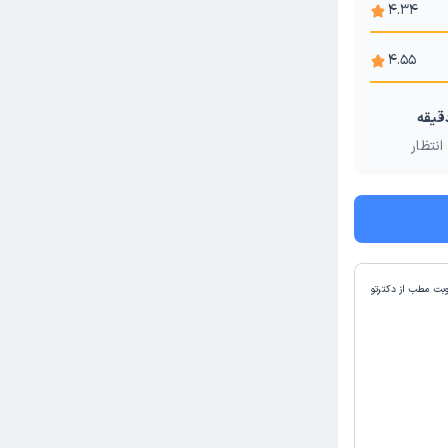
4.34
4.55
انتظار
وبت مطب از دکترتو