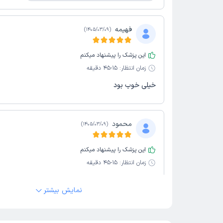
فهیمه
)
1405/03/09
(
این پزشک را پیشنهاد میکنم
زمان انتظار:
15-45 دقیقه
خیلی خوب بود
محمود
)
1405/03/09
(
این پزشک را پیشنهاد میکنم
زمان انتظار:
15-45 دقیقه
سلام من قبل عید پف زیر چشمم را بلفاروپلاسی کردم واقع
نمایش بیشتر
عالی اصلا مشخص نیست هرجا میرم همه میگن چقدر تغیی
هر لحاظ دکتر عالی خوش برخورد وکارشون حرفه ای بدون
زخم یا غیره مشخص باشه