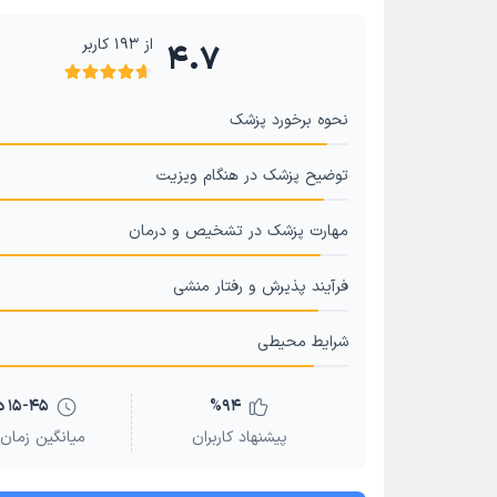
التهاب اعصاب (نوریت)
سینوزیت
عفونت و درد گلو
از
193
کاربر
4.7
عفونت تنفس فوقانی
ندول های تار صوتی
مشکل تار 
نحوه برخورد پزشک
توضیح پزشک در هنگام ویزیت
مهارت پزشک در تشخیص و درمان
فرآیند پذیرش و رفتار منشی
شرایط محیطی
94
%
15-45 دقیقه
پیشنهاد کاربران
میانگین زمان 