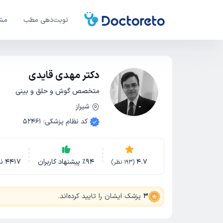
نوبت‌دهی مطب
مشا
دکتر مهدی قایدی
متخصص گوش و حلق و بینی
شیراز
کد نظام پزشکی
:
52461
4.7
94
٪
پیشنهاد کاربران
4417
ن
(
193
نظر)
3
پزشک ایشان را تایید کرده‌اند
.