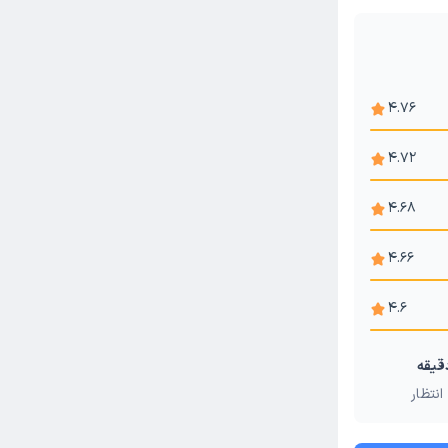
سنگ لوزه
صوتی
4.76
4.72
4.68
4.66
4.6
انتظار