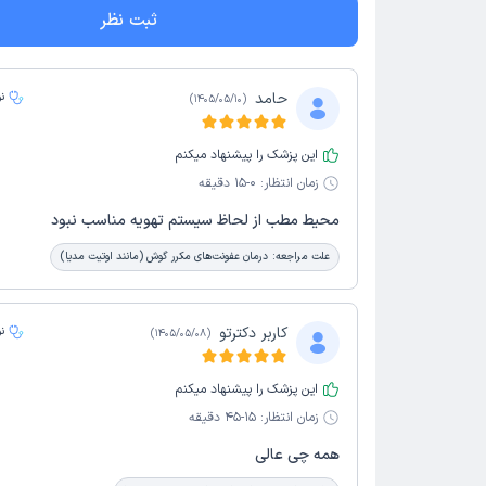
ثبت نظر
حامد
ن
)
1405/05/10
(
این پزشک را پیشنهاد میکنم
زمان انتظار:
0-15 دقیقه
محیط مطب از لحاظ سیستم تهویه مناسب نبود
علت مراجعه:
درمان عفونت‌های مکرر گوش (مانند اوتیت مدیا)
کاربر دکترتو
ن
)
1405/05/08
(
این پزشک را پیشنهاد میکنم
زمان انتظار:
15-45 دقیقه
همه چی عالی