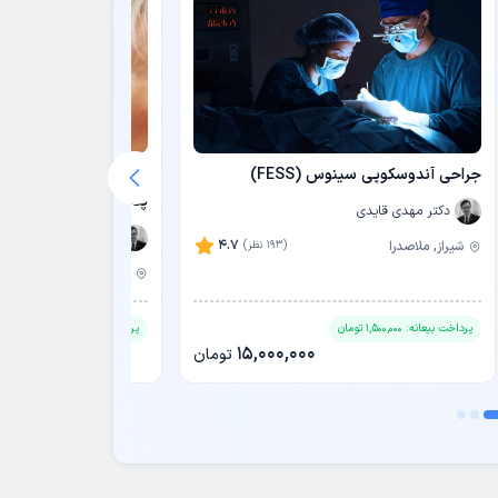
جراحی آندوسکوپی سینوس (FESS)
تزریق بوتاکس صورت (پ
پنجه کلاغی)💉
دکتر مهدی قایدی
دکتر مهدی قایدی
4.7
شیراز, ملاصدرا
(193 نظر)
شیراز, ملاصدرا
پرداخت بیعانه:
1,500,000
تومان
پرداخت بیعانه:
200,000
تومان
15,000,000
تومان