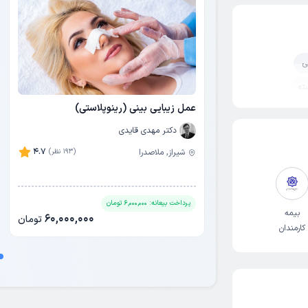
ی
ته
عمل زیبایی بینی (رینوپلاستی)
انی
دکتر مهدی قایدی
احی بینی
4.7
شیراز, ملاصدرا
(193 نظر)
پرداخت بیعانه:
6,000,000
تومان
بیمه
60,000,000
تومان
کارمندان
یر صدا
دولت
نال گوش