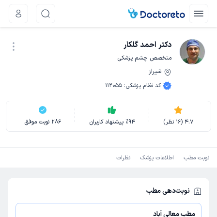
دکتر احمد گلکار
متخصص چشم پزشکی
شیراز
نوبت اینترنتی
کد نظام پزشکی
:
112055
4.7
(
16
نظر)
94
٪
پیشنهاد کاربران
286
نوبت موفق
نوبت مطب
اطلاعات پزشک
نظرات
نوبت‌دهی مطب
مطب معالی آباد