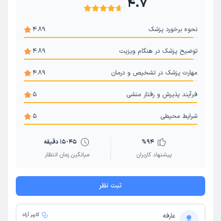
4.7
نحوه برخورد پزشک
4.89
توضیح پزشک در هنگام ویزیت
4.89
مهارت پزشک در تشخیص و درمان
4.89
فرآیند پذیرش و رفتار منشی
5
شرایط محیطی
5
94
%
15-45 دقیقه
پیشنهاد کاربران
میانگین زمان انتظار
ثبت نظر
عارفه
کاربر آزاد