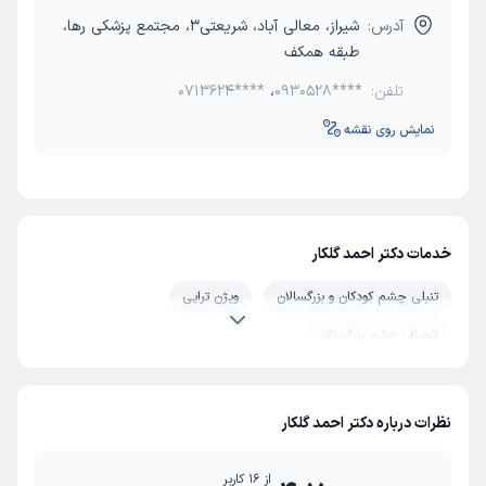
آدرس:
شیراز، معالی آباد، شریعتی3، مجتمع پزشکی رها،
طبقه همکف
تلفن:
0930528****
،
0713624****
نمایش روی نقشه
خدمات دکتر احمد گلکار
تنبلی چشم کودکان و بزرگسالان
ویژن تراپی
انحراف چشم بزرگسالان
نظرات درباره دکتر احمد گلکار
از
16
کاربر