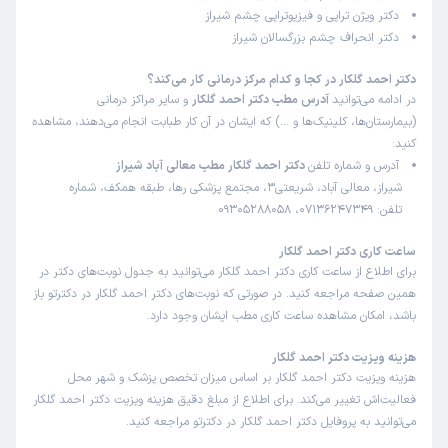
)
1403/05/02
(
دکتر ویژن تراپی و فیزیوتراپی چشم شیراز
دکتر انحراف چشم بزرگسالان شیراز
این پزشک را پیشنهاد میکنم
زمان انتظار:
15-45 دقیقه
دکتر احمد گلکار در کجا و کدام مرکز درمانی کار می‌کند؟
در ادامه می‌توانید
آدرس مطب دکتر احمد گلکار
و سایر مراکز درمانی
بسیار محترم و خوب بودن و با سواد
(بیمارستان‌ها، کلینیک‌ها و …) که ایشان در آن کار طبابت انجام می‌دهند، مشاهده
کنید:
آدرس و شماره تلفن
دکتر احمد گلکار مطب معالی آباد شیراز
صدیقه
نوبت مطب از دکترتو
شیراز، معالی آباد، شریعتی3، مجتمع پزشکی رها، طبقه همکف، شماره
)
1403/02/04
(
تلفن: 07136247349، 09305288058
این پزشک را پیشنهاد میکنم
ساعت کاری دکتر احمد گلکار
زمان انتظار:
15-45 دقیقه
برای اطلاع از ساعت کاری دکتر احمد گلکار می‌توانید به جدول نوبت‌های دکتر در
همین صفحه مراجعه کنید. در صورتی که نوبت‌های دکتر احمد گلکار در دکترتو باز
بسیار دکتر خوب و با تجربه ای هستند خیلی مهربون هستند و از
باشد، امکان مشاهده ساعت کاری مطب ایشان وجود دارد.
همه مهمتر بسیار کار بلد هستند
هزینه ویزیت دکتر احمد گلکار
هزینه ویزیت دکتر احمد گلکار بر اساس میزان تخصص پزشک و شهر محل
مریم
نوبت مطب از دکترتو
فعالیت‌اش تغییر می‌کند. برای اطلاع از مبلغ دقیق هزینه ویزیت دکتر احمد گلکار
)
1402/09/15
(
می‌توانید به پروفایل دکتر احمد گلکار در دکترتو مراجعه کنید.