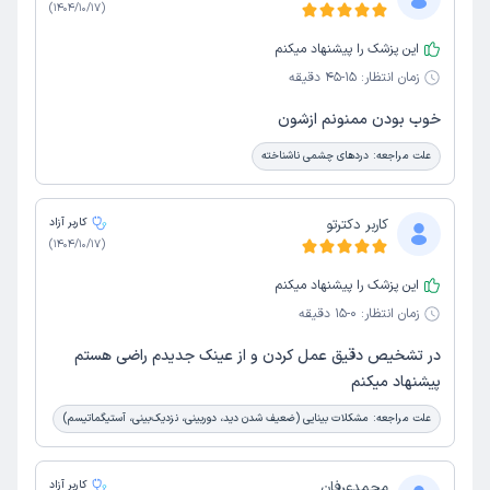
)
1404/10/17
(
این پزشک را پیشنهاد میکنم
زمان انتظار:
15-45 دقیقه
خوب بودن ممنونم ازشون
علت مراجعه:
دردهای چشمی ناشناخته
کاربر دکترتو
کاربر آزاد
)
1404/10/17
(
این پزشک را پیشنهاد میکنم
زمان انتظار:
0-15 دقیقه
در تشخیص دقیق عمل کردن و از عینک جدیدم راضی هستم
پیشنهاد میکنم
علت مراجعه:
مشکلات بینایی (ضعیف شدن دید، دوربینی، نزدیک‌بینی، آستیگماتیسم)
محمدعرفان
کاربر آزاد