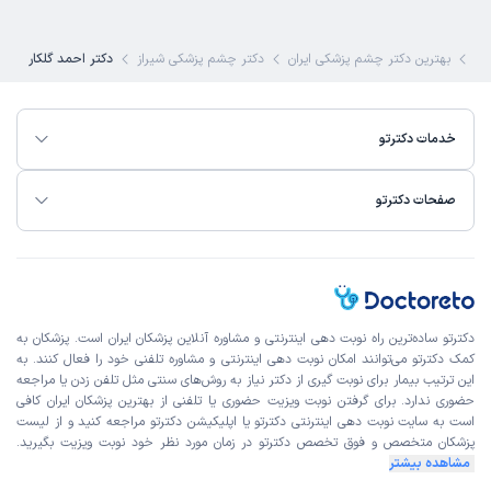
تشخیص خیلی خوبی داشتن
کی
بهترین دکتر چشم پزشکی ایران
دکتر چشم پزشکی شیراز
دکتر احمد گلکار
نرجس
نوبت مطب از دکترتو
)
1400/03/21
(
خدمات دکترتو
این پزشک را پیشنهاد میکنم
زمان انتظار:
15-45 دقیقه
صفحات دکترتو
هم تشخیص خوب .هم برخورد عالی با بیمار داشتن
شعبانعلی
نوبت مطب از دکترتو
)
1399/11/16
(
دکترتو ساده‌ترین راه نوبت‌ دهی اینترنتی و مشاوره آنلاین پزشکان ایران است. پزشکان به
این پزشک را پیشنهاد میکنم
کمک دکترتو می‌توانند امکان نوبت دهی اینترنتی و مشاوره تلفنی خود را فعال کنند. به
زمان انتظار:
15-45 دقیقه
این ترتیب بیمار برای نوبت گیری از دکتر نیاز به روش‌های سنتی مثل تلفن زدن یا مراجعه
حضوری ندارد. برای گرفتن نوبت ویزیت حضوری یا تلفنی از بهترین پزشکان ایران کافی
تشخیص، برخوردو اخلاق عالی❤️
است به
سایت نوبت دهی اینترنتی
دکترتو یا اپلیکیشن دکترتو مراجعه کنید و از
لیست
پزشکان متخصص و فوق تخصص
دکترتو در زمان مورد نظر خود نوبت ویزیت بگیرید.
مشاهده بیشتر