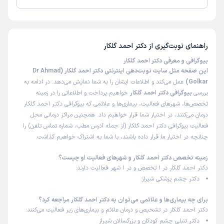
زمان انتظار:
0-15 دقیقه
تا کنون 16 نفر به دکتر احمد گلکار رای داده‌اند. میانگین امتیازی دکتر احمد گلکار
5 از 5 است.
واقعا دکتر رو پیشنهاد میکنم بسیار دکتر ماهری هستند.
راهنمای نوبت‌گیری از
دکتر احمد گلکار
علت مراجعه:
ضربه به چشم
بیوگرافی و معرفی دکتر احمد گلکار
این صفحه مثل سایت نوبت‌دهی اینترنتی دکتر احمد گلکار (Dr Ahmad
امید
کاربر آزاد
Golkar)
عمل می‌کند و اطلاعات ایشان را به شما نمایش می‌دهد. در ادامه به
)
1403/09/07
(
بررسی
بیوگرافی دکتر احمد گلکار
خواهیم پرداخت و اطلاعاتی را در زمینه
تخصص‌ها، شهرهای فعالیت، بیماری‌ها و علائمی که بیوگرافی دکتر احمد گلکار
این پزشک را پیشنهاد میکنم
درمان می‌کنند، در اختیار شما قرار خواهیم داد. همچنین مراکز درمانی محل
زمان انتظار:
0-15 دقیقه
فعالیت بیوگرافی دکتر احمد گلکار (از جمله آدرس مطب، شماره تماس تلفن) را
چنانچه در اختیار ما قرار داده باشند، با شما به اشتراک خواهیم گذاشت.
به علت ضعیفی زیاد آستیگمات چشم به ایشون مراجعه کردم
ایشون تشخیص به موقع قوز قرنیه رو دادن و دستور دادن که
زمینه تخصص دکتر احمد گلکار و شهرهای فعالیت او چیست؟
باید عمل بشم و از سال 96 که این عمل رو انجام دادم به مقدار
دکتر احمد گلکار در 1 تخصص و در 1 شهر فعالیت دارند:
خیلی کم شماره چشمم افزایش داشته و از پیشرفتش خیلیییی
دکتر چشم پزشکی شیراز
زیاد جلوگیری شده ممنونم ازشون
برای چه بیماری‌ها و علائمی می‌توان به دکتر احمد گلکار مراجعه کرد؟
دکتر احمد گلکار در تشخیص و درمان علائم و بیماری‌های زیر فعالیت می‌کنند:
فاطمه
نوبت مطب از دکترتو
دکتر تنبلی چشم کودکان و بزرگسالان شیراز