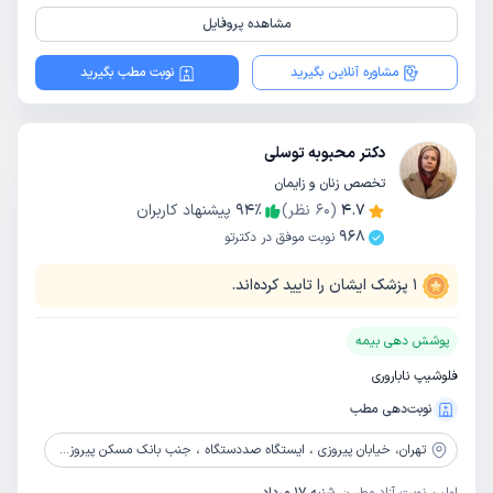
مشاهده پروفایل
مشاوره آنلاین بگیرید
نوبت مطب بگیرید
دکتر محبوبه توسلی
تخصص زنان و زایمان
4.7
(
60
نظر)
٪
94
پیشنهاد کاربران
968
نوبت موفق در دکترتو
1
پزشک ایشان را تایید کرده‌اند.
پوشش دهی بیمه
فلوشیپ ناباروری
نوبت‌دهی مطب
تهران،
خیابان پیروزی ، ایستگاه صددستگاه ، جنب بانک مسکن پیروزی ساختمان شمیم، بلوک 1،واحد 4