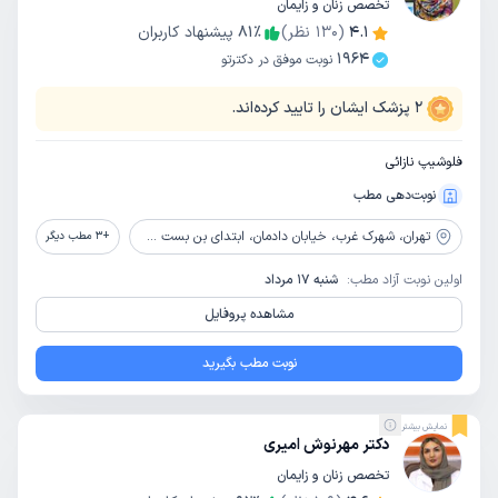
تخصص زنان و زایمان
4.1
(
130
نظر)
٪
81
پیشنهاد کاربران
1964
نوبت موفق در دکترتو
2
پزشک ایشان را تایید کرده‌اند.
فلوشیپ نازائی
نوبت‌دهی مطب
تهران،
شهرک غرب، خیابان دادمان، ابتدای بن بست صدف (روبروی حسن سیف)، پلاک 15، طبقه 5
+
3
مطب دیگر
اولین نوبت آزاد مطب:
شنبه 17 مرداد
مشاهده پروفایل
نوبت مطب بگیرید
نمایش بیشتر
دکتر مهرنوش امیری
تخصص زنان و زایمان