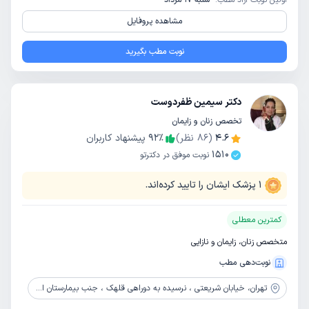
اولین نوبت آزاد مطب:
شنبه 17 مرداد
مشاهده پروفایل
نوبت مطب بگیرید
دکتر سیمین ظفردوست
تخصص زنان و زایمان
4.6
(
86
نظر)
٪
92
پیشنهاد کاربران
1510
نوبت موفق در دکترتو
1
پزشک ایشان را تایید کرده‌اند.
کمترین معطلی
متخصص زنان، زایمان و نازایی
نوبت‌دهی مطب
تهران،
خیابان شریعتی ، نرسیده به دوراهی قلهک ، جنب بیمارستان ایرانمهر ، کوچه میری ، ساختمان پزشکان جهانمهر ، طبقه پنجم