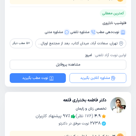
کمترین معطلی
فلوشیپ ناباروری
نوبت‌دهی مطب
مشاوره‌ تلفنی
مشاوره‌ متنی
تهران،
سعادت آباد، میدان کتاب، بعد از مجتمع اوپال، بین شیرینی الف و داروخانه، پلاک 19
+
5
مطب دیگر
اولین نوبت آزاد تلفنی:
امروز
مشاهده پروفایل
مشاوره آنلاین بگیرید
نوبت مطب بگیرید
دکتر فاطمه بختیاری قلعه
تخصص زنان و زایمان
4.9
(
176
نظر)
٪
97
پیشنهاد کاربران
2738
نوبت موفق در دکترتو