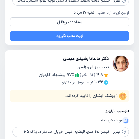
تهران،
خیابان دولت (شهید کلاهدوز)، نبش کوچه بهروز سلیمی، ساختمان سپیدار، پلاک 46، طبقه 2 واحد 8
اولین نوبت آزاد مطب:
شنبه 17 مرداد
مشاهده پروفایل
نوبت مطب بگیرید
دکتر ماندانا رشیدی میبدی
تخصص زنان و زایمان
4.9
(
91
نظر)
٪
97
پیشنهاد کاربران
1032
نوبت موفق در دکترتو
1
پزشک ایشان را تایید کرده‌اند.
فلوشیپ ناباروری
نوبت‌دهی مطب
تهران،
خیابان 35 متری قیطریه، نبش خیابان حدادنژاد، پلاک 105