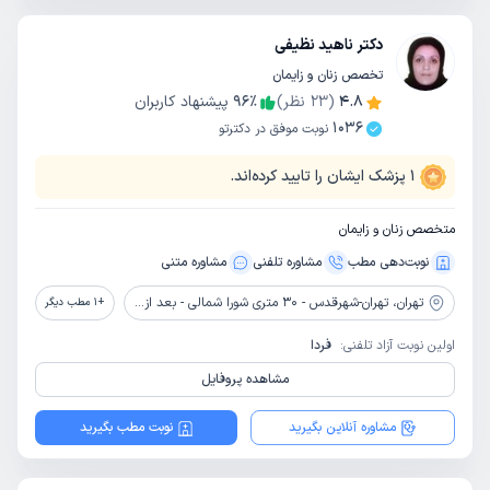
دکتر ناهید نظیفی
تخصص زنان و زایمان
4.8
(
23
نظر)
٪
96
پیشنهاد کاربران
1036
نوبت موفق در دکترتو
1
پزشک ایشان را تایید کرده‌اند.
متخصص زنان و زایمان
نوبت‌دهی مطب
مشاوره‌ تلفنی
مشاوره‌ متنی
تهران،
تهران-شهرقدس - 30 متری شورا شمالی - بعد از چهارراه سردار جنگل - ساختمان پزشکان سام - طبقه اول
+
1
مطب دیگر
اولین نوبت آزاد تلفنی:
فردا
مشاهده پروفایل
مشاوره آنلاین بگیرید
نوبت مطب بگیرید