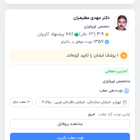
دکتر مهدی مطیعیان
تخصص اورولوژی
3.9
(
63
نظر)
٪
78
پیشنهاد کاربران
1357
نوبت موفق در دکترتو
1
پزشک ایشان را تایید کرده‌اند.
کمترین معطلی
متخصص اورولوژی
نوبت‌دهی مطب
تهران،
خیابان ستارخان، خیابان باقرخان غربی ، پلاک72 ، واحد 5
+
1
مطب دیگر
اولین نوبت آزاد مطب:
امروز
مشاهده پروفایل
نوبت مطب بگیرید