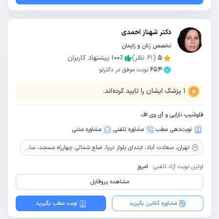
دکتر شهناز احمدی
تخصص زنان و زایمان
5
(
61
نظر)
٪
100
پیشنهاد کاربران
654
نوبت موفق در دکترتو
1
پزشک ایشان را تایید کرده‌اند.
فلوشیپ نازایی و آی وی اف
نوبت‌دهی مطب
مشاوره‌ تلفنی
مشاوره‌ متنی
تهران،
سعادت آباد، ابتدای بلوار دریا، ضلع شمالی چهارراه مسجد، ساختمان پزشکان قدس، طبقه 2
اولین نوبت آزاد تلفنی:
امروز
مشاهده پروفایل
مشاوره آنلاین بگیرید
نوبت مطب بگیرید