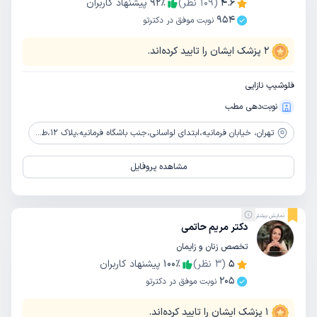
4.6
(
109
نظر)
٪
92
پیشنهاد کاربران
954
نوبت موفق در دکترتو
2
پزشک ایشان را تایید کرده‌اند.
فلوشیپ نازایی
نوبت‌دهی مطب
تهران،
خیابان فرمانیه،ابتدای لواسانی،جنب باشگاه فرمانیه،پلاک 12،طبقه 5،واحد 18
مشاهده پروفایل
نمایش بیشتر
دکتر مریم حاتمی
تخصص زنان و زایمان
5
(
3
نظر)
٪
100
پیشنهاد کاربران
205
نوبت موفق در دکترتو
1
پزشک ایشان را تایید کرده‌اند.