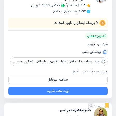
4.4
(
100
نظر)
٪
87
پیشنهاد کاربران
1092
نوبت موفق در دکترتو
7
پزشک ایشان را تایید کرده‌اند.
کمترین معطلی
فلوشیپ ناباروری
نوبت‌دهی مطب
تهران،
سعادت آباد، بالاتر از چهار راه سرو، بلوار پاکنژاد شمالی، نبش خروجی یادگار امام، ساختمان زند، پلاک 37، طبقه4، واحد 402
اولین نوبت آزاد مطب:
امروز
مشاهده پروفایل
نوبت مطب بگیرید
نمایش بیشتر
دکتر معصومه یونسی