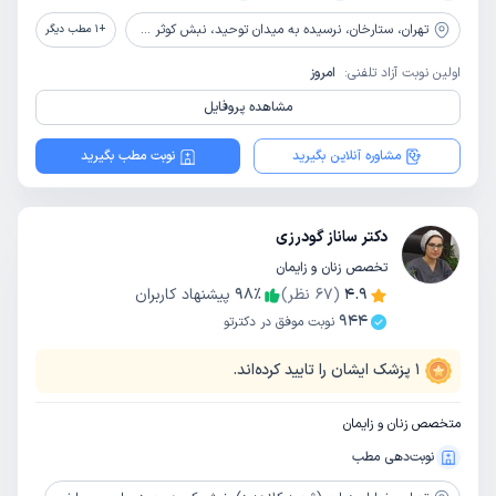
تهران،
ستارخان، نرسیده به میدان توحید، نبش کوثر سوم، پلاک 6، ساختمان پزشکان یاس، طبقه 4
+
1
مطب دیگر
اولین نوبت آزاد تلفنی:
امروز
مشاهده پروفایل
مشاوره آنلاین بگیرید
نوبت مطب بگیرید
دکتر ساناز گودرزی
تخصص زنان و زایمان
4.9
(
67
نظر)
٪
98
پیشنهاد کاربران
944
نوبت موفق در دکترتو
1
پزشک ایشان را تایید کرده‌اند.
متخصص زنان و زایمان
نوبت‌دهی مطب