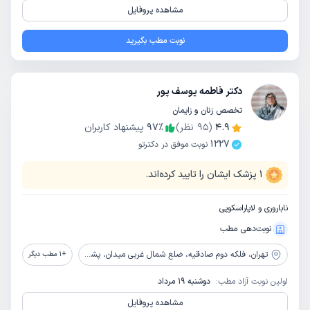
مشاهده پروفایل
نوبت مطب بگیرید
دکتر فاطمه یوسف پور
تخصص زنان و زایمان
4.9
(
95
نظر)
٪
97
پیشنهاد کاربران
1227
نوبت موفق در دکترتو
1
پزشک ایشان را تایید کرده‌اند.
ناباروری و لاپاراسکوپی
نوبت‌دهی مطب
تهران،
فلکه دوم صادقیه، ضلع شمال غربی میدان، پشت پارک استقلال، مرکز تجاری صادقیه، طبقه 2، واحد 7
+
1
مطب دیگر
اولین نوبت آزاد مطب:
دوشنبه 19 مرداد
مشاهده پروفایل