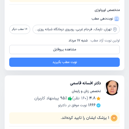
متخصص اورولوژی
نوبت‌دهی مطب
تهران،
نارمک، فرجام غربی، روبروی درمانگاه شبانه روزی فرجام، ساختمان شقایق پلاک 948، طبقه 1، واحد 3
+
1
مطب دیگر
اولین نوبت آزاد مطب:
شنبه 17 مرداد
مشاهده پروفایل
نوبت مطب بگیرید
دکتر افسانه قاسمی
تخصص زنان و زایمان
4.8
(
160
نظر)
٪
95
پیشنهاد کاربران
1666
نوبت موفق در دکترتو
1
پزشک ایشان را تایید کرده‌اند.