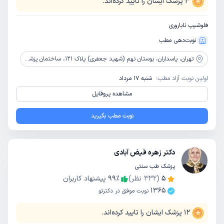
3
پزشک ایشان را تایید کرده‌اند.
فلوشیپ ناباروری
نوبت‌دهی مطب
تهران،
پاسداران، بوستان نهم (شهید جعفری) پلاک 121، ساختمان پزشکان مهرگان، طبقه 5، واحد 24
اولین نوبت آزاد مطب:
شنبه 17 مرداد
مشاهده پروفایل
نوبت مطب بگیرید
دکتر زهره فیض آبادی
پزشک طب سنتی
5
(
332
نظر)
٪
99
پیشنهاد کاربران
1365
نوبت موفق در دکترتو
12
پزشک ایشان را تایید کرده‌اند.