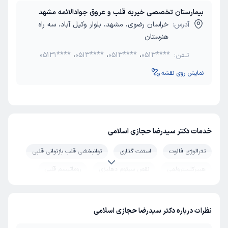
بیمارستان تخصصی خیریه قلب و عروق جوادالائمه مشهد
آدرس:
خراسان رضوی، مشهد، بلوار وکیل آباد، سه راه
هنرستان
تلفن:
0513****
،
0513****
،
0513****
،
05131****
نمایش روی نقشه
خدمات دکتر سیدرضا حجازی اسلامی
تترالوژی فالوت
استنت گذاری
توانبخشی قلب بازتوانی قلبی
هیپرکلسترولمی
نقص سپتوم دهلیزی
روماتیسم قلبی
نارسایی‌ قلبی
شوک قلبی (کاردیوورژن)
تست ورزش (تردمیل)
جراحی قلب کم تهاجمی
آمبولی قلب
تست استرس اکو
نظرات درباره دکتر سیدرضا حجازی اسلامی
درمان استرس و اضطراب
الکتروفیزیولوژی قلب
آنژیوپلاستی