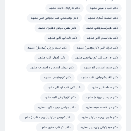
دکتر قلب و عروق مشهد
دکتر تترالوژی فالوت مشهد
پزشک حاذق هستن منکه راضی هستم دوسال هست تحت نظر
شونم حالم خیلی بهتر شده
دکتر استنت گذاری مشهد
دکتر توانبخشی قلب بازتوانی قلبی مشهد
علت مراجعه:
بررسی و درمان تنگی یا نارسایی دریچه‌های قلب
دکتر هیپرکلسترولمی مشهد
دکتر نقص سپتوم دهلیزی مشهد
دکتر روماتیسم قلبی مشهد
دکتر نارسایی‌ قلبی مشهد
مهدی
نوبت مطب از دکترتو
دکتر شوک قلبی (کاردیوورژن) مشهد
دکتر تست ورزش (تردمیل) مشهد
)
1404/06/01
(
دکتر جراحی قلب کم تهاجمی مشهد
دکتر آمبولی قلب مشهد
این پزشک را پیشنهاد میکنم
دکتر تست استرس اکو مشهد
دکتر درمان استرس و اضطراب مشهد
زمان انتظار:
45-90 دقیقه
دکتر الکتروفیزیولوژی قلب مشهد
دکتر آنژیوپلاستی مشهد
عالی بود
دکتر حمله قلبی مشهد
دکتر اکوی قلب کودکان مشهد
علت مراجعه:
درمان و مدیریت حملات قلبی
دکتر جراحی عروق پا مشهد
دکتر آنژیوگرافی کلیه مشهد
دکتر درد قفسه سینه مشهد
دکتر جراحی دریچه آئورت مشهد
کاربر دکترتو
نوبت مطب از دکترتو
)
1404/05/19
(
دکتر بالون دریچه میترال مشهد
دکتر تعویض میترال (دریچه قلب ) مشهد
این پزشک را پیشنهاد میکنم
دکتر سونوگرافی واریس پا مشهد
دکتر اکو قلب جنین مشهد