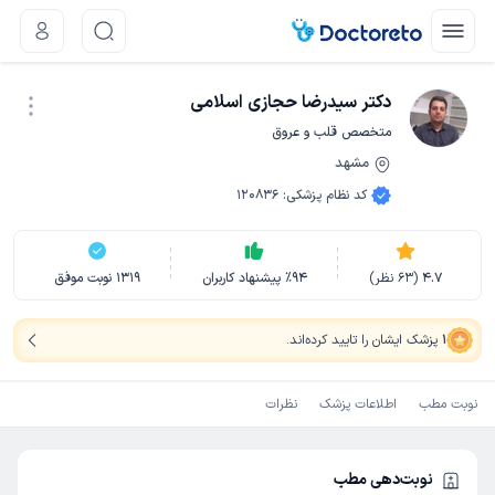
دکتر سیدرضا حجازی اسلامی
متخصص قلب و عروق
مشهد
نوبت اینترنتی
کد نظام پزشکی
:
120836
4.7
(
63
نظر)
94
٪
پیشنهاد کاربران
1319
نوبت موفق
1
پزشک ایشان را تایید کرده‌اند
.
نوبت مطب
اطلاعات پزشک
نظرات
نوبت‌دهی مطب