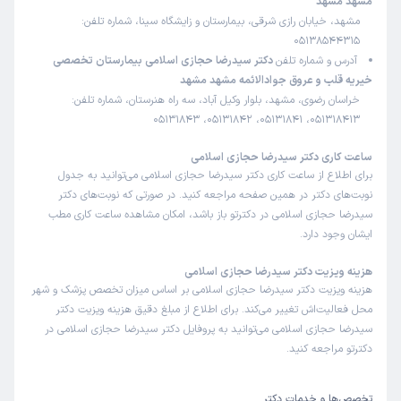
مشهد مشهد
زمان انتظار:
0-15 دقیقه
مشهد، خیابان رازی شرقی، بیمارستان و زایشگاه سینا، شماره تلفن:
05138544315
دکتربسیار حاذق ودانا و خوش برخورد، با حوصله ایی هستند
آدرس و شماره تلفن
دکتر سیدرضا حجازی اسلامی بیمارستان تخصصی
علت مراجعه:
کنترل فشار خون بالا و نارسایی قلبی
خیریه قلب و عروق جوادالائمه مشهد مشهد
خراسان رضوی، مشهد، بلوار وکیل آباد، سه راه هنرستان، شماره تلفن:
051318413، 05131841، 05131842، 05131843
یدالله
نوبت مطب از دکترتو
)
1404/06/24
(
ساعت کاری دکتر سیدرضا حجازی اسلامی
برای اطلاع از ساعت کاری دکتر سیدرضا حجازی اسلامی می‌توانید به جدول
این پزشک را پیشنهاد میکنم
نوبت‌های دکتر در همین صفحه مراجعه کنید. در صورتی که نوبت‌های دکتر
زمان انتظار:
15-45 دقیقه
سیدرضا حجازی اسلامی در دکترتو باز باشد، امکان مشاهده ساعت کاری مطب
ایشان وجود دارد.
عالی و بسیار دقیق با تشخیص عالی .
علت مراجعه:
پیشگیری از بیماری‌های قلبی در افراد با ریسک بالا
هزینه ویزیت دکتر سیدرضا حجازی اسلامی
هزینه ویزیت دکتر سیدرضا حجازی اسلامی بر اساس میزان تخصص پزشک و شهر
محل فعالیت‌اش تغییر می‌کند. برای اطلاع از مبلغ دقیق هزینه ویزیت دکتر
احمد
نوبت مطب از دکترتو
سیدرضا حجازی اسلامی می‌توانید به پروفایل دکتر سیدرضا حجازی اسلامی در
)
1404/06/12
(
دکترتو مراجعه کنید.
این پزشک را پیشنهاد میکنم
زمان انتظار:
15-45 دقیقه
تخصص‌ها و خدمات دکتر