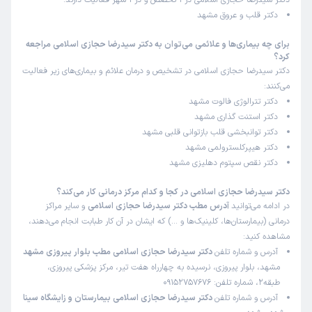
دکتر سیدرضا حجازی اسلامی در 1 تخصص و در 1 شهر فعالیت دارند:
دکتر قلب و عروق مشهد
این پزشک را پیشنهاد میکنم
زمان انتظار:
15-45 دقیقه
برای چه بیماری‌ها و علائمی می‌توان به دکتر سیدرضا حجازی اسلامی مراجعه
کرد؟
خوب بود
دکتر سیدرضا حجازی اسلامی در تشخیص و درمان علائم و بیماری‌های زیر فعالیت
می‌کنند:
دکتر تترالوژی فالوت مشهد
امیر
نوبت مطب از دکترتو
دکتر استنت گذاری مشهد
)
1404/07/09
(
دکتر توانبخشی قلب بازتوانی قلبی مشهد
دکتر هیپرکلسترولمی مشهد
این پزشک را پیشنهاد میکنم
دکتر نقص سپتوم دهلیزی مشهد
زمان انتظار:
0-15 دقیقه
دکتر سیدرضا حجازی اسلامی در کجا و کدام مرکز درمانی کار می‌کند؟
همه ی موارد عالی بود
در ادامه می‌توانید
آدرس مطب دکتر سیدرضا حجازی اسلامی
و سایر مراکز
علت مراجعه:
کنترل فشار خون بالا و نارسایی قلبی
درمانی (بیمارستان‌ها، کلینیک‌ها و …) که ایشان در آن کار طبابت انجام می‌دهند،
مشاهده کنید:
آدرس و شماره تلفن
دکتر سیدرضا حجازی اسلامی مطب بلوار پیروزی مشهد
کاربر دکترتو
نوبت مطب از دکترتو
مشهد، بلوار پیروزی، نرسیده به چهارراه هفت تیر، مرکز پزشکی پیروزی،
)
1404/07/03
(
طبقه2، شماره تلفن: 09152757676
آدرس و شماره تلفن
دکتر سیدرضا حجازی اسلامی بیمارستان و زایشگاه سینا
این پزشک را پیشنهاد میکنم