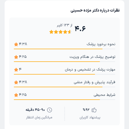
جراحی لاپاراسکوپی کیست تخمدان
کیست تخمدان
نظرات درباره دکتر مژده حسینی
سرطان تخمدان
از
123
کاربر
4.6
نحوه برخورد پزشک
4.38
توضیح پزشک در هنگام ویزیت
4.25
مهارت پزشک در تشخیص و درمان
4
فرآیند پذیرش و رفتار منشی
4.38
شرایط محیطی
4.25
92
%
45-90 دقیقه
پیشنهاد کاربران
میانگین زمان انتظار