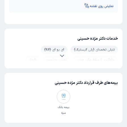
نمایش روی نقشه
خدمات دکتر مژده حسینی
تنبلی تخمدان (پلی کیستیک)
آی یو آی (IUI)
جلوگیری از سقط مکرر جنین
تعیین جنسیت
زایمان
زایمان بدون درد
نازایی
تغذیه بارداری
بارداری دوقلو و دوقلوزایی
بارداری پرخطر
جراحی زنان
بیمه‌های طرف قرارداد دکتر مژده حسینی
هورمون زنانه
سرطان زنان
عفونت ادراری در زنان
رحم
پولیپ رحم
زخم دهانه رحم
خونریزی رحم
بیمه بانک
سرطان رحم
افتادگی رحم
سپه
هیسترکتومی (عمل برداشتن رحم)
لاپاراسکوپی فیبروم رحم