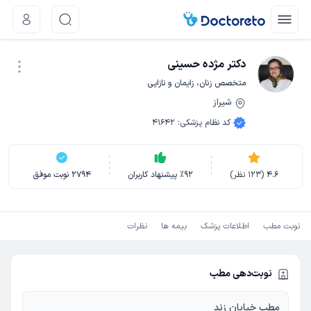
دکتر مژده حسینی
متخصص زنان، زایمان و نازایی
شیراز
نوبت اینترنتی
کد نظام پزشکی
:
41642
4.6
(
123
نظر)
92
٪
پیشنهاد کاربران
2794
نوبت موفق
نوبت مطب
اطلاعات پزشک
بیمه ها
نظرات
نوبت‌دهی مطب
مطب خیابان زند