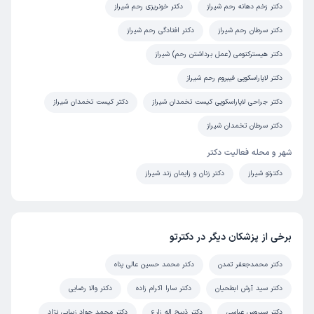
زرافشان
نوبت مطب از دکترتو
دکتر زخم دهانه رحم شیراز
دکتر خونریزی رحم شیراز
)
1404/01/27
(
دکتر سرطان رحم شیراز
دکتر افتادگی رحم شیراز
این پزشک را پیشنهاد میکنم
دکتر هیسترکتومی (عمل برداشتن رحم) شیراز
زمان انتظار:
15-45 دقیقه
دکتر لاپاراسکوپی فیبروم رحم شیراز
عالی
دکتر جراحی لاپاراسکوپی کیست تخمدان شیراز
دکتر کیست تخمدان شیراز
علت مراجعه:
درمان اختلالات قاعدگی (مانند خونریزی‌های غیرطبیعی)
دکتر سرطان تخمدان شیراز
شهر و محله فعالیت دکتر
کاربر دکترتو
نوبت مطب از دکترتو
)
1403/11/28
(
دکترتو شیراز
دکتر زنان و زایمان زند شیراز
این پزشک را پیشنهاد نمیکنم
زمان انتظار:
بیش از 90 دقیقه
برخی از پزشکان دیگر در دکترتو
راضی نیستم
علت مراجعه:
مدیریت دوران یائسگی و مشکلات هورمونی
دکتر محمدجعفر تمدن
دکتر محمد حسین عالی پناه
دکتر سید آرش ابطحیان
دکتر سارا اکرام زاده
دکتر والا رضایی
مسعود
کاربر آزاد
دکتر سیروس عباسی
دکتر ذبیح اله زارع
دکتر محمد جواد زیبایی نژاد