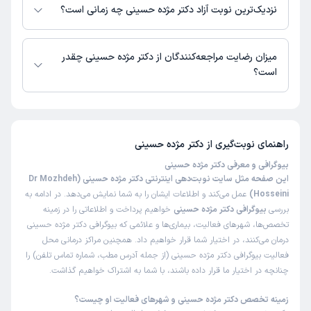
دسترس نیست. برای دریافت اطلاعات دقیق‌تر، لطفاً با مطب تماس بگیرید.
این پزشک را پیشنهاد میکنم
نزدیک‌ترین نوبت آزاد دکتر مژده حسینی چه زمانی است؟
زمان انتظار:
45-90 دقیقه
زمان نوبت‌دهی و پذیرش بیماران با هماهنگی مطب مشخص می‌شود.
سلام کسی اطلاع داره دکتر کی میان ایران ؟ چون گفتن خارج از
میزان رضایت مراجعه‌کنندگان از دکتر مژده حسینی چقدر
کشون
است؟
علت مراجعه:
درمان سندرم تخمدان پلی‌کیستیک (PCOS)
تا کنون 123 نفر به دکتر مژده حسینی رای داده‌اند. میانگین امتیازی دکتر مژده
حسینی 5 از 5 است.
کاربر دکترتو
نوبت مطب از دکترتو
راهنمای نوبت‌گیری از
دکتر مژده حسینی
)
1404/06/05
(
بیوگرافی و معرفی دکتر مژده حسینی
این پزشک را پیشنهاد میکنم
این صفحه مثل سایت نوبت‌دهی اینترنتی دکتر مژده حسینی (Dr Mozhdeh
زمان انتظار:
15-45 دقیقه
Hosseini)
عمل می‌کند و اطلاعات ایشان را به شما نمایش می‌دهد. در ادامه به
بررسی
بیوگرافی دکتر مژده حسینی
خواهیم پرداخت و اطلاعاتی را در زمینه
من بار دوم بود که مراجعه کردم از نظر برخورد بسیار عالی بودن
تخصص‌ها، شهرهای فعالیت، بیماری‌ها و علائمی که بیوگرافی دکتر مژده حسینی
هم خانم منشی و هم خانم دکتر😍خانم دکتر واقعا جزو محدود
درمان می‌کنند، در اختیار شما قرار خواهیم داد. همچنین مراکز درمانی محل
پزشکانی هستن که دارو و درمان اضافی که نیاز نباشه تجویز
فعالیت بیوگرافی دکتر مژده حسینی (از جمله آدرس مطب، شماره تماس تلفن) را
نمیکنن ‌
چنانچه در اختیار ما قرار داده باشند، با شما به اشتراک خواهیم گذاشت.
علت مراجعه:
درمان عفونت‌های دستگاه تناسلی زنان
زمینه تخصص دکتر مژده حسینی و شهرهای فعالیت او چیست؟