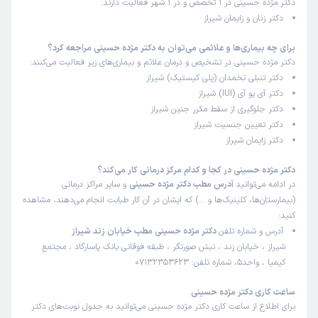
دکتر مژده حسینی در 1 تخصص و در 1 شهر فعالیت دارند:
دکتر زنان و زایمان شیراز
کاربر دکترتو
نوبت مطب از دکترتو
)
1404/04/17
(
برای چه بیماری‌ها و علائمی می‌توان به دکتر مژده حسینی مراجعه کرد؟
دکتر مژده حسینی در تشخیص و درمان علائم و بیماری‌های زیر فعالیت می‌کنند:
این پزشک را پیشنهاد میکنم
دکتر تنبلی تخمدان (پلی کیستیک) شیراز
زمان انتظار:
0-15 دقیقه
دکتر آی یو آی (IUI) شیراز
دکتر جلوگیری از سقط مکرر جنین شیراز
محیط ارام.خنک.برخورد عالیییی
دکتر تعیین جنسیت شیراز
علت مراجعه:
درمان سندرم تخمدان پلی‌کیستیک (PCOS)
دکتر زایمان شیراز
دکتر مژده حسینی در کجا و کدام مرکز درمانی کار می‌کند؟
کاربر دکترتو
نوبت مطب از دکترتو
در ادامه می‌توانید
آدرس مطب دکتر مژده حسینی
و سایر مراکز درمانی
)
1404/04/17
(
(بیمارستان‌ها، کلینیک‌ها و …) که ایشان در آن کار طبابت انجام می‌دهند، مشاهده
کنید:
این پزشک را پیشنهاد میکنم
آدرس و شماره تلفن
دکتر مژده حسینی مطب خیابان زند شیراز
زمان انتظار:
0-15 دقیقه
شیراز ، خیابان زند ، نبش صورتگر ، طبقه فوقانی بانک پاسارگاد ، مجتمع
کیمیا ، واحد5، شماره تلفن: 07132353623
همه چی عالی و خوب
علت مراجعه:
درمان سندرم تخمدان پلی‌کیستیک (PCOS)
ساعت کاری دکتر مژده حسینی
برای اطلاع از ساعت کاری دکتر مژده حسینی می‌توانید به جدول نوبت‌های دکتر