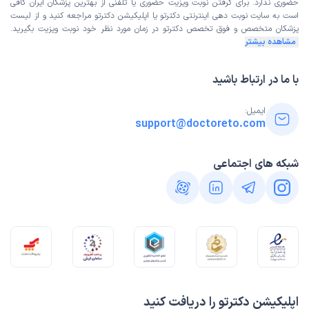
زمان انتظار:
بیش از 90 دقیقه
حضوری ندارد. برای گرفتن نوبت ویزیت حضوری یا تلفنی از بهترین پزشکان ایران کافی
است به
سایت نوبت دهی اینترنتی
دکترتو یا اپلیکیشن دکترتو مراجعه کنید و از
لیست
علت مراجعه: پلی کیستیک
پزشکان متخصص و فوق تخصص
دکترتو در زمان مورد نظر خود نوبت ویزیت بگیرید.
مشاهده بیشتر
فاطمه
نوبت مطب از دکترتو
با ما در ارتباط باشید
)
1402/12/17
(
ایمیل:
این پزشک را پیشنهاد میکنم
support@doctoreto.com
زمان انتظار:
15-45 دقیقه
من فقط تونستم یک بار با خانم دکتر صحبت کنم برای معاینه ی
شبکه های اجتماعی
بعدی بهم گفتن مطب بسته شده و نبودن هرچی زنگ میزنم به
مطب کسی برنمیداره و بار ها رفتم بسته بوده نوبت دهی انلاین
هم نمیدن باید چیکار کنم کسی میدونه؟😔
ناهید
نوبت مطب از دکترتو
)
1402/12/06
(
این پزشک را پیشنهاد میکنم
اپلیکیشن دکترتو را دریافت کنید