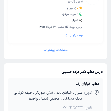
زنان و زایمان
0
(
0
نظر)
6
نوبت موفق
شیراز
اولین نوبت آزاد مطب:
17 مرداد 1405
نوبت بگیرید
مشاهده بیشتر
آدرس مطب دکتر مژده حسینی
مطب خیابان زند
آدرس:
شیراز ، خیابان زند ، نبش صورتگر ، طبقه فوقانی
بانک پاسارگاد ، مجتمع کیمیا ، واحد5
تلفن:
0713235****