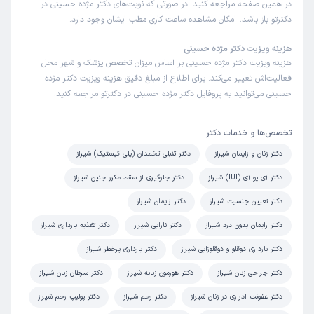
در همین صفحه مراجعه کنید. در صورتی که نوبت‌های دکتر مژده حسینی در
کاربر دکترتو
نوبت مطب از دکترتو
دکترتو باز باشد، امکان مشاهده ساعت کاری مطب ایشان وجود دارد.
)
1404/03/03
(
هزینه ویزیت دکتر مژده حسینی
این پزشک را پیشنهاد میکنم
هزینه ویزیت دکتر مژده حسینی بر اساس میزان تخصص پزشک و شهر محل
زمان انتظار:
0-15 دقیقه
فعالیت‌اش تغییر می‌کند. برای اطلاع از مبلغ دقیق هزینه ویزیت دکتر مژده
حسینی می‌توانید به پروفایل دکتر مژده حسینی در دکترتو مراجعه کنید.
هم منشی و دکتر و محیط مطب بسیار عالی
علت مراجعه:
مراقبت‌های بارداری و زایمان طبیعی یا سزارین
تخصص‌ها و خدمات دکتر
دکتر زنان و زایمان شیراز
دکتر تنبلی تخمدان (پلی کیستیک) شیراز
کاربر دکترتو
نوبت مطب از دکترتو
دکتر آی یو آی (IUI) شیراز
دکتر جلوگیری از سقط مکرر جنین شیراز
)
1404/02/03
(
دکتر تعیین جنسیت شیراز
دکتر زایمان شیراز
این پزشک را پیشنهاد میکنم
زمان انتظار:
0-15 دقیقه
دکتر زایمان بدون درد شیراز
دکتر نازایی شیراز
دکتر تغذیه بارداری شیراز
دكتر مهمدي بودن كه بسيار مهربون، با حوصله و دقيق مشكلاتو
دکتر بارداری دوقلو و دوقلوزایی شیراز
دکتر بارداری پرخطر شیراز
بررسي ميكردن
دکتر جراحی زنان شیراز
دکتر هورمون زنانه شیراز
دکتر سرطان زنان شیراز
دکتر عفونت ادراری در زنان شیراز
دکتر رحم شیراز
دکتر پولیپ رحم شیراز