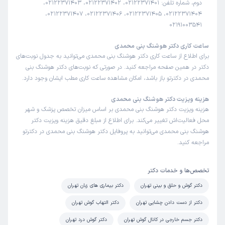
دوم، شماره تلفن: 02122371401، 02122371402، 02122371403،
02122371404، 02122371405، 02122371406، 02122371407،
علت مراجعه:
درمان مشکلات شنوایی مانند کاهش شنوایی یا وزوز گوش
02191003541
محمدرضا
نوبت مطب از دکترتو
ساعت کاری دکتر هوشنگ بنی محمدی
)
1405/02/02
(
برای اطلاع از ساعت کاری دکتر هوشنگ بنی محمدی می‌توانید به جدول نوبت‌های
دکتر در همین صفحه مراجعه کنید. در صورتی که نوبت‌های دکتر هوشنگ بنی
این پزشک را پیشنهاد میکنم
محمدی در دکترتو باز باشد، امکان مشاهده ساعت کاری مطب ایشان وجود دارد.
زمان انتظار:
0-15 دقیقه
هزینه ویزیت دکتر هوشنگ بنی محمدی
فوق العاده ، صبور و خوش برخورد
هزینه ویزیت دکتر هوشنگ بنی محمدی بر اساس میزان تخصص پزشک و شهر
محل فعالیت‌اش تغییر می‌کند. برای اطلاع از مبلغ دقیق هزینه ویزیت دکتر
هوشنگ بنی محمدی می‌توانید به پروفایل دکتر هوشنگ بنی محمدی در دکترتو
بهار
کاربر آزاد
مراجعه کنید.
)
1405/02/02
(
این پزشک را پیشنهاد میکنم
تخصص‌ها و خدمات دکتر
زمان انتظار:
15-45 دقیقه
دکتر گوش و حلق و بینی تهران
دکتر بیماری های زبان تهران
خوب بودن.
دکتر از دست دادن چشایی تهران
دکتر التهاب گوش تهران
علت مراجعه:
درمان مشکلات شنوایی مانند کاهش شنوایی یا وزوز گوش
دکتر جسم خارجی در کانال گوش تهران
دکتر گوش درد تهران