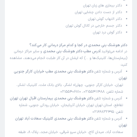
دکتر بیماری های زبان تهران
علت مراجعه:
گرفتگی گوش
دکتر از دست دادن چشایی تهران
دکتر التهاب گوش تهران
سارا
نوبت مطب از دکترتو
دکتر جسم خارجی در کانال گوش تهران
)
1405/02/06
(
دکتر گوش درد تهران
این پزشک را پیشنهاد میکنم
دکتر هوشنگ بنی محمدی در کجا و کدام مرکز درمانی کار می‌کند؟
زمان انتظار:
0-15 دقیقه
در ادامه می‌توانید
آدرس مطب دکتر هوشنگ بنی محمدی
و سایر مراکز درمانی
(بیمارستان‌ها، کلینیک‌ها و …) که ایشان در آن کار طبابت انجام می‌دهند، مشاهده
بسیار دکتر با تجربه باحوصله و دقیق منشی بسیار باحوصله و
کنید:
خوش اخلاق محیط مطب آرام و تمیز
آدرس و شماره تلفن
دکتر هوشنگ بنی محمدی مطب خیابان کارگر جنوبی
تهران
علت مراجعه:
سرگیجه ناشی از فشار گوش
تهران، خیابان کارگر جنوبی، چهارراه لشگر، بالای بانک ملت، کلینیک لشکر،
شماره تلفن: 02155411488، 02155406810
آدرس و شماره تلفن
دکتر هوشنگ بنی محمدی بیمارستان اقبال تهران تهران
کاربر دکترتو
نوبت مطب از دکترتو
)
1405/02/05
(
تقاطع، استان تهران تهران خیابان آذربایجان، خیابان رودکی جنوبی، شماره
تلفن: 02166832495
این پزشک را پیشنهاد نمیکنم
آدرس و شماره تلفن
دکتر هوشنگ بنی محمدی کلینیک سعادت آباد تهران
زمان انتظار:
0-15 دقیقه
تهران
سعادت آباد، میدان کاج، خیابان سرو شرقی، خیابان مجد، پلاک 8، طبقه
عدم رضایت