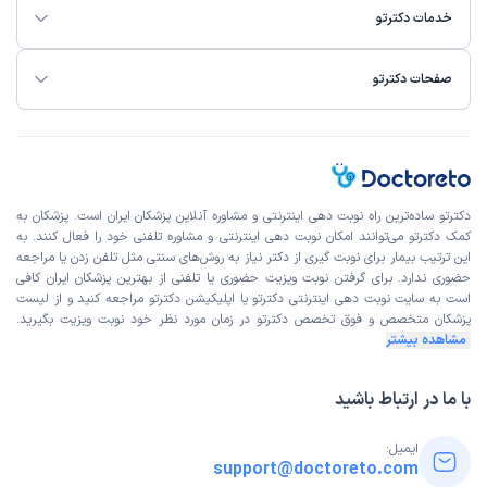
خدمات دکترتو
عرفان
نوبت مطب از دکترتو
)
1404/12/01
(
صفحات دکترتو
این پزشک را پیشنهاد میکنم
زمان انتظار:
0-15 دقیقه
خوب بود، هم از نظر دانش تشخیص و هم از نظر تجویز دارو
جهت درمان بیماری.
علت مراجعه:
درمان عفونت‌های مکرر گوش (مانند اوتیت مدیا)
دکترتو ساده‌ترین راه نوبت‌ دهی اینترنتی و مشاوره آنلاین پزشکان ایران است. پزشکان به
کمک دکترتو می‌توانند امکان نوبت دهی اینترنتی و مشاوره تلفنی خود را فعال کنند. به
این ترتیب بیمار برای نوبت گیری از دکتر نیاز به روش‌های سنتی مثل تلفن زدن یا مراجعه
حضوری ندارد. برای گرفتن نوبت ویزیت حضوری یا تلفنی از بهترین پزشکان ایران کافی
روژین
نوبت مطب از دکترتو
است به
سایت نوبت دهی اینترنتی
دکترتو یا اپلیکیشن دکترتو مراجعه کنید و از
لیست
)
1404/11/29
(
پزشکان متخصص و فوق تخصص
دکترتو در زمان مورد نظر خود نوبت ویزیت بگیرید.
مشاهده بیشتر
این پزشک را پیشنهاد میکنم
زمان انتظار:
15-45 دقیقه
با ما در ارتباط باشید
منشی خوب دکتر عالی بودن رفتارو خوش برخورد
علت مراجعه:
درمان مشکلات شنوایی مانند کاهش شنوایی یا وزوز گوش
ایمیل:
support@doctoreto.com