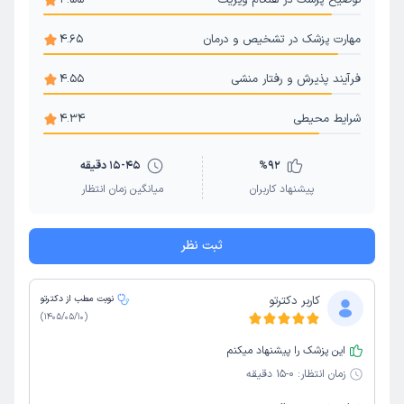
توضیح پزشک در هنگام ویزیت
4.55
گوش و حلق و بینی کودکان
بزاق دهان
مهارت پزشک در تشخیص و درمان
4.65
فرآیند پذیرش و رفتار منشی
4.55
شرایط محیطی
4.34
92
%
15-45 دقیقه
پیشنهاد کاربران
میانگین زمان انتظار
ثبت نظر
کاربر دکترتو
نوبت مطب از دکترتو
)
1405/05/10
(
این پزشک را پیشنهاد میکنم
زمان انتظار:
0-15 دقیقه