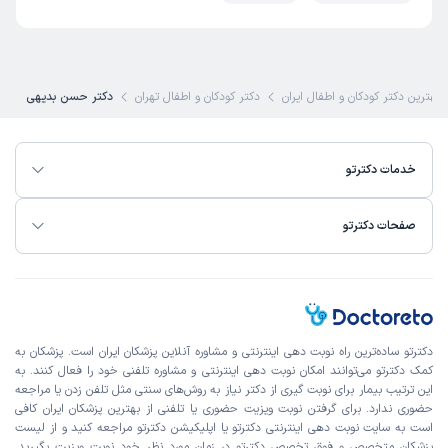
مصطفی
نوبت مطب از دکترتو
)
1404/09/05
(
بهترین دکتر کودکان و اطفال ایران
دکتر کودکان و اطفال تهران
دکتر حسن بدیهی
این پزشک را پیشنهاد میکنم
زمان انتظار:
بیش از 90 دقیقه
دکتر باتجربه و صبوری بود، ولی من ساعت 19 نوبت داشتم،
خدمات دکترتو
۲۰:۴۵ نوبت ویزیت شد، به ساعت و نوبت های سایت اهمیتی
نمی دادند، ساعتی که در سایت دکتروتو ثبت می کنی مربوط به
صفحات دکترتو
یک دنیای موازی دیگری است، من ساعتی که نوبت در سایت
رزرو کرده بودم حضور پیدا کردم، منشی گفت اسمتو می‌نویسم تا
نوبتت بشه، خواهش می کنم به خاطر ۲۰ تومان درامد، مردم را
سرگردان نکنید
علت مراجعه:
تشخیص و درمان عفونت‌های شایع کودکان
دکترتو ساده‌ترین راه نوبت‌ دهی اینترنتی و مشاوره آنلاین پزشکان ایران است. پزشکان به
کمک دکترتو می‌توانند امکان نوبت دهی اینترنتی و مشاوره تلفنی خود را فعال کنند. به
این ترتیب بیمار برای نوبت گیری از دکتر نیاز به روش‌های سنتی مثل تلفن زدن یا مراجعه
پریسا
نوبت مطب از دکترتو
حضوری ندارد. برای گرفتن نوبت ویزیت حضوری یا تلفنی از بهترین پزشکان ایران کافی
)
1404/09/04
(
است به
سایت نوبت دهی اینترنتی
دکترتو یا اپلیکیشن دکترتو مراجعه کنید و از
لیست
پزشکان متخصص و فوق تخصص
دکترتو در زمان مورد نظر خود نوبت ویزیت بگیرید.