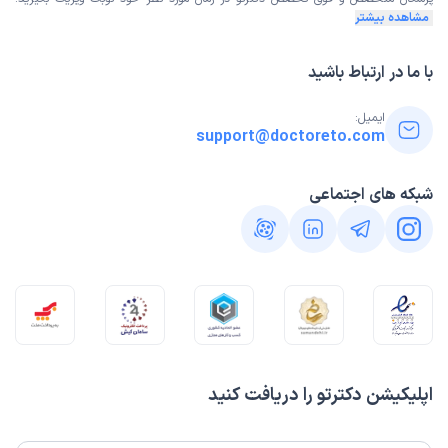
این پزشک را پیشنهاد میکنم
مشاهده بیشتر
زمان انتظار:
0-15 دقیقه
با ما در ارتباط باشید
محیط مناسب کودکان هست و دکتر بسیار باسواد و عالی هستن
علت مراجعه:
چکاب نوزادم
ایمیل:
support@doctoreto.com
سمیه
نوبت مطب از دکترتو
)
1404/08/25
(
شبکه های اجتماعی
این پزشک را پیشنهاد میکنم
زمان انتظار:
15-45 دقیقه
دکتر بسیار با حوصله بودن و من نگران رماتیسم بچم بودم که
دکتر گفتن فقط برای رشد هست که درد دست داره
علت مراجعه:
ارزیابی و درمان کم‌خونی در کودکان
اپلیکیشن دکترتو را دریافت کنید
نگین
نوبت مطب از دکترتو
)
1404/08/14
(