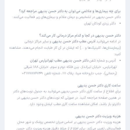
علت مراجعه:
ارزیابی تأخیر در رشد و تکامل کودکان
برای چه بیماری‌ها و علائمی می‌توان به دکتر حسن بدیهی مراجعه کرد؟
دکتر حسن بدیهی در تشخیص و درمان علائم و بیماری‌های زیر فعالیت می‌کنند:
سعیده
نوبت مطب از دکترتو
دکتر زردی کودکان تهران
)
1404/11/11
(
دکتر حسن بدیهی در کجا و کدام مرکز درمانی کار می‌کند؟
این پزشک را پیشنهاد میکنم
در ادامه می‌توانید
آدرس مطب دکتر حسن بدیهی
و سایر مراکز درمانی
زمان انتظار:
15-45 دقیقه
(بیمارستان‌ها، کلینیک‌ها و …) که ایشان در آن کار طبابت انجام می‌دهند، مشاهده
کنید:
👍👍👍
آدرس و شماره تلفن
دکتر حسن بدیهی مطب تهرانپارس تهران
علت مراجعه:
مدیریت و درمان بیماری‌های سیستم ایمنی
تهرانپارس، خیابان تیرانداز، بین فلکه دوم و سوم، خیابان 188 شرقی
(رحمانی)، جنب داروخانه مینا، پلاک 111، شماره تلفن: 02177876749
آرش
نوبت مطب از دکترتو
ساعت کاری دکتر حسن بدیهی
)
1404/10/16
(
برای اطلاع از ساعت کاری دکتر حسن بدیهی می‌توانید به جدول نوبت‌های دکتر
در همین صفحه مراجعه کنید. در صورتی که نوبت‌های دکتر حسن بدیهی در
این پزشک را پیشنهاد میکنم
دکترتو باز باشد، امکان مشاهده ساعت کاری مطب ایشان وجود دارد.
زمان انتظار:
0-15 دقیقه
هزینه ویزیت دکتر حسن بدیهی
خداروشاکرم که با این دکتر اشنا شدم ب جرعت مسگم یکی از
هزینه ویزیت دکتر حسن بدیهی بر اساس میزان تخصص پزشک و شهر محل
بهترین دکترهاست بسیاااار باسواد و باتجربه خداحفظشون کنه
فعالیت‌اش تغییر می‌کند. برای اطلاع از مبلغ دقیق هزینه ویزیت دکتر حسن