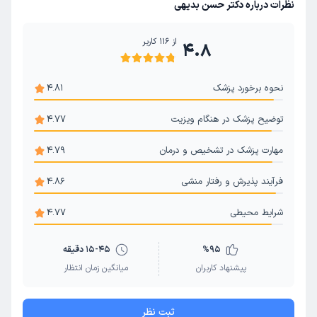
نظرات درباره دکتر حسن بدیهی
از
116
کاربر
4.8
نحوه برخورد پزشک
4.81
توضیح پزشک در هنگام ویزیت
4.77
مهارت پزشک در تشخیص و درمان
4.79
فرآیند پذیرش و رفتار منشی
4.86
شرایط محیطی
4.77
95
%
15-45 دقیقه
پیشنهاد کاربران
میانگین زمان انتظار
ثبت نظر