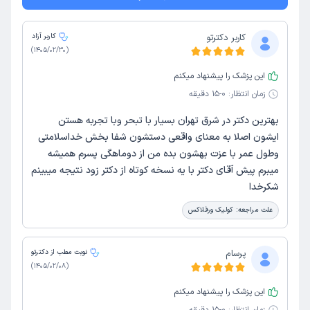
کاربر دکترتو
کاربر آزاد
)
1405/02/30
(
این پزشک را پیشنهاد میکنم
زمان انتظار:
0-15 دقیقه
بهترین دکتر در شرق تهران بسیار با تبحر وبا تجربه هستن
ایشون اصلا به معنای واقعی دستشون شفا بخش خداسلامتی
وطول عمر با عزت بهشون بده من از دوماهگی پسرم همیشه
میبرم پیش آقای دکتر با یه نسخه کوتاه از دکتر زود نتیجه میبینم
شکرخدا
علت مراجعه:
کولیک ورفلاکس
پرسام
نوبت مطب از دکترتو
)
1405/02/08
(
این پزشک را پیشنهاد میکنم