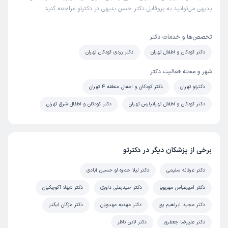
بدیهی می‌توانید به پروفایل دکتر حسن بدیهی در دکترتو مراجعه کنید.
علت مراجعه:
یبوست
تخصص‌ها و خدمات دکتر
کاربر دکترتو
نوبت مطب از دکترتو
دکتر کودکان و اطفال تهران
دکتر زردی کودکان تهران
(
1404/10/16
)
این پزشک را پیشنهاد میکنم
شهر و محله فعالیت دکتر
زمان انتظار:
0-15 دقیقه
دکترتو تهران
دکتر کودکان و اطفال منطقه 4 تهران
وای خیلی خوبن، واقعا راضی ام ازشون خدا خیرشون بده
دکتر کودکان و اطفال تهرانپارس تهران
دکتر کودکان و اطفال شرق تهران
شهربانو
نوبت مطب از دکترتو
برخی از پزشکان دیگر در دکترتو
(
1404/10/09
)
این پزشک را پیشنهاد میکنم
دکتر عرفانه سلیمی
دکتر لیلا حمزه لو حسین آبادی
زمان انتظار:
0-15 دقیقه
دکتر امیرعباس مهرپویا
دکتر حیدرعلی داوری
دکتر شهلا آکوچکیان
مثل همیشه عالی بودن
دکتر مجید ابراهیم پور
دکتر مهدیه مهدویان
دکتر مژگان ایگدر
علت مراجعه:
مدیریت و درمان بیماری‌های سیستم ایمنی
دکتر علیرضا جعفری
دکتر لادن ناظر