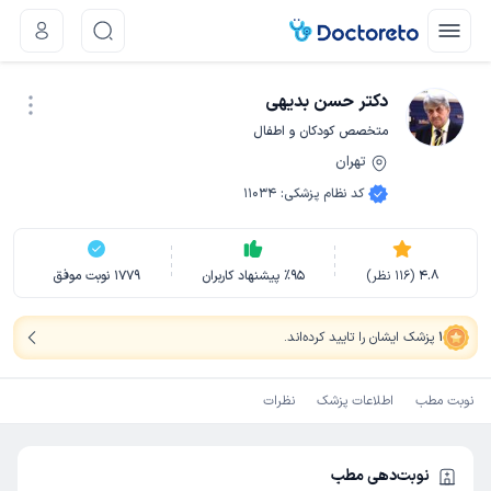
دکتر حسن بدیهی
متخصص کودکان و اطفال
تهران
نوبت اینترنتی
کد نظام پزشکی
:
11034
4.8
(
116
نظر)
95
٪
پیشنهاد کاربران
1779
نوبت موفق
1
پزشک ایشان را تایید کرده‌اند
.
نوبت مطب
اطلاعات پزشک
نظرات
نوبت‌دهی مطب