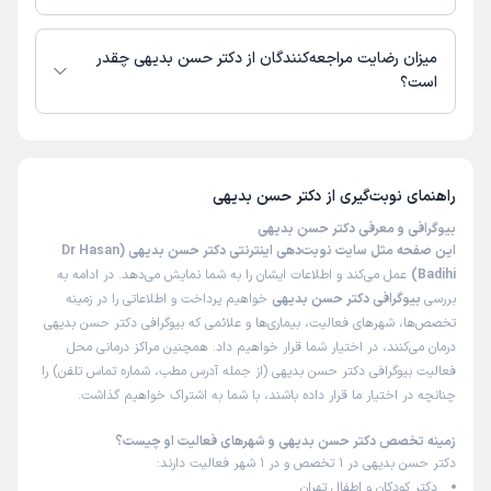
دکتر حسن بدیهی از روز شنبه 17 مرداد 1405 بیمار جدید می‌پذیرند.
این پزشک را پیشنهاد میکنم
میزان رضایت مراجعه‌کنندگان از دکتر حسن بدیهی چقدر
زمان انتظار:
0-15 دقیقه
است؟
بسیار عالی
تا کنون 116 نفر به دکتر حسن بدیهی رای داده‌اند. میانگین امتیازی دکتر حسن
علت مراجعه:
زردی- چکاپ کامل
بدیهی 5 از 5 است.
راهنمای نوبت‌گیری از
دکتر حسن بدیهی
مهسا
نوبت مطب از دکترتو
)
1404/11/14
(
بیوگرافی و معرفی دکتر حسن بدیهی
این صفحه مثل سایت نوبت‌دهی اینترنتی دکتر حسن بدیهی (Dr Hasan
این پزشک را پیشنهاد میکنم
Badihi)
عمل می‌کند و اطلاعات ایشان را به شما نمایش می‌دهد. در ادامه به
زمان انتظار:
0-15 دقیقه
بررسی
بیوگرافی دکتر حسن بدیهی
خواهیم پرداخت و اطلاعاتی را در زمینه
تخصص‌ها، شهرهای فعالیت، بیماری‌ها و علائمی که بیوگرافی دکتر حسن بدیهی
من ۲۰ ساله که آقای دکتر و میشناسم تمام کودکانِ فامیل با
درمان می‌کنند، در اختیار شما قرار خواهیم داد. همچنین مراکز درمانی محل
بیمار ایشون هستن جناب دکتر بدیهی بسیار با تجربه و خوش
فعالیت بیوگرافی دکتر حسن بدیهی (از جمله آدرس مطب، شماره تماس تلفن) را
برخورد هستن با کمال دفت و آرامش گوش میدن به صحبتای
چنانچه در اختیار ما قرار داده باشند، با شما به اشتراک خواهیم گذاشت.
بیمارانشون امیدوارم که خداون بهشون سلامتی بده و سایشون
زمینه تخصص دکتر حسن بدیهی و شهرهای فعالیت او چیست؟
بالای سر خانواده ی محترمشون باشه تا بتونن سالهای سال
دکتر حسن بدیهی در 1 تخصص و در 1 شهر فعالیت دارند:
طبابت کنن
دکتر کودکان و اطفال تهران