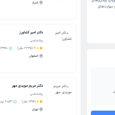
ه‌ی بیماری‌های
شیراز
 مهارت‌های
دکتر امیر کشاورز
روانشناسی
4.8
(
2235
نظر)
13940
اصفهان
دکتر مریم مویدی مهر
.
روانشناسی
5
(
1396
نظر)
2053
نوب
تهران