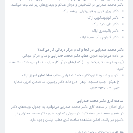
دکتر محمد صدرایی در تشخیص و درمان علائم و بیماری‌های زیر فعالیت می‌کنند:
علت مراجعه:
اطلاع از فشار و خونریزی
دکتر ویژن تراپی و فیزیوتراپی چشم اراک
دکتر گونیوسکوپی اراک
دکتر تاری دید اراک
کاربر دکترتو
نوبت مطب از دکترتو
دکتر پاکیمتری اراک
)
1404/12/07
(
دکتر گلوکوم و آب سیاه اراک
این پزشک را پیشنهاد نمیکنم
دکتر محمد صدرایی در کجا و کدام مرکز درمانی کار می‌کند؟
زمان انتظار:
15-45 دقیقه
در ادامه می‌توانید
آدرس مطب دکتر محمد صدرایی
و سایر مراکز درمانی
(بیمارستان‌ها، کلینیک‌ها و …) که ایشان در آن کار طبابت انجام می‌دهند، مشاهده
پیشنهاد نمیکنم
کنید:
علت مراجعه:
مشکلات بینایی (ضعیف شدن دید، دوربینی، نزدیک‌بینی، آستیگماتیسم)
آدرس و شماره تلفن
دکتر محمد صدرایی مطب ساختمان امروز اراک
خ هپکو، جنب مسجد الزهرا، داروخانه دکتر رجبیان، ساختمان امروز، شماره
تلفن: 08633137103
کاربر دکترتو
نوبت مطب از دکترتو
)
1404/12/05
(
ساعت کاری دکتر محمد صدرایی
برای اطلاع از ساعت کاری دکتر محمد صدرایی می‌توانید به جدول نوبت‌های دکتر
این پزشک را پیشنهاد میکنم
در همین صفحه مراجعه کنید. در صورتی که نوبت‌های دکتر محمد صدرایی در
زمان انتظار:
0-15 دقیقه
دکترتو باز باشد، امکان مشاهده ساعت کاری مطب ایشان وجود دارد.
برخورد پزشک بسیار محترمانه بود
هزینه ویزیت دکتر محمد صدرایی