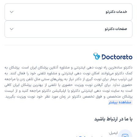
علت مراجعه:
درمان انحراف چشم (استرابیسم)
خدمات دکترتو
رامین
نوبت مطب از دکترتو
)
1404/10/17
(
صفحات دکترتو
این پزشک را پیشنهاد میکنم
زمان انتظار:
15-45 دقیقه
بسیار عالی
دکترتو ساده‌ترین راه نوبت‌ دهی اینترنتی و مشاوره آنلاین پزشکان ایران است. پزشکان به
علت مراجعه:
دردهای چشمی ناشناخته
کمک دکترتو می‌توانند امکان نوبت دهی اینترنتی و مشاوره تلفنی خود را فعال کنند. به
این ترتیب بیمار برای نوبت گیری از دکتر نیاز به روش‌های سنتی مثل تلفن زدن یا مراجعه
حضوری ندارد. برای گرفتن نوبت ویزیت حضوری یا تلفنی از بهترین پزشکان ایران کافی
علیرضا
نوبت مطب از دکترتو
است به
سایت نوبت دهی اینترنتی
دکترتو یا اپلیکیشن دکترتو مراجعه کنید و از
لیست
)
1404/10/01
(
پزشکان متخصص و فوق تخصص
دکترتو در زمان مورد نظر خود نوبت ویزیت بگیرید.
مشاهده بیشتر
این پزشک را پیشنهاد میکنم
زمان انتظار:
0-15 دقیقه
با ما در ارتباط باشید
بسیار عالی
ایمیل:
علت مراجعه:
دردهای چشمی ناشناخته