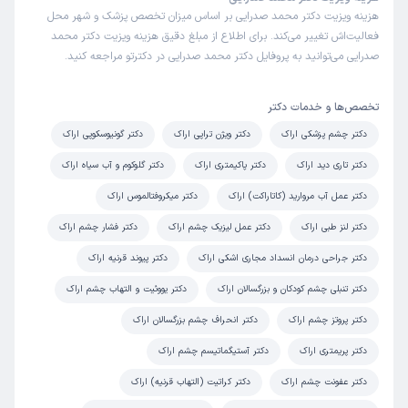
علت مراجعه:
مشکلات بینایی (ضعیف شدن دید، دوربینی، نزدیک‌بینی، آستیگماتیسم)
هزینه ویزیت دکتر محمد صدرایی بر اساس میزان تخصص پزشک و شهر محل
فعالیت‌اش تغییر می‌کند. برای اطلاع از مبلغ دقیق هزینه ویزیت دکتر محمد
صدرایی می‌توانید به پروفایل دکتر محمد صدرایی در دکترتو مراجعه کنید.
منصورع
نوبت مطب از دکترتو
)
1404/11/27
(
تخصص‌ها و خدمات دکتر
این پزشک را پیشنهاد میکنم
دکتر چشم پزشکی اراک
دکتر ویژن تراپی اراک
دکتر گونیوسکوپی اراک
زمان انتظار:
15-45 دقیقه
دکتر تاری دید اراک
دکتر پاکیمتری اراک
دکتر گلوکوم و آب سیاه اراک
پزشک بسیار حاذق و خوش برخورد بودند،با حوصله بیمار را
دکتر عمل آب مروارید (کاتاراکت) اراک
دکتر میکروفتالموس اراک
ویزیت میکردند
دکتر لنز طبی اراک
دکتر عمل لیزیک چشم اراک
دکتر فشار چشم اراک
علت مراجعه:
مشکلات بینایی (ضعیف شدن دید، دوربینی، نزدیک‌بینی، آستیگماتیسم)
دکتر جراحی درمان انسداد مجاری اشکی اراک
دکتر پیوند قرنیه اراک
کاربر دکترتو
نوبت مطب از دکترتو
دکتر تنبلی چشم کودکان و بزرگسالان اراک
دکتر یووئیت و التهاب چشم اراک
)
1404/11/18
(
دکتر پروتز چشم اراک
دکتر انحراف چشم بزرگسالان اراک
این پزشک را پیشنهاد میکنم
دکتر پریمتری اراک
دکتر آستیگماتیسم چشم اراک
زمان انتظار:
0-15 دقیقه
دکتر عفونت چشم اراک
دکتر کراتیت (التهاب قرنیه) اراک
خیلی خوب بود فوق العاده دکتر مهربون و خوش برخورد و در