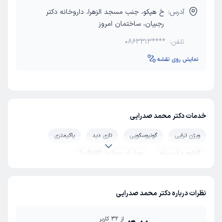
آدرس:
خ هپکو، جنب مسجد الزهرا، داروخانه دکتر
رجبیان، ساختمان امروز
تلفن:
0863313****
نمایش روی نقشه
خدمات دکتر محمد صدرایی
ویژن تراپی
گونیوسکوپی
تاری دید
پاکیمتری
گلوکوم و آب سیاه
عمل آب مروارید (کاتاراکت)
میکروفتالموس
لنز طبی
عمل لیزیک چشم
فشار چشم
جراحی درمان انسداد مجاری اشکی
پیوند قرنیه
نظرات درباره دکتر محمد صدرایی
تنبلی چشم کودکان و بزرگسالان
یووئیت و التهاب چشم
از
32
کاربر