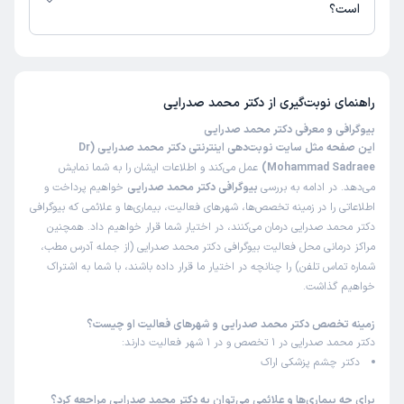
است؟
من را از درد نجات داد . مرد با اخلاق و ماهر .
علت مراجعه:
کشیدن بخیه چشم
تا کنون 32 نفر به دکتر محمد صدرایی رای داده‌اند. میانگین امتیازی دکتر محمد
صدرایی 5 از 5 است.
اعطم
کاربر آزاد
راهنمای نوبت‌گیری از
دکتر محمد صدرایی
)
1405/01/19
(
بیوگرافی و معرفی دکتر محمد صدرایی
این صفحه مثل سایت نوبت‌دهی اینترنتی دکتر محمد صدرایی (Dr
این پزشک را پیشنهاد میکنم
Mohammad Sadraee)
عمل می‌کند و اطلاعات ایشان را به شما نمایش
زمان انتظار:
0-15 دقیقه
می‌دهد. در ادامه به بررسی
بیوگرافی دکتر محمد صدرایی
خواهیم پرداخت و
عالی
اطلاعاتی را در زمینه تخصص‌ها، شهرهای فعالیت، بیماری‌ها و علائمی که بیوگرافی
دکتر محمد صدرایی درمان می‌کنند، در اختیار شما قرار خواهیم داد. همچنین
علت مراجعه:
مشکلات بینایی (ضعیف شدن دید، دوربینی، نزدیک‌بینی، آستیگماتیسم)
مراکز درمانی محل فعالیت بیوگرافی دکتر محمد صدرایی (از جمله آدرس مطب،
شماره تماس تلفن) را چنانچه در اختیار ما قرار داده باشند، با شما به اشتراک
خواهیم گذاشت.
کاربر دکترتو
نوبت مطب از دکترتو
)
1404/12/19
(
زمینه تخصص دکتر محمد صدرایی و شهرهای فعالیت او چیست؟
دکتر محمد صدرایی در 1 تخصص و در 1 شهر فعالیت دارند:
این پزشک را پیشنهاد میکنم
دکتر چشم پزشکی اراک
زمان انتظار:
0-15 دقیقه
بسیار عالی بود
برای چه بیماری‌ها و علائمی می‌توان به دکتر محمد صدرایی مراجعه کرد؟