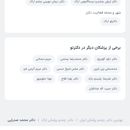
دکتر لرزش چشم و نیستاگموس اراک
دکتر درمان دوبینی چشم اراک
مورد بیماری کاملا توضیح دادند و وقت گذاشتند
شهر و محله فعالیت دکتر
علت مراجعه:
قرمزی یا التهاب چشم
دکترتو اراک
کاربر دکترتو
نوبت مطب از دکترتو
)
1404/11/14
(
برخی از پزشکان دیگر در دکترتو
این پزشک را پیشنهاد میکنم
زمان انتظار:
15-45 دقیقه
دکتر داود گودرزی
دکتر محمدرضا رستمی
مریم سمنانی
خوب
محمدعلی زین کرین
دکتر عباس شیخ حسنی
دکتر مریم گرجی فرد
دکتر علیرضا رشیدی نژاد
دکتر زهرا فلاح
مونا جاویدپور
محمد رضا
نوبت مطب از دکترتو
دکتر حبیب اله صادقیان
)
1404/11/01
(
این پزشک را پیشنهاد میکنم
زمان انتظار:
0-15 دقیقه
بهترین دکتر چشم پزشکی ایران
دکتر چشم پزشکی اراک
دکتر محمد صدرایی
خوش برخورد وقت کافی جهت رفع عارضه