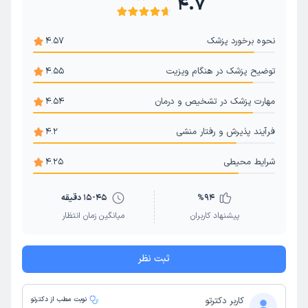
4.7
پروتز چشم
انحراف چشم بزرگسالان
پریمتری
آستیگماتیسم چشم
عفونت چشم
کراتیت (التهاب قرنیه)
نحوه برخورد پزشک
4.57
لرزش چشم و نیستاگموس
درمان دوبینی چشم
توضیح پزشک در هنگام ویزیت
4.55
مهارت پزشک در تشخیص و درمان
4.54
فرآیند پذیرش و رفتار منشی
4.2
شرایط محیطی
4.25
94
%
15-45 دقیقه
پیشنهاد کاربران
میانگین زمان انتظار
ثبت نظر
کاربر دکترتو
نوبت مطب از دکترتو