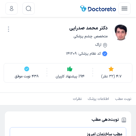
دکتر محمد صدرایی
متخصص چشم پزشکی
اراک
نوبت اینترنتی
کد نظام پزشکی
:
141209
4.7
(
32
نظر)
94
٪
پیشنهاد کاربران
438
نوبت موفق
نوبت مطب
اطلاعات پزشک
نظرات
نوبت‌دهی مطب
مطب ساختمان امروز