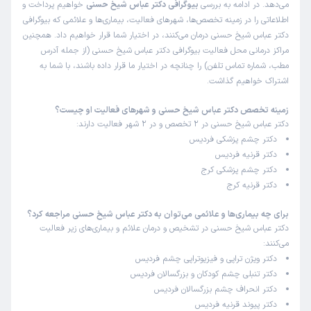
می‌دهد. در ادامه به بررسی
بیوگرافی دکتر عباس شیخ حسنی
خواهیم پرداخت و
این پزشک را پیشنهاد میکنم
اطلاعاتی را در زمینه تخصص‌ها، شهرهای فعالیت، بیماری‌ها و علائمی که بیوگرافی
زمان انتظار:
0-15 دقیقه
دکتر عباس شیخ حسنی درمان می‌کنند، در اختیار شما قرار خواهیم داد. همچنین
مراکز درمانی محل فعالیت بیوگرافی دکتر عباس شیخ حسنی (از جمله آدرس
منشی بسیار خوش برخورد بود و دکتر کامل و با حوصله مشکل
مطب، شماره تماس تلفن) را چنانچه در اختیار ما قرار داده باشند، با شما به
را توضیح داد
اشتراک خواهیم گذاشت.
علت مراجعه:
بینایی سنجی
زمینه تخصص دکتر عباس شیخ حسنی و شهرهای فعالیت او چیست؟
دکتر عباس شیخ حسنی در 2 تخصص و در 2 شهر فعالیت دارند:
مهناز
نوبت مطب از دکترتو
دکتر چشم پزشکی فردیس
)
1404/12/10
(
دکتر قرنیه فردیس
دکتر چشم پزشکی کرج
این پزشک را پیشنهاد میکنم
دکتر قرنیه کرج
زمان انتظار:
0-15 دقیقه
برای چه بیماری‌ها و علائمی می‌توان به دکتر عباس شیخ حسنی مراجعه کرد؟
همه چی خوب بود
دکتر عباس شیخ حسنی در تشخیص و درمان علائم و بیماری‌های زیر فعالیت
می‌کنند:
علت مراجعه:
خشکی شدید چشم
دکتر ویژن تراپی و فیزیوتراپی چشم فردیس
دکتر تنبلی چشم کودکان و بزرگسالان فردیس
مهناز
نوبت مطب از دکترتو
دکتر انحراف چشم بزرگسالان فردیس
)
1404/12/04
(
دکتر پیوند قرنیه فردیس