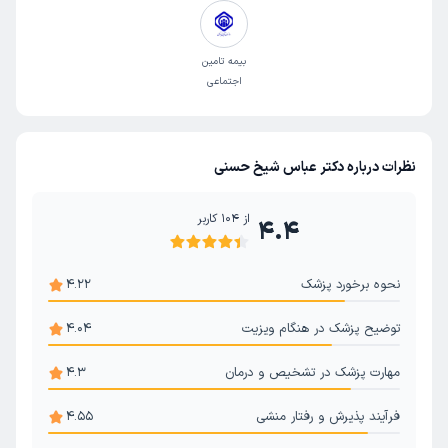
بیمه تامین
اجتماعی
نظرات درباره دکتر عباس شیخ حسنی
از
104
کاربر
4.4
نحوه برخورد پزشک
4.22
توضیح پزشک در هنگام ویزیت
4.04
مهارت پزشک در تشخیص و درمان
4.3
فرآیند پذیرش و رفتار منشی
4.55