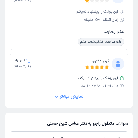
)
1405/03/26
(
این پزشک را پیشنهاد نمیکنم
زمان انتظار:
0-15 دقیقه
عدم رضایت
علت مراجعه:
خشکی شدید چشم
کاربر دکترتو
کاربر آزاد
)
1405/03/06
(
این پزشک را پیشنهاد میکنم
زمان انتظار:
15-45 دقیقه
نمایش بیشتر
مهارت ایشون وتشخیصشون عالی والبته نحوه رفتار کادر
مطبشون هم خوب بود
علت مراجعه:
عمل لازک
سوالات متداول راجع به دکتر عباس شیخ حسنی
کاربر دکترتو
نوبت مطب از دکترتو