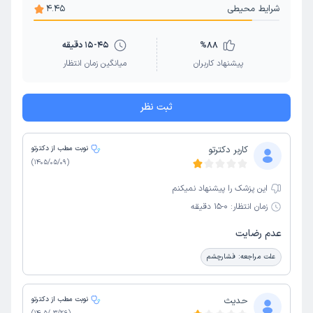
شرایط محیطی
4.45
88
%
15-45 دقیقه
پیشنهاد کاربران
میانگین زمان انتظار
ثبت نظر
کاربر دکترتو
نوبت مطب از دکترتو
)
1405/05/09
(
این پزشک را پیشنهاد نمیکنم
زمان انتظار:
0-15 دقیقه
عدم رضایت
علت مراجعه:
فشارچشم
حدیث
نوبت مطب از دکترتو