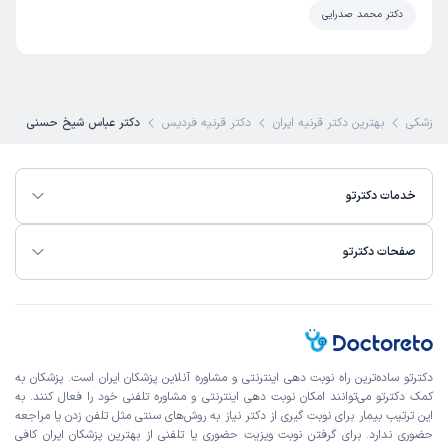
عالی
دکتر محمد صدرایی
علت مراجعه:
برای چکاپ سالانه خشکی چش
کاربر دکترتو
نوبت مطب از دکترتو
 پزشکی
بهترین دکتر قرنیه ایران
دکتر قرنیه فردیس
دکتر عباس شیخ حسنی
)
1404/10/21
(
این پزشک را پیشنهاد میکنم
زمان انتظار:
0-15 دقیقه
خدمات دکترتو
رفتار منشی عالی بود دکتر هم بد نبود فقط توضیح نامیده راجب
مشکل
صفحات دکترتو
سکینه
نوبت مطب از دکترتو
)
1404/10/02
(
این پزشک را پیشنهاد نمیکنم
دکترتو ساده‌ترین راه نوبت‌ دهی اینترنتی و مشاوره آنلاین پزشکان ایران است. پزشکان به
کمک دکترتو می‌توانند امکان نوبت دهی اینترنتی و مشاوره تلفنی خود را فعال کنند. به
زمان انتظار:
بیش از 90 دقیقه
این ترتیب بیمار برای نوبت گیری از دکتر نیاز به روش‌های سنتی مثل تلفن زدن یا مراجعه
حضوری ندارد. برای گرفتن نوبت ویزیت حضوری یا تلفنی از بهترین پزشکان ایران کافی
من پسر9سالمو بردم اصلا نزاشت من توضیح بدم فقط معاینه