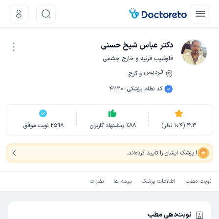
دکتر عباس شیخ حسنی
فلوشیپ قرنیه و خارج چشمی
فردیس
کرج
و
نوبت اینترنتی
کد نظام پزشکی
:
41120
4.4
(
104
نظر)
88
٪
پیشنهاد کاربران
2598
نوبت موفق
1
پزشک ایشان را تایید کرده‌اند
.
نوبت مطب
اطلاعات پزشک
بیمه ها
نظرات
نوبت‌دهی مطب