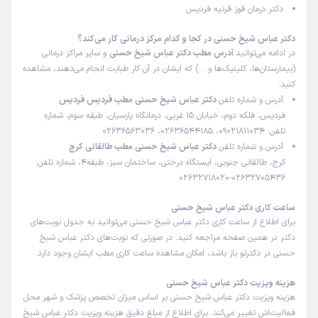
دکتر درمان قوز قرنیه فردیس
این پزشک را پیشنهاد میکنم
زمان انتظار:
0-15 دقیقه
دکتر عباس شیخ حسنی در کجا و کدام مرکز درمانی کار می‌کند؟
در ادامه می‌توانید
آدرس مطب دکتر عباس شیخ حسنی
و سایر مراکز درمانی
همه خوب بود
(بیمارستان‌ها، کلینیک‌ها و …) که ایشان در آن کار طبابت انجام می‌دهند، مشاهده
کنید:
علت مراجعه:
لکه‌ها یا کدورت‌های قرنیه
آدرس و شماره تلفن
دکتر عباس شیخ حسنی مطب فردیس فردیس
فردیس، فلکه دوم، خیابان 15 غربی، درمانگاه پارسیان، طبقه سوم، شماره
کاربر دکترتو
نوبت مطب از دکترتو
تلفن: 09021811034، 02636544185، 02636563036
)
1404/11/27
(
آدرس و شماره تلفن
دکتر عباس شیخ حسنی مطب طالقانی کرج
کرج، طالقانی جنوبی، ایستگاه درختی، ساختمان سبز، طبقه4، شماره تلفن:
این پزشک را پیشنهاد میکنم
02632705436-02632718020
زمان انتظار:
15-45 دقیقه
ساعت کاری دکتر عباس شیخ حسنی
من از هر نظر هم آقای دکتر و هم منشی عزیزشون رو توصیه
برای اطلاع از ساعت کاری دکتر عباس شیخ حسنی می‌توانید به جدول نوبت‌های
میکنم
دکتر در همین صفحه مراجعه کنید. در صورتی که نوبت‌های دکتر عباس شیخ
حسنی در دکترتو باز باشد، امکان مشاهده ساعت کاری مطب ایشان وجود دارد.
علت مراجعه:
عمل آب مروارید
هزینه ویزیت دکتر عباس شیخ حسنی
هزینه ویزیت دکتر عباس شیخ حسنی بر اساس میزان تخصص پزشک و شهر محل
کاربر دکترتو
نوبت مطب از دکترتو
)
1404/11/25
(
فعالیت‌اش تغییر می‌کند. برای اطلاع از مبلغ دقیق هزینه ویزیت دکتر عباس شیخ