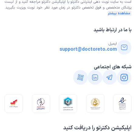
است به
سایت نوبت دهی اینترنتی
دکترتو یا اپلیکیشن دکترتو مراجعه کنید و از
لیست
کرد و دارو نوشت همین اصلا به من گوش نداد انگارعجله داشته
پزشکان متخصص و فوق تخصص
دکترتو در زمان مورد نظر خود نوبت ویزیت بگیرید.
باشه اصلا وقت نزاشت
مشاهده بیشتر
با ما در ارتباط باشید
کاربر دکترتو
کاربر آزاد
)
1404/09/23
(
ایمیل:
support@doctoreto.com
این پزشک را پیشنهاد میکنم
زمان انتظار:
45-90 دقیقه
شبکه های اجتماعی
هم آقای دکتر هم خانم منشی خوب وصبور هستند خدا
خیرشون بده
علت مراجعه:
لکه‌ها یا کدورت‌های قرنیه
محبوبه
نوبت مطب از دکترتو
)
1404/09/22
(
این پزشک را پیشنهاد میکنم
اپلیکیشن دکترتو را دریافت کنید
زمان انتظار:
0-15 دقیقه