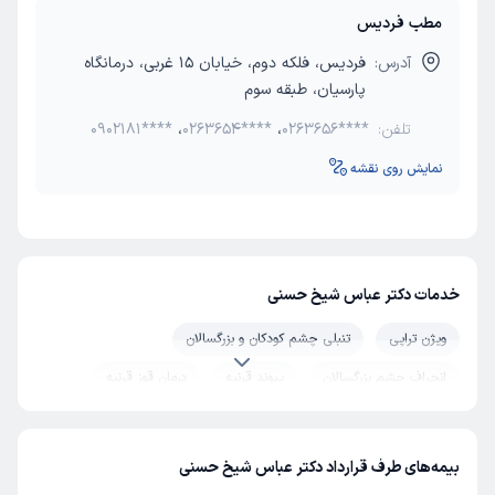
مطب فردیس
آدرس:
فردیس، فلکه دوم، خیابان 15 غربی، درمانگاه
پارسیان، طبقه سوم
تلفن:
0263656****
،
0263654****
،
0902181****
نمایش روی نقشه
خدمات دکتر عباس شیخ حسنی
ویژن تراپی
تنبلی چشم کودکان و بزرگسالان
انحراف چشم بزرگسالان
پیوند قرنیه
درمان قوز قرنیه
عمل حذف عینک
عمل فمتولیزیک
عمل لیزیک چشم
عمل پی آر کی PRK
جراحی چشم
جراحی ناخنک چشم
بیمه‌های طرف قرارداد دکتر عباس شیخ حسنی
فشار چشم
سرطان چشم
پیرچشمی