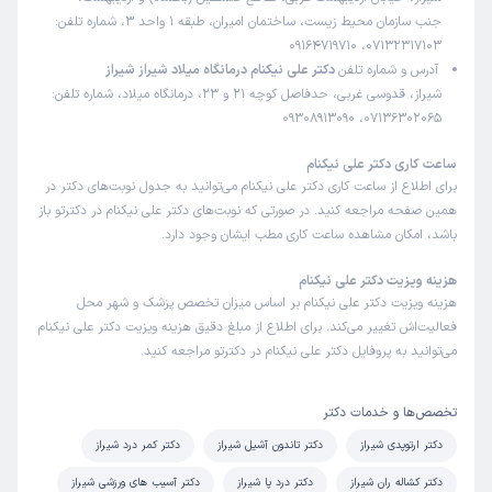
جنب سازمان محیط زیست، ساختمان امیران، طبقه 1 واحد 3، شماره تلفن:
این پزشک را پیشنهاد میکنم
07132317103، 09164719710
زمان انتظار:
15-45 دقیقه
آدرس و شماره تلفن
دکتر علی نیکنام درمانگاه میلاد شیراز شیراز
شیراز، قدوسی غربی، حدفاصل کوچه 21 و 23، درمانگاه میلاد، شماره تلفن:
دکتر عالی با انصاف منشی خوب فضا کم جا و گرم
07136302065، 09308913090
علت مراجعه:
آسیب‌های ورزشی در نوجوانان
ساعت کاری دکتر علی نیکنام
برای اطلاع از ساعت کاری دکتر علی نیکنام می‌توانید به جدول نوبت‌های دکتر در
سمیه
نوبت مطب از دکترتو
همین صفحه مراجعه کنید. در صورتی که نوبت‌های دکتر علی نیکنام در دکترتو باز
)
1405/04/30
(
باشد، امکان مشاهده ساعت کاری مطب ایشان وجود دارد.
این پزشک را پیشنهاد میکنم
هزینه ویزیت دکتر علی نیکنام
زمان انتظار:
0-15 دقیقه
هزینه ویزیت دکتر علی نیکنام بر اساس میزان تخصص پزشک و شهر محل
فعالیت‌اش تغییر می‌کند. برای اطلاع از مبلغ دقیق هزینه ویزیت دکتر علی نیکنام
دکتر بینظیری هستند هم در برخورد هم تشخیص
می‌توانید به پروفایل دکتر علی نیکنام در دکترتو مراجعه کنید.
علت مراجعه:
آسیب‌های ورزشی (مانند کشیدگی یا پارگی رباط‌ها و تاندون‌ها)
تخصص‌ها و خدمات دکتر
اکبر
دکتر ارتوپدی شیراز
دکتر تاندون آشیل شیراز
دکتر کمر درد شیراز
نوبت مطب از دکترتو
)
1405/04/17
(
دکتر کشاله ران شیراز
دکتر درد پا شیراز
دکتر آسیب های ورزشی شیراز