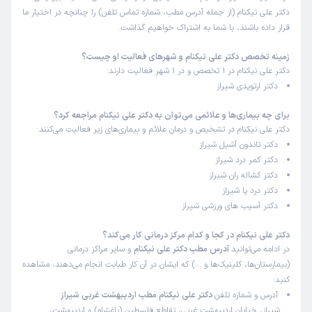
دکتر علی نیکنام (از جمله آدرس مطب، شماره تماس تلفن) را چنانچه در اختیار ما
زمان انتظار:
45-90 دقیقه
قرار داده باشند، با شما به اشتراک خواهیم گذاشت.
جناب دکتر از لحاظ اخلاق عالی و با تجربه و تشخصی دقیق و
زمینه تخصص دکتر علی نیکنام و شهرهای فعالیت او چیست؟
برای بیمار وقت میذارن و توضیحات بیمار را به دقت گوش
دکتر علی نیکنام در 1 تخصص و در 1 شهر فعالیت دارند:
میکنن عالی هستن و محیط خوب و منشی ها هم خوب هستن
دکتر ارتوپدی شیراز
علت مراجعه:
آرتروز و ساییدگی مفاصل
برای چه بیماری‌ها و علائمی می‌توان به دکتر علی نیکنام مراجعه کرد؟
دکتر علی نیکنام در تشخیص و درمان علائم و بیماری‌های زیر فعالیت می‌کنند:
امین
نوبت مطب از دکترتو
دکتر تاندون آشیل شیراز
)
1405/05/04
(
دکتر کمر درد شیراز
دکتر کشاله ران شیراز
این پزشک را پیشنهاد نمیکنم
دکتر درد پا شیراز
زمان انتظار:
بیش از 90 دقیقه
دکتر آسیب های ورزشی شیراز
عدم رضایت
دکتر علی نیکنام در کجا و کدام مرکز درمانی کار می‌کند؟
در ادامه می‌توانید
آدرس مطب دکتر علی نیکنام
و سایر مراکز درمانی
علت مراجعه:
آسیب‌های ورزشی در نوجوانان
(بیمارستان‌ها، کلینیک‌ها و …) که ایشان در آن کار طبابت انجام می‌دهند، مشاهده
کنید:
مهدی
نوبت مطب از دکترتو
آدرس و شماره تلفن
دکتر علی نیکنام مطب اردیبهشت غربی شیراز
)
1405/04/31
(
شیراز، خیابان اردیبهشت غربی، تقاطع فلسطین (باغشاه) و اردیبهشت،