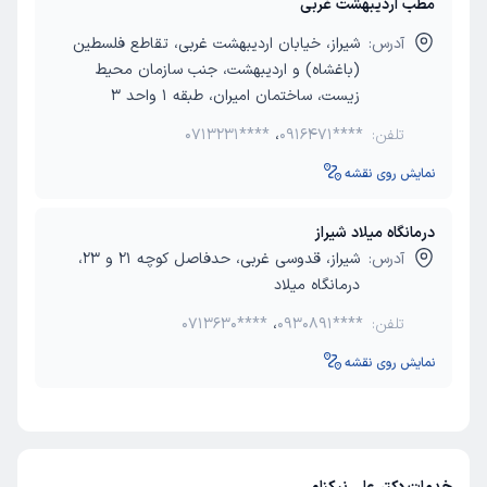
مطب اردیبهشت غربی
آدرس:
شیراز، خیابان اردیبهشت غربی، تقاطع فلسطین
(باغشاه) و اردیبهشت، جنب سازمان محیط
زیست، ساختمان امیران، طبقه 1 واحد 3
تلفن:
0916471****
،
0713231****
نمایش روی نقشه
درمانگاه میلاد شیراز
آدرس:
شیراز، قدوسی غربی، حدفاصل کوچه 21 و 23،
درمانگاه میلاد
تلفن:
0930891****
،
0713630****
نمایش روی نقشه