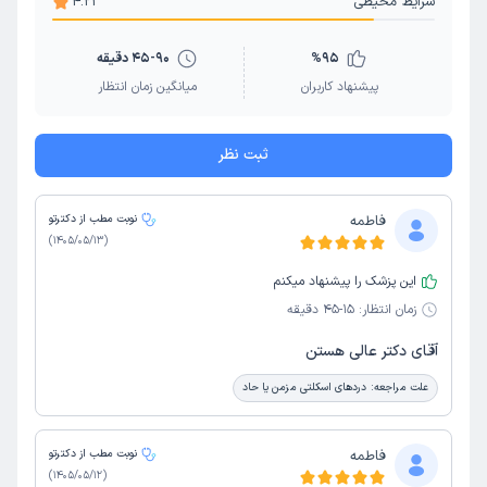
شرایط محیطی
4.21
شکستگی دنده
کف پای صاف
هیپ
جراحی رباط صلیبی
درد ران
ورم مفاصل
کف پا کودکان
95
%
45-90 دقیقه
پیشنهاد کاربران
میانگین زمان انتظار
ثبت نظر
فاطمه
نوبت مطب از دکترتو
)
1405/05/13
(
این پزشک را پیشنهاد میکنم
زمان انتظار:
15-45 دقیقه
آقای دکتر عالی هستن
علت مراجعه:
دردهای اسکلتی مزمن یا حاد
فاطمه
نوبت مطب از دکترتو
)
1405/05/12
(