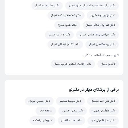
دکتر پارگی عضلات و کشیدگی ساق شیراز
دکتر خار پاشنه شیراز
زمان انتظار:
15-45 دقیقه
دکتر آرتروز آرنج شیراز
دکتر شکستگی دنده شیراز
همه چیز خوب بود مخصوصا برخورد و پاسخگویی دکتر خیلی
عالی و تشخیص همچنین عالی بود از ایشون منشکرم
دکتر کف پای صاف شیراز
دکتر هیپ شیراز
علت مراجعه:
دردهای اسکلتی مزمن یا حاد
دکتر جراحی رباط صلیبی شیراز
دکتر درد ران شیراز
دکتر ورم مفاصل شیراز
دکتر کف پا کودکان شیراز
کاربر دکترتو
نوبت مطب از دکترتو
شهر و محله فعالیت دکتر
)
1405/04/08
(
دکترتو شیراز
دکتر ارتوپدی قدوسی غربی شیراز
این پزشک را پیشنهاد میکنم
زمان انتظار:
0-15 دقیقه
آقاي دكتر بسيار باسواد مهربان و دلسوز هستن و هميشه به
برخی از پزشکان دیگر در دکترتو
دقت به تمام حرفاي بيماران گوش ميدن منشي هم خوب
هستند محيط هم هميشه تميز و تهويه عالي
دکتر علی اکبر نصیری
دکتر سپیده سخنور
دکتر حسین تبریزی
دکتر علاالدین مهری
دکتر پیمان خشنود
ساطعه فخر
مرتضی
نوبت مطب از دکترتو
دکتر صبا ناسوتی فرد
دکتر اسد هاشمی
داریوش نیکبخت
)
1405/04/02
(