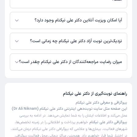
این پزشک را پیشنهاد نمیکنم
دکتر علی نیکنام در مراکز زیر فعالیت دارد:
زمان انتظار:
45-90 دقیقه
درمانگاه میلاد شیراز
آیا امکان ویزیت آنلاین دکتر علی نیکنام وجود دارد؟
عدم رضایت
در حال حاضر اطلاعاتی درباره ارائه ویزیت آنلاین توسط دکتر علی نیکنام در
علت مراجعه:
پادرد شدید (پای راست)
دسترس نیست. برای دریافت اطلاعات دقیق‌تر، لطفاً با مطب تماس بگیرید.
نزدیک‌ترین نوبت آزاد دکتر علی نیکنام چه زمانی است؟
دکتر علی نیکنام از روز یکشنبه 18 مرداد 1405 بیمار جدید می‌پذیرند.
کاربر دکترتو
نوبت مطب از دکترتو
)
1405/05/05
(
میزان رضایت مراجعه‌کنندگان از دکتر علی نیکنام چقدر است؟
این پزشک را پیشنهاد نمیکنم
تا کنون 662 نفر به دکتر علی نیکنام رای داده‌اند. میانگین امتیازی دکتر علی
زمان انتظار:
15-45 دقیقه
نیکنام 5 از 5 است.
عدم رضایت
راهنمای نوبت‌گیری از
دکتر علی نیکنام
علت مراجعه:
دفورمیتی‌های مادرزادی مانند پاچنبری (کلاب فوت)
بیوگرافی و معرفی دکتر علی نیکنام
این صفحه مثل سایت نوبت‌دهی اینترنتی دکتر علی نیکنام (Dr Ali Niknam)
عمل می‌کند و اطلاعات ایشان را به شما نمایش می‌دهد. در ادامه به بررسی
لیلا
نوبت مطب از دکترتو
بیوگرافی دکتر علی نیکنام
خواهیم پرداخت و اطلاعاتی را در زمینه تخصص‌ها،
)
1405/05/05
(
شهرهای فعالیت، بیماری‌ها و علائمی که بیوگرافی دکتر علی نیکنام درمان می‌کنند،
در اختیار شما قرار خواهیم داد. همچنین مراکز درمانی محل فعالیت بیوگرافی
این پزشک را پیشنهاد میکنم