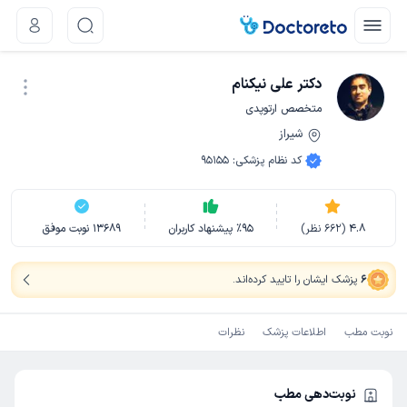
دکتر علی نیکنام
متخصص ارتوپدی
شیراز
نوبت اینترنتی
کد نظام پزشکی
:
95155
4.8
(
662
نظر)
95
٪
پیشنهاد کاربران
13689
نوبت موفق
6
پزشک ایشان را تایید کرده‌اند
.
نوبت مطب
اطلاعات پزشک
نظرات
نوبت‌دهی مطب