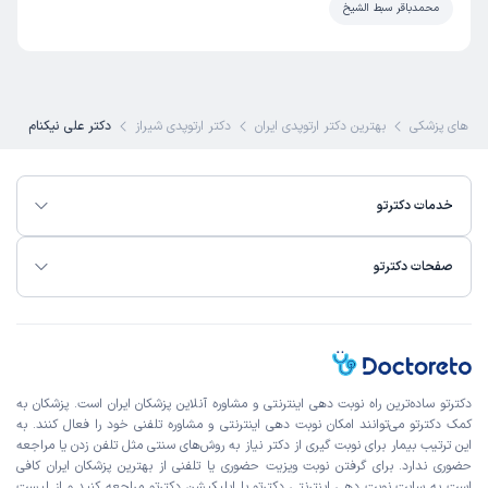
محمدباقر سبط الشیخ
این پزشک را پیشنهاد میکنم
زمان انتظار:
15-45 دقیقه
کارش درست بود پیشنهاد میکنم
 های پزشکی
بهترین دکتر ارتوپدی ایران
دکتر ارتوپدی شیراز
دکتر علی نیکنام
ثریا
نوبت مطب از دکترتو
)
1405/03/31
(
خدمات دکترتو
این پزشک را پیشنهاد میکنم
صفحات دکترتو
زمان انتظار:
15-45 دقیقه
خوب با حوصله
سارا
نوبت مطب از دکترتو
دکترتو ساده‌ترین راه نوبت‌ دهی اینترنتی و مشاوره آنلاین پزشکان ایران است. پزشکان به
)
1405/03/31
(
کمک دکترتو می‌توانند امکان نوبت دهی اینترنتی و مشاوره تلفنی خود را فعال کنند. به
این پزشک را پیشنهاد میکنم
این ترتیب بیمار برای نوبت گیری از دکتر نیاز به روش‌های سنتی مثل تلفن زدن یا مراجعه
حضوری ندارد. برای گرفتن نوبت ویزیت حضوری یا تلفنی از بهترین پزشکان ایران کافی
آقای دکتر با صبر وحوصله می‌نماید پزشک کاربلد و خبره هست
است به
سایت نوبت دهی اینترنتی
دکترتو یا اپلیکیشن دکترتو مراجعه کنید و از
لیست