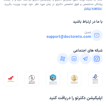
پزشکان متخصص و فوق تخصص
دکترتو در زمان مورد نظر خود نوبت ویزیت بگیرید.
علت مراجعه:
آرتروز و ساییدگی مفاصل
مشاهده بیشتر
با ما در ارتباط باشید
شهین
نوبت مطب از دکترتو
)
1405/03/24
(
ایمیل:
این پزشک را پیشنهاد میکنم
support@doctoreto.com
زمان انتظار:
0-15 دقیقه
شبکه های اجتماعی
بسیار راضی بودم
علت مراجعه:
کمردرد و گردن‌درد ناشی از مشکلات اسکلتی
محمد حسین
نوبت مطب از دکترتو
)
1405/03/17
(
این پزشک را پیشنهاد میکنم
زمان انتظار:
15-45 دقیقه
اپلیکیشن دکترتو را دریافت کنید
محیطی آرام و منشی خوش برخورد