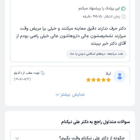
این پزشک را پیشنهاد میکنم
زمان انتظار:
15-45 دقیقه
دکتر حرف ندارند دقیق معاینه میکنند و خیلی برا مریض وقت
میزارند تشخیصشون عالی داروهاشون عالی خیلی راضی بودم از
آقای دکتر خیر ببینند
علت مراجعه:
دردهای اسکلتی مزمن یا حاد
لیلا
نوبت مطب از دکترتو
)
1405/05/12
(
این پزشک را پیشنهاد میکنم
نمایش بیشتر
زمان انتظار:
بیش از 90 دقیقه
محیط مطب خوب کاردانی علم و تشخیص و درمان دکتر واقعا
عالی بود
سوالات متداول راجع به دکتر علی نیکنام
علت مراجعه:
دفورمیتی‌های مادرزادی مانند پاچنبری (کلاب فوت)
چگونه از دکتر علی نیکنام وقت بگیرم؟