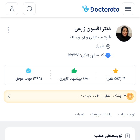
دکتر افسون زارعی
فلوشیپ نازایی و آی وی اف
شیراز
نوبت اینترنتی
کد نظام پزشکی
:
52637
4
(
596
نظر)
80
٪
پیشنهاد کاربران
14681
نوبت موفق
3
پزشک ایشان را تایید کرده‌اند
.
نوبت مطب
اطلاعات پزشک
نظرات
نوبت‌دهی مطب