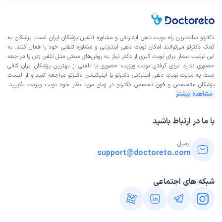
این پزشک را پیشنهاد میکنم
زمان انتظار:
15-45 دقیقه
خوب و تمیز
دکترتو ساده‌ترین راه نوبت‌ دهی اینترنتی و مشاوره آنلاین پزشکان ایران است. پزشکان به
کمک دکترتو می‌توانند امکان نوبت دهی اینترنتی و مشاوره تلفنی خود را فعال کنند. به
علت مراجعه:
درمان عفونت‌های دستگاه تناسلی زنان
این ترتیب بیمار برای نوبت گیری از دکتر نیاز به روش‌های سنتی مثل تلفن زدن یا مراجعه
حضوری ندارد. برای گرفتن نوبت ویزیت حضوری یا تلفنی از بهترین پزشکان ایران کافی
است به
سایت نوبت دهی اینترنتی
دکترتو یا اپلیکیشن دکترتو مراجعه کنید و از
لیست
پزشکان متخصص و فوق تخصص
دکترتو در زمان مورد نظر خود نوبت ویزیت بگیرید.
کاربر دکترتو
نوبت مطب از دکترتو
مشاهده بیشتر
)
1405/02/10
(
این پزشک را پیشنهاد میکنم
با ما در ارتباط باشید
زمان انتظار:
15-45 دقیقه
ایمیل:
رفتار دکتر و منشی عالی بود. مطب یکم کوچیکه چون مراجعه
support@doctoreto.com
کننده خانم دکتر خیلی زیادن
علت مراجعه:
انجام لقاح مصنوعی (IVF)
شبکه های اجتماعی
کاربر دکترتو
نوبت مطب از دکترتو
)
1405/02/09
(