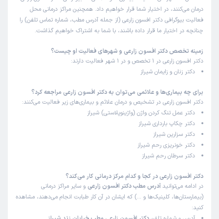
درمان می‌کنند، در اختیار شما قرار خواهیم داد. همچنین مراکز درمانی محل
این پزشک را پیشنهاد نمیکنم
فعالیت بیوگرافی دکتر افسون زارعی (از جمله آدرس مطب، شماره تماس تلفن) را
زمان انتظار:
بیش از 90 دقیقه
چنانچه در اختیار ما قرار داده باشند، با شما به اشتراک خواهیم گذاشت.
عدم رضایت
زمینه تخصص دکتر افسون زارعی و شهرهای فعالیت او چیست؟
علت مراجعه:
دکتر افسون زارعی در 1 تخصص و در 1 شهر فعالیت دارند:
نازایی و ای وی اف
دکتر زنان و زایمان شیراز
کاربر دکترتو
کاربر آزاد
برای چه بیماری‌ها و علائمی می‌توان به دکتر افسون زارعی مراجعه کرد؟
)
1405/03/08
(
دکتر افسون زارعی در تشخیص و درمان علائم و بیماری‌های زیر فعالیت می‌کنند:
دکتر عمل تنگ کردن واژن (واژینوپلاستی) شیراز
این پزشک را پیشنهاد میکنم
دکتر چکاپ بارداری شیراز
زمان انتظار:
45-90 دقیقه
دکتر سزارین شیراز
دکتر خونریزی رحم شیراز
دکتر خوبیه توصیه میکنم‌
دکتر سرطان رحم شیراز
علت مراجعه:
درمان مشکلات اندومتریوز و فیبروم رحم
دکتر افسون زارعی در کجا و کدام مرکز درمانی کار می‌کند؟
در ادامه می‌توانید
آدرس مطب دکتر افسون زارعی
و سایر مراکز درمانی
یاسمین
نوبت مطب از دکترتو
(بیمارستان‌ها، کلینیک‌ها و …) که ایشان در آن کار طبابت انجام می‌دهند، مشاهده
)
1405/03/05
(
کنید:
آدرس و شماره تلفن
دکتر افسون زارعی مطب خیابان زند شیراز