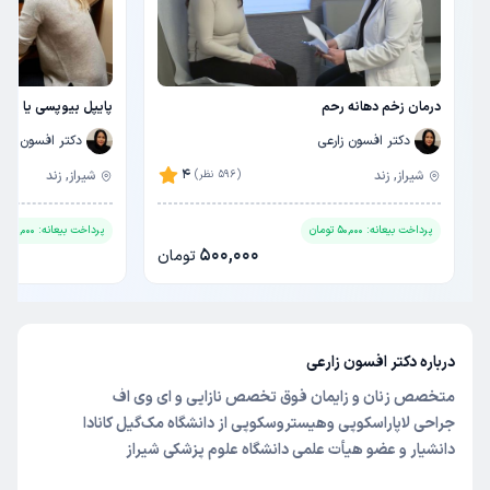
درمان زخم دهانه رحم
پایپل بیوپسی یا نمون
دکتر افسون زارعی
دکتر افسون زارع
4
شیراز, زند
(596 نظر)
شیراز, زند
پرداخت بیعانه:
50,000
تومان
پرداخت بیعانه:
70,000
تو
500,000
تومان
درباره دکتر افسون زارعی
متخصص زنان و زایمان فوق تخصص نازایی و ای وی اف
جراحی لاپاراسکوپی و‌هیستروسکوپی از دانشگاه مک‌گیل کانادا
دانشیار و عضو هیأت علمی دانشگاه علوم پزشکی شیراز