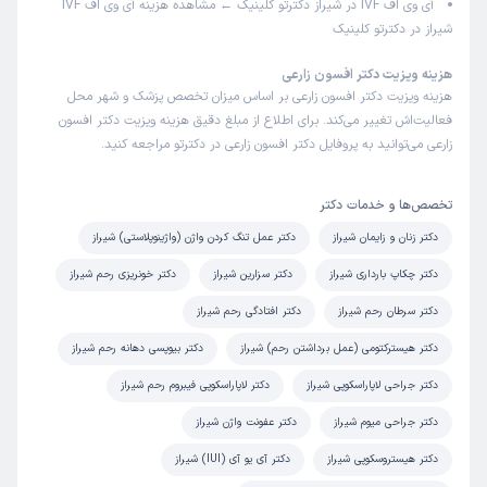
آی وی اف IVF در شیراز دکترتو کلینیک ← مشاهده
محیط به شدت کثیف و غیربهداشتی مخصوصا برای مطب
هزینه آی وی اف IVF
شیراز
در دکترتو کلینیک
متخصص زنان
هزینه ویزیت دکتر افسون زارعی
هزینه ویزیت دکتر افسون زارعی بر اساس میزان تخصص پزشک و شهر محل
کاربر دکترتو
نوبت مطب از دکترتو
فعالیت‌اش تغییر می‌کند. برای اطلاع از مبلغ دقیق هزینه ویزیت دکتر افسون
)
1405/02/30
(
زارعی می‌توانید به پروفایل دکتر افسون زارعی در دکترتو مراجعه کنید.
این پزشک را پیشنهاد میکنم
زمان انتظار:
15-45 دقیقه
تخصص‌ها و خدمات دکتر
منشی خیلی خوش برخوردومهربان وعالییییی
دکتر زنان و زایمان شیراز
دکتر عمل تنگ کردن واژن (واژینوپلاستی) شیراز
دکتر چکاپ بارداری شیراز
دکتر سزارین شیراز
دکتر خونریزی رحم شیراز
دکتر سرطان رحم شیراز
دکتر افتادگی رحم شیراز
مارال
نوبت مطب از دکترتو
)
1405/02/30
(
دکتر هیسترکتومی (عمل برداشتن رحم) شیراز
دکتر بیوپسی دهانه رحم شیراز
این پزشک را پیشنهاد نمیکنم
دکتر جراحی لاپاراسکوپی شیراز
دکتر لاپاراسکوپی فیبروم رحم شیراز
زمان انتظار:
بیش از 90 دقیقه
دکتر جراحی میوم شیراز
دکتر عفونت واژن شیراز
عدم رضایت
دکتر هیستروسکوپی شیراز
دکتر آی یو آی (IUI) شیراز
علت مراجعه:
درمان عفونت‌های دستگاه تناسلی زنان