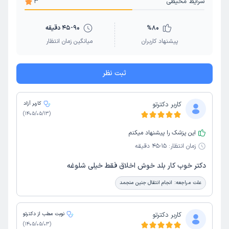
شرایط محیطی
3
پاپ اسمیر
یائسگی زودرس
دیابت بارداری
واژینیسموس
تعیین جنسیت
لابیاپلاستی و عمل زیبایی واژن
زایمان
80
%
45-90 دقیقه
پیشنهاد کاربران
میانگین زمان انتظار
بارداری دوقلو و دوقلوزایی
بارداری پرخطر
نازایی
ثبت نظر
کاربر دکترتو
کاربر آزاد
)
1405/05/13
(
این پزشک را پیشنهاد میکنم
زمان انتظار:
15-45 دقیقه
دکتر خوب کار بلد خوش اخلاق فقط خیلی شلوغه
علت مراجعه:
انجام انتقال جنین منجمد
کاربر دکترتو
نوبت مطب از دکترتو
)
1405/05/03
(