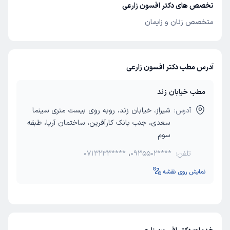
تخصص های دکتر افسون زارعی
متخصص زنان و زایمان
آدرس مطب دکتر افسون زارعی
مطب خیابان زند
آدرس:
شیراز، خیابان زند، روبه روی بیست متری سینما
سعدی، جنب بانک کارآفرین، ساختمان آریا، طبقه
سوم
تلفن:
0935502****
،
0713233****
نمایش روی نقشه