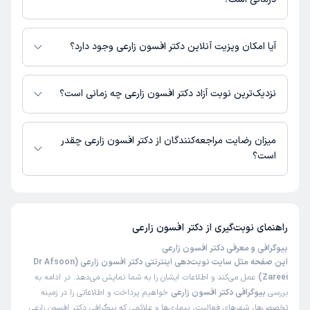
زمان انتظار:
بیش از 90 دقیقه
اطلاعاتی درباره محل فعالیت دکتر افسون زارعی در مراکز درمانی در دسترس
دکتر خوب و با تجربه ای هستن.منشی خوبی بود. مطب تهویه
نیست.
آیا امکان ویزیت آنلاین دکتر افسون زارعی وجود دارد؟
ی درستی نداشت و بسیار شلوغ بود.خیلی معطل شدم تا توسط
دکتر ویزیت بشم .
در حال حاضر اطلاعاتی درباره ارائه ویزیت آنلاین توسط دکتر افسون زارعی در
دسترس نیست. برای دریافت اطلاعات دقیق‌تر، لطفاً با مطب تماس بگیرید.
نزدیک‌ترین نوبت آزاد دکتر افسون زارعی چه زمانی است؟
علت مراجعه:
درمان عفونت‌های دستگاه تناسلی زنان
دکتر افسون زارعی از روز یکشنبه 18 مرداد 1405 بیمار جدید می‌پذیرند.
کاربر دکترتو
میزان رضایت مراجعه‌کنندگان از دکتر افسون زارعی چقدر
نوبت مطب از دکترتو
)
1405/03/16
(
است؟
این پزشک را پیشنهاد میکنم
تا کنون 596 نفر به دکتر افسون زارعی رای داده‌اند. میانگین امتیازی دکتر افسون
زمان انتظار:
45-90 دقیقه
زارعی 4 از 5 است.
پیشنهاد میکنم
راهنمای نوبت‌گیری از
دکتر افسون زارعی
علت مراجعه:
درمان نازایی و ارزیابی علت آن
بیوگرافی و معرفی دکتر افسون زارعی
این صفحه مثل سایت نوبت‌دهی اینترنتی دکتر افسون زارعی (Dr Afsoon
Zareei)
عمل می‌کند و اطلاعات ایشان را به شما نمایش می‌دهد. در ادامه به
کاربر دکترتو
نوبت مطب از دکترتو
بررسی
بیوگرافی دکتر افسون زارعی
خواهیم پرداخت و اطلاعاتی را در زمینه
)
1405/03/13
(
تخصص‌ها، شهرهای فعالیت، بیماری‌ها و علائمی که بیوگرافی دکتر افسون زارعی