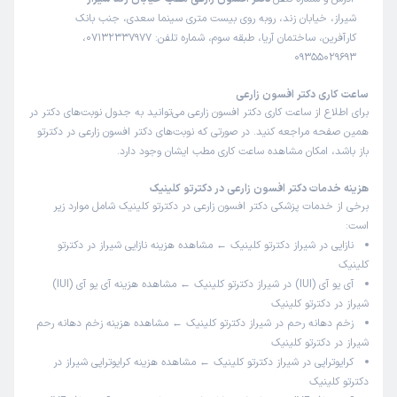
این پزشک را پیشنهاد نمیکنم
شیراز، خیابان زند، روبه روی بیست متری سینما سعدی، جنب بانک
زمان انتظار:
بیش از 90 دقیقه
کارآفرین، ساختمان آریا، طبقه سوم، شماره تلفن: 07132337977،
09355029693
انتظار خیلی طولانی رفتن برق و هوای خیلی گرم
ساعت کاری دکتر افسون زارعی
برای اطلاع از ساعت کاری دکتر افسون زارعی می‌توانید به جدول نوبت‌های دکتر در
کاربر دکترتو
نوبت مطب از دکترتو
همین صفحه مراجعه کنید. در صورتی که نوبت‌های دکتر افسون زارعی در دکترتو
)
1405/03/02
(
باز باشد، امکان مشاهده ساعت کاری مطب ایشان وجود دارد.
این پزشک را پیشنهاد میکنم
هزینه خدمات دکتر افسون زارعی در دکترتو کلینیک
برخی از خدمات پزشکی دکتر افسون زارعی در دکترتو کلینیک شامل موارد زیر
خوب
است:
علت مراجعه:
درمان و جراحی فتق (هرنی) با روش لاپاراسکوپی
نازایی در شیراز دکترتو کلینیک ← مشاهده
هزینه نازایی شیراز
در دکترتو
کلینیک
آی یو آی (IUI) در شیراز دکترتو کلینیک ← مشاهده
هزینه آی یو آی (IUI)
کاربر دکترتو
نوبت مطب از دکترتو
شیراز
در دکترتو کلینیک
)
1405/03/02
(
زخم دهانه رحم در شیراز دکترتو کلینیک ← مشاهده
هزینه زخم دهانه رحم
شیراز
در دکترتو کلینیک
این پزشک را پیشنهاد نمیکنم
کرایوتراپی در شیراز دکترتو کلینیک ← مشاهده
هزینه کرایوتراپی شیراز
در
زمان انتظار:
0-15 دقیقه
دکترتو کلینیک