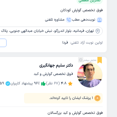
کمترین معطلی
فوق تخصص گوارش کودکان
نوبت‌دهی مطب
مشاوره‌ تلفنی
تهران،
فرمانیه، بلوار اندرزگو، نبش خیابان عبدالهی جنوبی، پلاک 72، ساختمان پزشکان پارسیان، طبقه 3، واحد 23
اولین نوبت آزاد تلفنی:
فردا
نمایش بیشتر
دکتر سلیم جهانگیری
فوق تخصص گوارش و کبد
4.8
(
67
نظر)
٪
96
پیشنهاد کاربران
59
1
پزشک ایشان را تایید کرده‌اند.
فوق تخصص گوارش و کبد بزرگسالان