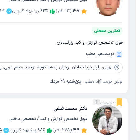
4.7
(
13
نظر)
٪
93
پیشنهاد کاربران
113
کمترین معطلی
فوق تخصص گوارش و کبد بزرگسالان
نوبت‌دهی مطب
تهران،
بلوار دریا خیابان برادران رامشه کوچه توحید پنجم غربی، پلاک 3، طب
اولین نوبت آزاد مطب:
پنج‌شنبه 29 مرداد
نمایش بیشتر
دکتر محمد ثقفی
فوق تخصص گوارش و کبد / تخصص داخلی
4.9
(
278
نظر)
٪
98
پیشنهاد کاربران
5