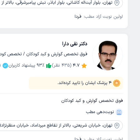
تهران،
بلوار آیت‌اله کاشانی، بلوار اباذر، نبش پیامبرشرقی، بالاتر از ب
اولین نوبت آزاد مطب:
فردا
دکتر نقی دارا
فوق تخصص گوارش و کبد کودکان / تخصص کودکا
4.7
(
435
نظر)
٪
93
پیشنهاد کاربران
1
4
پزشک ایشان را تایید کرده‌اند.
فوق تخصص گوارش و کبد کودکان
نوبت‌دهی مطب
تهران،
خیابان شریعتی، بالاتر از تقاطع میرداماد، خیابان منظرنژاد( نیام)، پلاک 58
اولین نوبت آزاد مطب:
فردا