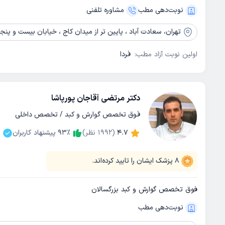
نوبت‌دهی مطب
مشاوره‌ تلفنی
تهران،
سعادت آباد ، پایین تر از میدان کاج ، خیابان بیست و پنجم ( شهید قره تپه ای ) ،روبه
اولین نوبت آزاد مطب:
فردا
دکتر مرتضی آقاجان پورپاشا
فوق تخصص گوارش و کبد / تخصص داخلی
4.7
(
1992
نظر)
٪
93
پیشنهاد کاربران
0
8
پزشک ایشان را تایید کرده‌اند.
فوق تخصص گوارش و کبد بزرگسالان
نوبت‌دهی مطب