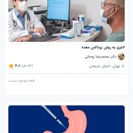
لاغری به روش بوتاکس معده
دکتر محمدرضا روحانی
4.8
تهران, خیابان شریعتی
(57 نظر)
فعلا موجود نیست