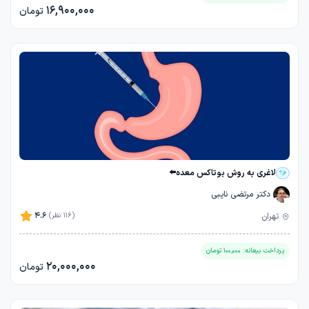
16,900,000
تومان
لاغری به روش بوتاکس معده⬅️
دکتر مرتضی نایبی
4.6
تهران
(116 نظر)
پرداخت بیعانه:
100,000
تومان
20,000,000
تومان