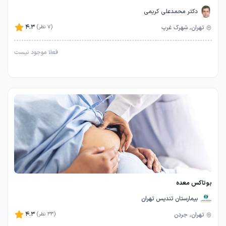
دکتر محمدعلی کریمی
4.3
تهران, شهرک غرب
(7 نظر)
فعلا موجود نیست
بوتاکس معده
بیمارستان تندیس تهران
4.3
تهران, جردن
(33 نظر)