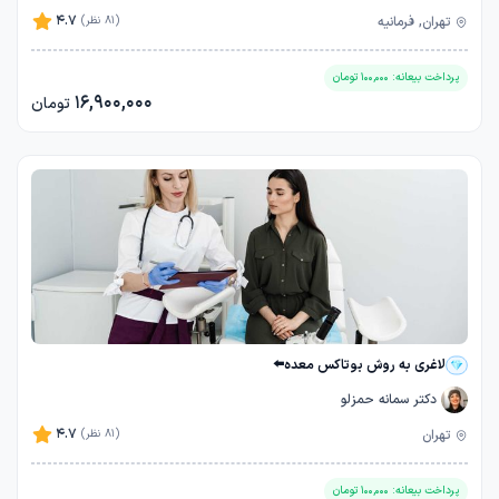
4.7
تهران, فرمانیه
(81 نظر)
پرداخت بیعانه:
100,000
تومان
16,900,000
تومان
لاغری به روش بوتاکس معده⬅️
دکتر سمانه حمزلو
4.7
تهران
(81 نظر)
پرداخت بیعانه:
100,000
تومان