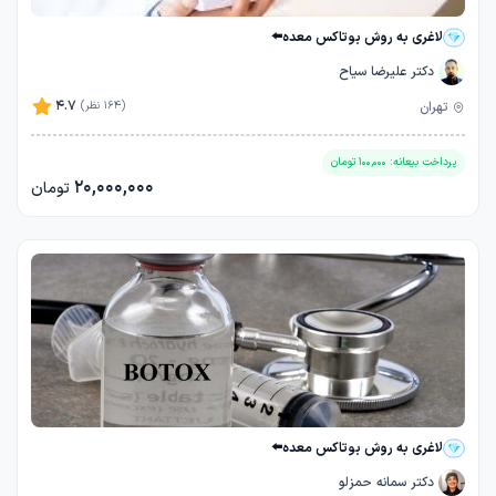
لاغری به روش بوتاکس معده⬅️
دکتر علیرضا سیاح
4.7
تهران
(164 نظر)
پرداخت بیعانه:
100,000
تومان
20,000,000
تومان
لاغری به روش بوتاکس معده⬅️
دکتر سمانه حمزلو