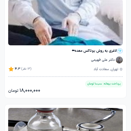
لاغری به روش بوتاکس معده⬅️
دکتر علی فهیمی
4.3
تهران, سعادت آباد
(13 نظر)
پرداخت بیعانه:
100,000
تومان
18,000,000
تومان