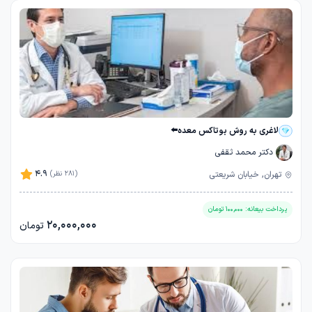
لاغری به روش بوتاکس معده⬅️
دکتر محمد ثقفی
4.9
تهران, خیابان شریعتی
(281 نظر)
پرداخت بیعانه:
100,000
تومان
20,000,000
تومان