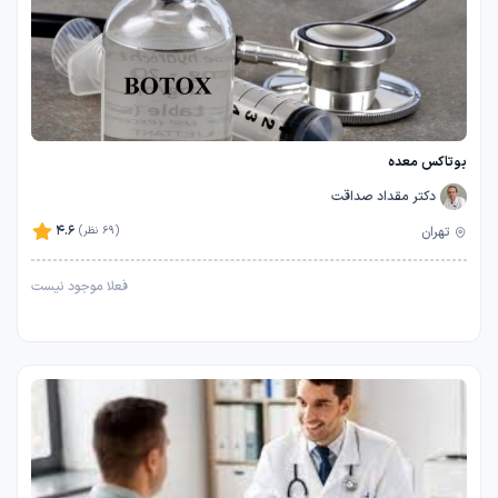
بوتاکس معده
دکتر مقداد صداقت
4.6
تهران
(69 نظر)
فعلا موجود نیست