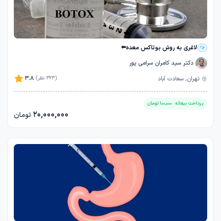
لاغری به روش بوتاکس معده⬅️
دکتر سید کامران سرامی پور
3.8
تهران, سعادت آباد
(323 نظر)
پرداخت بیعانه:
100,000
تومان
20,000,000
تومان