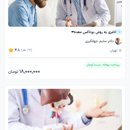
لاغری به روش بوتاکس معده⬅️
دکتر سلیم جهانگیری
4.8
تهران
(67 نظر)
پرداخت بیعانه:
100,000
تومان
18,000,000
تومان