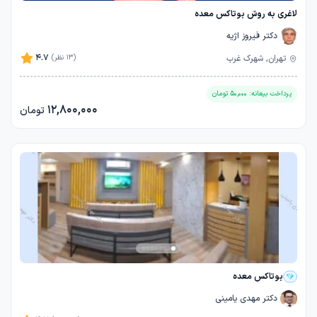
لاغری به روش بوتاکس معده
دکتر فیروز اژیه
4.7
تهران, شهرک غرب
(13 نظر)
پرداخت بیعانه:
50,000
تومان
12,800,000
تومان
بوتاکس معده
دکتر مهدی یامینی