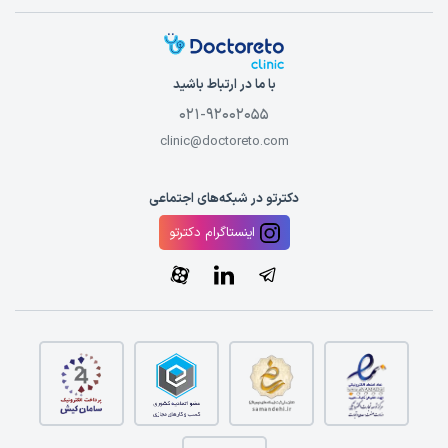
بوتاکس معده در شیراز
را مشاهده نمایید.
اگر در ناحیه مرکزی ایران ساکن هستید، می‌توانید بهترین متخصصین
اصفهان این حوزه را با قیمت‌های رقابتی پیدا کنید. برای مقایسه
قیمت‌ها، وارد صفحه
هزینه بوتاکس معده در اصفهان
شوید.
با ما در ارتباط باشید
مشهد به عنوان یکی از بزرگترین مقاصد گردشگری سلامت، خدمات
021-92002055
متنوعی را ارائه می‌دهد. برای آگاهی از تخفیف‌ها و
هزینه بوتاکس
clinic@doctoreto.com
معده در مشهد
اینجا کلیک کنید.
عوامل تعیین‌کننده هزینه بوتاکس معده در تهران
دکترتو در شبکه‌های اجتماعی
زمانی که صحبت از
هزینه بوتاکس معده در تهران
مطرح می‌شود، باید
اینستاگرام دکترتو
به موارد زیر دقت کنید:
مهارت ارائه دهنده خدمت بوتاکس معده تهران
اولین و مهم‌ترین عامل تعیین‌کننده
هزینه بوتاکس معده در تهران
،
تجربه کسی است که خدمت بوتاکس معده در تهران را انجام
می‌دهد. کسانی که متخصص هستند یا سال‌ها تجربه موفق انجام
خدمات بوتاکس معده در تهران را دارند، طبعا هزینه بیشتری را به
عنوان دستمزد دریافت می‌کنند. میزان مهارت، دانش و سابقه پزشکان
معالج تاثیر زیادی بر
هزینه بوتاکس معده در تهران
دارد.
تجهیزات مورد استفاده برای خدمات بوتاکس معده در