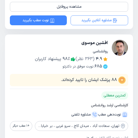
مشاهده پروفایل
مشاوره آنلاین بگیرید
نوبت مطب بگیرید
افشین موسوی
روانشناسی
4.9
(
363
نظر)
٪
98
پیشنهاد کاربران
685
نوبت موفق در دکترتو
88
پزشک ایشان را تایید کرده‌اند.
کمترین معطلی
کارشناسی ارشد روانشناس
نوبت‌دهی مطب
مشاوره‌ تلفنی
تهران،
سعادت آباد ، میدان کاج ، سرو غربی ، بر خیابان مروارید ، پلاک 2 مجتمع مروارید سعادت ، طبقه سوم واحد 23
+
1
مطب دیگر