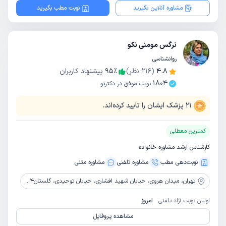
مشاوره آنلاین بگیرید
نوبت مطب بگیرید
نرگس مومنی نکو
روانشناسی
4.8
(
216
نظر)
٪
95
پیشنهاد کاربران
1804
نوبت موفق در دکترتو
21
پزشک ایشان را تایید کرده‌اند.
کمترین معطلی
کارشناس ارشد مشاوره خانواده
نوبت‌دهی مطب
مشاوره‌ تلفنی
مشاوره‌ متنی
تهران،
میدان هروی، خیابان شهید افشاری، خیابان توحیدی، گلستان4، نرسیده به اتوبان صیاد شیرازی،مقابل ساختمان چوپان، پلاک 118، واحد1
اولین نوبت آزاد تلفنی:
امروز
مشاهده پروفایل