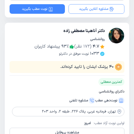
مشاوره آنلاین بگیرید
نوبت مطب بگیرید
دکتر آناهیتا مصطفی زاده
روانشناسی
4.7
(
172
نظر)
٪
93
پیشنهاد کاربران
1033
نوبت موفق در دکترتو
40
پزشک ایشان را تایید کرده‌اند.
کمترین معطلی
دکترای روانشناسی
نوبت‌دهی مطب
مشاوره‌ تلفنی
تهران،
فرمانیه غربی، پلاک 226، طبقه 2، واحد 203
اولین نوبت آزاد مطب:
امروز
مشاهده پروفایل