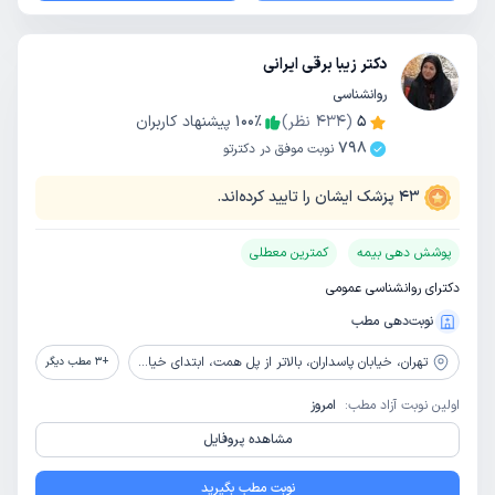
دکتر زیبا برقی ایرانی
روانشناسی
5
(
434
نظر)
٪
100
پیشنهاد کاربران
798
نوبت موفق در دکترتو
43
پزشک ایشان را تایید کرده‌اند.
پوشش دهی بیمه
کمترین معطلی
دکترای روانشناسی عمومی
نوبت‌دهی مطب
تهران،
خیابان پاسداران، بالاتر از پل همت، ابتدای خیابان گل نبی، پلاک 17، واحد 6
+
3
مطب دیگر
اولین نوبت آزاد مطب:
امروز
مشاهده پروفایل
نوبت مطب بگیرید