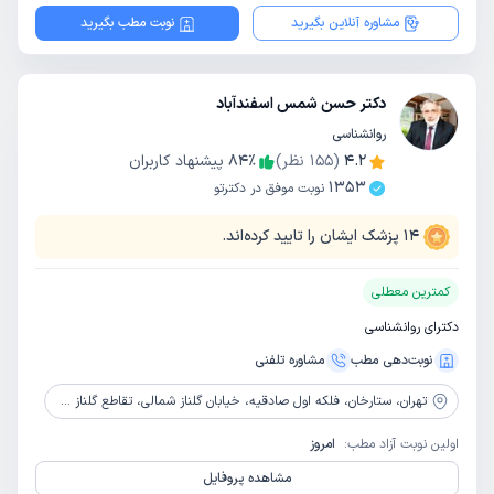
مشاوره آنلاین بگیرید
نوبت مطب بگیرید
دکتر حسن شمس اسفندآباد
روانشناسی
4.2
(
155
نظر)
٪
84
پیشنهاد کاربران
1353
نوبت موفق در دکترتو
14
پزشک ایشان را تایید کرده‌اند.
کمترین معطلی
دکترای روانشناسی
نوبت‌دهی مطب
مشاوره‌ تلفنی
تهران،
ستارخان، فلکه اول صادقیه، خیابان گلناز شمالی، تقاطع گلناز شمالی وبیست متری سازمان آب، روبه روی کارواش ایران، پلاک 302، طبقه 3، واحد 14
اولین نوبت آزاد مطب:
امروز
مشاهده پروفایل