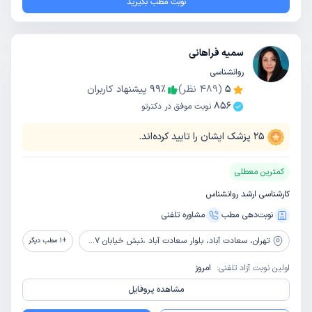
نوبت مطب بگیرید
سمیه فراهانی
روانشناسی
5
(
489
نظر)
٪
99
پیشنهاد کاربران
856
نوبت موفق در دکترتو
25
پزشک ایشان را تایید کرده‌اند.
کمترین معطلی
کارشناسی ارشد روانشناس
نوبت‌دهی مطب
مشاوره‌ تلفنی
تهران،
سعادت آباد، بلوار سعادت آباد ،نبش خیابان 37 ،ساختمان پزشکان قدس ، طبقه سوم ،واحد 15، کلینیک روانشناسی تیام یار
+
1
مطب دیگر
اولین نوبت آزاد تلفنی:
امروز
مشاهده پروفایل