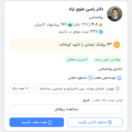
دکتر رامین علوی نژاد
روانشناسی
4.8
(
267
نظر)
٪
96
پیشنهاد کاربران
1227
نوبت موفق در دکترتو
63
پزشک ایشان را تایید کرده‌اند.
پوشش دهی بیمه
کمترین معطلی
دکترای روانشناس
نوبت‌دهی مطب
مشاوره‌ تلفنی
تهران،
خیابان دولت، بین اختیاریه و دیباجی، ساختمان پزشکان 450، طبقه دو، واحد 22
+
1
مطب دیگر
اولین نوبت آزاد مطب:
امروز
مشاهده پروفایل
مشاوره آنلاین بگیرید
نوبت مطب بگیرید