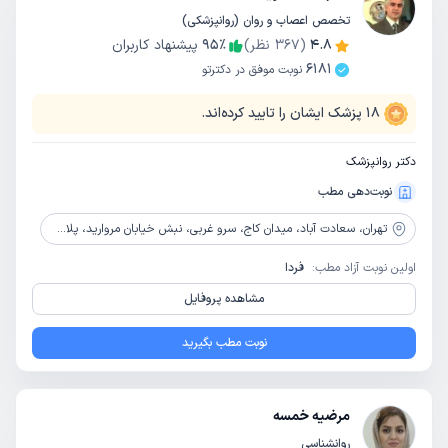
تخصص اعصاب و روان (روانپزشکی)
4.8
(
367
نظر)
٪
95
پیشنهاد کاربران
6181
نوبت موفق در دکترتو
18
پزشک ایشان را تایید کرده‌اند.
دکتر روانپزشک
نوبت‌دهی مطب
تهران،
سعادت آباد، میدان کاج، سرو غربی، نبش خیابان مروارید، پلاک 2، واحد 29
اولین نوبت آزاد مطب:
فردا
مشاهده پروفایل
نوبت مطب بگیرید
مرضیه خمسه
روانشناسی