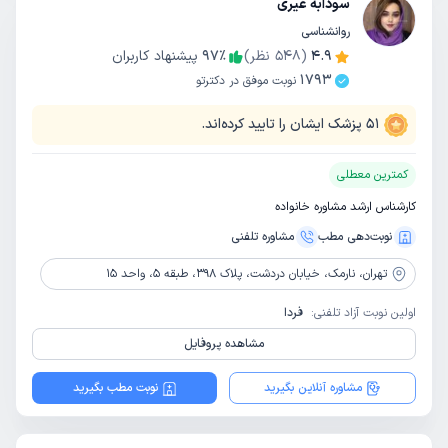
سودابه غیری
روانشناسی
4.9
(
548
نظر)
٪
97
پیشنهاد کاربران
1793
نوبت موفق در دکترتو
51
پزشک ایشان را تایید کرده‌اند.
کمترین معطلی
کارشناس ارشد مشاوره خانواده
نوبت‌دهی مطب
مشاوره‌ تلفنی
تهران،
نارمک، خیابان دردشت، پلاک 398، طبقه 5، واحد 15
اولین نوبت آزاد تلفنی:
فردا
مشاهده پروفایل
مشاوره آنلاین بگیرید
نوبت مطب بگیرید