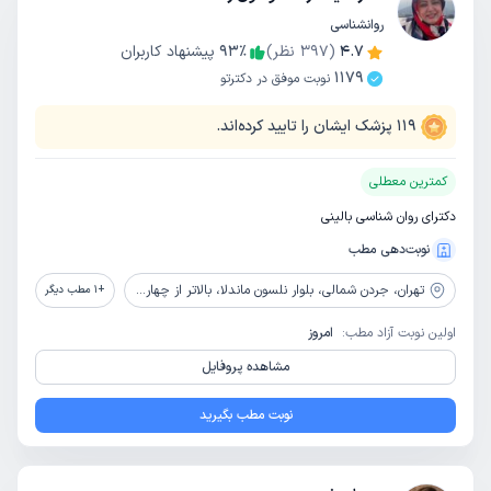
روانشناسی
4.7
(
397
نظر)
٪
93
پیشنهاد کاربران
1179
نوبت موفق در دکترتو
119
پزشک ایشان را تایید کرده‌اند.
کمترین معطلی
دکترای روان شناسی بالینی
نوبت‌دهی مطب
تهران،
جردن شمالی، بلوار نلسون ماندلا، بالاتر از چهارراه اسفندیاری، پلاک 22
+
1
مطب دیگر
اولین نوبت آزاد مطب:
امروز
مشاهده پروفایل
نوبت مطب بگیرید