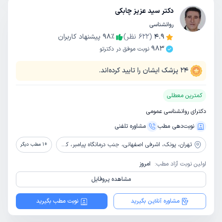
دکتر سید عزیز چابکی
روانشناسی
4.9
(
622
نظر)
٪
98
پیشنهاد کاربران
983
نوبت موفق در دکترتو
24
پزشک ایشان را تایید کرده‌اند.
کمترین معطلی
دکترای روانشناسی عمومی
نوبت‌دهی مطب
مشاوره‌ تلفنی
تهران،
پونک، اشرفی اصفهانی، جنب درمانگاه پیامبر، کوچه آزاده، پلاک 4، ساختمان بهاران، طبقه 2، واحد 6
+
1
مطب دیگر
اولین نوبت آزاد مطب:
امروز
مشاهده پروفایل
مشاوره آنلاین بگیرید
نوبت مطب بگیرید