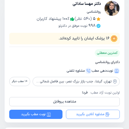
دکتر مهسا ساداتی
روانشناسی
5
(
540
نظر)
٪
100
پیشنهاد کاربران
998
نوبت موفق در دکترتو
16
پزشک ایشان را تایید کرده‌اند.
کمترین معطلی
دکترای روانشناسی
نوبت‌دهی مطب
مشاوره‌ تلفنی
تهران،
گیشا، جنب بازار بزرگ نصر، بین فاضل شمالی و سبحانی، پلاک 180، طبقه دوم، واحد 3، کلینیک غزل
+
1
مطب دیگر
اولین نوبت آزاد مطب:
فردا
مشاهده پروفایل
مشاوره آنلاین بگیرید
نوبت مطب بگیرید