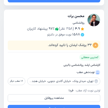
محسن برات
روانشناسی
4.9
(
358
نظر)
٪
97
پیشنهاد کاربران
1588
نوبت موفق در دکترتو
32
پزشک ایشان را تایید کرده‌اند.
کمترین معطلی
کارشناس ارشد روانشناسی بالینی
نوبت‌دهی مطب
تهران،
میدان ونک، خیابان گاندی جنوبی، خیابان هجدهم، پلاک 15، طبقه دوم، واحد 6
+
1
مطب دیگر
اولین نوبت آزاد مطب:
فردا
مشاهده پروفایل