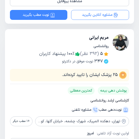
مشاهده پروفایل
مشاوره آنلاین بگیرید
نوبت مطب بگیرید
مریم ایرانی
روانشناسی
5
(
392
نظر)
٪
100
پیشنهاد کاربران
347
نوبت موفق در دکترتو
25
پزشک ایشان را تایید کرده‌اند.
پوشش دهی بیمه
کمترین معطلی
کارشناسی ارشد روانشناسی
نوبت‌دهی مطب
مشاوره‌ تلفنی
تهران،
دهکده المپیک، شهرک چشمه، خیابان گلها، کوچه گلایل، پلاک 7
+
1
مطب دیگر
اولین نوبت آزاد تلفنی:
امروز