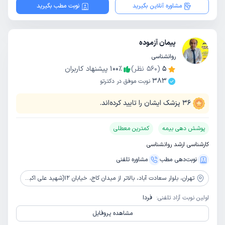
مشاوره آنلاین بگیرید
نوبت مطب بگیرید
پیمان آزموده
روانشناسی
5
(
560
نظر)
٪
100
پیشنهاد کاربران
383
نوبت موفق در دکترتو
36
پزشک ایشان را تایید کرده‌اند.
پوشش دهی بیمه
کمترین معطلی
کارشناسی ارشد روانشناسی
نوبت‌دهی مطب
مشاوره‌ تلفنی
تهران،
بلوار سعادت آباد، بالاتر از میدان کاج، خیابان 12(شهید علی اکبر)، پلاک 37، طبقه دوم ، واحد 3
اولین نوبت آزاد تلفنی:
فردا
مشاهده پروفایل