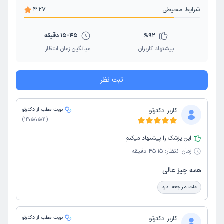
دیسک گردن
تعویض مفصل زانو
ارتوپد کودکان و اطفال
شرایط محیطی
4.27
جراحی لگن و ران
درد بازو
جراحی استئوتومی
92
%
15-45 دقیقه
ورم مفاصل
پا
کف پا کودکان
پیشنهاد کاربران
میانگین زمان انتظار
ثبت نظر
کاربر دکترتو
نوبت مطب از دکترتو
)
1405/05/11
(
این پزشک را پیشنهاد میکنم
زمان انتظار:
15-45 دقیقه
همه چیز عالی
علت مراجعه:
درد
کاربر دکترتو
نوبت مطب از دکترتو