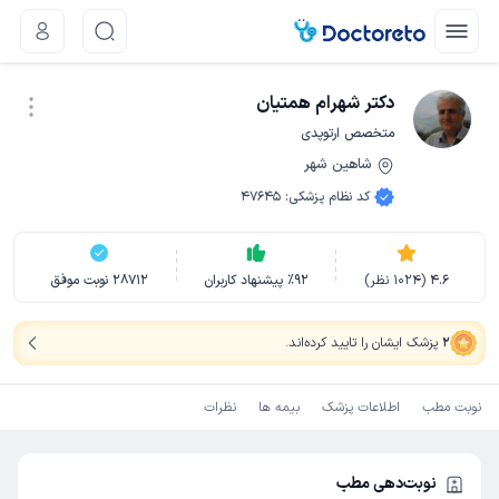
دکتر شهرام همتیان
متخصص ارتوپدی
شاهین شهر
نوبت اینترنتی
کد نظام پزشکی
:
47645
4.6
(
1024
نظر)
92
٪
پیشنهاد کاربران
28712
نوبت موفق
2
پزشک ایشان را تایید کرده‌اند
.
نوبت مطب
اطلاعات پزشک
بیمه ها
نظرات
نوبت‌دهی مطب