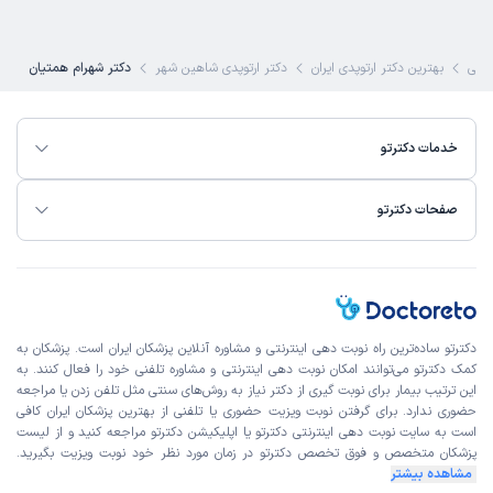
کاربر دکترتو
نوبت مطب از دکترتو
)
1405/04/18
(
این پزشک را پیشنهاد میکنم
شکی
بهترین دکتر ارتوپدی ایران
دکتر ارتوپدی شاهین شهر
دکتر شهرام همتیان
زمان انتظار:
15-45 دقیقه
خوب بود
خدمات دکترتو
علت مراجعه:
آرتروز و ساییدگی مفاصل
صفحات دکترتو
زرین
نوبت مطب از دکترتو
)
1405/04/17
(
این پزشک را پیشنهاد میکنم
زمان انتظار:
15-45 دقیقه
دکترتو ساده‌ترین راه نوبت‌ دهی اینترنتی و مشاوره آنلاین پزشکان ایران است. پزشکان به
کمک دکترتو می‌توانند امکان نوبت دهی اینترنتی و مشاوره تلفنی خود را فعال کنند. به
عالی
این ترتیب بیمار برای نوبت گیری از دکتر نیاز به روش‌های سنتی مثل تلفن زدن یا مراجعه
علت مراجعه:
دردهای اسکلتی مزمن یا حاد
حضوری ندارد. برای گرفتن نوبت ویزیت حضوری یا تلفنی از بهترین پزشکان ایران کافی
است به
سایت نوبت دهی اینترنتی
دکترتو یا اپلیکیشن دکترتو مراجعه کنید و از
لیست
پزشکان متخصص و فوق تخصص
دکترتو در زمان مورد نظر خود نوبت ویزیت بگیرید.
مشاهده بیشتر
مریم
نوبت مطب از دکترتو