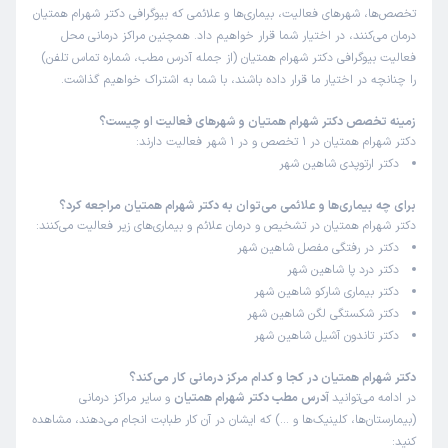
رفتار و برخورد مناسب و محترمانه ای،با بیماران داشتند.
تخصص‌ها، شهرهای فعالیت، بیماری‌ها و علائمی که بیوگرافی دکتر شهرام همتیان
درمان می‌کنند، در اختیار شما قرار خواهیم داد. همچنین مراکز درمانی محل
علت مراجعه:
آسیب‌های ورزشی (مانند کشیدگی یا پارگی رباط‌ها و تاندون‌ها)
فعالیت بیوگرافی دکتر شهرام همتیان (از جمله آدرس مطب، شماره تماس تلفن)
را چنانچه در اختیار ما قرار داده باشند، با شما به اشتراک خواهیم گذاشت.
کاربر دکترتو
نوبت مطب از دکترتو
زمینه تخصص دکتر شهرام همتیان و شهرهای فعالیت او چیست؟
)
1405/04/31
(
دکتر شهرام همتیان در 1 تخصص و در 1 شهر فعالیت دارند:
دکتر ارتوپدی شاهین شهر
این پزشک را پیشنهاد میکنم
زمان انتظار:
0-15 دقیقه
برای چه بیماری‌ها و علائمی می‌توان به دکتر شهرام همتیان مراجعه کرد؟
دکتر شهرام همتیان در تشخیص و درمان علائم و بیماری‌های زیر فعالیت می‌کنند:
محیط مطب بسیار بانظم وآرام منشی وقت شناس ومودب دکتر
دکتر در رفتگی مفصل شاهین شهر
خوش برخورد ومجرب
دکتر درد پا شاهین شهر
علت مراجعه:
دردپاشنه پا
دکتر بیماری شارکو شاهین شهر
دکتر شکستگی لگن شاهین شهر
دکتر تاندون آشیل شاهین شهر
میثم
نوبت مطب از دکترتو
)
1405/04/30
(
دکتر شهرام همتیان در کجا و کدام مرکز درمانی کار می‌کند؟
در ادامه می‌توانید
آدرس مطب دکتر شهرام همتیان
و سایر مراکز درمانی
این پزشک را پیشنهاد میکنم
(بیمارستان‌ها، کلینیک‌ها و …) که ایشان در آن کار طبابت انجام می‌دهند، مشاهده
زمان انتظار:
0-15 دقیقه
کنید: