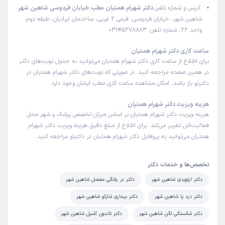
آدرس و شماره تلفن
دکتر شهرام همتیان مطب خیابان فردوسی شاهین شهر
بسیار عالی ،دکتر متخصص و متعهد و خوشرو ، نظرات ایشان با
شاهین شهر، خیابان فردوسی، فرعی 2 غربی، ساختمان ایرانیان، طبقه دوم،
دکترهای فوق تخصص در تهران یکی بود و در درمان بیمار بسیار
واحد 22، شماره تلفن: 03145278883
با دقت عمل می کند ، با آرامشی خاص با بیماران برخورد می
کند و خانواده ما همیشه دعا گوی ایشان می باشند ، انشالله
ساعت کاری دکتر شهرام همتیان
همیشه سلامت باشند و پرتوان
برای اطلاع از ساعت کاری دکتر شهرام همتیان می‌توانید به جدول نوبت‌های دکتر
در همین صفحه مراجعه کنید. در صورتی که نوبت‌های دکتر شهرام همتیان در
علت مراجعه:
آرتروز و ساییدگی مفاصل
دکترتو باز باشد، امکان مشاهده ساعت کاری مطب ایشان وجود دارد.
هزینه ویزیت دکتر شهرام همتیان
پری
نوبت مطب از دکترتو
هزینه ویزیت دکتر شهرام همتیان بر اساس میزان تخصص پزشک و شهر محل
)
1405/04/30
(
فعالیت‌اش تغییر می‌کند. برای اطلاع از مبلغ دقیق هزینه ویزیت دکتر شهرام
این پزشک را پیشنهاد میکنم
همتیان می‌توانید به پروفایل دکتر شهرام همتیان در دکترتو مراجعه کنید.
زمان انتظار:
15-45 دقیقه
تخصص‌ها و خدمات دکتر
آقای دکتر شهرام همتیان خیلی دکتر خوب وبا اخلاق وبا تجربه
هستن.
دکتر ارتوپدی شاهین شهر
دکتر در رفتگی مفصل شاهین شهر
علت مراجعه:
کمردرد و گردن‌درد ناشی از مشکلات اسکلتی
دکتر درد پا شاهین شهر
دکتر بیماری شارکو شاهین شهر
دکتر شکستگی لگن شاهین شهر
دکتر تاندون آشیل شاهین شهر