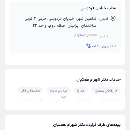
مطب خیابان فردوسی
آدرس:
شاهین شهر، خیابان فردوسی، فرعی 2 غربی،
ساختمان ایرانیان، طبقه دوم، واحد 22
تلفن:
0314527****
نمایش روی نقشه
خدمات دکتر شهرام همتیان
در رفتگی مفصل
درد پا
بیماری شارکو
شکستگی لگن
تاندون آشیل
کشاله ران
درد مفاصل
آسیب های ورزشی
گودی کمر
زانو
جراحی شکستگی ترقوه
دست و شانه
شکستگی مچ پا
تزریق مفصل
هالوکس والگوس
بیمه‌های طرف قرارداد دکتر شهرام همتیان