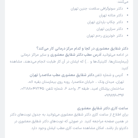
می‌کنند:
دکتر سونوگرافی سلامت جنین تهران
دکتر مثانه تهران
دکتر چکاپ بارداری تهران
دکتر سزارین تهران
دکتر خونریزی رحم تهران
دکتر شقایق معشوری در کجا و کدام مرکز درمانی کار می‌کند؟
در ادامه می‌توانید
آدرس مطب دکتر شقایق معشوری
و سایر مراکز درمانی
(بیمارستان‌ها، کلینیک‌ها و …) که ایشان در آن کار طبابت انجام می‌دهند، مشاهده
کنید:
آدرس و شماره تلفن
دکتر شقایق معشوری مطب ملاصدرا تهران
تهران، میدان ونک ، خیابان ملاصدرا، روبه روی بیمارستان بقیه اله،
ساختمان پزشکان امید، طبقه 3، واحد 6، شماره تلفن: 02188047245،
09198960396
ساعت کاری دکتر شقایق معشوری
برای اطلاع از ساعت کاری دکتر شقایق معشوری می‌توانید به جدول نوبت‌های دکتر
در همین صفحه مراجعه کنید. در صورتی که نوبت‌های دکتر شقایق معشوری در
دکترتو باز باشد، امکان مشاهده ساعت کاری مطب ایشان وجود دارد.