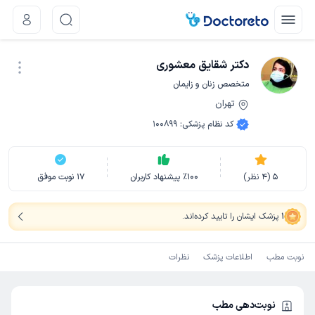
دکتر شقایق معشوری
متخصص زنان و زایمان
تهران
نوبت اینترنتی
کد نظام پزشکی
:
100899
5
(
4
نظر)
100
٪
پیشنهاد کاربران
17
نوبت موفق
1
پزشک ایشان را تایید کرده‌اند
.
نوبت مطب
اطلاعات پزشک
نظرات
نوبت‌دهی مطب