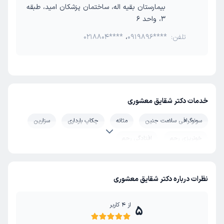
بیمارستان بقیه اله، ساختمان پزشکان امید، طبقه
3، واحد 6
تلفن:
0919896****
،
0218804****
خدمات دکتر شقایق معشوری
سونوگرافی سلامت جنین
مثانه
چکاپ بارداری
سزارین
خونریزی رحم
افتادگی رحم
هیسترکتومی (عمل برداشتن رحم)
جراحی لاپاراسکوپی
لاپاراسکوپی فیبروم رحم
جراحی میوم
عفونت واژن
نظرات درباره دکتر شقایق معشوری
هیستروسکوپی
جلوگیری از سقط مکرر جنین
از
4
کاربر
5
قرار دادن آی یو دی (IUD)
قاعدگی (پریود)