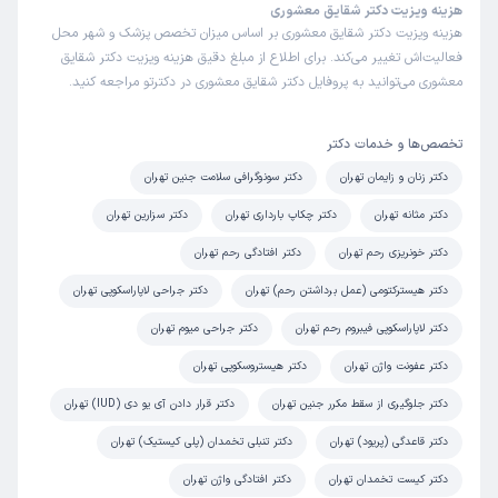
هزینه ویزیت دکتر شقایق معشوری
هزینه ویزیت دکتر شقایق معشوری بر اساس میزان تخصص پزشک و شهر محل
فعالیت‌اش تغییر می‌کند. برای اطلاع از مبلغ دقیق هزینه ویزیت دکتر شقایق
معشوری می‌توانید به پروفایل دکتر شقایق معشوری در دکترتو مراجعه کنید.
تخصص‌ها و خدمات دکتر
دکتر زنان و زایمان تهران
دکتر سونوگرافی سلامت جنین تهران
دکتر مثانه تهران
دکتر چکاپ بارداری تهران
دکتر سزارین تهران
دکتر خونریزی رحم تهران
دکتر افتادگی رحم تهران
دکتر هیسترکتومی (عمل برداشتن رحم) تهران
دکتر جراحی لاپاراسکوپی تهران
دکتر لاپاراسکوپی فیبروم رحم تهران
دکتر جراحی میوم تهران
دکتر عفونت واژن تهران
دکتر هیستروسکوپی تهران
دکتر جلوگیری از سقط مکرر جنین تهران
دکتر قرار دادن آی یو دی (IUD) تهران
دکتر قاعدگی (پریود) تهران
دکتر تنبلی تخمدان (پلی کیستیک) تهران
دکتر کیست تخمدان تهران
دکتر افتادگی واژن تهران